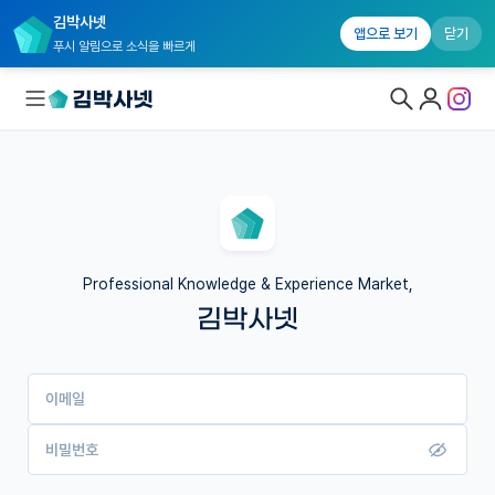
김박사넷
앱으로 보기
닫기
푸시 알림으로 소식을 빠르게
대학원생 모집
국내대학원 정보
연구실&오픈랩
Professional Knowledge & Experience Market,
김박사넷
커뮤니티
커리어
이메일
유학교육
이벤트
비밀번호
반도체 아카데미