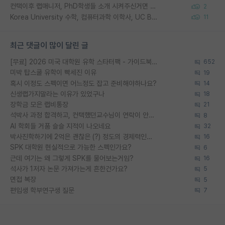
컨택이후 랩매니저, PhD학생들 소개 시켜주신거면 거의 컨펌에 가깝나요?
2
Korea University 수학, 컴퓨터과학 이학사, UC Berkeley 산업공학 대학원 공학박사가 되는 것은 쉽지 않겠죠?
11
최근 댓글이 많이 달린 글
[무료] 2026 미국 대학원 유학 스타터팩 - 가이드북 & 합격자 컨택메일 템플릿
652
미박 탑스쿨 유학이 빡세진 이유
19
혹시 이정도 스펙이면 어느정도 잡고 준비해야하나요?
14
신생랩가지말라는 이유가 있었구나
18
장학금 모은 랩비통장
21
석박사 과정 합격하고, 컨택했던교수님이 연락이 안됩니다...
8
AI 학회들 거품 슬슬 지적이 나오네요
32
박사진학하기에 2억은 괜찮은 (?) 정도의 경제력인가요
16
SPK 대학원 현실적으로 가능한 스펙인가요?
6
근데 여기는 왜 그렇게 SPK를 물어보는거임?
16
석사가 1저자 논문 가져가는게 흔한건가요?
5
면접 복장
5
편입생 학부연구생 질문
7