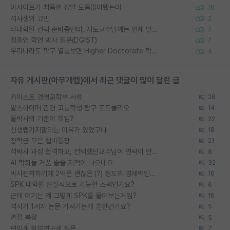
이사이트가 처음엔 정말 도움많이됐는데
16
석사생의 고민
2
타대학원 컨텍 준비중인데, 지도교수님께는 언제 말씀드려야 할까요?
2
정출연 학연 박사 질문(DGIST)
2
우리나라도 학구 열풍보면 Higher Doctorate 학위가 필요하다고 봅니다.
4
자유 게시판(아무개랩)에서 최근 댓글이 많이 달린 글
카이스트 경영공학부 서류
28
알츠하이머 관련 고등학생 탐구 포트폴리오
14
물박사의 기준이 뭐임?
22
신생랩가지말라는 이유가 있었구나
18
장학금 모은 랩비통장
21
석박사 과정 합격하고, 컨택했던교수님이 연락이 안됩니다...
8
AI 학회들 거품 슬슬 지적이 나오네요
32
박사진학하기에 2억은 괜찮은 (?) 정도의 경제력인가요
16
SPK 대학원 현실적으로 가능한 스펙인가요?
6
근데 여기는 왜 그렇게 SPK를 물어보는거임?
16
석사가 1저자 논문 가져가는게 흔한건가요?
5
면접 복장
5
편입생 학부연구생 질문
7