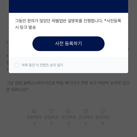
자유 게시판(아무개랩)
그동안 문의가 많았던 레벨업반 설명회를 진행합니다. *사전등록
미국 유학 게시판
시 링크 발송
미국 대학원 합격 후기 게시판
이번 여름에 학부연구생으로 한 랩에 출근하게 됐습니다.
사전 등록하기
대학원생 모집 게시판
그런데 출근 날짜가 다가오니까 문득 드는 생각이 뭘 입고 갈 지가 애매하더
라고요.
대학원 합격 후기 게시판
정장 입어야 되나도 생각했는데 화학 계열 연구실인데 정장은 아닌 것 같아
하루 동안 이 컨텐츠 보지 않기
서...
연구실(PI) 홍보 게시판
그냥 검정 슬랙스+와이셔츠로 며칠 뻐기다가 주변 보고 적당히 눈치껏 입으
석박사 채용 정보 게시판
면 되려나요?
임용 정보 게시판
학부 인턴 게시판
응원해요
공감해요
추천해요
궁금해요
별로에요
취업 게시판
0
0
0
0
0
임용 후기 게시판