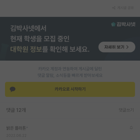
게시글 공유
PI 전용 게시판
인문사회 계열 게시판
특수/전문대학원 게시판
반도체/AI 게시판
장학금/장학생 게시판
카카오 계정과 연동하여 게시글에 달린
학술 정보 게시판
댓글 알람, 소식등을 빠르게 받아보세요
홍보 게시판
카카오로 시작하기
커리어
유학교육
댓글 12개
댓글쓰기
이벤트
밝은 플라톤
*
반도체 아카데미
2022.06.22