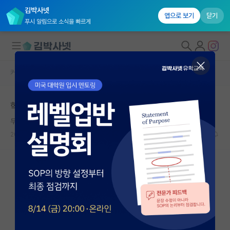
김박사넷
앱으로 보기
닫기
푸시 알림으로 소식을 빠르게
커뮤니티 홈
자유 게시판(아무개랩)
대학원생 모집
학부연구생 출근 복장은 어떻게 하나요?
국내대학원 정보
무기력한 데이비드 흄
연구실&오픈랩
2022.06.22
12
4488
커뮤니티
커뮤니티 홈
전체글보기
베스트 게시판
IF 명예의전당