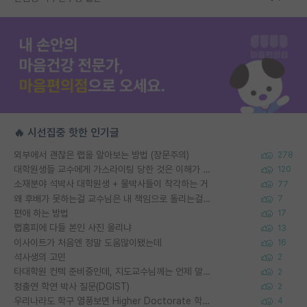
🔥 시선집중 핫한 인기글
외부에서 괜찮은 랩을 알아보는 방법 (장문주의)
278
대학원생들 교수에게 가스라이팅 당한 것은 이해가 갑니다. 안타깝네요.
120
소재분야 석박사 대학원생 + 물박사들이 착각하는 거
77
왜 후배가 못하는걸 교수님은 내 책임으로 돌리는걸까요?
7
편애 하는 방법
17
랩홈피에 다들 본인 사진 올리냐
13
이사이트가 처음엔 정말 도움많이됐는데
16
석사생의 고민
2
타대학원 컨텍 준비중인데, 지도교수님께는 언제 말씀드려야 할까요?
2
정출연 학연 박사 질문(DGIST)
2
우리나라도 학구 열풍보면 Higher Doctorate 학위가 필요하다고 봅니다.
4