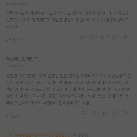
2024.03.09
전문연구요원 대체복무시 조교장학금도 못받는 경우가 있습니다. 지원조차
없고요. 게다가 장학제도도 여성만 받는게 있습니다. 이에 대해 취재부탁드
립니다
0
0
15
0
2
대댓글 쓰기
직설적인 존 케인즈
*
2024.03.09
심증만 있고 증거가 있고 물증은 없는 경우는 어쩌나요? 교수가 졸업하고 한
학기 더 연구실에 남아서 일해주면 월급 준다고 했다가 자기가 이뻐하는 학
생만 밀어주는 것으로 말을 바꿨습니다. 제 생각에는 그놈 밀어주려고 절 손
절한 것 같은데 그 시기가 R&D 예산 감축시기랑 겹치거든요. 근데 이런 건
대놓고 문제제기 하기 쪽팔려서 인터뷰하기도 뭐함.
0
0
2
0
2
대댓글 쓰기
해당 댓글을 보려면 로그인이 필요합니다.
로그인하기