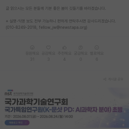
글 읽으시는 모든 분들께 기분 좋은 봄이 깃들기를 바라겠습니다.
PI 전용 게시판
인문사회 계열 게시판
※ 실명-익명 보도 전부 가능하니 편하게 연락주시면 감사드리겠습니다.
(010-8249-2018, fellow_jw@newstapa.org)
특수/전문대학원 게시판
반도체/AI 게시판
응원해요
공감해요
추천해요
궁금해요
별로에요
장학금/장학생 게시판
31
3
4
0
6
학술 정보 게시판
홍보 게시판
게시글 공유
커리어
유학교육
이벤트
반도체 아카데미