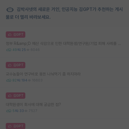
김박사넷의 새로운 거인, 인공지능 김GPT가 추천하는 게시
물로 더 멀리 바라보세요.
김GPT
정부 R&amp;D 예산 삭감으로 인한 대학원생/연구원/기업 피해 사례를 찾습니다.
49
25
6046
김GPT
교수놈들아 연구비로 용돈 나눠먹기 좀 하지마라
82
194
16603
김GPT
대학원생이 회사에 대해 궁금한 점?
5
33
7527
김GPT