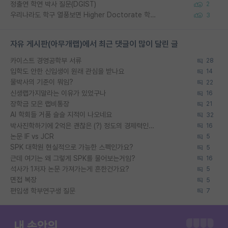
정출연 학연 박사 질문(DGIST)
2
우리나라도 학구 열풍보면 Higher Doctorate 학위가 필요하다고 봅니다.
3
자유 게시판(아무개랩)에서 최근 댓글이 많이 달린 글
카이스트 경영공학부 서류
28
입학도 안한 신입생이 원래 관심을 받나요
14
물박사의 기준이 뭐임?
22
신생랩가지말라는 이유가 있었구나
16
장학금 모은 랩비통장
21
AI 학회들 거품 슬슬 지적이 나오네요
32
박사진학하기에 2억은 괜찮은 (?) 정도의 경제력인가요
16
논문 IF vs JCR
5
SPK 대학원 현실적으로 가능한 스펙인가요?
5
근데 여기는 왜 그렇게 SPK를 물어보는거임?
16
석사가 1저자 논문 가져가는게 흔한건가요?
5
면접 복장
5
편입생 학부연구생 질문
7