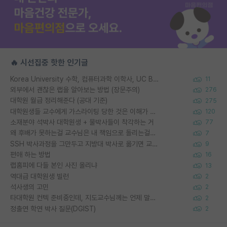
🔥 시선집중 핫한 인기글
Korea University 수학, 컴퓨터과학 이학사, UC Berkeley 산업공학 대학원 공학박사가 되는 것은 쉽지 않겠죠?
11
외부에서 괜찮은 랩을 알아보는 방법 (장문주의)
276
대학원 월급 정리해준다 (공대 기준)
275
대학원생들 교수에게 가스라이팅 당한 것은 이해가 갑니다. 안타깝네요.
120
소재분야 석박사 대학원생 + 물박사들이 착각하는 거
77
왜 후배가 못하는걸 교수님은 내 책임으로 돌리는걸까요?
7
SSH 박사과정을 그만두고 지방대 박사로 옮기면 교수의 꿈은 끝일까요?
9
편애 하는 방법
16
랩홈피에 다들 본인 사진 올리냐
13
역대급 대학원생 빌런
2
석사생의 고민
2
타대학원 컨텍 준비중인데, 지도교수님께는 언제 말씀드려야 할까요?
2
정출연 학연 박사 질문(DGIST)
2