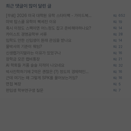
최근 댓글이 많이 달린 글
[무료] 2026 미국 대학원 유학 스타터팩 - 가이드북 & 합격자 컨택메일 템플릿
652
미박 탑스쿨 유학이 빡세진 이유
19
혹시 이정도 스펙이면 어느정도 잡고 준비해야하나요?
14
카이스트 경영공학부 서류
28
입학도 안한 신입생이 원래 관심을 받나요
14
물박사의 기준이 뭐임?
22
신생랩가지말라는 이유가 있었구나
16
장학금 모은 랩비통장
21
AI 학회들 거품 슬슬 지적이 나오네요
32
박사진학하기에 2억은 괜찮은 (?) 정도의 경제력인가요
16
근데 여기는 왜 그렇게 SPK를 물어보는거임?
16
면접 복장
5
편입생 학부연구생 질문
7