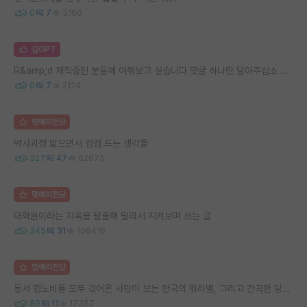
0
7
5160
김GPT
R&amp;d 재직중인 분들께 여쭤보고 싶습니다 댓글 하나만 달아주십쇼 ㅠㅠ
0
7
2124
명예의전당
박사과정 밟으면서 점점 드는 생각들
327
47
62675
명예의전당
대학원이라는 지옥을 탈출해 멀리서 지켜보며 쓰는 글
345
31
106416
명예의전당
동서 랩노비를 모두 겪어온 사람이 보는 한국의 워라밸, 그리고 간곡한 당부의 말씀
89
11
17357