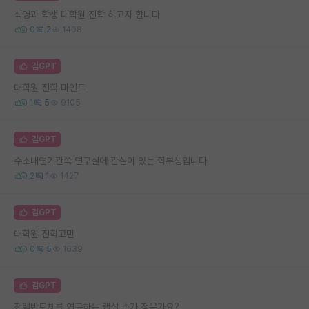
식영과 학생 대학원 진학 하고자 합니다
0
2
1408
김GPT
대학원 진학 마인드
1
5
9105
김GPT
수소내연기관쪽 연구실에 관심이 있는 학부생입니다
2
1
1427
김GPT
대학원 진학고민
0
5
1639
김GPT
전력반도체를 연구하는 랩실 수가 적은가요?