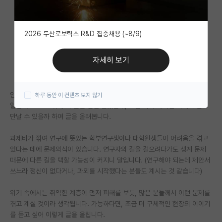
자유 게시판(아무개랩)
2026 두산로보틱스 R&D 집중채용 (~8/9)
미국 유학 게시판
미국 대학원 합격 후기 게시판
자세히 보기
대학원생 모집 게시판
안녕하십니까 뉴스타파 펠로우 기자 김지우입니다.
하루 동안 이 컨텐츠 보지 않기
대학원 합격 후기 게시판
일전에도 R&D 취재 차 글을 한번 올렸는데, 조금 더 구체적인 사례자 분과
만날 수 있을까 하여 글을 올려봅니다.
연구실(PI) 홍보 게시판
석박사 채용 정보 게시판
과제비가 깎여 연구에 뜻있는 학부연구생이나 대학원생들이 어려움을 겪고
있다는 데에 문제의식이 있습니다. 연구자의 길을 걸으려다가도 생계 문제
임용 정보 게시판
때문에 다른 길을 택할 가능성이 커지니 말입니다. (연구해야 되는데 제안서
쓰느라 정신이 없다거나, 과외를 시작했다는 분들도 계시는 것 같습니다)
학부 인턴 게시판
위기 속에서는 취약한 계층이 먼저 피해를 보듯, 많은 분들께서 이런 문제를
취업 게시판
겪고 계실 것이라 생각됩니다. 가능하다면, 조금 더 구체적인 현장의 이이기
를 듣고 싶어 이렇게 글을 올립니다.
임용 후기 게시판