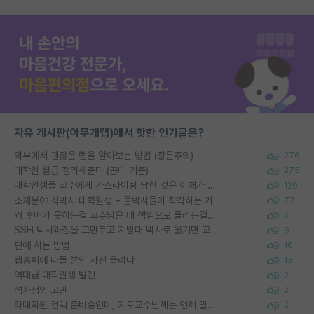
자유 게시판(아무개랩)에서 핫한 인기글은?
외부에서 괜찮은 랩을 알아보는 방법 (장문주의)
276
대학원 월급 정리해준다 (공대 기준)
275
대학원생들 교수에게 가스라이팅 당한 것은 이해가 갑니다. 안타깝네요.
120
소재분야 석박사 대학원생 + 물박사들이 착각하는 거
77
왜 후배가 못하는걸 교수님은 내 책임으로 돌리는걸까요?
7
SSH 박사과정을 그만두고 지방대 박사로 옮기면 교수의 꿈은 끝일까요?
9
편애 하는 방법
16
랩홈피에 다들 본인 사진 올리냐
13
역대급 대학원생 빌런
2
석사생의 고민
2
타대학원 컨텍 준비중인데, 지도교수님께는 언제 말씀드려야 할까요?
2