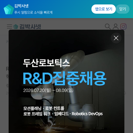
김박사넷
앱으로 보기
닫기
푸시 알림으로 소식을 빠르게
커뮤니티 홈
자유 게시판(아무개랩)
대학원생 모집
본문이 수정되지 않는 박제글입니다.
국내대학원 정보
R&D 연구비 삭감 때문에 고심하시는 학부연구생이나 대
연구실&오픈랩
학원생 분을 찾습니다.
커뮤니티
성실한 리처드 파인만
2024.03.09
29
8318
커뮤니티 홈
전체글보기
베스트 게시판
IF 명예의전당