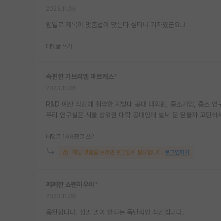
2023.11.06
웬일로 제목이 맞춤법이 맞는다 싶더니 기자였군요..!
대댓글 쓰기
속편한 가브리엘 마르케스
*
2023.11.06
R&D 예산 삭감에 취약한 지방대 공대 대학원, 중소기업, 중소 연구
우리 연구실은 서울 상위권 대학 공대인데 벌써 문 닫을까 고민하
대댓글 1개
대댓글 쓰기
해당 댓글을 보려면 로그인이 필요합니다.
로그인하기
쩨쩨한 쇼펜하우어
*
2023.11.06
응원합니다. 정말 말이 안되는 독단적인 삭감입니다.