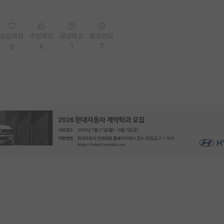
공감해요
추천해요
궁금해요
별로에요
9
4
1
7