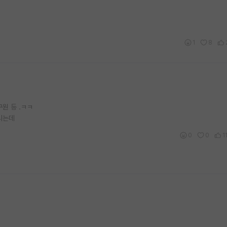
1
8
원 등 .ㅋㅋ
시는데
0
0
1