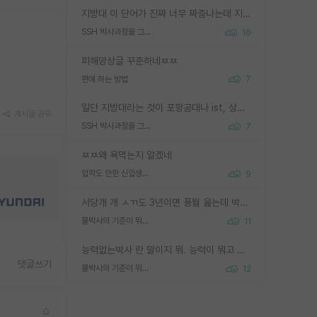
지방대 이 단어가 진짜 너무 짜증나는데 지방대면 다 그냥 쓰레기인가요? 무슨 말 같지도 않은 댓글들이 있는건지??? 지방에도 충분히 좋은 대학 많고 충분히 잘하는 교수님들 많습니다 포항공대 4개 IST 대표 지거국들 여기 모두 다 지방에 있고 여기 출신들 중에 교수하는 분들 적지 않습니다 지거국 출신이 무슨 교수를 하냐?라고 생각할 사람들 많은데 상위 대표 지거국에 아웃라이어들 많습니다 결국 개인의 연구역량과 실적이 중요합니다 이 역량을 펼치는데 있어서 지도교수와의 합도 중요합니다. 그리고 경력이 필요하면 해외포닥까지 다녀오세요
SSH 박사과정을 그만두고 지방대 박사로 옮기면 교수의 꿈은 끝일까요?
16
피해망상글 꾸준하네ㅉㅉ
편애 하는 방법
7
일단 지방대라는 것이 포항공대나 ist, 상위 지거국은 아니라고 생각하겠습니다. 그런곳은 서성한에 비해 소위 대학 네임밸류가 크게 뒤떨어지지는 않으니까요. 대학 이름이 중요하냐? 당연합니다. 대학 이름이 좋아서 좋은 아웃풋이 나오는 것이냐, 좋은 대학은 좋은 사람과 좋은 기회가 몰려있으니 아웃풋도 자연스럽게 좋아지는 것이냐? 대답하기 어려운 문제입니다. 아직 한국 사회에서 학벌을 보는 것도, 특히 이공계를 중심으로 학벌보다는 실적 위주라는 분위기가 형성되는 것도 사실입니다. 지방대 출신으로 전임교수가 될수 있느냐? 가능 불가능을 따지면 당연히 가능입니다. 지방대 박사 출신으로 전임교원이 된 경우가 실제로 있으니까요. 현실적인 가능성이 있느냐? 지금 이정도 대학의 교수가 되고싶다고 생각되는 대학 들어가서 컴공과 교수 목록 켜고 박사 어디서 받았는지 쭉 한번 보세요. 냉정하게 지방대 출신인 분들이 많지는 않으실겁니다.
게시글 공유
SSH 박사과정을 그만두고 지방대 박사로 옮기면 교수의 꿈은 끝일까요?
7
ㅉㅉ왜 욕먹는지 알겠네
입학도 안한 신입생이 원래 관심을 받나요
9
서당개 개 ㅅㄲ도 3년이면 풍월 읊는데 박사 5년 이상 대리고 있으면서 물된건 교수 탓 맞는ㄱ게 거기가 서당이 아니란 소리임
물박사의 기준이 뭐임?
11
능력없는박사 란 말이지 뭐. 능력이 뭐고 능력이 있다는게 뭔지는 사람마다 기준이 다르니까 얘기해봐야 서로 자기 기준만 얘기해서 논쟁이 끝이 안나고. 주위에서 능력있고 야심있는 신입생이 교수가 유의미한 피드백을 아예 안주면서 제대로된 과제에 참여해볼 기회도 제공하지 않고 잡일 뺑뺑이만 돌려서 맨날 단순작업만 하면서 밤새다가 눈빛이 점점 죽어가는걸 본 사람은 물박사는 교수탓이라고 하고, 교수는 이것저것 알려도 주고 기회도 주고 사수 동기 붙여주면서 어떻게든 끌고가려고 하는데 본인이 매일 뺀질거리면서 출근 하는둥마는둥 하다가 기껏 와서도 폰이나 쳐다보다가 실험 망치고 저녁약속있어서 먼저 가볼게요~ 하는걸 본 사람은 물박사는 본인탓이라고 함.
댓글쓰기
물박사의 기준이 뭐임?
12