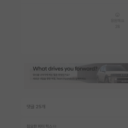
응원해요
28
댓글 25개
집요한 피터 힉스