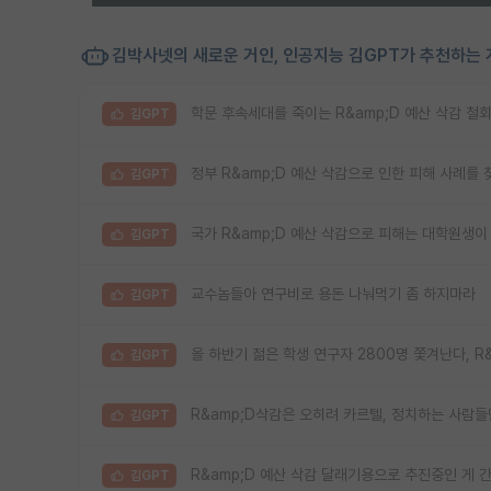
김박사넷의 새로운 거인, 인공지능 김GPT가 추천하는 
학문 후속세대를 죽이는 R&amp;D 예산 삭감 철
김GPT
정부 R&amp;D 예산 삭감으로 인한 피해 사례를 찾습
김GPT
국가 R&amp;D 예산 삭감으로 피해는 대학원생이 .
김GPT
교수놈들아 연구비로 용돈 나눠먹기 좀 하지마라
김GPT
올 하반기 젊은 학생 연구자 2800명 쫓겨난다, R
김GPT
R&amp;D삭감은 오히려 카르텔, 정치하는 사람
김GPT
R&amp;D 예산 삭감 달래기용으로 추진중인 게
김GPT