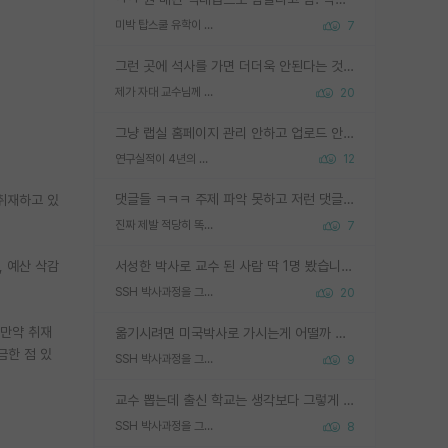
미박 탑스쿨 유학이 빡세진 이유
7
그런 곳에 석사를 가면 더더욱 안된다는 것을 깨달으시면 된겁니다!
제가 자대 교수님께 무례하게 행동한 걸까요?
20
그냥 랩실 홈페이지 관리 안하고 업로드 안한거 아님?
연구실적이 4년의 공백이 있는거 어떻게 생각하냐
12
댓글들 ㅋㅋㅋ 주제 파악 못하고 저런 댓글들을 쓰네. 조직에 인간이 얼마나 중요한데 걱정될 수도 있지 ㅋㅋ 본인들은 퍽이나 잘하나봐 ? 현실은 남들한테 욕 안 먹는 1인분만 하는 것도 힘들텐데 ?
 취재하고 있
진짜 제발 적당히 똑똑한 박사과정이라도 위에 있었으면..
7
, 예산 삭감
서성한 박사로 교수 된 사람 딱 1명 봤습니다. 근데 지방대 박사로 교수된 거는 기적이 일어나야되요. 서성한 학부부터여도 빡센게 교수임용일텐데 지방대박사로 무슨 교수가 되나요...... 중소기업/중견기업 팀장급/연구소장급이나 될거 같네요.
SSH 박사과정을 그만두고 지방대 박사로 옮기면 교수의 꿈은 끝일까요?
20
 만약 취재
옮기시려면 미국박사로 가시는게 어떨까 싶네요. 교수가 꿈이면 미국박사 하고 미국교수 까지 같이 노리시는게 기회가 많지 않을까요?
궁금한 점 있
SSH 박사과정을 그만두고 지방대 박사로 옮기면 교수의 꿈은 끝일까요?
9
교수 뽑는데 출신 학교는 생각보다 그렇게 안 봄. 앞으로는 더 안 보게 될거임. 박사는 어디서 진행해도 됨. 단, 제대로 쌓고 좋은 실적 만들 수 있다면. 그런데 지방대는 그럴 가능성이 지극히 낮음. 나만 열심히 잘 하면 된다? 인간은 주변 환경에 지배되는 나약한 존재임. 주변의 지방대 대학원생과 섞이고 지방 특유의 여유로움 또는 나쁘게 얘기해서 나태함에 젖어 살다보면 교수의 꿈 자체를 잊어버리게 될 가능성도 있음. 주변 환경이 70~80%임.
SSH 박사과정을 그만두고 지방대 박사로 옮기면 교수의 꿈은 끝일까요?
8