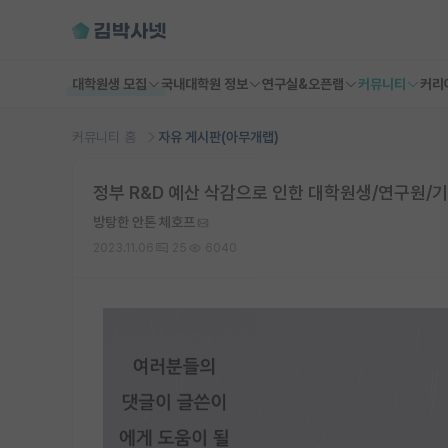
대학원생 모집
국내대학원 정보
연구실&오픈랩
커뮤니티
커리
커뮤니티 홈
자유 게시판(아무개랩)
정부 R&D 예산 삭감으로 인한 대학원생/연구원/기
방탕한 안톤 체호프
2023.11.06
25
6040