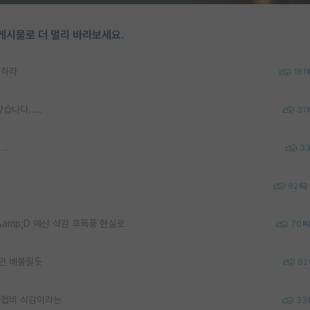
게시물로 더 멀리 바라보세요.
회하라
181
니다.....
31
..
3
82
&amp;D 예산 삭감 후폭풍 현실로
70
들만 배불릴듯
62
 간접비 삭감이라는
33