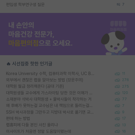
편입생 학부연구생 질문
7
🔥 시선집중 핫한 인기글
Korea University 수학, 컴퓨터과학 이학사, UC Berkeley 산업공학 대학원 공학박사가 되는 것은 쉽지 않겠죠?
11
외부에서 괜찮은 랩을 알아보는 방법 (장문주의)
276
대학원 월급 정리해준다 (공대 기준)
275
대학원생들 교수에게 가스라이팅 당한 것은 이해가 갑니다. 안타깝네요.
120
소재분야 석박사 대학원생 + 물박사들이 착각하는 거
77
왜 후배가 못하는걸 교수님은 내 책임으로 돌리는걸까요?
7
SSH 박사과정을 그만두고 지방대 박사로 옮기면 교수의 꿈은 끝일까요?
9
편애 하는 방법
17
랩홈피에 다들 본인 사진 올리냐
13
이사이트가 처음엔 정말 도움많이됐는데
16