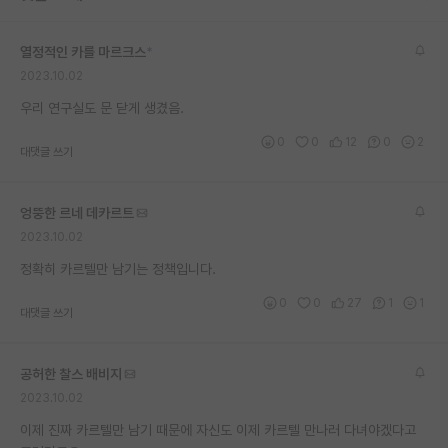
재팬라운지 🌸
열정적인 카를 마르크스
*
2023.10.02
우리 연구실도 문 닫게 생겼음.
0
0
12
0
2
대댓글 쓰기
엉뚱한 르네 데카르트
2023.10.02
정확히 카르텔만 남기는 정책입니다.
0
0
27
1
1
대댓글 쓰기
공허한 찰스 배비지
2023.10.02
이제 진짜 카르텔만 남기 때문에 자신도 이제 카르텔 만나러 다녀야겠다고