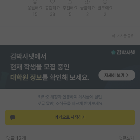
응원해요
공감해요
추천해요
궁금해요
별로에요
PI 전용 게시판
15
38
5
2
2
인문사회 계열 게시판
특수/전문대학원 게시판
게시글 공유
반도체/AI 게시판
장학금/장학생 게시판
학술 정보 게시판
홍보 게시판
카카오 계정과 연동하여 게시글에 달린
커리어
댓글 알람, 소식등을 빠르게 받아보세요
유학교육
카카오로 시작하기
이벤트
반도체 아카데미
댓글 12개
댓글쓰기