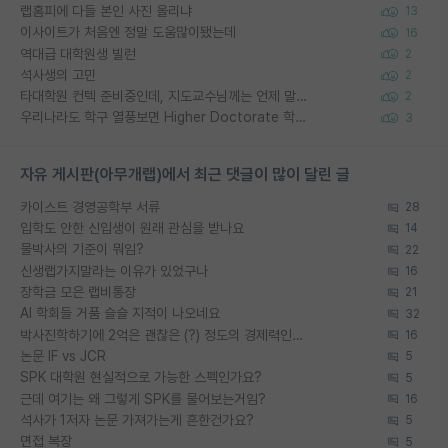
랩홈피에 다들 본인 사진 올리냐
13
이사이트가 처음엔 정말 도움많이됐는데
16
역대급 대학원생 빌런
2
석사생의 고민
2
타대학원 컨텍 준비중인데, 지도교수님께는 언제 말씀드려야 할까요?
2
우리나라도 학구 열풍보면 Higher Doctorate 학위가 필요하다고 봅니다.
3
자유 게시판(아무개랩)에서 최근 댓글이 많이 달린 글
카이스트 경영공학부 서류
28
입학도 안한 신입생이 원래 관심을 받나요
14
물박사의 기준이 뭐임?
22
신생랩가지말라는 이유가 있었구나
16
장학금 모은 랩비통장
21
AI 학회들 거품 슬슬 지적이 나오네요
32
박사진학하기에 2억은 괜찮은 (?) 정도의 경제력인가요
16
논문 IF vs JCR
5
SPK 대학원 현실적으로 가능한 스펙인가요?
5
근데 여기는 왜 그렇게 SPK를 물어보는거임?
16
석사가 1저자 논문 가져가는게 흔한건가요?
5
면접 복장
5