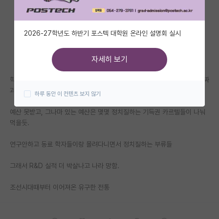
자유 게시판(아무개랩)
2026-27학년도 하반기 포스텍 대학원 온라인 설명회 실시
미국 유학 게시판
미국 대학원 합격 후기 게시판
자세히 보기
대학원생 모집 게시판
학계에서 정치질 못하고 혼자 아니면 소규모 그룹으로 성실히 연구하는 진짜
과학자들은
하루 동안 이 컨텐츠 보지 않기
대학원 합격 후기 게시판
예산 못받고, 그나마 있는 예산은 몇몇 정치질하는 기득권 카르텔들이 나눠
연구실(PI) 홍보 게시판
먹을듯.
석박사 채용 정보 게시판
연구안하고 동료 학자들이랑 몰려다니면서 정치질하는 부류들
임용 정보 게시판
그래서 R&D 실적 더 박살나고 나라 망함.
학부 인턴 게시판
조선시대때부터 이어져온 유구한 전통
취업 게시판
임용 후기 게시판