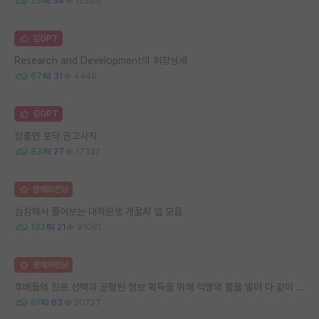
25
34
12365
김GPT
Research and Development의 허장성세
67
31
4440
김GPT
정출연 포닥 권고사직
83
27
17322
명예의전당
심심해서 풀어보는 대학원생 개꿀AI 앱 모음
133
21
91081
명예의전당
후배들의 진로 선택과 균형된 정보 획득을 위해 익명의 힘을 빌어 다 같이 연봉 공개 타임 한번 갖는 것 어때요?
81
63
20727