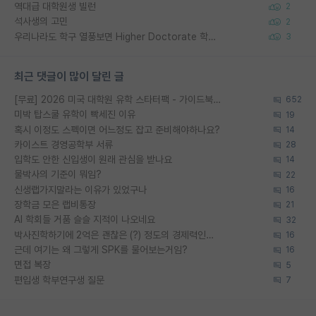
역대급 대학원생 빌런
2
석사생의 고민
2
우리나라도 학구 열풍보면 Higher Doctorate 학위가 필요하다고 봅니다.
3
최근 댓글이 많이 달린 글
[무료] 2026 미국 대학원 유학 스타터팩 - 가이드북 & 합격자 컨택메일 템플릿
652
미박 탑스쿨 유학이 빡세진 이유
19
혹시 이정도 스펙이면 어느정도 잡고 준비해야하나요?
14
카이스트 경영공학부 서류
28
입학도 안한 신입생이 원래 관심을 받나요
14
물박사의 기준이 뭐임?
22
신생랩가지말라는 이유가 있었구나
16
장학금 모은 랩비통장
21
AI 학회들 거품 슬슬 지적이 나오네요
32
박사진학하기에 2억은 괜찮은 (?) 정도의 경제력인가요
16
근데 여기는 왜 그렇게 SPK를 물어보는거임?
16
면접 복장
5
편입생 학부연구생 질문
7