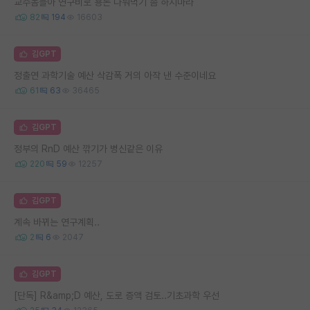
교수놈들아 연구비로 용돈 나눠먹기 좀 하지마라
82
194
16603
김GPT
정출연 과학기술 예산 삭감폭 거의 아작 낸 수준이네요
61
63
36465
김GPT
정부의 RnD 예산 깎기가 병신같은 이유
220
59
12257
김GPT
계속 바뀌는 연구계획..
2
6
2047
김GPT
[단독] R&amp;D 예산, 도로 증액 검토..기초과학 우선