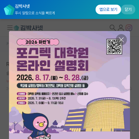
김박사넷
앱으로 보기
닫기
푸시 알림으로 소식을 빠르게
커뮤니티 홈
자유 게시판(아무개랩)
대학원생 모집
R&D삭감은 오히려 카르텔, 정치하는 사람들만 배불릴듯
국내대학원 정보
슬기로운 막스 베버
연구실&오픈랩
누적 신고가 20개 이상인 사용자입니다.
커뮤니티
2023.10.02
12
4813
커뮤니티 홈
전체글보기
베스트 게시판
IF 명예의전당