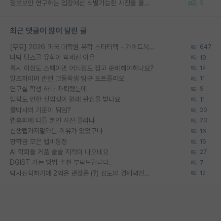
정보보안 연구하는 입장에선 식별가능한 사진을 올리는건 비추이긴함
5
최근 댓글이 많이 달린 글
[무료] 2026 미국 대학원 유학 스타터팩 - 가이드북 & 합격자 컨택메일 템플릿
647
미박 탑스쿨 유학이 빡세진 이유
19
혹시 이정도 스펙이면 어느정도 잡고 준비해야하나요?
14
알츠하이머 관련 고등학생 탐구 포트폴리오
11
연구실 학생 하나 자퇴했는데
9
입학도 안한 신입생이 원래 관심을 받나요
11
물박사의 기준이 뭐임?
20
랩홈피에 다들 본인 사진 올리냐
23
신생랩가지말라는 이유가 있었구나
16
장학금 모은 랩비통장
16
AI 학회들 거품 슬슬 지적이 나오네요
27
DGIST 가는 방법 추천 부탁드립니다.
7
박사진학하기에 2억은 괜찮은 (?) 정도의 경제력인가요
12