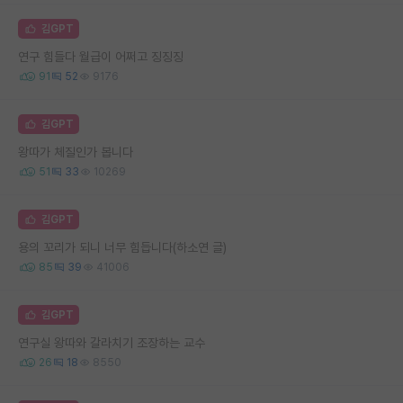
김GPT
연구 힘들다 월급이 어쩌고 징징징
91
52
9176
김GPT
왕따가 체질인가 봅니다
51
33
10269
김GPT
용의 꼬리가 되니 너무 힘듭니다(하소연 글)
85
39
41006
김GPT
연구실 왕따와 갈라치기 조장하는 교수
26
18
8550