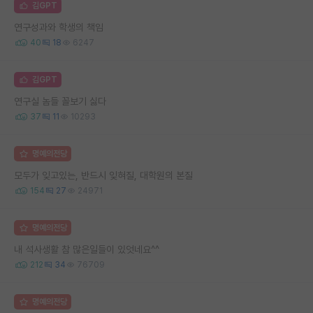
김GPT
연구성과와 학생의 책임
40
18
6247
김GPT
연구실 놈들 꼴보기 싫다
37
11
10293
명예의전당
모두가 잊고있는, 반드시 잊혀질, 대학원의 본질
154
27
24971
명예의전당
내 석사생활 참 많은일들이 있엇네요^^
212
34
76709
명예의전당