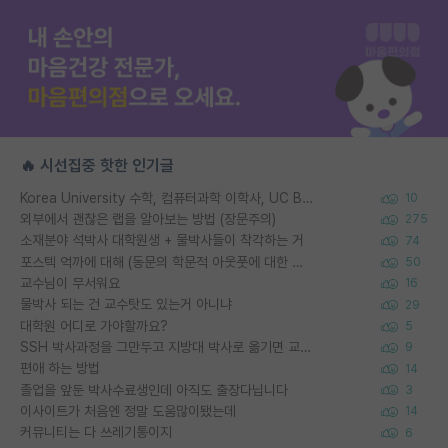
🔥 시선집중 핫한 인기글
Korea University 수학, 컴퓨터과학 이학사, UC Berkeley 산업공학 대학원 공학박사가 되는 것은 쉽지 않겠죠?
10
외부에서 괜찮은 랩을 알아보는 방법 (장문주의)
275
소재분야 석박사 대학원생 + 물박사들이 착각하는 거
74
포스텍 억까에 대해 (동문의 학문적 아웃풋에 대한 반박)
50
교수님이 무서워요
16
물박사 되는 건 교수탓도 있는거 아니냐
29
대학원 어디로 가야할까요?
5
SSH 박사과정을 그만두고 지방대 박사로 옮기면 교수의 꿈은 끝일까요?
9
편애 하는 방법
14
졸업을 앞둔 박사수료생인데 아직도 출장다닙니다
3
이사이트가 처음엔 정말 도움많이됐는데
14
커뮤니티는 다 쓰레기통이지
6