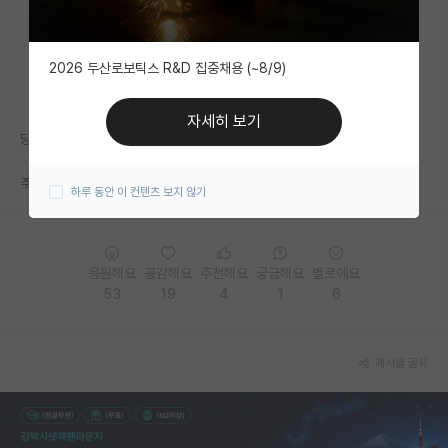
자유 게시판(아무개랩)
2026 두산로보틱스 R&D 집중채용 (~8/9)
미국 유학 게시판
미국 대학원 합격 후기 게시판
자세히 보기
당함. 연말까지만 있으라는데 하반기 안에 취업이 되려나 골아프다.
대학원생 모집 게시판
주변 포닥들 다들 권고사직. 정출연 연구비 삭감 직격탄 맞음.
하루 동안 이 컨텐츠 보지 않기
대학원 합격 후기 게시판
연구실(PI) 홍보 게시판
응원해요
공감해요
추천해요
궁금해요
별로에요
석박사 채용 정보 게시판
53
19
4
1
6
임용 정보 게시판
학부 인턴 게시판
게시글 공유
취업 게시판
임용 후기 게시판