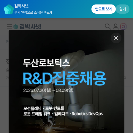
김박사넷
앱으로 보기
닫기
푸시 알림으로 소식을 빠르게
커뮤니티 홈
자유 게시판(아무개랩)
대학원생 모집
정출연 포닥 권고사직
국내대학원 정보
슬기로운 카를 가우스
*
연구실&오픈랩
2023.09.06
27
17318
커뮤니티
커뮤니티 홈
전체글보기
베스트 게시판
IF 명예의전당