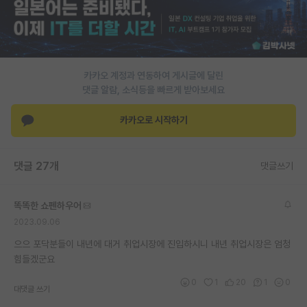
PI 전용 게시판
인문사회 계열 게시판
카카오 계정과 연동하여 게시글에 달린
특수/전문대학원 게시판
댓글 알람, 소식등을 빠르게 받아보세요
반도체/AI 게시판
카카오로 시작하기
장학금/장학생 게시판
학술 정보 게시판
댓글 27개
댓글쓰기
홍보 게시판
똑똑한 쇼펜하우어
커리어
2023.09.06
유학교육
으으 포닥분들이 내년에 대거 취업시장에 진입하시니 내년 취업시장은 엄청
힘들겠군요
이벤트
0
1
20
1
0
대댓글 쓰기
반도체 아카데미