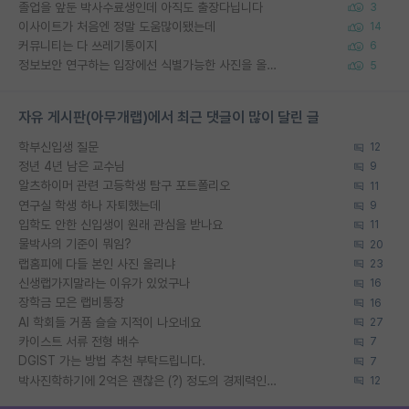
졸업을 앞둔 박사수료생인데 아직도 출장다닙니다
3
이사이트가 처음엔 정말 도움많이됐는데
14
커뮤니티는 다 쓰레기통이지
6
정보보안 연구하는 입장에선 식별가능한 사진을 올리는건 비추이긴함
5
자유 게시판(아무개랩)에서 최근 댓글이 많이 달린 글
학부신입생 질문
12
정년 4년 남은 교수님
9
알츠하이머 관련 고등학생 탐구 포트폴리오
11
연구실 학생 하나 자퇴했는데
9
입학도 안한 신입생이 원래 관심을 받나요
11
물박사의 기준이 뭐임?
20
랩홈피에 다들 본인 사진 올리냐
23
신생랩가지말라는 이유가 있었구나
16
장학금 모은 랩비통장
16
AI 학회들 거품 슬슬 지적이 나오네요
27
카이스트 서류 전형 배수
7
DGIST 가는 방법 추천 부탁드립니다.
7
박사진학하기에 2억은 괜찮은 (?) 정도의 경제력인가요
12