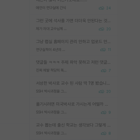
애인이 연구실에 간식
24
그런 곳에 석사를 가면 더더욱 안된다는 것을 깨달으시면 된겁니다!
제가 자대 교수님께 무례하게 행동한 걸까요?
20
그냥 랩실 홈페이지 관리 안하고 업로드 안한거 아님?
연구실적이 4년의 공백이 있는거 어떻게 생각하냐
11
댓글들 ㅋㅋㅋ 주제 파악 못하고 저런 댓글들을 쓰네. 조직에 인간이 얼마나 중요한데 걱정될 수도 있지 ㅋㅋ 본인들은 퍽이나 잘하나봐 ? 현실은 남들한테 욕 안 먹는 1인분만 하는 것도 힘들텐데 ?
진짜 제발 적당히 똑똑한 박사과정이라도 위에 있었으면..
7
서성한 박사로 교수 된 사람 딱 1명 봤습니다. 근데 지방대 박사로 교수된 거는 기적이 일어나야되요. 서성한 학부부터여도 빡센게 교수임용일텐데 지방대박사로 무슨 교수가 되나요...... 중소기업/중견기업 팀장급/연구소장급이나 될거 같네요.
SSH 박사과정을 그만두고 지방대 박사로 옮기면 교수의 꿈은 끝일까요?
20
옮기시려면 미국박사로 가시는게 어떨까 싶네요. 교수가 꿈이면 미국박사 하고 미국교수 까지 같이 노리시는게 기회가 많지 않을까요?
SSH 박사과정을 그만두고 지방대 박사로 옮기면 교수의 꿈은 끝일까요?
9
교수 뽑는데 출신 학교는 생각보다 그렇게 안 봄. 앞으로는 더 안 보게 될거임. 박사는 어디서 진행해도 됨. 단, 제대로 쌓고 좋은 실적 만들 수 있다면. 그런데 지방대는 그럴 가능성이 지극히 낮음. 나만 열심히 잘 하면 된다? 인간은 주변 환경에 지배되는 나약한 존재임. 주변의 지방대 대학원생과 섞이고 지방 특유의 여유로움 또는 나쁘게 얘기해서 나태함에 젖어 살다보면 교수의 꿈 자체를 잊어버리게 될 가능성도 있음. 주변 환경이 70~80%임.
SSH 박사과정을 그만두고 지방대 박사로 옮기면 교수의 꿈은 끝일까요?
8