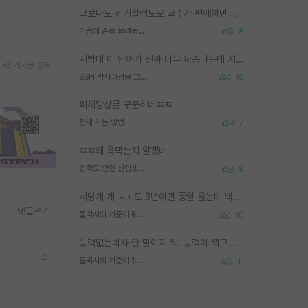
그보다도 신기할정도로 교수가 편애하면 그사람만 논문이 되더라구요 내용이 다른 사람보다 허접해도요
가슴에 손을 올려놓고 싫어하는 사람 불공정하게 리뷰
8
지방대 이 단어가 진짜 너무 짜증나는데 지방대면 다 그냥 쓰레기인가요? 무슨 말 같지도 않은 댓글들이 있는건지??? 지방에도 충분히 좋은 대학 많고 충분히 잘하는 교수님들 많습니다 포항공대 4개 IST 대표 지거국들 여기 모두 다 지방에 있고 여기 출신들 중에 교수하는 분들 적지 않습니다 지거국 출신이 무슨 교수를 하냐?라고 생각할 사람들 많은데 상위 대표 지거국에 아웃라이어들 많습니다 결국 개인의 연구역량과 실적이 중요합니다 이 역량을 펼치는데 있어서 지도교수와의 합도 중요합니다. 그리고 경력이 필요하면 해외포닥까지 다녀오세요
게시글 공유
SSH 박사과정을 그만두고 지방대 박사로 옮기면 교수의 꿈은 끝일까요?
16
피해망상글 꾸준하네ㅉㅉ
편애 하는 방법
7
ㅉㅉ왜 욕먹는지 알겠네
입학도 안한 신입생이 원래 관심을 받나요
9
서당개 개 ㅅㄲ도 3년이면 풍월 읊는데 박사 5년 이상 대리고 있으면서 물된건 교수 탓 맞는ㄱ게 거기가 서당이 아니란 소리임
댓글쓰기
물박사의 기준이 뭐임?
10
능력없는박사 란 말이지 뭐. 능력이 뭐고 능력이 있다는게 뭔지는 사람마다 기준이 다르니까 얘기해봐야 서로 자기 기준만 얘기해서 논쟁이 끝이 안나고. 주위에서 능력있고 야심있는 신입생이 교수가 유의미한 피드백을 아예 안주면서 제대로된 과제에 참여해볼 기회도 제공하지 않고 잡일 뺑뺑이만 돌려서 맨날 단순작업만 하면서 밤새다가 눈빛이 점점 죽어가는걸 본 사람은 물박사는 교수탓이라고 하고, 교수는 이것저것 알려도 주고 기회도 주고 사수 동기 붙여주면서 어떻게든 끌고가려고 하는데 본인이 매일 뺀질거리면서 출근 하는둥마는둥 하다가 기껏 와서도 폰이나 쳐다보다가 실험 망치고 저녁약속있어서 먼저 가볼게요~ 하는걸 본 사람은 물박사는 본인탓이라고 함.
물박사의 기준이 뭐임?
11