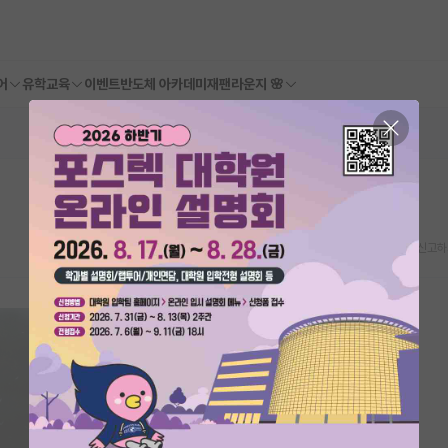
어
유학교육
이벤트
반도체 아카데미
재팬라운지 🌸
스크랩
신고하