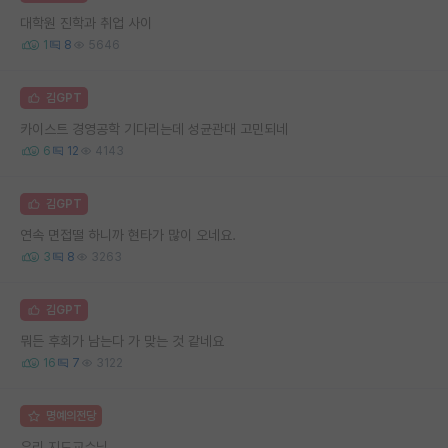
대학원 진학과 취업 사이
1
8
5646
김GPT
카이스트 경영공학 기다리는데 성균관대 고민되네
6
12
4143
김GPT
연속 면접떨 하니까 현타가 많이 오네요.
3
8
3263
김GPT
뭐든 후회가 남는다 가 맞는 것 같네요
16
7
3122
명예의전당
우리 지도교수님..