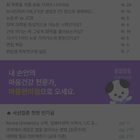
AI 학회들 거품 슬슬 지적이 나오네요
29
박사진학하기에 2억은 괜찮은 (?) 정도의 경제력인가요
16
논문 IF vs JCR
5
SPK 대학원 현실적으로 가능한 스펙인가요?
5
근데 여기는 왜 그렇게 SPK를 물어보는거임?
16
석사가 1저자 논문 가져가는게 흔한건가요?
5
면접 복장
5
편입생 학부연구생 질문
7
🔥 시선집중 핫한 인기글
Korea University 수학, 컴퓨터과학 이학사, UC Berkeley 산업공학 대학원 공학박사가 되는 것은 쉽지 않겠죠?
11
외부에서 괜찮은 랩을 알아보는 방법 (장문주의)
276
대학원 월급 정리해준다 (공대 기준)
275