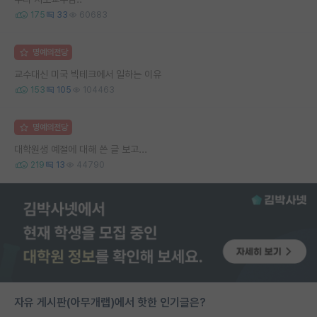
175
33
60683
명예의전당
교수대신 미국 빅테크에서 일하는 이유
153
105
104463
명예의전당
대학원생 예절에 대해 쓴 글 보고...
219
13
44790
자유 게시판(아무개랩)에서 핫한 인기글은?