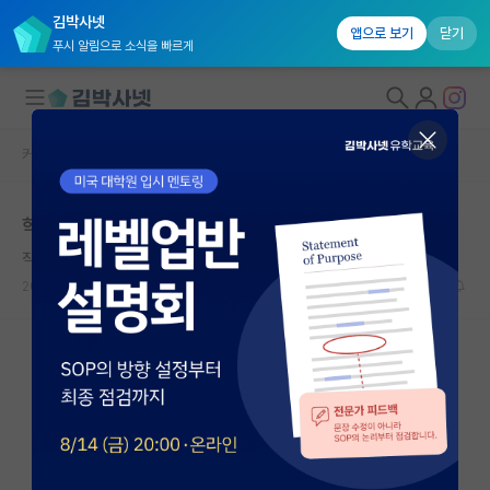
김박사넷
앱으로 보기
닫기
푸시 알림으로 소식을 빠르게
커뮤니티 홈
자유 게시판(아무개랩)
대학원생 모집
학부 취업 vs 대학원 진학
국내대학원 정보
직설적인 앨런 튜링
연구실&오픈랩
2024.03.02
10
2694
커뮤니티
커뮤니티 홈
전체글보기
베스트 게시판
IF 명예의전당