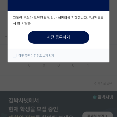
자유 게시판(아무개랩)
그동안 문의가 많았던 레벨업반 설명회를 진행합니다. *사전등록
미국 유학 게시판
시 링크 발송
미국 대학원 합격 후기 게시판
-
사전 등록하기
대학원생 모집 게시판
대학원 합격 후기 게시판
하루 동안 이 컨텐츠 보지 않기
응원해요
공감해요
추천해요
궁금해요
별로에요
연구실(PI) 홍보 게시판
0
0
0
0
1
석박사 채용 정보 게시판
임용 정보 게시판
게시글 공유
학부 인턴 게시판
취업 게시판
임용 후기 게시판