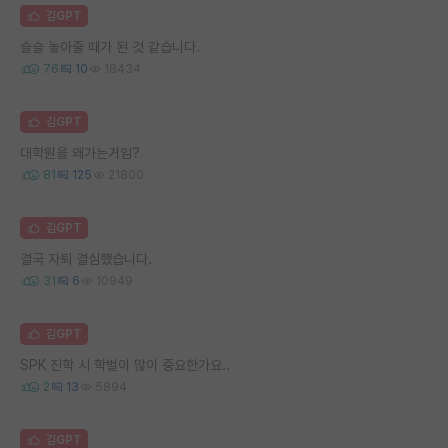
김GPT
슬슬 놓아줄 때가 된 것 같습니다.
76
10
18434
김GPT
대학원을 왜가는거임?
81
125
21800
김GPT
결국 자퇴 결심했습니다.
31
6
10949
김GPT
SPK 진학 시 학벌이 많이 중요한가요..
2
13
5894
김GPT