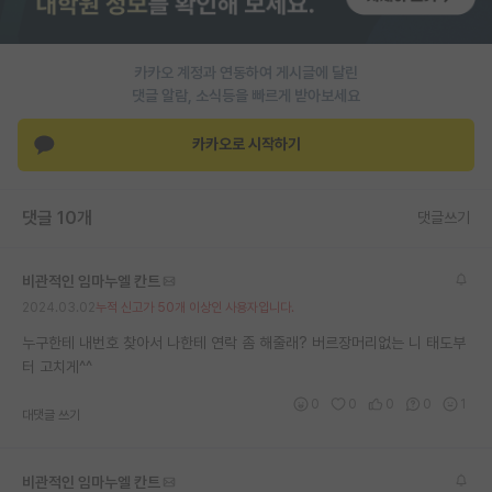
PI 전용 게시판
카카오 계정과 연동하여 게시글에 달린
인문사회 계열 게시판
댓글 알람, 소식등을 빠르게 받아보세요
특수/전문대학원 게시판
카카오로 시작하기
반도체/AI 게시판
장학금/장학생 게시판
댓글 10개
댓글쓰기
학술 정보 게시판
비관적인 임마누엘 칸트
홍보 게시판
2024.03.02
누적 신고가 50개 이상인 사용자입니다.
커리어
누구한테 내번호 찾아서 나한테 연락 좀 해줄래? 버르장머리없는 니 태도부
터 고치게^^
유학교육
0
0
0
0
1
대댓글 쓰기
이벤트
반도체 아카데미
비관적인 임마누엘 칸트