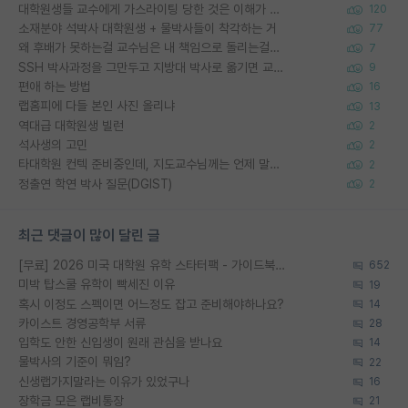
대학원생들 교수에게 가스라이팅 당한 것은 이해가 갑니다. 안타깝네요.
120
소재분야 석박사 대학원생 + 물박사들이 착각하는 거
77
왜 후배가 못하는걸 교수님은 내 책임으로 돌리는걸까요?
7
SSH 박사과정을 그만두고 지방대 박사로 옮기면 교수의 꿈은 끝일까요?
9
편애 하는 방법
16
랩홈피에 다들 본인 사진 올리냐
13
역대급 대학원생 빌런
2
석사생의 고민
2
타대학원 컨텍 준비중인데, 지도교수님께는 언제 말씀드려야 할까요?
2
정출연 학연 박사 질문(DGIST)
2
최근 댓글이 많이 달린 글
[무료] 2026 미국 대학원 유학 스타터팩 - 가이드북 & 합격자 컨택메일 템플릿
652
미박 탑스쿨 유학이 빡세진 이유
19
혹시 이정도 스펙이면 어느정도 잡고 준비해야하나요?
14
카이스트 경영공학부 서류
28
입학도 안한 신입생이 원래 관심을 받나요
14
물박사의 기준이 뭐임?
22
신생랩가지말라는 이유가 있었구나
16
장학금 모은 랩비통장
21