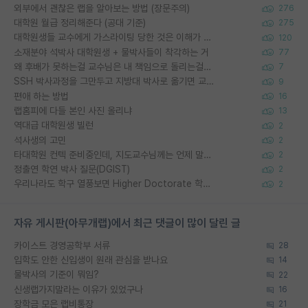
외부에서 괜찮은 랩을 알아보는 방법 (장문주의)
276
대학원 월급 정리해준다 (공대 기준)
275
대학원생들 교수에게 가스라이팅 당한 것은 이해가 갑니다. 안타깝네요.
120
소재분야 석박사 대학원생 + 물박사들이 착각하는 거
77
왜 후배가 못하는걸 교수님은 내 책임으로 돌리는걸까요?
7
SSH 박사과정을 그만두고 지방대 박사로 옮기면 교수의 꿈은 끝일까요?
9
편애 하는 방법
16
랩홈피에 다들 본인 사진 올리냐
13
역대급 대학원생 빌런
2
석사생의 고민
2
타대학원 컨텍 준비중인데, 지도교수님께는 언제 말씀드려야 할까요?
2
정출연 학연 박사 질문(DGIST)
2
우리나라도 학구 열풍보면 Higher Doctorate 학위가 필요하다고 봅니다.
2
자유 게시판(아무개랩)에서 최근 댓글이 많이 달린 글
카이스트 경영공학부 서류
28
입학도 안한 신입생이 원래 관심을 받나요
14
물박사의 기준이 뭐임?
22
신생랩가지말라는 이유가 있었구나
16
장학금 모은 랩비통장
21