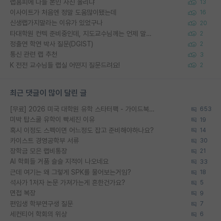
랩홈피에 다들 본인 사진 올리냐
13
이사이트가 처음엔 정말 도움많이됐는데
16
신생랩가지말라는 이유가 있었구나
20
타대학원 컨텍 준비중인데, 지도교수님께는 언제 말씀드려야 할까요?
2
정출연 학연 박사 질문(DGIST)
2
통신 관련 랩 추천
3
K 전전 교수님들 랩실 어떤지 질문드려요!
2
최근 댓글이 많이 달린 글
[무료] 2026 미국 대학원 유학 스타터팩 - 가이드북 & 합격자 컨택메일 템플릿
653
미박 탑스쿨 유학이 빡세진 이유
19
혹시 이정도 스펙이면 어느정도 잡고 준비해야하나요?
14
카이스트 경영공학부 서류
30
장학금 모은 랩비통장
21
AI 학회들 거품 슬슬 지적이 나오네요
33
근데 여기는 왜 그렇게 SPK를 물어보는거임?
18
석사가 1저자 논문 가져가는게 흔한건가요?
5
면접 복장
9
편입생 학부연구생 질문
7
세컨티어 학회의 위상
6