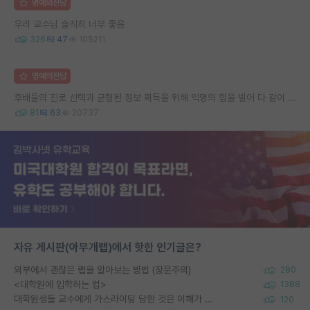
명예의전당
우리 교수님 솔직히 너무 좋음
326
47
105211
명예의전당
후배들의 진로 선택과 균형된 정보 획득을 위해 익명의 힘을 빌어 다 같이 연봉 공개 타임 한번 갖는 것 어때요?
81
63
20737
자유 게시판(아무개랩)에서 핫한 인기글은?
외부에서 괜찮은 랩을 알아보는 방법 (장문주의)
280
<대학원에 입학하는 법>
1388
대학원생들 교수에게 가스라이팅 당한 것은 이해가 갑니다. 안타깝네요.
120