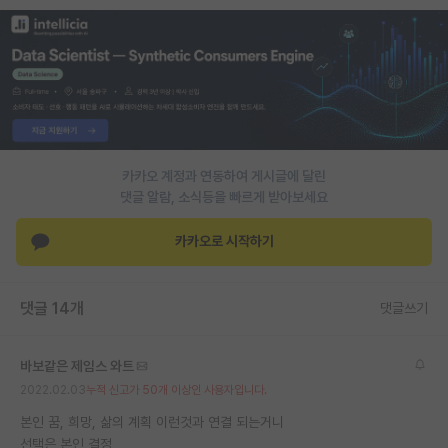
PI 전용 게시판
인문사회 계열 게시판
특수/전문대학원 게시판
반도체/AI 게시판
카카오 계정과 연동하여 게시글에 달린
장학금/장학생 게시판
댓글 알람, 소식등을 빠르게 받아보세요
학술 정보 게시판
카카오로 시작하기
홍보 게시판
댓글 14개
댓글쓰기
커리어
유학교육
바보같은 제임스 와트
이벤트
2022.02.03
누적 신고가 50개 이상인 사용자입니다.
본인 꿈, 희망, 삶의 계획 이런것과 연결 되는거니
반도체 아카데미
선택은 본인 결정