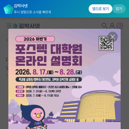
김박사넷
앱으로 보기
닫기
푸시 알림으로 소식을 빠르게
커뮤니티 홈
자유 게시판(아무개랩)
대학원생 모집
대학원 진학에서 취업으로 눈돌렸습니다.
국내대학원 정보
달리는 시몬 드 보부아르
연구실&오픈랩
2022.02.03
14
12567
커뮤니티
커뮤니티 홈
전체글보기
베스트 게시판
IF 명예의전당