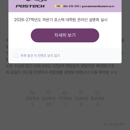
자유 게시판(아무개랩)
2026-27학년도 하반기 포스텍 대학원 온라인 설명회 실시
미국 유학 게시판
미국 대학원 합격 후기 게시판
자세히 보기
취업에 대한 불안감과 높은 석차를 내세워 자꾸 진학으로 몰아넣게되는 저를
대학원생 모집 게시판
발견하게 되었습니다.
연구와 공부는 다르다는걸 알면서도 자꾸 연구원, 교수가 꿈인 것 마냥 대학
하루 동안 이 컨텐츠 보지 않기
대학원 합격 후기 게시판
원에 목을 메었었네요.
논문 수십편 읽고 김박사넷도 1년넘게 매일같이 보았지만 후련합니다!
연구실(PI) 홍보 게시판
제 갈길이 아닌걸 인정하고 취업생활 경험해 보렵니다 다들 화이팅 ㅎㅎ
석박사 채용 정보 게시판
임용 정보 게시판
응원해요
공감해요
추천해요
궁금해요
별로에요
학부 인턴 게시판
2
35
1
0
0
취업 게시판
게시글 공유
임용 후기 게시판