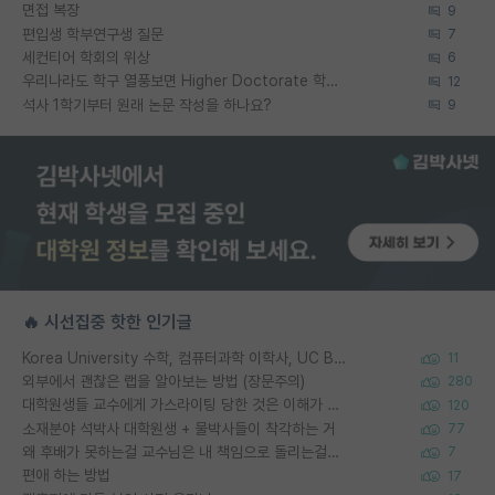
면접 복장
9
편입생 학부연구생 질문
7
세컨티어 학회의 위상
6
우리나라도 학구 열풍보면 Higher Doctorate 학위가 필요하다고 봅니다.
12
석사 1학기부터 원래 논문 작성을 하나요?
9
🔥 시선집중 핫한 인기글
Korea University 수학, 컴퓨터과학 이학사, UC Berkeley 산업공학 대학원 공학박사가 되는 것은 쉽지 않겠죠?
11
외부에서 괜찮은 랩을 알아보는 방법 (장문주의)
280
대학원생들 교수에게 가스라이팅 당한 것은 이해가 갑니다. 안타깝네요.
120
소재분야 석박사 대학원생 + 물박사들이 착각하는 거
77
왜 후배가 못하는걸 교수님은 내 책임으로 돌리는걸까요?
7
편애 하는 방법
17