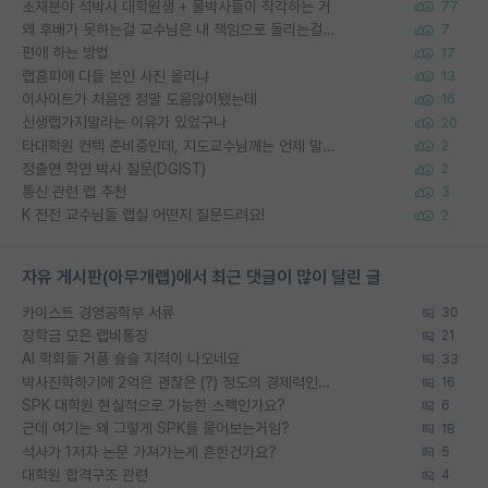
소재분야 석박사 대학원생 + 물박사들이 착각하는 거
77
왜 후배가 못하는걸 교수님은 내 책임으로 돌리는걸까요?
7
편애 하는 방법
17
랩홈피에 다들 본인 사진 올리냐
13
이사이트가 처음엔 정말 도움많이됐는데
16
신생랩가지말라는 이유가 있었구나
20
타대학원 컨텍 준비중인데, 지도교수님께는 언제 말씀드려야 할까요?
2
정출연 학연 박사 질문(DGIST)
2
통신 관련 랩 추천
3
K 전전 교수님들 랩실 어떤지 질문드려요!
2
자유 게시판(아무개랩)에서 최근 댓글이 많이 달린 글
카이스트 경영공학부 서류
30
장학금 모은 랩비통장
21
AI 학회들 거품 슬슬 지적이 나오네요
33
박사진학하기에 2억은 괜찮은 (?) 정도의 경제력인가요
16
SPK 대학원 현실적으로 가능한 스펙인가요?
6
근데 여기는 왜 그렇게 SPK를 물어보는거임?
18
석사가 1저자 논문 가져가는게 흔한건가요?
5
대학원 합격구조 관련
4