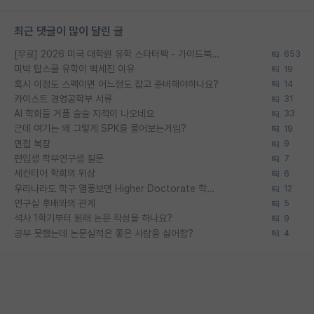
최근 댓글이 많이 달린 글
[무료] 2026 미국 대학원 유학 스타터팩 - 가이드북 & 합격자 컨택메일 템플릿
653
미박 탑스쿨 유학이 빡세진 이유
19
혹시 이정도 스펙이면 어느정도 잡고 준비해야하나요?
14
카이스트 경영공학부 서류
31
AI 학회들 거품 슬슬 지적이 나오네요
33
근데 여기는 왜 그렇게 SPK를 물어보는거임?
19
면접 복장
9
편입생 학부연구생 질문
7
세컨티어 학회의 위상
6
우리나라도 학구 열풍보면 Higher Doctorate 학위가 필요하다고 봅니다.
12
연구실 후배와의 관계
5
석사 1학기부터 원래 논문 작성을 하나요?
9
공부 못했는데 논문실적은 좋은 사람을 싫어함?
4