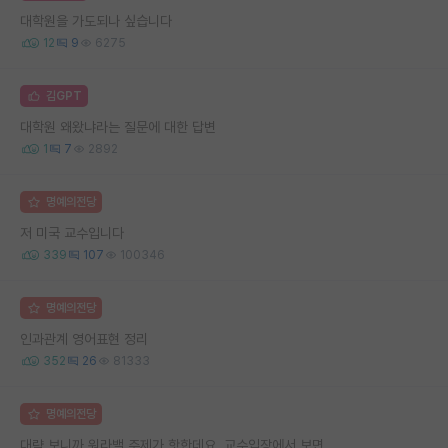
대학원을 가도되나 싶습니다
12
9
6275
김GPT
대학원 왜왔냐라는 질문에 대한 답변
1
7
2892
명예의전당
저 미국 교수입니다
339
107
100346
명예의전당
인과관계 영어표현 정리
352
26
81333
명예의전당
대략 보니까 워라밸 주제가 핫한데요. 교수입장에서 보면,