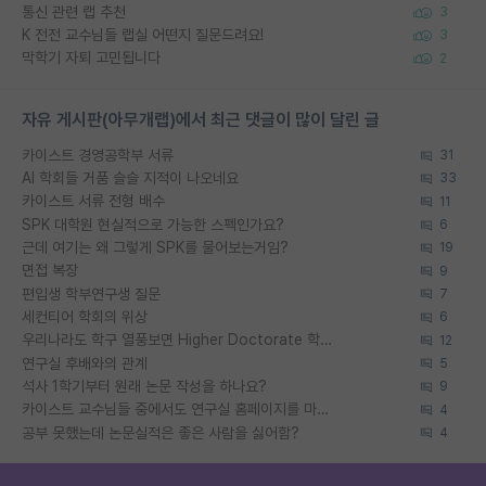
통신 관련 랩 추천
3
K 전전 교수님들 랩실 어떤지 질문드려요!
3
막학기 자퇴 고민됩니다
2
자유 게시판(아무개랩)에서 최근 댓글이 많이 달린 글
카이스트 경영공학부 서류
31
AI 학회들 거품 슬슬 지적이 나오네요
33
카이스트 서류 전형 배수
11
SPK 대학원 현실적으로 가능한 스펙인가요?
6
근데 여기는 왜 그렇게 SPK를 물어보는거임?
19
면접 복장
9
편입생 학부연구생 질문
7
세컨티어 학회의 위상
6
우리나라도 학구 열풍보면 Higher Doctorate 학위가 필요하다고 봅니다.
12
연구실 후배와의 관계
5
석사 1학기부터 원래 논문 작성을 하나요?
9
카이스트 교수님들 중에서도 연구실 홈페이지를 마련 안 하신 분들이 계시던데
4
공부 못했는데 논문실적은 좋은 사람을 싫어함?
4