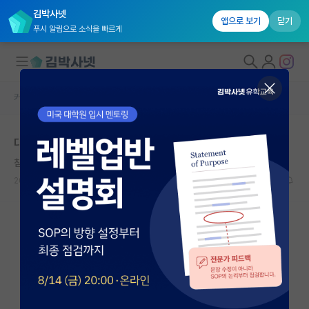
김박사넷
앱으로 보기
닫기
푸시 알림으로 소식을 빠르게
커뮤니티 홈
자유 게시판(아무개랩)
대학원생 모집
대학원을 너무 쉽게 생각하는 것 같아요
국내대학원 정보
침착한 버트런드 러셀
*
연구실&오픈랩
2024.01.25
11
9199
커뮤니티
커뮤니티 홈
전체글보기
베스트 게시판
IF 명예의전당