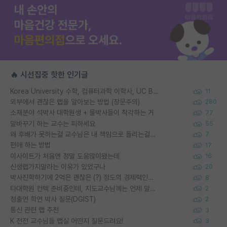
🔥 시선집중 핫한 인기글
Korea University 수학, 컴퓨터과학 이학사, UC Berkeley 산업공학 대학원 공학박사가 되는 것은 쉽지 않겠죠?
11
외부에서 괜찮은 랩을 알아보는 방법 (장문주의)
280
소재분야 석박사 대학원생 + 물박사들이 착각하는 거
77
말바꾸기 하는 교수는 피하세요
55
왜 후배가 못하는걸 교수님은 내 책임으로 돌리는걸까요?
7
편애 하는 방법
17
이사이트가 처음엔 정말 도움많이됐는데
16
신생랩가지말라는 이유가 있었구나
20
박사진학하기에 2억은 괜찮은 (?) 정도의 경제력인가요
8
타대학원 컨텍 준비중인데, 지도교수님께는 언제 말씀드려야 할까요?
2
정출연 학연 박사 질문(DGIST)
2
통신 관련 랩 추천
3
K 전전 교수님들 랩실 어떤지 질문드려요!
3