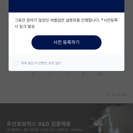
자유 게시판(아무개랩)
그동안 문의가 많았던 레벨업반 설명회를 진행합니다. *사전등록
미국 유학 게시판
시 링크 발송
미국 대학원 합격 후기 게시판
.
사전 등록하기
대학원생 모집 게시판
대학원 합격 후기 게시판
하루 동안 이 컨텐츠 보지 않기
응원해요
공감해요
추천해요
궁금해요
별로에요
연구실(PI) 홍보 게시판
0
1
1
0
34
석박사 채용 정보 게시판
임용 정보 게시판
게시글 공유
학부 인턴 게시판
취업 게시판
임용 후기 게시판