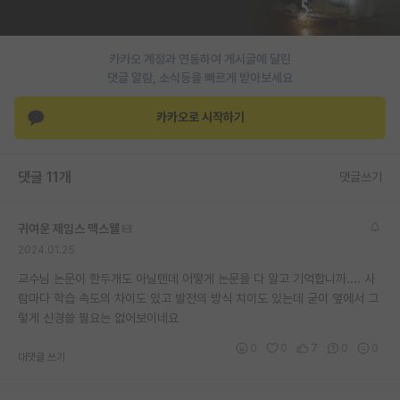
PI 전용 게시판
카카오 계정과 연동하여 게시글에 달린
인문사회 계열 게시판
댓글 알람, 소식등을 빠르게 받아보세요
특수/전문대학원 게시판
카카오로 시작하기
반도체/AI 게시판
장학금/장학생 게시판
댓글 11개
댓글쓰기
학술 정보 게시판
귀여운 제임스 맥스웰
홍보 게시판
2024.01.25
커리어
교수님 논문이 한두개도 아닐텐데 어떻게 논문을 다 알고 기억합니까.... 사
람마다 학습 속도의 차이도 있고 발전의 방식 치이도 있는데 굳이 옆에서 그
유학교육
렇게 신경쓸 필요는 없어보이네요
이벤트
0
0
7
0
0
대댓글 쓰기
반도체 아카데미