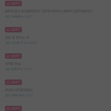
김GPT
&#39;알고 있다&#39;의 기준에 대하여 (+&#39;모른다&#39;)
39
8
4857
김GPT
일을 잘 한다는 것.
237
17
29050
김GPT
대학원 현실
10
7
3299
김GPT
확실히 대학원생들이
58
14
9201
김GPT