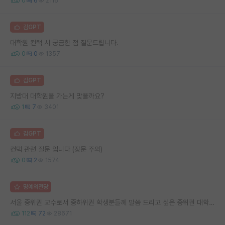
0
6
2116
김GPT
대학원 컨택 시 궁금한 점 질문드립니다.
0
0
1357
김GPT
지방대 대학원을 가는게 맞을까요?
1
7
3401
김GPT
컨택 관련 질문 입니다 (장문 주의)
0
2
1574
명예의전당
서울 중위권 교수로서 중하위권 학생분들께 말씀 드리고 싶은 중위권 대학 연구실의 강점
112
72
28671