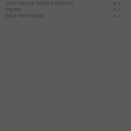
석사가 1저자 논문 가져가는게 흔한건가요?
5
면접 복장
5
편입생 학부연구생 질문
7