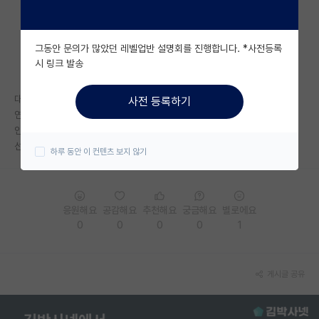
자유 게시판(아무개랩)
그동안 문의가 많았던 레벨업반 설명회를 진행합니다. *사전등록
미국 유학 게시판
시 링크 발송
미국 대학원 합격 후기 게시판
대학원 왜왔냐라는 질문에 대한 답변이
사전 등록하기
대학원생 모집 게시판
연구하고싶어서가 아닌 좀 더 심화된 내용 공부하고 싶어서...
인데
대학원 합격 후기 게시판
선생님들이 보시기에는 어떤가요? 어떤 생각이 드시나요
하루 동안 이 컨텐츠 보지 않기
연구실(PI) 홍보 게시판
석박사 채용 정보 게시판
응원해요
공감해요
추천해요
궁금해요
별로에요
0
0
0
0
1
임용 정보 게시판
학부 인턴 게시판
게시글 공유
취업 게시판
임용 후기 게시판