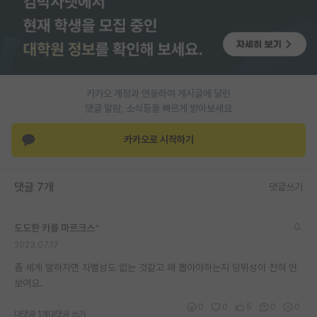
PI 전용 게시판
인문사회 계열 게시판
특수/전문대학원 게시판
카카오 계정과 연동하여 게시글에 달린
반도체/AI 게시판
댓글 알람, 소식등을 빠르게 받아보세요
장학금/장학생 게시판
카카오로 시작하기
학술 정보 게시판
댓글 7개
댓글쓰기
홍보 게시판
커리어
도도한 카를 마르크스
*
2023.07.17
유학교육
좀 세게 말하자면 차별성도 없는 것같고 왜 뽑아야하는지 당위성이 전혀 안
이벤트
보여요.
반도체 아카데미
0
0
5
0
0
대댓글 1개
대댓글 쓰기