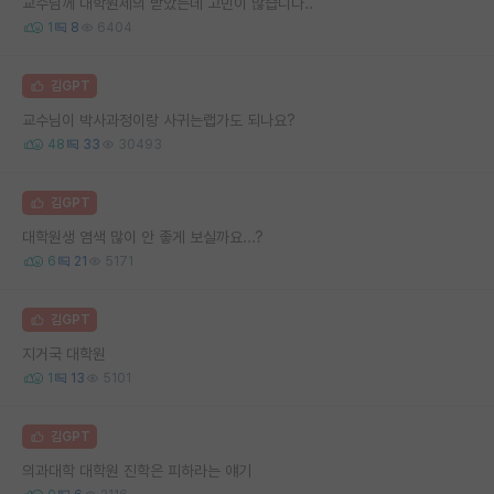
교수님께 대학원제의 받았는데 고민이 많습니다..
1
8
6404
김GPT
교수님이 박사과정이랑 사귀는랩가도 되나요?
48
33
30493
김GPT
대학원생 염색 많이 안 좋게 보실까요...?
6
21
5171
김GPT
지거국 대학원
1
13
5101
김GPT
의과대학 대학원 진학은 피하라는 얘기