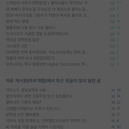
소재분야 석박사 대학원생 + 물박사들이 착각하는 거
77
왜 후배가 못하는걸 교수님은 내 책임으로 돌리는걸까요?
7
SSH 박사과정을 그만두고 지방대 박사로 옮기면 교수의 꿈은 끝일까요?
9
편애 하는 방법
17
랩홈피에 다들 본인 사진 올리냐
13
이사이트가 처음엔 정말 도움많이됐는데
16
역대급 대학원생 빌런
2
석사생의 고민
2
타대학원 컨텍 준비중인데, 지도교수님께는 언제 말씀드려야 할까요?
2
정출연 학연 박사 질문(DGIST)
2
우리나라도 학구 열풍보면 Higher Doctorate 학위가 필요하다고 봅니다.
3
자유 게시판(아무개랩)에서 최근 댓글이 많이 달린 글
카이스트 경영공학부 서류
28
알츠하이머 관련 고등학생 탐구 포트폴리오
14
물박사의 기준이 뭐임?
22
신생랩가지말라는 이유가 있었구나
17
장학금 모은 랩비통장
21
석박사 과정 합격하고, 컨택했던교수님이 연락이 안됩니다...
8
AI 학회들 거품 슬슬 지적이 나오네요
32