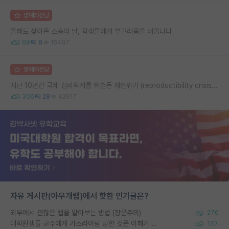
명예의전당
올해도 찾아온 스승의 날, 학생들에게 부끄러움을 배웁니다
89
8
16487
명예의전당
지난 10년간 국제 심리학계를 뒤흔든 재현위기 (reproductibility crisis) 요약 (1편)
306
28
42917
자유 게시판(아무개랩)에서 핫한 인기글은?
외부에서 괜찮은 랩을 알아보는 방법 (장문주의)
276
대학원생들 교수에게 가스라이팅 당한 것은 이해가 갑니다. 안타깝네요.
120