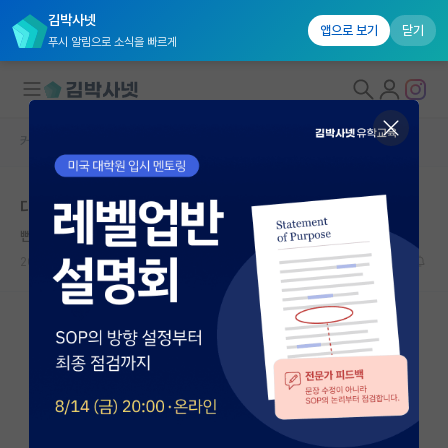
김박사넷
앱으로 보기
닫기
푸시 알림으로 소식을 빠르게
커뮤니티 홈
자유 게시판(아무개랩)
대학원생 모집
대학원 왜왔냐라는 질문에 대한 답변
국내대학원 정보
뻔뻔한 막스 베버
연구실&오픈랩
2023.07.17
7
2891
커뮤니티
커뮤니티 홈
전체글보기
베스트 게시판
IF 명예의전당