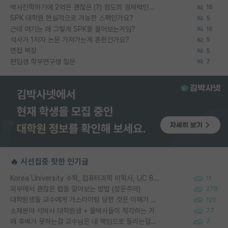
박사진학하기에 2억은 괜찮은 (?) 정도의 경제력인가요
16
SPK 대학원 현실적으로 가능한 스펙인가요?
5
근데 여기는 왜 그렇게 SPK를 물어보는거임?
16
석사가 1저자 논문 가져가는게 흔한건가요?
5
면접 복장
5
편입생 학부연구생 질문
7
🔥 시선집중 핫한 인기글
Korea University 수학, 컴퓨터과학 이학사, UC Berkeley 산업공학 대학원 공학박사가 되는 것은 쉽지 않겠죠?
11
외부에서 괜찮은 랩을 알아보는 방법 (장문주의)
276
대학원생들 교수에게 가스라이팅 당한 것은 이해가 갑니다. 안타깝네요.
120
소재분야 석박사 대학원생 + 물박사들이 착각하는 거
77
왜 후배가 못하는걸 교수님은 내 책임으로 돌리는걸까요?
7