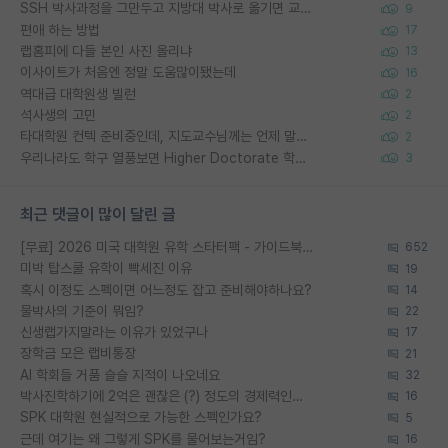
SSH 박사과정을 그만두고 지방대 박사로 옮기면 교수의 꿈은 끝일까요?
9
편애 하는 방법
17
랩홈피에 다들 본인 사진 올리냐
13
이사이트가 처음엔 정말 도움많이됐는데
16
역대급 대학원생 빌런
2
석사생의 고민
2
타대학원 컨텍 준비중인데, 지도교수님께는 언제 말씀드려야 할까요?
2
우리나라도 학구 열풍보면 Higher Doctorate 학위가 필요하다고 봅니다.
3
최근 댓글이 많이 달린 글
[무료] 2026 미국 대학원 유학 스타터팩 - 가이드북 & 합격자 컨택메일 템플릿
652
미박 탑스쿨 유학이 빡세진 이유
19
혹시 이정도 스펙이면 어느정도 잡고 준비해야하나요?
14
물박사의 기준이 뭐임?
22
신생랩가지말라는 이유가 있었구나
17
장학금 모은 랩비통장
21
AI 학회들 거품 슬슬 지적이 나오네요
32
박사진학하기에 2억은 괜찮은 (?) 정도의 경제력인가요
16
SPK 대학원 현실적으로 가능한 스펙인가요?
5
근데 여기는 왜 그렇게 SPK를 물어보는거임?
16