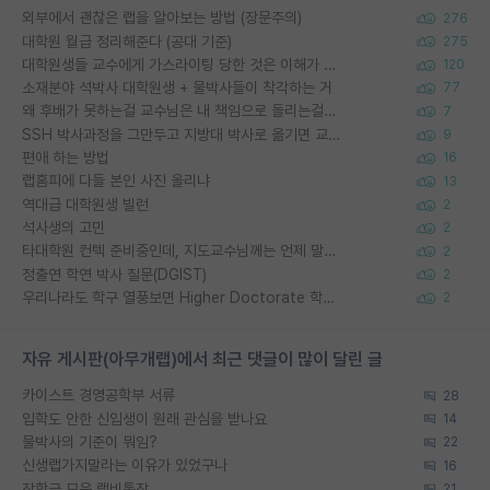
외부에서 괜찮은 랩을 알아보는 방법 (장문주의)
276
대학원 월급 정리해준다 (공대 기준)
275
대학원생들 교수에게 가스라이팅 당한 것은 이해가 갑니다. 안타깝네요.
120
소재분야 석박사 대학원생 + 물박사들이 착각하는 거
77
왜 후배가 못하는걸 교수님은 내 책임으로 돌리는걸까요?
7
SSH 박사과정을 그만두고 지방대 박사로 옮기면 교수의 꿈은 끝일까요?
9
편애 하는 방법
16
랩홈피에 다들 본인 사진 올리냐
13
역대급 대학원생 빌런
2
석사생의 고민
2
타대학원 컨텍 준비중인데, 지도교수님께는 언제 말씀드려야 할까요?
2
정출연 학연 박사 질문(DGIST)
2
우리나라도 학구 열풍보면 Higher Doctorate 학위가 필요하다고 봅니다.
2
자유 게시판(아무개랩)에서 최근 댓글이 많이 달린 글
카이스트 경영공학부 서류
28
입학도 안한 신입생이 원래 관심을 받나요
14
물박사의 기준이 뭐임?
22
신생랩가지말라는 이유가 있었구나
16
장학금 모은 랩비통장
21