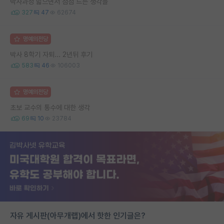
박사과정 밟으면서 점점 드는 생각들
327
47
62674
명예의전당
박사 8학기 자퇴... 2년뒤 후기
583
46
106003
명예의전당
초보 교수의 통수에 대한 생각
69
10
23784
자유 게시판(아무개랩)에서 핫한 인기글은?