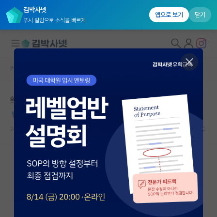
김박사넷
앱으로 보기
닫기
푸시 알림으로 소식을 빠르게
커뮤니티 홈
자유 게시판(아무개랩)
대학원생 모집
확실히 대학원생들이
국내대학원 정보
무심한 그레고어 멘델
연구실&오픈랩
2024.05.07
14
9197
커뮤니티
커뮤니티 홈
전체글보기
베스트 게시판
IF 명예의전당