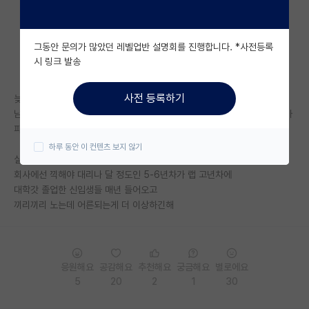
자유 게시판(아무개랩)
그동안 문의가 많았던 레벨업반 설명회를 진행합니다. *사전등록
미국 유학 게시판
시 링크 발송
미국 대학원 합격 후기 게시판
사전 등록하기
늦게 철들기는 하는듯
대학원생 모집 게시판
남들 다 돈벌고 사회생활하면서 주식하고 결혼하고 애낳고 돈생각하면서 아
파트 영끌하네마네 하고있을때
대학원 합격 후기 게시판
하루 동안 이 컨텐츠 보지 않기
실질적으로 상사는 교수하나 뿐이고
연구실(PI) 홍보 게시판
회사에선 끽해야 대리나 달 정도인 5-6년차가 랩 고년차에
대학갓 졸업한 신입생들 매년 들어오고
석박사 채용 정보 게시판
끼리끼리 노는데 어른되는게 더 이상하긴해
임용 정보 게시판
학부 인턴 게시판
응원해요
공감해요
추천해요
궁금해요
별로에요
취업 게시판
5
20
2
1
30
임용 후기 게시판