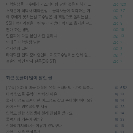
대학원생들 교수에게 가스라이팅 당한 것은 이해가 갑니다. 안타깝네요.
120
소재분야 석박사 대학원생 + 물박사들이 착각하는 거
77
왜 후배가 못하는걸 교수님은 내 책임으로 돌리는걸까요?
7
SSH 박사과정을 그만두고 지방대 박사로 옮기면 교수의 꿈은 끝일까요?
9
편애 하는 방법
16
랩홈피에 다들 본인 사진 올리냐
13
역대급 대학원생 빌런
2
석사생의 고민
2
타대학원 컨텍 준비중인데, 지도교수님께는 언제 말씀드려야 할까요?
2
정출연 학연 박사 질문(DGIST)
2
최근 댓글이 많이 달린 글
[무료] 2026 미국 대학원 유학 스타터팩 - 가이드북 & 합격자 컨택메일 템플릿
652
미박 탑스쿨 유학이 빡세진 이유
19
혹시 이정도 스펙이면 어느정도 잡고 준비해야하나요?
14
카이스트 경영공학부 서류
28
입학도 안한 신입생이 원래 관심을 받나요
14
물박사의 기준이 뭐임?
22
신생랩가지말라는 이유가 있었구나
16
장학금 모은 랩비통장
21