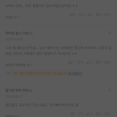
재팬라운지 🌸
사바사 인듯.. 이미 철들어서 오는사람도있어요.ㅎㅎ
0
0
1
0
0
대댓글 쓰기
귀여운 찰스 다윈
2024.05.07
그게 왜 철드는건가요... 님이 말하시는 성숙함은 정신적 성숙과는 다른것 같
네요 차라리 사회때가 묻지 않았다고 하시는게 ㅎㅎ
1
15
7
0
0
대댓글 1개
대댓글 쓰기
해당 댓글을 보려면 로그인이 필요합니다.
로그인하기
즐거운 마리 퀴리
2024.05.07
철안들고 교수까지 다는사람도 천지빼까리인데요 뭘
1
1
4
0
0
대댓글 쓰기