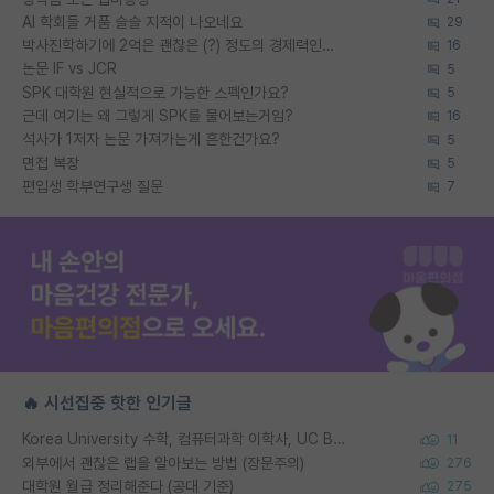
AI 학회들 거품 슬슬 지적이 나오네요
29
박사진학하기에 2억은 괜찮은 (?) 정도의 경제력인가요
16
논문 IF vs JCR
5
SPK 대학원 현실적으로 가능한 스펙인가요?
5
근데 여기는 왜 그렇게 SPK를 물어보는거임?
16
석사가 1저자 논문 가져가는게 흔한건가요?
5
면접 복장
5
편입생 학부연구생 질문
7
🔥 시선집중 핫한 인기글
Korea University 수학, 컴퓨터과학 이학사, UC Berkeley 산업공학 대학원 공학박사가 되는 것은 쉽지 않겠죠?
11
외부에서 괜찮은 랩을 알아보는 방법 (장문주의)
276
대학원 월급 정리해준다 (공대 기준)
275