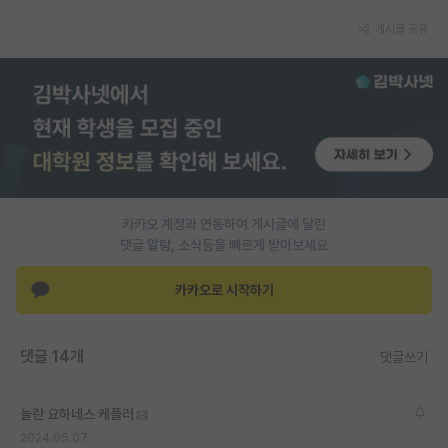
PI 전용 게시판
게시글 공유
인문사회 계열 게시판
특수/전문대학원 게시판
반도체/AI 게시판
장학금/장학생 게시판
카카오 계정과 연동하여 게시글에 달린
학술 정보 게시판
댓글 알람, 소식등을 빠르게 받아보세요
홍보 게시판
카카오로 시작하기
커리어
유학교육
댓글 14개
댓글쓰기
이벤트
놀란 요하네스 케플러
반도체 아카데미
2024.05.07