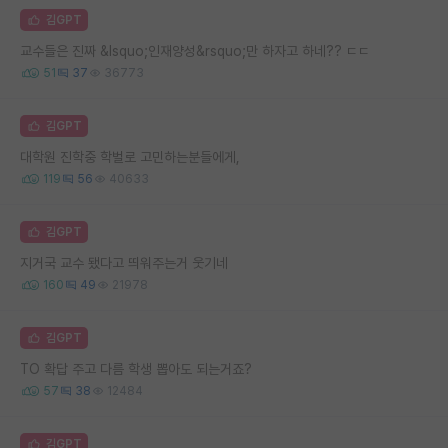
김GPT
교수들은 진짜 &lsquo;인재양성&rsquo;만 하자고 하네?? ㄷㄷ
51
37
36773
김GPT
대학원 진학중 학벌로 고민하는분들에게,
119
56
40633
김GPT
지거국 교수 됐다고 띄워주는거 웃기네
160
49
21978
김GPT
TO 확답 주고 다름 학생 뽑아도 되는거죠?
57
38
12484
김GPT