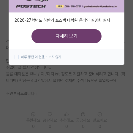
자유 게시판(아무개랩)
2026-27학년도 하반기 포스텍 대학원 온라인 설명회 실시
미국 유학 게시판
미국 대학원 합격 후기 게시판
자세히 보기
전자공학 출신이고 수석으로 졸업하고 올해 대기업 최종에서 2개 떨어지고
대학원생 모집 게시판
대학원으로 더 공부해서 실력을 쌓고 싶어서 대학원을 알아보고 있습니다.
하루 동안 이 컨텐츠 보지 않기
대학원 합격 후기 게시판
만약 석사를 하게 된다면 RND 쪽으로 가게 될 텐데 지거국 출신 석사라도
취업이 잘 될지 걱정입니다..
연구실(PI) 홍보 게시판
물론 대학원은 유니 / 지 /디지 ist 정도로 지원하고 준비하려고 합니다. (학
비때메) 학점은 4.37 앞에서 말했던 것처럼 수석 1등으로 졸업했구요
석박사 채용 정보 게시판
조언부탁드립니다 ㅠ
임용 정보 게시판
학부 인턴 게시판
취업 게시판
응원해요
공감해요
추천해요
궁금해요
별로에요
0
0
0
0
0
임용 후기 게시판