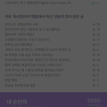
우리나라도 학구 열풍보면 Higher Doctorate 학위가 필요하다고 봅니다.
4
자유 게시판(아무개랩)에서 최근 댓글이 많이 달린 글
카이스트 경영공학부 서류
28
알츠하이머 관련 고등학생 탐구 포트폴리오
14
물박사의 기준이 뭐임?
22
신생랩가지말라는 이유가 있었구나
17
장학금 모은 랩비통장
21
석박사 과정 합격하고, 컨택했던교수님이 연락이 안됩니다...
8
AI 학회들 거품 슬슬 지적이 나오네요
32
박사진학하기에 2억은 괜찮은 (?) 정도의 경제력인가요
16
SPK 대학원 현실적으로 가능한 스펙인가요?
5
근데 여기는 왜 그렇게 SPK를 물어보는거임?
16
석사가 1저자 논문 가져가는게 흔한건가요?
5
면접 복장
5
편입생 학부연구생 질문
7