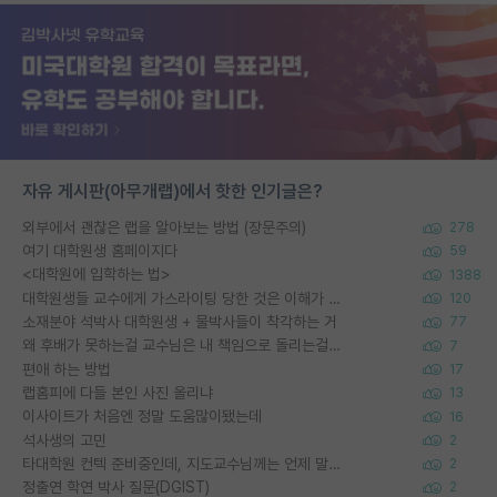
자유 게시판(아무개랩)에서 핫한 인기글은?
외부에서 괜찮은 랩을 알아보는 방법 (장문주의)
278
여기 대학원생 홈페이지다
59
<대학원에 입학하는 법>
1388
대학원생들 교수에게 가스라이팅 당한 것은 이해가 갑니다. 안타깝네요.
120
소재분야 석박사 대학원생 + 물박사들이 착각하는 거
77
왜 후배가 못하는걸 교수님은 내 책임으로 돌리는걸까요?
7
편애 하는 방법
17
랩홈피에 다들 본인 사진 올리냐
13
이사이트가 처음엔 정말 도움많이됐는데
16
석사생의 고민
2
타대학원 컨텍 준비중인데, 지도교수님께는 언제 말씀드려야 할까요?
2
정출연 학연 박사 질문(DGIST)
2