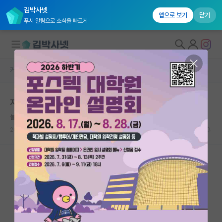
김박사넷
앱으로 보기
닫기
푸시 알림으로 소식을 빠르게
커뮤니티 홈
자유 게시판(아무개랩)
대학원생 모집
지거국 졸업 후
국내대학원 정보
놀란 우장춘
연구실&오픈랩
2024.01.23
4
1232
커뮤니티
커뮤니티 홈
전체글보기
베스트 게시판
IF 명예의전당