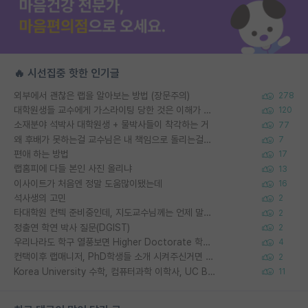
🔥 시선집중 핫한 인기글
외부에서 괜찮은 랩을 알아보는 방법 (장문주의)
278
대학원생들 교수에게 가스라이팅 당한 것은 이해가 갑니다. 안타깝네요.
120
소재분야 석박사 대학원생 + 물박사들이 착각하는 거
77
왜 후배가 못하는걸 교수님은 내 책임으로 돌리는걸까요?
7
편애 하는 방법
17
랩홈피에 다들 본인 사진 올리냐
13
이사이트가 처음엔 정말 도움많이됐는데
16
석사생의 고민
2
타대학원 컨텍 준비중인데, 지도교수님께는 언제 말씀드려야 할까요?
2
정출연 학연 박사 질문(DGIST)
2
우리나라도 학구 열풍보면 Higher Doctorate 학위가 필요하다고 봅니다.
4
컨택이후 랩매니저, PhD학생들 소개 시켜주신거면 거의 컨펌에 가깝나요?
2
Korea University 수학, 컴퓨터과학 이학사, UC Berkeley 산업공학 대학원 공학박사가 되는 것은 쉽지 않겠죠?
11