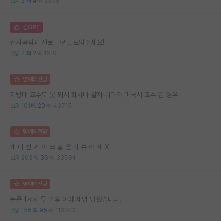
2
4
2378
김GPT
전자공학과 진로 고민.. 도와주세요!
2
2
1610
명예의전당
지방대 교수도 못 되서 회사나 갈까 하다가 미국서 교수 된 경우
101
20
43715
명예의전당
개 미 친 싸 이 코 같 은 리 뷰 어 새 X
203
36
33584
명예의전당
논문 1저자 투고 후 아예 제명 당했습니다.
156
95
116040