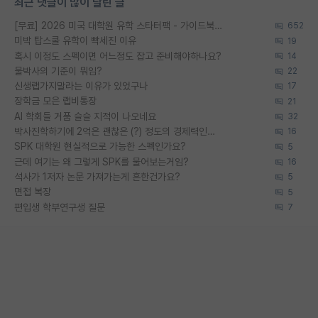
최근 댓글이 많이 달린 글
[무료] 2026 미국 대학원 유학 스타터팩 - 가이드북 & 합격자 컨택메일 템플릿
652
미박 탑스쿨 유학이 빡세진 이유
19
혹시 이정도 스펙이면 어느정도 잡고 준비해야하나요?
14
물박사의 기준이 뭐임?
22
신생랩가지말라는 이유가 있었구나
17
장학금 모은 랩비통장
21
AI 학회들 거품 슬슬 지적이 나오네요
32
박사진학하기에 2억은 괜찮은 (?) 정도의 경제력인가요
16
SPK 대학원 현실적으로 가능한 스펙인가요?
5
근데 여기는 왜 그렇게 SPK를 물어보는거임?
16
석사가 1저자 논문 가져가는게 흔한건가요?
5
면접 복장
5
편입생 학부연구생 질문
7