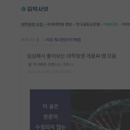
대학원생 모집
국내대학원 정보
연구실&오픈랩
커뮤니티
커리
커뮤니티 홈
자유 게시판(아무개랩)
심심해서 풀어보는 대학원생 개꿀AI 앱 모음
약삭빠른 프랜시스 크릭
2024.01.03
21
91009