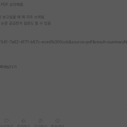
PDF 요약해줌.
 보고싶을 때 꽤 자주 쓰게됨
 논문 궁금한거 질문도 할 수 있음
a51f541-7a62-4f71-b67c-eced1b300ccb&source=pdf&result=summary
기록해놨다가
공감해요
추천해요
궁금해요
별로에요