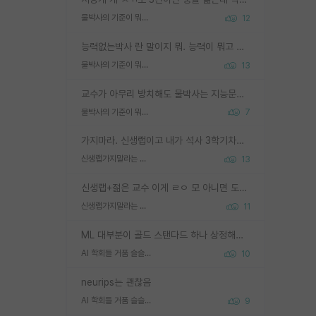
물박사의 기준이 뭐임?
12
능력없는박사 란 말이지 뭐. 능력이 뭐고 능력이 있다는게 뭔지는 사람마다 기준이 다르니까 얘기해봐야 서로 자기 기준만 얘기해서 논쟁이 끝이 안나고. 주위에서 능력있고 야심있는 신입생이 교수가 유의미한 피드백을 아예 안주면서 제대로된 과제에 참여해볼 기회도 제공하지 않고 잡일 뺑뺑이만 돌려서 맨날 단순작업만 하면서 밤새다가 눈빛이 점점 죽어가는걸 본 사람은 물박사는 교수탓이라고 하고, 교수는 이것저것 알려도 주고 기회도 주고 사수 동기 붙여주면서 어떻게든 끌고가려고 하는데 본인이 매일 뺀질거리면서 출근 하는둥마는둥 하다가 기껏 와서도 폰이나 쳐다보다가 실험 망치고 저녁약속있어서 먼저 가볼게요~ 하는걸 본 사람은 물박사는 본인탓이라고 함.
물박사의 기준이 뭐임?
13
교수가 아무리 방치해도 물박사는 지능문제고 본인 의지 문제임. 만물 교수탓 하는 애들이 이상한거임.
물박사의 기준이 뭐임?
7
가지마라. 신생랩이고 내가 석사 3학기차인데 최고참인데 나도 아무것도 모르는데 교수가 후배들 왜 논문 교육 안시키냐. 논문 왜 안 써오냐 닦달한다
신생랩가지말라는 이유가 있었구나
13
신생랩+젊은 교수 이게 ㄹㅇ 모 아니면 도인듯.
신생랩가지말라는 이유가 있었구나
11
ML 대부분이 골드 스탠다드 하나 상정해놓고 (벤치마크 데이터셋이 여러 개면 여러 개 상정) 그거 얼마나 잘 맞추나 싸움임 가끔 번뜩이는 설계 철학을 보여주는 논문들도 있지만 대부분 그거 성적 얼마나 더 올리느라에 혈안이 되어 있는 측면이 잇음
AI 학회들 거품 슬슬 지적이 나오네요
10
neurips는 괜찮음
AI 학회들 거품 슬슬 지적이 나오네요
9