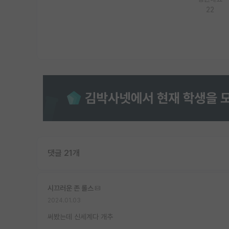
22
댓글 21개
시끄러운 존 롤스
2024.01.03
써봤는데 신세계다 개추