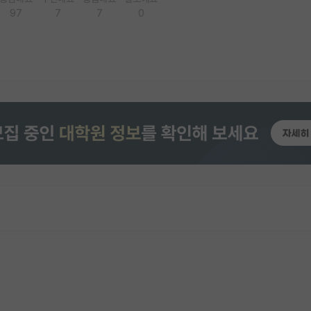
97
7
7
0