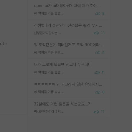
open ai가 ai대장아님? 그럼 쟤가 하는 말이 다 맞겠네
AI 학회들 거품 슬슬 지적이 나오네요
8
신생랩 1기 출신인데 신생랩은 줠라 무거운 바벨 같은거임. 들면 대박인데 못들면 깔려 죽음. 아무도 알려주지 않는 환경에서 자생해야하지만, 일단 살아남았다면 그 어떤 사람보다 악착같고 생존력 높은 사람으로 거듭날 수 있음
신생랩가지말라는 이유가 있었구나
13
Note
뭐 토익같은게 되버린거죠 토익 900이라고 영어잘하는건 아닙니다만 잘하는사람은 다 900을 넘는 그런
AI 학회들 거품 슬슬 지적이 나오네요
9
내가 그렇게 말할땐 신고나 누르더니
AI 학회들 거품 슬슬 지적이 나오네요
11
ㅋㅋㅋㅋㅋㅋ ㅠㅠ 그래서 일단 유명해지는게 중요한거같습니다
AI 학회들 거품 슬슬 지적이 나오네요
8
32살에도 이런 질문을 하는군요...?
박사진학하기에 2억은 괜찮은 (?) 정도의 경제력인가요
17