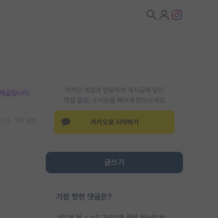
카카오 계정과 연동하여 게시글에 달린
박제글입니다.
댓글 알람, 소식등을 빠르게 받아보세요
기
댓글 알람
카카오로 시작하기
글쓰기
가장 핫한 댓글은?
서당개 개 ㅅㄲ도 3년이면 풍월 읊는데 박사 5년 이상 대리고 있으면서 물된건 교수 탓 맞는ㄱ게 거기가 서당이 아니란 소리임