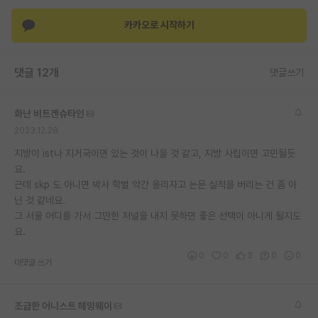
재팬라운지 🌸
카카오로 시작하기
댓글 12개
댓글쓰기
화난 비트겐슈타인
2023.12.28
지방이 ist나 지거국이면 있는 것이 나을 것 같고, 지방 사립이면 고민될듯
요.
근데 skp 도 아니면 박사 학벌 약간 올리자고 논문 실적을 버리는 건 좀 아
닌 것 같네요.
그 서울 어디를 가서 그만한 저널을 내지 못하면 좋은 선택이 아니게 될지도
요.
0
0
3
0
0
대댓글 쓰기
조급한 어니스트 헤밍웨이