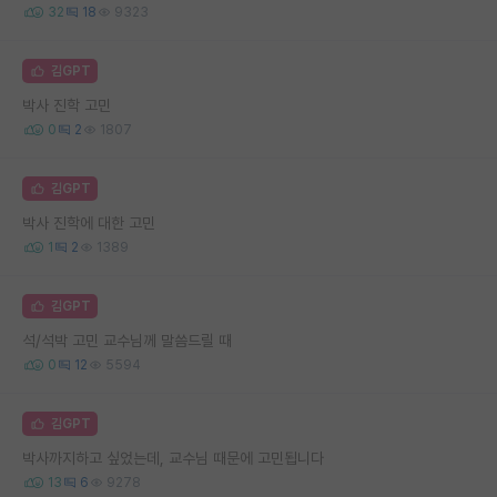
32
18
9323
김GPT
박사 진학 고민
0
2
1807
김GPT
박사 진학에 대한 고민
1
2
1389
김GPT
석/석박 고민 교수님께 말씀드릴 때
0
12
5594
김GPT
박사까지하고 싶었는데, 교수님 때문에 고민됩니다
13
6
9278