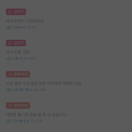
김GPT
박사 진학이 고민되네요
2
4
3034
김GPT
박사 진학 고민
0
12
1932
명예의전당
서른 중반 석사 졸업 미혼 아즈매의 대학원 단상
434
75
66748
명예의전당
대학원 옮기길 정말 잘 한 것 같습니다.
139
5
55538