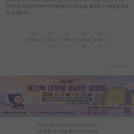
한다 라고 하시던데 현재 박사생분들이나 교수님들, 졸업하신 선배님들 의견
PI 전용 게시판
이 궁금합니다.
인문사회 계열 게시판
특수/전문대학원 게시판
응원해요
공감해요
추천해요
궁금해요
별로에요
반도체/AI 게시판
1
0
0
0
0
장학금/장학생 게시판
게시글 공유
학술 정보 게시판
홍보 게시판
커리어
유학교육
이벤트
카카오 계정과 연동하여 게시글에 달린
반도체 아카데미
댓글 알람, 소식등을 빠르게 받아보세요