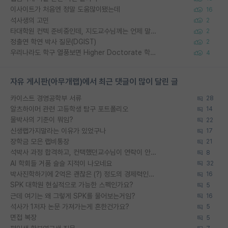
이사이트가 처음엔 정말 도움많이됐는데
16
석사생의 고민
2
타대학원 컨텍 준비중인데, 지도교수님께는 언제 말씀드려야 할까요?
2
정출연 학연 박사 질문(DGIST)
2
우리나라도 학구 열풍보면 Higher Doctorate 학위가 필요하다고 봅니다.
4
자유 게시판(아무개랩)에서 최근 댓글이 많이 달린 글
카이스트 경영공학부 서류
28
알츠하이머 관련 고등학생 탐구 포트폴리오
14
물박사의 기준이 뭐임?
22
신생랩가지말라는 이유가 있었구나
17
장학금 모은 랩비통장
21
석박사 과정 합격하고, 컨택했던교수님이 연락이 안됩니다...
8
AI 학회들 거품 슬슬 지적이 나오네요
32
박사진학하기에 2억은 괜찮은 (?) 정도의 경제력인가요
16
SPK 대학원 현실적으로 가능한 스펙인가요?
5
근데 여기는 왜 그렇게 SPK를 물어보는거임?
16
석사가 1저자 논문 가져가는게 흔한건가요?
5
면접 복장
5