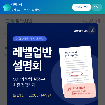
김박사넷
앱으로 보기
닫기
푸시 알림으로 소식을 빠르게
커뮤니티 홈
자유 게시판(아무개랩)
대학원생 모집
박사 고민 (여러분의 생각을 적어주세요)
국내대학원 정보
쩨쩨한 안톤 체호프
연구실&오픈랩
2023.12.28
12
3307
커뮤니티
커뮤니티 홈
전체글보기
베스트 게시판
IF 명예의전당