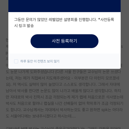
자유 게시판(아무개랩)
그동안 문의가 많았던 레벨업반 설명회를 진행합니다. *사전등록
미국 유학 게시판
시 링크 발송
미국 대학원 합격 후기 게시판
현재 지방공대에서 석사 막학기 대학원생입니다.
사전 등록하기
대학원생 모집 게시판
제가 박사 진학을 고민하고 있는데 현재 학교에서 박사를 선택할지 아니면 s
pk는 아니더라도 서울로 올라갈지 고민중입니다.
대학원 합격 후기 게시판
지금 다니는 학교의 장점이라고 하면 교수님이 지도를 잘해주십니다.
하루 동안 이 컨텐츠 보지 않기
아무것도 모르는 바보인 저를 2년동안 열심히 지도해주셔서 if 16인 저널에
연구실(PI) 홍보 게시판
도 눈문 나가게 도와주셨습니다 (다른 서울 친구들은 교수님이 논문 쓰셨다
는데, 저는 제가 직접써서 지도해주셨어요 - 이부분은 다 이런지 모르겠네
석박사 채용 정보 게시판
요). 저 역시도 실력이 많이 늘었다고 스스로도 생각합니다. 그래서 자대에
남아서 박사를 한다면 논문도 많이 나가고 배울게 많다고 생각합니다. 하지
임용 정보 게시판
만 자대로의 박사 진학시 조금 걱정되는게 제가 랩에 처음으로온 석사였는데
학부 인턴 게시판
박사도 처음으로 할려니 랩실을 나간 선배들이 없어 학위후가 조금 걱정되기
도 합니다. 교수님께서는 자대에서 박사하는것도 좋고 원하면 spk는 아더라
취업 게시판
도 서울어디에는 보내주시겠다고 하시는데....
임용 후기 게시판
김박사넷 보면 박사는 교수님이 좋은곳가야한다 Vs. 그래도 간판은 있어야