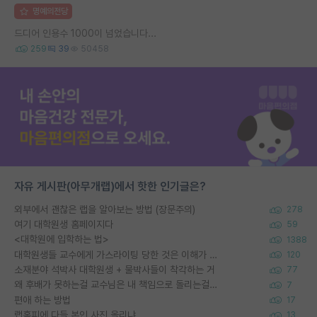
명예의전당
드디어 인용수 1000이 넘었습니다...
259
39
50458
자유 게시판(아무개랩)에서 핫한 인기글은?
외부에서 괜찮은 랩을 알아보는 방법 (장문주의)
278
여기 대학원생 홈페이지다
59
<대학원에 입학하는 법>
1388
대학원생들 교수에게 가스라이팅 당한 것은 이해가 갑니다. 안타깝네요.
120
소재분야 석박사 대학원생 + 물박사들이 착각하는 거
77
왜 후배가 못하는걸 교수님은 내 책임으로 돌리는걸까요?
7
편애 하는 방법
17
랩홈피에 다들 본인 사진 올리냐
13