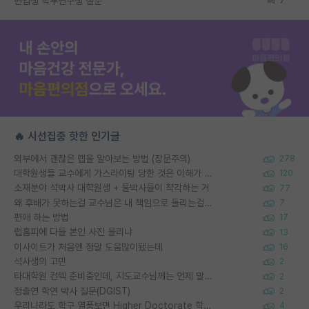
편입생 학부연구생 질문
7
🔥 시선집중 핫한 인기글
외부에서 괜찮은 랩을 알아보는 방법 (장문주의)
278
대학원생들 교수에게 가스라이팅 당한 것은 이해가 갑니다. 안타깝네요.
120
소재분야 석박사 대학원생 + 물박사들이 착각하는 거
77
왜 후배가 못하는걸 교수님은 내 책임으로 돌리는걸까요?
7
편애 하는 방법
17
랩홈피에 다들 본인 사진 올리냐
13
이사이트가 처음엔 정말 도움많이됐는데
16
석사생의 고민
2
타대학원 컨텍 준비중인데, 지도교수님께는 언제 말씀드려야 할까요?
2
정출연 학연 박사 질문(DGIST)
2
우리나라도 학구 열풍보면 Higher Doctorate 학위가 필요하다고 봅니다.
4