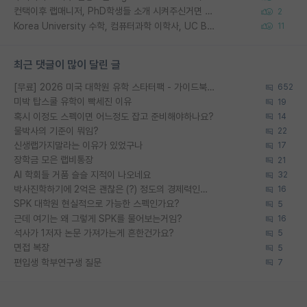
컨택이후 랩매니저, PhD학생들 소개 시켜주신거면 거의 컨펌에 가깝나요?
2
Korea University 수학, 컴퓨터과학 이학사, UC Berkeley 산업공학 대학원 공학박사가 되는 것은 쉽지 않겠죠?
11
최근 댓글이 많이 달린 글
[무료] 2026 미국 대학원 유학 스타터팩 - 가이드북 & 합격자 컨택메일 템플릿
652
미박 탑스쿨 유학이 빡세진 이유
19
혹시 이정도 스펙이면 어느정도 잡고 준비해야하나요?
14
물박사의 기준이 뭐임?
22
신생랩가지말라는 이유가 있었구나
17
장학금 모은 랩비통장
21
AI 학회들 거품 슬슬 지적이 나오네요
32
박사진학하기에 2억은 괜찮은 (?) 정도의 경제력인가요
16
SPK 대학원 현실적으로 가능한 스펙인가요?
5
근데 여기는 왜 그렇게 SPK를 물어보는거임?
16
석사가 1저자 논문 가져가는게 흔한건가요?
5
면접 복장
5
편입생 학부연구생 질문
7