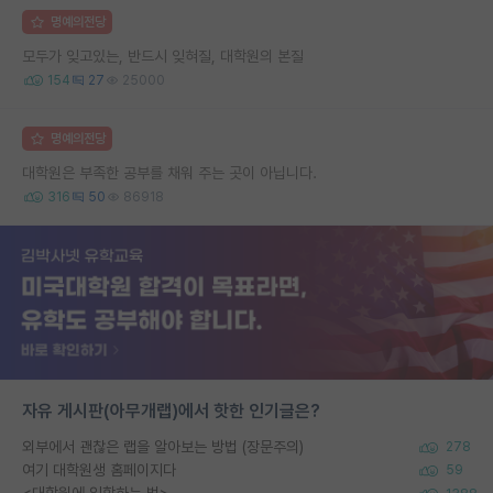
명예의전당
모두가 잊고있는, 반드시 잊혀질, 대학원의 본질
154
27
25000
명예의전당
대학원은 부족한 공부를 채워 주는 곳이 아닙니다.
316
50
86918
자유 게시판(아무개랩)에서 핫한 인기글은?
외부에서 괜찮은 랩을 알아보는 방법 (장문주의)
278
여기 대학원생 홈페이지다
59