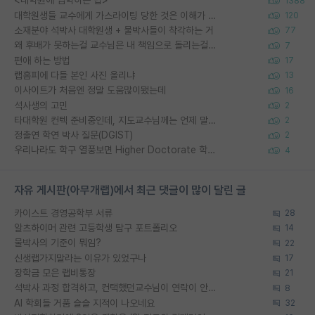
<대학원에 입학하는 법>
1388
대학원생들 교수에게 가스라이팅 당한 것은 이해가 갑니다. 안타깝네요.
120
소재분야 석박사 대학원생 + 물박사들이 착각하는 거
77
왜 후배가 못하는걸 교수님은 내 책임으로 돌리는걸까요?
7
편애 하는 방법
17
랩홈피에 다들 본인 사진 올리냐
13
이사이트가 처음엔 정말 도움많이됐는데
16
석사생의 고민
2
타대학원 컨텍 준비중인데, 지도교수님께는 언제 말씀드려야 할까요?
2
정출연 학연 박사 질문(DGIST)
2
우리나라도 학구 열풍보면 Higher Doctorate 학위가 필요하다고 봅니다.
4
자유 게시판(아무개랩)에서 최근 댓글이 많이 달린 글
카이스트 경영공학부 서류
28
알츠하이머 관련 고등학생 탐구 포트폴리오
14
물박사의 기준이 뭐임?
22
신생랩가지말라는 이유가 있었구나
17
장학금 모은 랩비통장
21
석박사 과정 합격하고, 컨택했던교수님이 연락이 안됩니다...
8
AI 학회들 거품 슬슬 지적이 나오네요
32