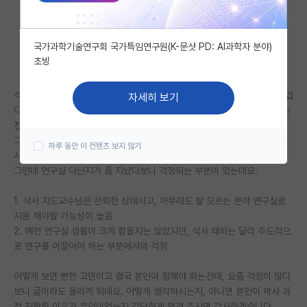
자유 게시판(아무개랩)
국가과학기술연구회 국가특임연구원(K-문샷 PD: AI과학자 분야)
미국 유학 게시판
초빙
미국 대학원 합격 후기 게시판
석사 받고 기업체에서 전문연까지 마친 사람입니다. 중간에 이직해서 대기업
자세히 보기
대학원생 모집 게시판
다니는 중이긴 한데 일에 비전 같은게 안 보이는 느낌입니다. 어느새 업무는
전공이랑 연관성도 떨어졌고...
대학원 합격 후기 게시판
그래서 기업이던 정출연이던 연구직으로 이직을 고민하다보니 자연스레 박
하루 동안 이 컨텐츠 보지 않기
사과정으로 눈이 가더라고요.
연구실(PI) 홍보 게시판
그런데 연구실 다닌지가 좀 지났다보니 걱정되는 부분이 있는데요.
석박사 채용 정보 게시판
1. 석사 지도교수님은 은퇴한 상태시고, 아무래도 잘 모르는 분야 연구실로
지원 해야할 가능성이 높음
임용 정보 게시판
2. 예전 연구실 생활이 크게 힘들지는 않았지만, 석사 때와는 달리 주도적으
학부 인턴 게시판
로 연구를 이끌어야 하는 부분에서의 걱정
취업 게시판
어떻게 보면 뻔한 고민이고 결국 본인이 정해야 하는건데, 요즘 걱정이 많다
보니 글이라도 올리게 되네요. 어떻게 생각하시는지, 아니면 본인이 박사 과
임용 후기 게시판
정 진학한 이유가 무엇이었는지 간단하게 의견 주시면 감사하겠습니다