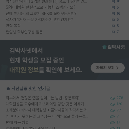
박사진학하기에 2억은 괜찮은 (?) 정도의 경제력인가요
16
SPK 대학원 현실적으로 가능한 스펙인가요?
5
근데 여기는 왜 그렇게 SPK를 물어보는거임?
16
석사가 1저자 논문 가져가는게 흔한건가요?
5
면접 복장
5
편입생 학부연구생 질문
7
🔥 시선집중 핫한 인기글
외부에서 괜찮은 랩을 알아보는 방법 (장문주의)
278
대학원생들 교수에게 가스라이팅 당한 것은 이해가 갑니다. 안타깝네요.
120
소재분야 석박사 대학원생 + 물박사들이 착각하는 거
77
왜 후배가 못하는걸 교수님은 내 책임으로 돌리는걸까요?
7
편애 하는 방법
17
랩홈피에 다들 본인 사진 올리냐
13