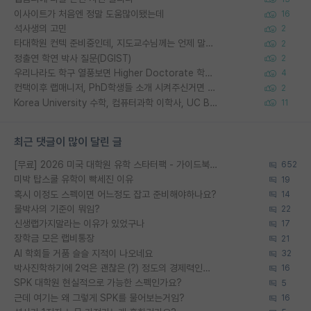
이사이트가 처음엔 정말 도움많이됐는데
16
석사생의 고민
2
타대학원 컨텍 준비중인데, 지도교수님께는 언제 말씀드려야 할까요?
2
정출연 학연 박사 질문(DGIST)
2
우리나라도 학구 열풍보면 Higher Doctorate 학위가 필요하다고 봅니다.
4
컨택이후 랩매니저, PhD학생들 소개 시켜주신거면 거의 컨펌에 가깝나요?
2
Korea University 수학, 컴퓨터과학 이학사, UC Berkeley 산업공학 대학원 공학박사가 되는 것은 쉽지 않겠죠?
11
최근 댓글이 많이 달린 글
[무료] 2026 미국 대학원 유학 스타터팩 - 가이드북 & 합격자 컨택메일 템플릿
652
미박 탑스쿨 유학이 빡세진 이유
19
혹시 이정도 스펙이면 어느정도 잡고 준비해야하나요?
14
물박사의 기준이 뭐임?
22
신생랩가지말라는 이유가 있었구나
17
장학금 모은 랩비통장
21
AI 학회들 거품 슬슬 지적이 나오네요
32
박사진학하기에 2억은 괜찮은 (?) 정도의 경제력인가요
16
SPK 대학원 현실적으로 가능한 스펙인가요?
5
근데 여기는 왜 그렇게 SPK를 물어보는거임?
16