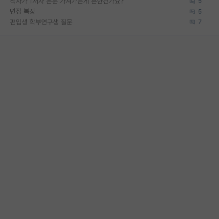
석사가 1저자 논문 가져가는게 흔한건가요?
5
면접 복장
5
편입생 학부연구생 질문
7