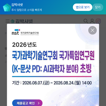
김박사넷
앱으로 보기
닫기
푸시 알림으로 소식을 빠르게
커뮤니티 홈
자유 게시판(아무개랩)
대학원생 모집
박사 진학이 고민되네요
국내대학원 정보
속편한 플라톤
연구실&오픈랩
2022.07.26
4
3035
커뮤니티
커뮤니티 홈
전체글보기
베스트 게시판
IF 명예의전당