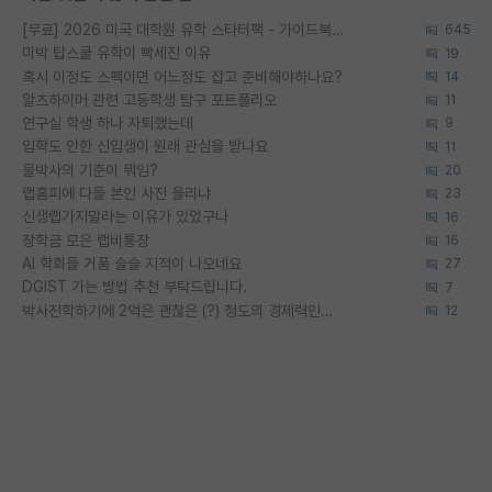
[무료] 2026 미국 대학원 유학 스타터팩 - 가이드북 & 합격자 컨택메일 템플릿
645
미박 탑스쿨 유학이 빡세진 이유
19
혹시 이정도 스펙이면 어느정도 잡고 준비해야하나요?
14
알츠하이머 관련 고등학생 탐구 포트폴리오
11
연구실 학생 하나 자퇴했는데
9
입학도 안한 신입생이 원래 관심을 받나요
11
물박사의 기준이 뭐임?
20
랩홈피에 다들 본인 사진 올리냐
23
신생랩가지말라는 이유가 있었구나
16
장학금 모은 랩비통장
16
AI 학회들 거품 슬슬 지적이 나오네요
27
DGIST 가는 방법 추천 부탁드립니다.
7
박사진학하기에 2억은 괜찮은 (?) 정도의 경제력인가요
12