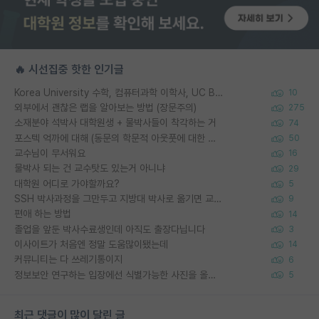
🔥 시선집중 핫한 인기글
Korea University 수학, 컴퓨터과학 이학사, UC Berkeley 산업공학 대학원 공학박사가 되는 것은 쉽지 않겠죠?
10
외부에서 괜찮은 랩을 알아보는 방법 (장문주의)
275
소재분야 석박사 대학원생 + 물박사들이 착각하는 거
74
포스텍 억까에 대해 (동문의 학문적 아웃풋에 대한 반박)
50
교수님이 무서워요
16
물박사 되는 건 교수탓도 있는거 아니냐
29
대학원 어디로 가야할까요?
5
SSH 박사과정을 그만두고 지방대 박사로 옮기면 교수의 꿈은 끝일까요?
9
편애 하는 방법
14
졸업을 앞둔 박사수료생인데 아직도 출장다닙니다
3
이사이트가 처음엔 정말 도움많이됐는데
14
커뮤니티는 다 쓰레기통이지
6
정보보안 연구하는 입장에선 식별가능한 사진을 올리는건 비추이긴함
5
최근 댓글이 많이 달린 글