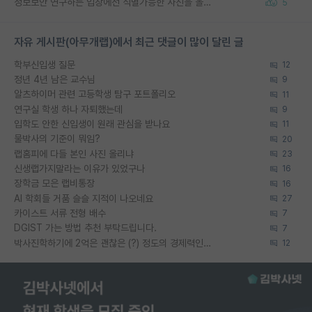
정보보안 연구하는 입장에선 식별가능한 사진을 올리는건 비추이긴함
5
자유 게시판(아무개랩)에서 최근 댓글이 많이 달린 글
학부신입생 질문
12
정년 4년 남은 교수님
9
알츠하이머 관련 고등학생 탐구 포트폴리오
11
연구실 학생 하나 자퇴했는데
9
입학도 안한 신입생이 원래 관심을 받나요
11
물박사의 기준이 뭐임?
20
랩홈피에 다들 본인 사진 올리냐
23
신생랩가지말라는 이유가 있었구나
16
장학금 모은 랩비통장
16
AI 학회들 거품 슬슬 지적이 나오네요
27
카이스트 서류 전형 배수
7
DGIST 가는 방법 추천 부탁드립니다.
7
박사진학하기에 2억은 괜찮은 (?) 정도의 경제력인가요
12