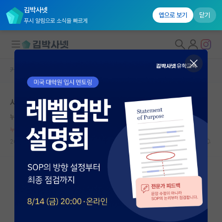
김박사넷
앱으로 보기
닫기
푸시 알림으로 소식을 빠르게
커뮤니티 홈
자유 게시판(아무개랩)
대학원생 모집
서울대가 카이스트보다 선호도가 낮음
국내대학원 정보
뉘우치는 코페르니쿠스
*
연구실&오픈랩
누적 신고가 50개 이상인 사용자입니다.
커뮤니티
2023.12.09
21
10622
커뮤니티 홈
전체글보기
베스트 게시판
IF 명예의전당