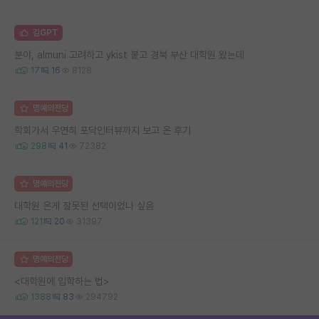
김GPT
분야, almuni 고려하고 ykist 붙고 경북 부산 대학원 왔는데
17
16
8128
명예의전당
학회가서 우연히 포닥인터뷰까지 보고 온 후기
298
41
72382
명예의전당
대학원 온게 잘못된 선택이었나 싶음
121
20
31397
명예의전당
<대학원에 입학하는 법>
1388
83
294792