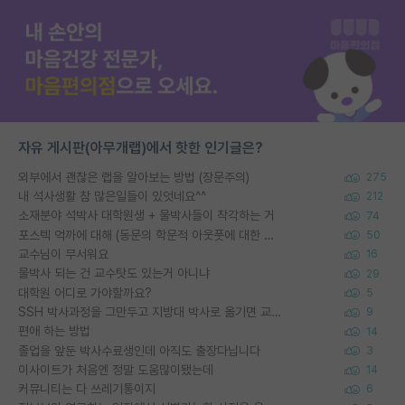
자유 게시판(아무개랩)에서 핫한 인기글은?
외부에서 괜찮은 랩을 알아보는 방법 (장문주의)
275
내 석사생활 참 많은일들이 있엇네요^^
212
소재분야 석박사 대학원생 + 물박사들이 착각하는 거
74
포스텍 억까에 대해 (동문의 학문적 아웃풋에 대한 반박)
50
교수님이 무서워요
16
물박사 되는 건 교수탓도 있는거 아니냐
29
대학원 어디로 가야할까요?
5
SSH 박사과정을 그만두고 지방대 박사로 옮기면 교수의 꿈은 끝일까요?
9
편애 하는 방법
14
졸업을 앞둔 박사수료생인데 아직도 출장다닙니다
3
이사이트가 처음엔 정말 도움많이됐는데
14
커뮤니티는 다 쓰레기통이지
6