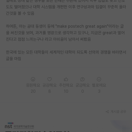
일례로 성대 같은 경우를 보면 한때는 수원에 있어서 학부 입결도 낮고 선호
도도 떨어졌으나 대학 시스템을 개편한 이후 연구성과와 입결이 꾸준히 올라
PI 전용 게시판
간것을 볼 수 있음
인문사회 계열 게시판
하여튼, 아는 공대 동생이 등에 "make postech great again"이라는 글
특수/전문대학원 게시판
을 써진것을 보며, 과거를 영광으로 생각하고 있구나, 지금은 great과 멀어
진다고 점점 느끼는구나 라고 아쉬움이 남아서 써봤음
반도체/AI 게시판
한국에 있는 모든 대학들이 세계적인 대학이 되도록 선의의 경쟁을 바라면서
장학금/장학생 게시판
글을 마침
학술 정보 게시판
홍보 게시판
응원해요
공감해요
추천해요
궁금해요
별로에요
20
8
10
0
3
커리어
유학교육
게시글 공유
이벤트
반도체 아카데미