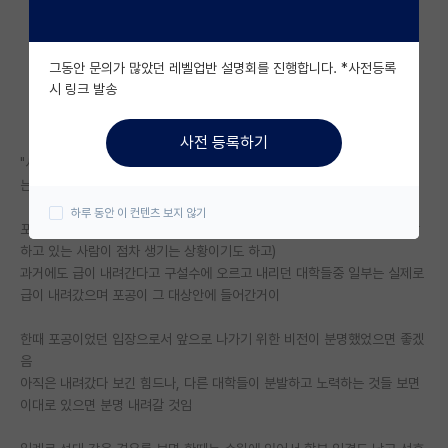
자유 게시판(아무개랩)
그동안 문의가 많았던 레벨업반 설명회를 진행합니다. *사전등록
미국 유학 게시판
시 링크 발송
미국 대학원 합격 후기 게시판
사전 등록하기
대학원생 모집 게시판
"서울대가 카이스트보다 선호도가 낮음"이라고 했을때 사람들이 공감을 하
는 사람들은 많이 없을꺼임 (그 반대도 그럴것이고)
대학원 합격 후기 게시판
하루 동안 이 컨텐츠 보지 않기
포공이 자꾸 공격을 당하는것은 급이 내려가기 일부 직전이라는 말임 (공감
연구실(PI) 홍보 게시판
하고 있는 사람이 점차 생기는 상황이기도 하고)
과거에도 급이 내려간다고 구설수에 오르고 내리던 대학들중 일부는 실제로
석박사 채용 정보 게시판
급이 내려갔으며 포공이 그 대상안에 들어간거이
임용 정보 게시판
한때 포공이었던 입장으로서 앞으로 나가기 위한 비전이 분명했었으면 좋겠
학부 인턴 게시판
음
아직은 내려갔다 보긴 힘드나, 다른 대학들이 분발하고 노력하는 것들 보면
취업 게시판
이대로 있으면 분명 내려갈 것임
임용 후기 게시판