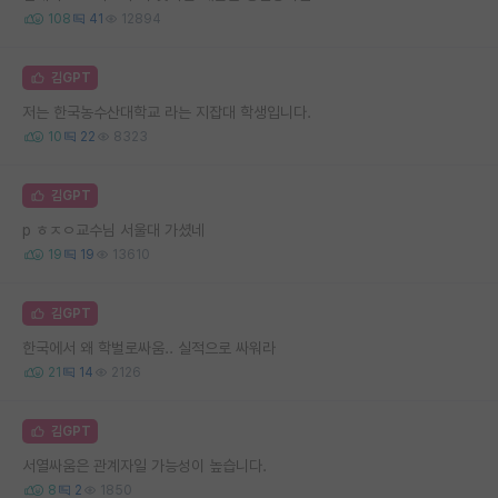
108
41
12894
김GPT
저는 한국농수산대학교 라는 지잡대 학생입니다.
10
22
8323
김GPT
p ㅎㅈㅇ교수님 서울대 가셨네
19
19
13610
김GPT
한국에서 왜 학벌로싸움.. 실적으로 싸워라
21
14
2126
김GPT
서열싸움은 관계자일 가능성이 높습니다.
8
2
1850