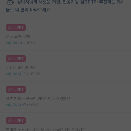
김박사넷의 새로운 거인, 인공지능 김GPT가 추천하는 게시
물로 더 멀리 바라보세요.
김GPT
문득 느끼는건데
3
3
1660
김GPT
지방대 출신의 경험
36
13
17178
김GPT
학부 차별은 한국인 경향성이라 생각해요
70
27
6193
김GPT
연대가 포스텍보다 더 낫다는 애들은 정신병자임?