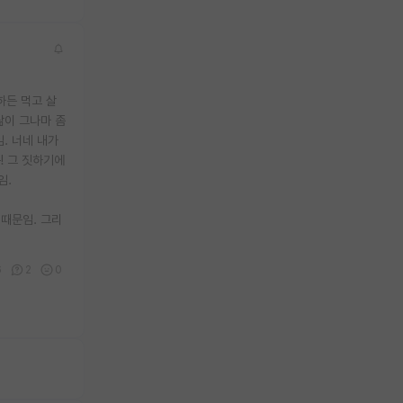
하든 먹고 살
삶이 그나마 좀
. 너네 내가
! 그 짓하기에
임.
때문임. 그리
6
2
0