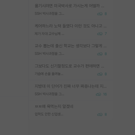
옮기시려면 미국박사로 가시는게 어떨까 싶네요. 교수가 꿈이면 미국박사 하고 미국교수 까지 같이 노리시는게 기회가 많지 않을까요?
SSH 박사과정을 그만두고 지방대 박사로 옮기면 교수의 꿈은 끝일까요?
8
케어하느라 노력 들였다 이런 것도 아니고 뭔 기술을 들고 튀어요... 학부생한테 알려준 걸 '기술 들고 튄다' 정도로 표현할 정도의 집단이면 얼마나 그 연구의 깊이가 얕은건가요?
제가 자대 교수님께 무례하게 행동한 걸까요?
7
교수 뽑는데 출신 학교는 생각보다 그렇게 안 봄. 앞으로는 더 안 보게 될거임. 박사는 어디서 진행해도 됨. 단, 제대로 쌓고 좋은 실적 만들 수 있다면. 그런데 지방대는 그럴 가능성이 지극히 낮음. 나만 열심히 잘 하면 된다? 인간은 주변 환경에 지배되는 나약한 존재임. 주변의 지방대 대학원생과 섞이고 지방 특유의 여유로움 또는 나쁘게 얘기해서 나태함에 젖어 살다보면 교수의 꿈 자체를 잊어버리게 될 가능성도 있음. 주변 환경이 70~80%임.
SSH 박사과정을 그만두고 지방대 박사로 옮기면 교수의 꿈은 끝일까요?
8
그보다도 신기할정도로 교수가 편애하면 그사람만 논문이 되더라구요 내용이 다른 사람보다 허접해도요
가슴에 손을 올려놓고 싫어하는 사람 불공정하게 리뷰
8
지방대 이 단어가 진짜 너무 짜증나는데 지방대면 다 그냥 쓰레기인가요? 무슨 말 같지도 않은 댓글들이 있는건지??? 지방에도 충분히 좋은 대학 많고 충분히 잘하는 교수님들 많습니다 포항공대 4개 IST 대표 지거국들 여기 모두 다 지방에 있고 여기 출신들 중에 교수하는 분들 적지 않습니다 지거국 출신이 무슨 교수를 하냐?라고 생각할 사람들 많은데 상위 대표 지거국에 아웃라이어들 많습니다 결국 개인의 연구역량과 실적이 중요합니다 이 역량을 펼치는데 있어서 지도교수와의 합도 중요합니다. 그리고 경력이 필요하면 해외포닥까지 다녀오세요
SSH 박사과정을 그만두고 지방대 박사로 옮기면 교수의 꿈은 끝일까요?
16
ㅉㅉ왜 욕먹는지 알겠네
입학도 안한 신입생이 원래 관심을 받나요
8