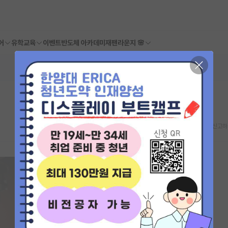
어
유학교육
이벤트
반도체 아카데미
재팬라운지 🌸
스크랩
신고하