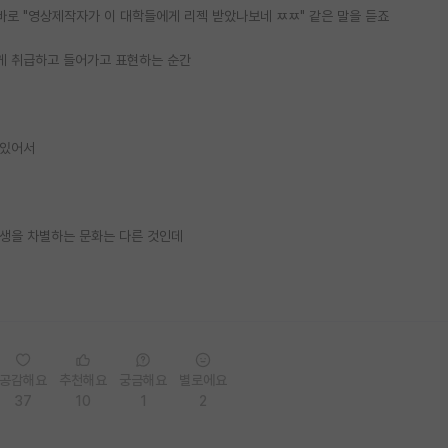
바로 "영상제작자가 이 대학들에게 리젝 받았나보네 ㅉㅉ" 같은 말을 듣죠
렇게 취급하고 들어가고 표현하는 순간
 있어서
대생을 차별하는 문화는 다른 것인데
공감해요
추천해요
궁금해요
별로에요
37
10
1
2