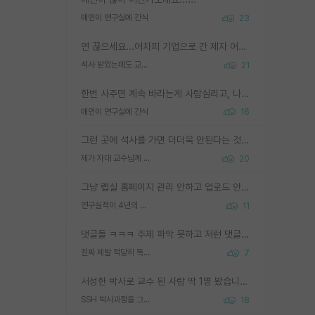
애인이 연구실에 간식
23
연 끊으세요...어차피 기업으로 간 제자 어떻게 못합니다. 기업에서는 교수들 사기꾼으로 보는 시선도 강하고, 앞에서나 교수님하고 떠받들어주지 많이 무시합니다. 영향력도 0에 수렴합니다. 그리고 생각해보십시오. 석사로 기업간 제자가 무슨 힘이 있다고 과제를 달라고 합니까? 말만 교수지 무능력자라고 생각합니다. 세금이 아깝습니다.
석사 받았는데도 교수랑 연락한다.
21
한번 사주면 계속 바라는게 사람심리고, 나중에 안사주면 말이 나옵니다. 그리고 작성자분 커플이 한번 그런 행동을 하면, 선례로 남아 이상하게도 문화로 자리잡을수도 있습니다. 애꿎은 다른 학생들은 생각도 안했는데, 간식을 사가야하는 피해를 볼 수 있습니다. 다 경험에서 우러나온 댓글입니다... 제발 이상한 선례를 만들지 마세요.
애인이 연구실에 간식
16
그런 곳에 석사를 가면 더더욱 안된다는 것을 깨달으시면 된겁니다!
제가 자대 교수님께 무례하게 행동한 걸까요?
20
그냥 랩실 홈페이지 관리 안하고 업로드 안한거 아님?
연구실적이 4년의 공백이 있는거 어떻게 생각하냐
11
댓글들 ㅋㅋㅋ 주제 파악 못하고 저런 댓글들을 쓰네. 조직에 인간이 얼마나 중요한데 걱정될 수도 있지 ㅋㅋ 본인들은 퍽이나 잘하나봐 ? 현실은 남들한테 욕 안 먹는 1인분만 하는 것도 힘들텐데 ?
진짜 제발 적당히 똑똑한 박사과정이라도 위에 있었으면..
7
서성한 박사로 교수 된 사람 딱 1명 봤습니다. 근데 지방대 박사로 교수된 거는 기적이 일어나야되요. 서성한 학부부터여도 빡센게 교수임용일텐데 지방대박사로 무슨 교수가 되나요...... 중소기업/중견기업 팀장급/연구소장급이나 될거 같네요.
SSH 박사과정을 그만두고 지방대 박사로 옮기면 교수의 꿈은 끝일까요?
18