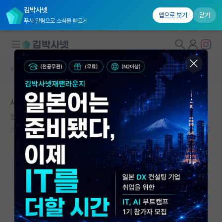
김박사넷
앱으로 보기
닫기
푸시 알림으로 소식을 빠르게
커뮤니티 홈
자유 게시판(아무개랩)
대학원생 모집
서열싸움은 관계자일 가능성이 높습니다.
국내대학원 정보
점잖은 밀턴 프리드먼
연구실&오픈랩
2023.06.17
2
1845
커뮤니티
커뮤니티 홈
전체글보기
베스트 게시판
IF 명예의전당