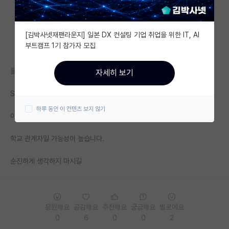
자유 게시판(아무개랩)
[김박사넷재팬라운지] 일본 DX 컨설팅 기업 취업을 위한 IT, AI
미국 유학 게시판
부트캠프 1기 참가자 모집
미국 대학원 합격 후기 게시판
물론 할일 없는 대학원생일 수도 있지만,
자세히 보기
대학원생 모집 게시판
SPK, YK, IST 대학원생들이 그렇게 한가하지 않죠.
대학원 합격 후기 게시판
하루 동안 이 컨텐츠 보지 않기
이 학교들은 서열에 관계없이 대기업 이상 쉽게 취업하고요.
연구실(PI) 홍보 게시판
학교 관계자일 가능성이 높습니다.
석박사 채용 정보 게시판
순진하게 생각하지 마시길
임용 정보 게시판
학부 인턴 게시판
취업 게시판
응원해요
공감해요
추천해요
궁금해요
별로에요
0
6
0
0
2
임용 후기 게시판