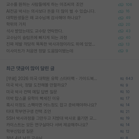
교수를 원하는 사람들에게 하는 아조씨의 조언
106
AI전공 박사는 의사보다 돈을 더 많이 벌 수 있습니다.
16
대학원생들은 왜 교수님께 감사해야 하나요?
49
학위의 가치
20
석사 받았는데도 교수랑 연락한다.
43
교수님이 슬럼프에 빠지게 되는 과정
40
진짜 제발 적당히 똑똑한 박사과정이라도 위에 있었으면..
13
이사이트가 처음엔 정말 도움많이됐는데
9
최근 댓글이 많이 달린 글
[무료] 2026 미국 대학원 유학 스타터팩 - 가이드북 & 합격자 컨택메일 템플릿
643
미국 박사, 정말 도전해볼 만할까요?
9
미국 박사 컨택 메일 답변 질문
10
미박 탑스쿨 유학이 빡세진 이유
17
혹시 이정도 스펙이면 어느정도 잡고 준비해야하나요?
14
타대 학부연구생 컨택 조언
21
SSH 박사과정을 그만두고 지방대 박사로 옮기면 교수의 꿈은 끝일까요?
19
카이스트는 모든 연구실마다 서버 제공해주나요?
14
학부신입생 질문
12
정년 4년 남은 교수님
8