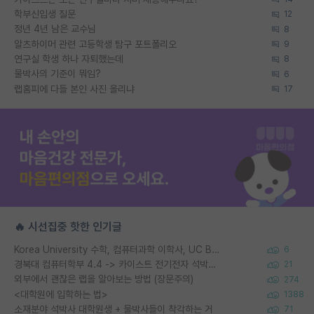
학부신입생 질문
12
정년 4년 남은 교수님
8
알츠하이머 관련 고등학생 탐구 포트폴리오
9
연구실 학생 하나 자퇴했는데
8
물박사의 기준이 뭐임?
6
랩홈피에 다들 본인 사진 올리냐
17
🔥 시선집중 핫한 인기글
Korea University 수학, 컴퓨터과학 이학사, UC Berkeley 산업공학 대학원 공학박사가 되는 것은 쉽지 않겠죠?
6
경북대 컴퓨터학부 4.4 -> 카이스트 전기전자 석박사통합과정 합격
21
외부에서 괜찮은 랩을 알아보는 방법 (장문주의)
274
<대학원에 입학하는 법>
1388
소재분야 석박사 대학원생 + 물박사들이 착각하는 거
71