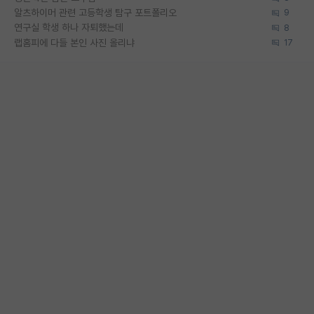
알츠하이머 관련 고등학생 탐구 포트폴리오
9
연구실 학생 하나 자퇴했는데
8
랩홈피에 다들 본인 사진 올리냐
17