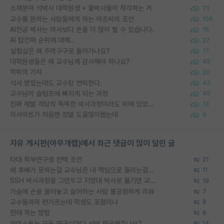
소재분야 석박사 대학원생 + 물박사들이 착각하는 거
71
교수를 원하는 사람들에게 하는 아조씨의 조언
106
AI전공 박사는 의사보다 돈을 더 많이 벌 수 있습니다.
16
AI 탑컨퍼 순위에 대해..
27
실험실은 왜 주먹구구로 돌아가나요?
17
대학원생들은 왜 교수님께 감사해야 하나요?
49
학위의 가치
20
석사 받았는데도 교수랑 연락한다.
43
교수님이 슬럼프에 빠지게 되는 과정
40
진짜 제발 적당히 똑똑한 박사과정이라도 위에 있었으면..
13
이사이트가 처음엔 정말 도움많이됐는데
9
자유 게시판(아무개랩)에서 최근 댓글이 많이 달린 글
타대 학부연구생 컨택 조언
21
왜 후배가 못하는걸 교수님은 내 책임으로 돌리는걸까요?
11
SSH 박사과정을 그만두고 지방대 박사로 옮기면 교수의 꿈은 끝일까요?
19
가슴에 손을 올려놓고 싫어하는 사람 불공정하게 리뷰
7
교수들끼리 편가르는데 학생도 포함이냐
6
편애 하는 방법
6
카이스트는 모든 연구실마다 서버 제공해주나요?
14