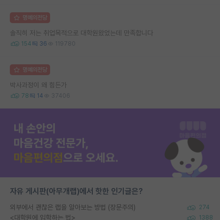
명예의전당
솔직히 저는 취업목적으로 대학원왔었는데 만족합니다
154
36
119780
명예의전당
박사과정이 왜 힘든가
78
14
37406
자유 게시판(아무개랩)에서 핫한 인기글은?
외부에서 괜찮은 랩을 알아보는 방법 (장문주의)
274
<대학원에 입학하는 법>
1388