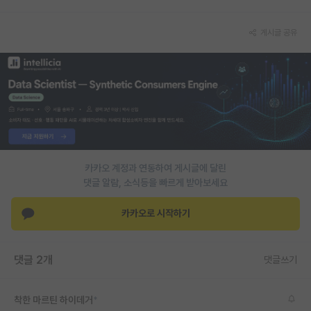
PI 전용 게시판
게시글 공유
인문사회 계열 게시판
특수/전문대학원 게시판
반도체/AI 게시판
장학금/장학생 게시판
학술 정보 게시판
카카오 계정과 연동하여 게시글에 달린
댓글 알람, 소식등을 빠르게 받아보세요
홍보 게시판
카카오로 시작하기
커리어
유학교육
댓글 2개
댓글쓰기
이벤트
반도체 아카데미
착한 마르틴 하이데거
*