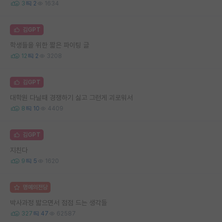
3
2
1634
김GPT
학생들을 위한 짧은 파이팅 글
12
2
3208
김GPT
대학원 다닐때 경쟁하기 싫고 그런게 괴로워서
8
10
4409
김GPT
지친다
9
5
1620
명예의전당
박사과정 밟으면서 점점 드는 생각들
327
47
62587