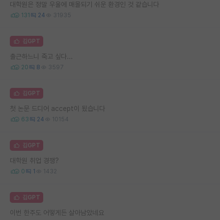
대학원은 정말 우울에 매몰되기 쉬운 환경인 것 같습니다
131
24
31935
김GPT
출근하느니 죽고 싶다...
20
8
3597
김GPT
첫 논문 드디어 accept이 됬습니다
63
24
10154
김GPT
대학원 취업 경쟁?
0
1
1432
김GPT
이번 한주도 어떻게든 살아남았네요