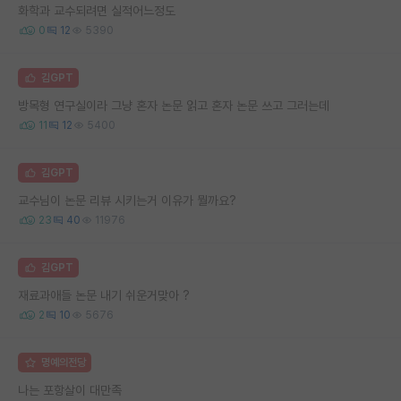
화학과 교수되려면 실적어느정도
0
12
5390
김GPT
방목형 연구실이라 그냥 혼자 논문 읽고 혼자 논문 쓰고 그러는데
11
12
5400
김GPT
교수님이 논문 리뷰 시키는거 이유가 뭘까요?
23
40
11976
김GPT
재료과애들 논문 내기 쉬운거맞아 ?
2
10
5676
명예의전당
나는 포항살이 대만족