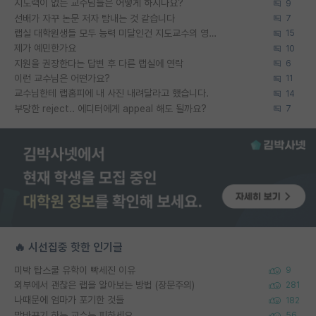
지도력이 없는 교수님들은 어떻게 하시나요?
9
선배가 자꾸 논문 저자 탐내는 것 같습니다
7
랩실 대학원생들 모두 능력 미달인건 지도교수의 영향 아닌가?
15
제가 예민한가요
10
지원을 권장한다는 답변 후 다른 랩실에 연락
6
이런 교수님은 어떤가요?
11
교수님한테 랩홈피에 내 사진 내려달라고 했습니다.
14
부당한 reject.. 에디터에게 appeal 해도 될까요?
7
🔥 시선집중 핫한 인기글
미박 탑스쿨 유학이 빡세진 이유
9
외부에서 괜찮은 랩을 알아보는 방법 (장문주의)
281
나때문에 엄마가 포기한 것들
182
말바꾸기 하는 교수는 피하세요
56