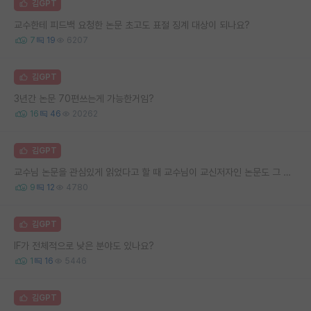
김GPT
교수한테 피드백 요청한 논문 초고도 표절 징계 대상이 되나요?
7
19
6207
김GPT
3년간 논문 70편쓰는게 가능한거임?
16
46
20262
김GPT
교수님 논문을 관심있게 읽었다고 할 때 교수님이 교신저자인 논문도 그 대상에 들어가나요?
9
12
4780
김GPT
IF가 전체적으로 낮은 분야도 있나요?
1
16
5446
김GPT