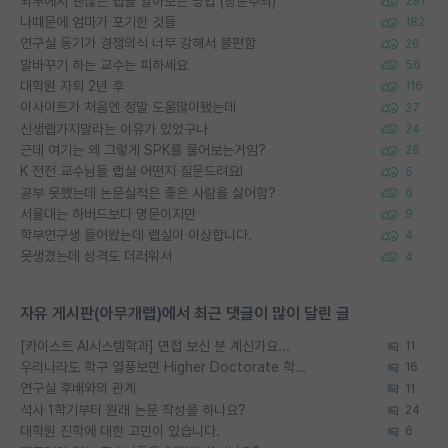
외부에서 괜찮은 랩을 알아보는 방법 (장문주의)
281
나때문에 엄마가 포기한 것들
182
연구실 동기가 경쟁의식 너무 강해서 불편함
26
말바꾸기 하는 교수는 피하세요
56
대학원 자퇴 2년 후
116
이사이트가 처음엔 정말 도움많이됐는데
27
신생랩가지말라는 이유가 있었구나
24
근데 여기는 왜 그렇게 SPK를 물어보는거임?
28
K 전전 교수님들 랩실 어떤지 질문드려요!
5
공부 못했는데 논문실적은 좋은 사람을 싫어함?
6
서울대는 하버드보다 명문이지만
9
학부연구생 들어왔는데 랩실이 이상합니다.
4
못생겼는데 성격도 더러워서
4
자유 게시판(아무개랩)에서 최근 댓글이 많이 달린 글
[카이스트 AI시스템학과] 면접 보신 분 계신가요...
11
우리나라도 학구 열풍보면 Higher Doctorate 학위가 필요하다고 봅니다.
16
연구실 후배와의 관계
11
석사 1학기부터 원래 논문 작성을 하나요?
24
대학원 진학에 대한 고민이 있습니다.
6