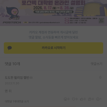
PI 전용 게시판
인문사회 계열 게시판
특수/전문대학원 게시판
카카오 계정과 연동하여 게시글에 달린
반도체/AI 게시판
댓글 알람, 소식등을 빠르게 받아보세요
장학금/장학생 게시판
카카오로 시작하기
학술 정보 게시판
댓글 10개
댓글쓰기
홍보 게시판
커리어
도도한 윌리엄 켈빈
2023.11.30
유학교육
맨 뒤
이벤트
0
0
0
0
1
대댓글 1개
대댓글 쓰기
반도체 아카데미