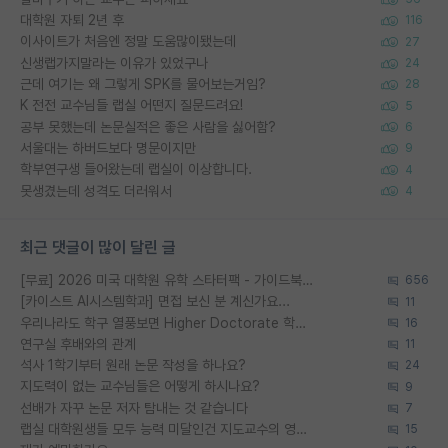
대학원 자퇴 2년 후
116
이사이트가 처음엔 정말 도움많이됐는데
27
신생랩가지말라는 이유가 있었구나
24
근데 여기는 왜 그렇게 SPK를 물어보는거임?
28
K 전전 교수님들 랩실 어떤지 질문드려요!
5
공부 못했는데 논문실적은 좋은 사람을 싫어함?
6
서울대는 하버드보다 명문이지만
9
학부연구생 들어왔는데 랩실이 이상합니다.
4
못생겼는데 성격도 더러워서
4
최근 댓글이 많이 달린 글
[무료] 2026 미국 대학원 유학 스타터팩 - 가이드북 & 합격자 컨택메일 템플릿
656
[카이스트 AI시스템학과] 면접 보신 분 계신가요...
11
우리나라도 학구 열풍보면 Higher Doctorate 학위가 필요하다고 봅니다.
16
연구실 후배와의 관계
11
석사 1학기부터 원래 논문 작성을 하나요?
24
지도력이 없는 교수님들은 어떻게 하시나요?
9
선배가 자꾸 논문 저자 탐내는 것 같습니다
7
랩실 대학원생들 모두 능력 미달인건 지도교수의 영향 아닌가?
15