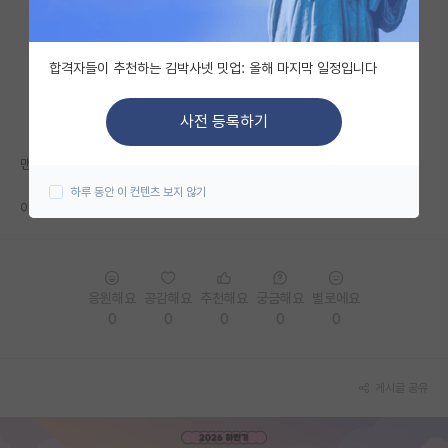
자유 게시판(아무개랩)
합격자들이 추천하는 김박사넷 밋업: 올해 마지막 일정입니다
미국 유학 게시판
미국 대학원 합격 후기 게시판
사전 등록하기
대학원생 모집 게시판
맨뒤에 들어가는 교수님의 기여도가 더 높은가요?
하루 동안 이 컨텐츠 보지 않기
대학원 합격 후기 게시판
아니면 맨뒤 바로앞에 들어가는 교수님의 기여도가 더 높은가요?
연구실(PI) 홍보 게시판
석박사 채용 정보 게시판
응원해요
공감해요
추천해요
궁금해요
별로에요
임용 정보 게시판
0
0
0
0
0
학부 인턴 게시판
게시글 공유
취업 게시판
임용 후기 게시판