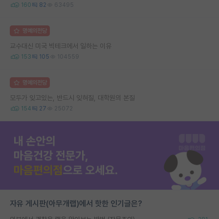
160
82
63495
명예의전당
교수대신 미국 빅테크에서 일하는 이유
153
105
104559
명예의전당
모두가 잊고있는, 반드시 잊혀질, 대학원의 본질
154
27
25072
자유 게시판(아무개랩)에서 핫한 인기글은?