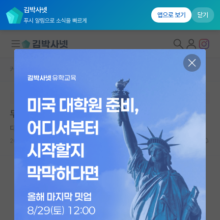
김박사넷
앱으로 보기
닫기
푸시 알림으로 소식을 빠르게
커뮤니티 홈
자유 게시판(아무개랩)
대학원생 모집
본문이 수정되지 않는 박제글입니다.
국내대학원 정보
두명의 교수님한테 코웤을 받아 논문을 낼 때
연구실&오픈랩
다정한 임마누엘 칸트
커뮤니티
2023.11.30
10
2933
커뮤니티 홈
전체글보기
베스트 게시판
IF 명예의전당