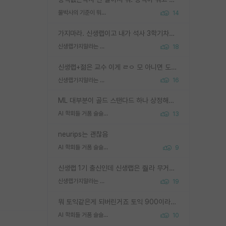
물박사의 기준이 뭐임?
14
가지마라. 신생랩이고 내가 석사 3학기차인데 최고참인데 나도 아무것도 모르는데 교수가 후배들 왜 논문 교육 안시키냐. 논문 왜 안 써오냐 닦달한다
신생랩가지말라는 이유가 있었구나
18
신생랩+젊은 교수 이게 ㄹㅇ 모 아니면 도인듯.
신생랩가지말라는 이유가 있었구나
16
ML 대부분이 골드 스탠다드 하나 상정해놓고 (벤치마크 데이터셋이 여러 개면 여러 개 상정) 그거 얼마나 잘 맞추나 싸움임 가끔 번뜩이는 설계 철학을 보여주는 논문들도 있지만 대부분 그거 성적 얼마나 더 올리느라에 혈안이 되어 있는 측면이 잇음
AI 학회들 거품 슬슬 지적이 나오네요
13
neurips는 괜찮음
AI 학회들 거품 슬슬 지적이 나오네요
9
신생랩 1기 출신인데 신생랩은 줠라 무거운 바벨 같은거임. 들면 대박인데 못들면 깔려 죽음. 아무도 알려주지 않는 환경에서 자생해야하지만, 일단 살아남았다면 그 어떤 사람보다 악착같고 생존력 높은 사람으로 거듭날 수 있음
신생랩가지말라는 이유가 있었구나
19
뭐 토익같은게 되버린거죠 토익 900이라고 영어잘하는건 아닙니다만 잘하는사람은 다 900을 넘는 그런
AI 학회들 거품 슬슬 지적이 나오네요
10