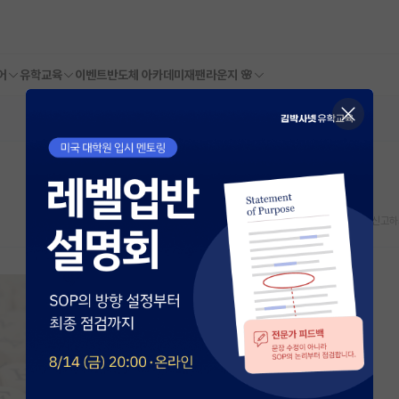
어
유학교육
이벤트
반도체 아카데미
재팬라운지 🌸
스크랩
신고하