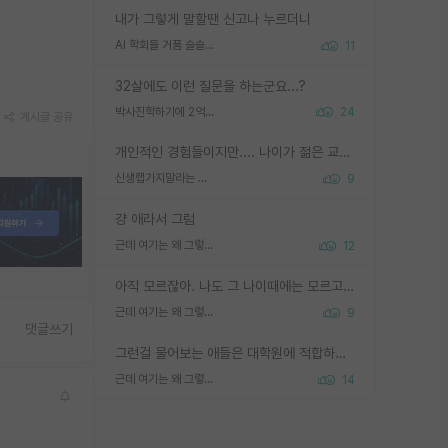
내가 그렇게 말할땐 신고나 누르더니
AI 학회들 거품 슬슬 지적이 나오네요
11
32살에도 이런 질문을 하는군요...?
박사진학하기에 2억은 괜찮은 (?) 정도의 경제력인가요
24
게시글 공유
개인적인 경험들이지만.... 나이가 젊은 교수일수록 꼰대라는 가면을 쓴 채로 무례함을 행동하는 경우가 거의 90% 정도였음. 나이가 어린데 다른 또래들과 달리 명예, 권력, 재력까지 얻었으니 세상 다 가진 기분이겠지. 오히러 나이 든 교수들이 행동과 말을 더 조심하시더라.
신생랩가지말라는 이유가 있었구나
9
걍 애라서 그럼
근데 여기는 왜 그렇게 SPK를 물어보는거임?
12
아직 모르잖아. 나도 그 나이때에는 모르고 평가 받고 안심하고 싶었어.
근데 여기는 왜 그렇게 SPK를 물어보는거임?
9
댓글쓰기
그런걸 물어보는 애들은 대학원에 적합하지 않다
근데 여기는 왜 그렇게 SPK를 물어보는거임?
14