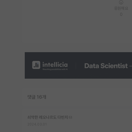
응원해요
0
댓글 16개
쇠약한 레오나르도 다빈치
2024.03.01