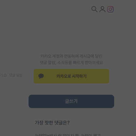
카카오 계정과 연동하여 게시글에 달린
댓글 알람, 소식등을 빠르게 받아보세요
기
댓글 알람
카카오로 시작하기
글쓰기
가장 핫한 댓글은?
능력없는박사 란 말이지 뭐. 능력이 뭐고 능력이 있다는게 뭔지는 사람마다 기준이 다르니까 얘기해봐야 서로 자기 기준만 얘기해서 논쟁이 끝이 안나고. 주위에서 능력있고 야심있는 신입생이 교수가 유의미한 피드백을 아예 안주면서 제대로된 과제에 참여해볼 기회도 제공하지 않고 잡일 뺑뺑이만 돌려서 맨날 단순작업만 하면서 밤새다가 눈빛이 점점 죽어가는걸 본 사람은 물박사는 교수탓이라고 하고, 교수는 이것저것 알려도 주고 기회도 주고 사수 동기 붙여주면서 어떻게든 끌고가려고 하는데 본인이 매일 뺀질거리면서 출근 하는둥마는둥 하다가 기껏 와서도 폰이나 쳐다보다가 실험 망치고 저녁약속있어서 먼저 가볼게요~ 하는걸 본 사람은 물박사는 본인탓이라고 함.