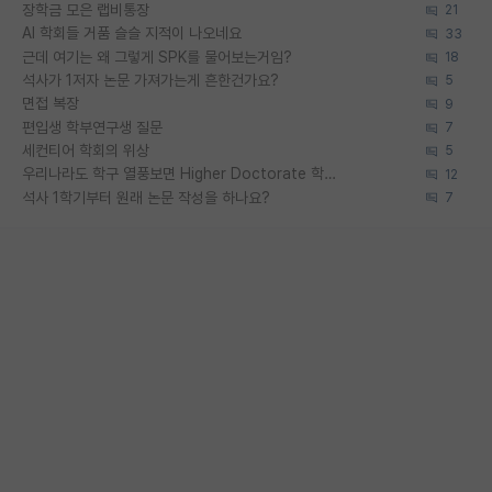
장학금 모은 랩비통장
21
AI 학회들 거품 슬슬 지적이 나오네요
33
근데 여기는 왜 그렇게 SPK를 물어보는거임?
18
석사가 1저자 논문 가져가는게 흔한건가요?
5
면접 복장
9
편입생 학부연구생 질문
7
세컨티어 학회의 위상
5
우리나라도 학구 열풍보면 Higher Doctorate 학위가 필요하다고 봅니다.
12
석사 1학기부터 원래 논문 작성을 하나요?
7