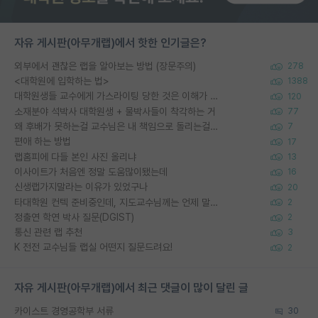
자유 게시판(아무개랩)에서 핫한 인기글은?
외부에서 괜찮은 랩을 알아보는 방법 (장문주의)
278
<대학원에 입학하는 법>
1388
대학원생들 교수에게 가스라이팅 당한 것은 이해가 갑니다. 안타깝네요.
120
소재분야 석박사 대학원생 + 물박사들이 착각하는 거
77
왜 후배가 못하는걸 교수님은 내 책임으로 돌리는걸까요?
7
편애 하는 방법
17
랩홈피에 다들 본인 사진 올리냐
13
이사이트가 처음엔 정말 도움많이됐는데
16
신생랩가지말라는 이유가 있었구나
20
타대학원 컨텍 준비중인데, 지도교수님께는 언제 말씀드려야 할까요?
2
정출연 학연 박사 질문(DGIST)
2
통신 관련 랩 추천
3
K 전전 교수님들 랩실 어떤지 질문드려요!
2
자유 게시판(아무개랩)에서 최근 댓글이 많이 달린 글
카이스트 경영공학부 서류
30