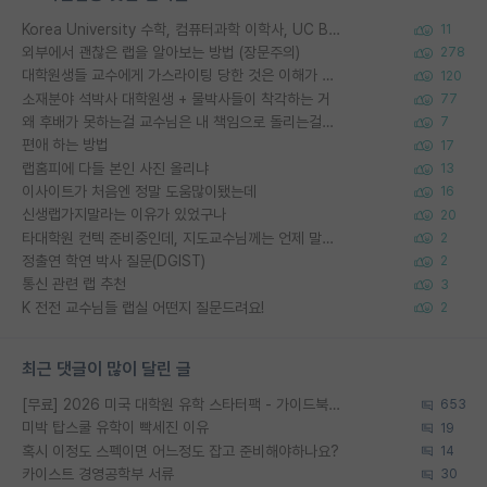
Korea University 수학, 컴퓨터과학 이학사, UC Berkeley 산업공학 대학원 공학박사가 되는 것은 쉽지 않겠죠?
11
외부에서 괜찮은 랩을 알아보는 방법 (장문주의)
278
대학원생들 교수에게 가스라이팅 당한 것은 이해가 갑니다. 안타깝네요.
120
소재분야 석박사 대학원생 + 물박사들이 착각하는 거
77
왜 후배가 못하는걸 교수님은 내 책임으로 돌리는걸까요?
7
편애 하는 방법
17
랩홈피에 다들 본인 사진 올리냐
13
이사이트가 처음엔 정말 도움많이됐는데
16
신생랩가지말라는 이유가 있었구나
20
타대학원 컨텍 준비중인데, 지도교수님께는 언제 말씀드려야 할까요?
2
정출연 학연 박사 질문(DGIST)
2
통신 관련 랩 추천
3
K 전전 교수님들 랩실 어떤지 질문드려요!
2
최근 댓글이 많이 달린 글
[무료] 2026 미국 대학원 유학 스타터팩 - 가이드북 & 합격자 컨택메일 템플릿
653
미박 탑스쿨 유학이 빡세진 이유
19
혹시 이정도 스펙이면 어느정도 잡고 준비해야하나요?
14
카이스트 경영공학부 서류
30