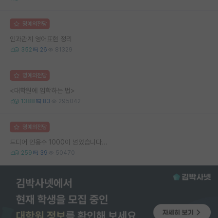
명예의전당
인과관계 영어표현 정리
352
26
81329
명예의전당
<대학원에 입학하는 법>
1388
83
295042
명예의전당
드디어 인용수 1000이 넘었습니다...
259
39
50470