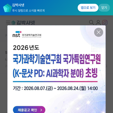
김박사넷
앱으로 보기
닫기
푸시 알림으로 소식을 빠르게
커뮤니티 홈
자유 게시판(아무개랩)
대학원생 모집
spk 자율주행 랩실 찾아보는 중인데
국내대학원 정보
나른한 프리모 레비
연구실&오픈랩
2023.11.22
0
1282
커뮤니티
커뮤니티 홈
전체글보기
베스트 게시판
IF 명예의전당