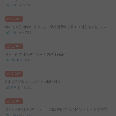
1
3
5756
김GPT
타대 진학을 염두에 둔 학부연구생에 활동에 관해서 조언을 얻고싶습니다.
1
4
4753
김GPT
자율주행 부서에 관심 있는 학생인데 공모전
2
0
2646
김GPT
S대 자율주행 ㅇㄱㅅ교수님 어떠신가요
0
2
8036
김GPT
학부연구생 랩실 선택 고민이 되네요 (비전랩 vs 딥러닝 기반 자율주행랩)
1
7
2075