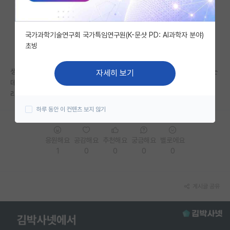
자유 게시판(아무개랩)
국가과학기술연구회 국가특임연구원(K-문샷 PD: AI과학자 분야)
미국 유학 게시판
초빙
미국 대학원 합격 후기 게시판
생각보다 실차 기반으로 연구하는 곳들이 별로 없네요.. SDV에도 관심있는
자세히 보기
대학원생 모집 게시판
데 혹시 관련 분야 선배님들 중 추천해주실 랩실 있을까요..? 학부 2학년이
라 질문이 미숙한 점 양해바랍니다. 감사합니다.
대학원 합격 후기 게시판
하루 동안 이 컨텐츠 보지 않기
연구실(PI) 홍보 게시판
응원해요
공감해요
추천해요
궁금해요
별로에요
석박사 채용 정보 게시판
1
0
0
0
0
임용 정보 게시판
학부 인턴 게시판
게시글 공유
취업 게시판
임용 후기 게시판