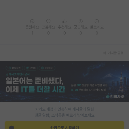
PI 전용 게시판
인문사회 계열 게시판
응원해요
공감해요
추천해요
궁금해요
별로에요
특수/전문대학원 게시판
1
0
0
0
0
반도체/AI 게시판
게시글 공유
장학금/장학생 게시판
학술 정보 게시판
홍보 게시판
커리어
유학교육
카카오 계정과 연동하여 게시글에 달린
이벤트
댓글 알람, 소식등을 빠르게 받아보세요
반도체 아카데미
카카오로 시작하기