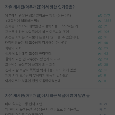
자유 게시판(아무개랩)에서 핫한 인기글은?
외부에서 괜찮은 랩을 알아보는 방법 (장문주의)
273
<대학원에 입학하는 법>
1388
소재분야 석박사 대학원생 + 물박사들이 착각하는 거
71
교수를 원하는 사람들에게 하는 아조씨의 조언
106
AI전공 박사는 의사보다 돈을 더 많이 벌 수 있습니다.
16
대학원생들은 왜 교수님께 감사해야 하나요?
49
학위의 가치
20
석사 받았는데도 교수랑 연락한다.
43
물박사 되는 건 교수탓도 있는거 아니냐
28
교수님이 슬럼프에 빠지게 되는 과정
38
진짜 제발 적당히 똑똑한 박사과정이라도 위에 있었으면..
13
제가 자대 교수님께 무례하게 행동한 걸까요?
8
이사이트가 처음엔 정말 도움많이됐는데
8
자유 게시판(아무개랩)에서 최근 댓글이 많이 달린 글
타대 학부연구생 컨택 조언
21
왜 후배가 못하는걸 교수님은 내 책임으로 돌리는걸까요?
11
대학원 어디로 가야할까요?
6