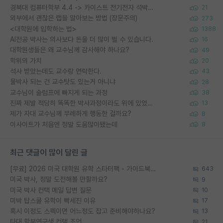
경북대 컴퓨터학부 4.4 -> 카이스트 전기전자 석박사통합과정 합격
21
외부에서 괜찮은 랩을 알아보는 방법 (장문주의)
273
<대학원에 입학하는 법>
1388
AI전공 박사는 의사보다 돈을 더 많이 벌 수 있습니다.
16
대학원생들은 왜 교수님께 감사해야 하나요?
49
학위의 가치
20
석사 받았는데도 교수랑 연락한다.
43
물박사 되는 건 교수탓도 있는거 아니냐
28
교수님이 슬럼프에 빠지게 되는 과정
38
진짜 제발 적당히 똑똑한 박사과정이라도 위에 있었으면..
13
제가 자대 교수님께 무례하게 행동한 걸까요?
8
이사이트가 처음엔 정말 도움많이됐는데
8
최근 댓글이 많이 달린 글
[무료] 2026 미국 대학원 유학 스타터팩 - 가이드북 & 합격자 컨택메일 템플릿
643
미국 박사, 정말 도전해볼 만할까요?
9
미국 박사 컨택 메일 답변 질문
10
미박 탑스쿨 유학이 빡세진 이유
17
혹시 이정도 스펙이면 어느정도 잡고 준비해야하나요?
13
타대 학부연구생 컨택 조언
21