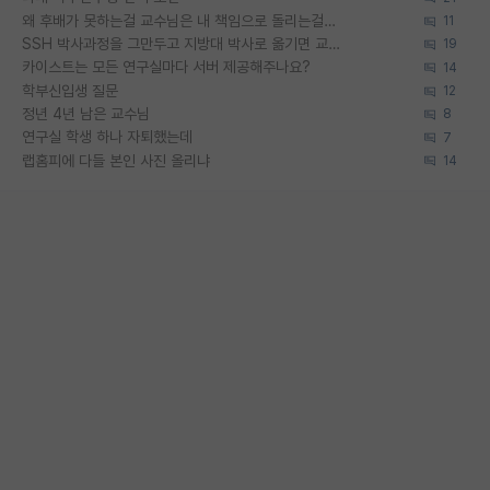
왜 후배가 못하는걸 교수님은 내 책임으로 돌리는걸까요?
11
SSH 박사과정을 그만두고 지방대 박사로 옮기면 교수의 꿈은 끝일까요?
19
카이스트는 모든 연구실마다 서버 제공해주나요?
14
학부신입생 질문
12
정년 4년 남은 교수님
8
연구실 학생 하나 자퇴했는데
7
랩홈피에 다들 본인 사진 올리냐
14