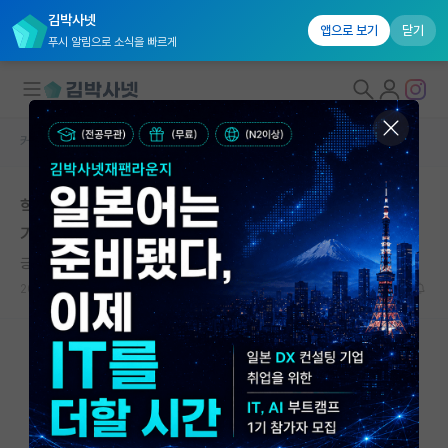
김박사넷
앱으로 보기
닫기
푸시 알림으로 소식을 빠르게
커뮤니티 홈
자유 게시판(아무개랩)
대학원생 모집
학부연구생 랩실 선택 고민이 되네요 (비전랩 vs 딥러닝
국내대학원 정보
기반 자율주행랩)
연구실&오픈랩
긍정적인 마이클 패러데이
커뮤니티
2023.08.18
7
2066
커뮤니티 홈
전체글보기
베스트 게시판
IF 명예의전당