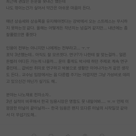
최근에 괜찮은 논문을 못내긴 했는데
나도 꺾이는건가 싶어서 약간은 아쉬운 마음이 든다.
PI 전용 게시판
매년 상승세와 상승폭을 유지해야겟다는 강박에서 오는 스트레스는 무시하
인문사회 계열 게시판
지 못하는것 같다. 올해는 어떻게든 작년치는 넘길거 같지만... 내년에는 좀
특수/전문대학원 게시판
잘풀렸으면 좋겟다
반도체/AI 게시판
인용이 전부는 아니지만 나에게는 전부라고... ㅜ.ㅜ
포닥 3년했는데.. 아직도 잘 모르겟다. 연구?가 나한테 잘 맞는걸까.. 얼른
장학금/장학생 게시판
돈벌러 어디든 가는게 나을까... 운이 좋게도 박사때 하던 주제로 계속 연구
중인데... 값비싼 취미로 연구하고 박봉으로 생활만 이어나가는거 같은 생각
학술 정보 게시판
도 든다.. 교수님 입장에서는 음 다른랩 주기는 아깝지만 그냥 가성비로 데리
고 있으신건 아닌가 싶기도 해..
홍보 게시판
커리어
분야는 나노재료 전자소자..
3년 실적이 비루해서 한국 임용시장은 명함도 못 내밀어봐.... ㅠ.ㅠ 언제 이
유학교육
깜깜한 터널이 끝이날까~~ 한국 임용은 왠지 또다른 터널의 시작일것 같아
서 더 무섭기도해..
이벤트
반도체 아카데미