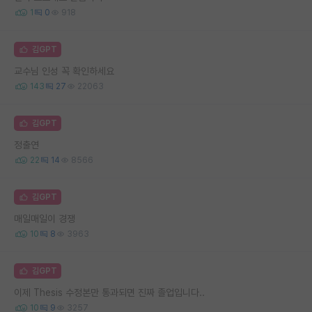
1
0
918
김GPT
교수님 인성 꼭 확인하세요
143
27
22063
김GPT
정출연
22
14
8566
김GPT
매일매일이 경쟁
10
8
3963
김GPT
이제 Thesis 수정본만 통과되면 진짜 졸업입니다..
10
9
3257