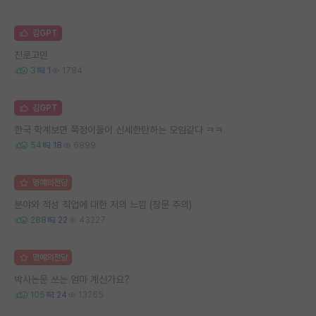
김GPT
진로고민
3
1
1784
김GPT
한국 학계보면 쭉정이들이 신세한탄하는 모임같다 ㅋㅋ
54
18
6899
명예의전당
분야와 적성 직업에 대한 저의 느낌 (장문 주의)
288
22
43227
명예의전당
박사논문 쓰는 엄마 계신가요?
105
24
13265