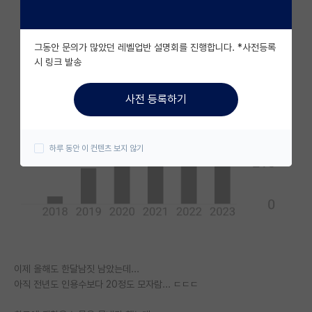
자유 게시판(아무개랩)
그동안 문의가 많았던 레벨업반 설명회를 진행합니다. *사전등록
미국 유학 게시판
시 링크 발송
미국 대학원 합격 후기 게시판
사전 등록하기
대학원생 모집 게시판
대학원 합격 후기 게시판
하루 동안 이 컨텐츠 보지 않기
연구실(PI) 홍보 게시판
석박사 채용 정보 게시판
임용 정보 게시판
학부 인턴 게시판
이제 올해도 한달남짓 남았는데...
취업 게시판
아직 전년도 인용수보다 20정도 모자람... ㄷㄷㄷ
임용 후기 게시판