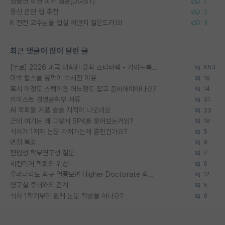
정출연 학연 박사 질문(DGIST)
2
통신 관련 랩 추천
3
K 전전 교수님들 랩실 어떤지 질문드려요!
3
최근 댓글이 많이 달린 글
[무료] 2026 미국 대학원 유학 스타터팩 - 가이드북 & 합격자 컨택메일 템플릿
653
미박 탑스쿨 유학이 빡세진 이유
19
혹시 이정도 스펙이면 어느정도 잡고 준비해야하나요?
14
카이스트 경영공학부 서류
31
AI 학회들 거품 슬슬 지적이 나오네요
33
근데 여기는 왜 그렇게 SPK를 물어보는거임?
19
석사가 1저자 논문 가져가는게 흔한건가요?
5
면접 복장
9
편입생 학부연구생 질문
7
세컨티어 학회의 위상
6
우리나라도 학구 열풍보면 Higher Doctorate 학위가 필요하다고 봅니다.
12
연구실 후배와의 관계
5
석사 1학기부터 원래 논문 작성을 하나요?
9