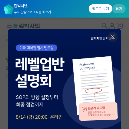
김박사넷
앱으로 보기
닫기
푸시 알림으로 소식을 빠르게
커뮤니티 홈
자유 게시판(아무개랩)
대학원생 모집
연말이면 다가오는 스콜라 강박증
국내대학원 정보
순수한 미셸 푸코
연구실&오픈랩
2023.11.18
18
3925
커뮤니티
커뮤니티 홈
전체글보기
베스트 게시판
IF 명예의전당