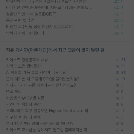
박사진학하기에 2억은 괜찮은 (?) 정도의 경제력인가요
8
타대학원 컨텍 준비중인데, 지도교수님께는 언제 말씀드려야 할까요?
2
정출연 학연 박사 질문(DGIST)
2
통신 관련 랩 추천
3
K 전전 교수님들 랩실 어떤지 질문드려요!
3
막학기 자퇴 고민됩니다
2
자유 게시판(아무개랩)에서 최근 댓글이 많이 달린 글
카이스트 경영공학부 서류
31
장학금 모은 랩비통장
21
AI 학회들 거품 슬슬 지적이 나오네요
33
근데 여기는 왜 그렇게 SPK를 물어보는거임?
19
석사가 1저자 논문 가져가는게 흔한건가요?
5
면접 복장
9
편입생 학부연구생 질문
7
세컨티어 학회의 위상
6
우리나라도 학구 열풍보면 Higher Doctorate 학위가 필요하다고 봅니다.
12
연구실 후배와의 관계
5
석사 1학기부터 원래 논문 작성을 하나요?
9
카이스트 교수님들 중에서도 연구실 홈페이지를 마련 안 하신 분들이 계시던데
4