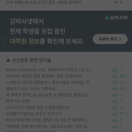
공부 못했는데 논문실적은 좋은 사람을 싫어함?
4
🔥 시선집중 핫한 인기글
Korea University 수학, 컴퓨터과학 이학사, UC Berkeley 산업공학 대학원 공학박사가 되는 것은 쉽지 않겠죠?
11
외부에서 괜찮은 랩을 알아보는 방법 (장문주의)
280
소재분야 석박사 대학원생 + 물박사들이 착각하는 거
77
말바꾸기 하는 교수는 피하세요
54
왜 후배가 못하는걸 교수님은 내 책임으로 돌리는걸까요?
7
편애 하는 방법
17
이사이트가 처음엔 정말 도움많이됐는데
16
신생랩가지말라는 이유가 있었구나
20
박사진학하기에 2억은 괜찮은 (?) 정도의 경제력인가요
8
타대학원 컨텍 준비중인데, 지도교수님께는 언제 말씀드려야 할까요?
2