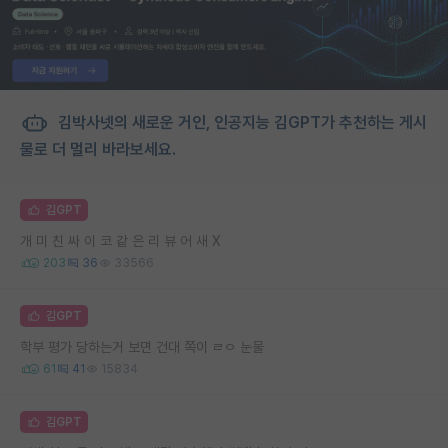
김박사넷의 새로운 거인, 인공지능 김GPT가 추천하는 게시
물로 더 멀리 바라보세요.
김GPT
개 미 친 싸 이 코 같 은 리 뷰 어 새 X
203
36
33566
김GPT
학부 평가 당하는거 보면 건대 쪽이 ㄹㅇ 눈물
61
41
15834
김GPT