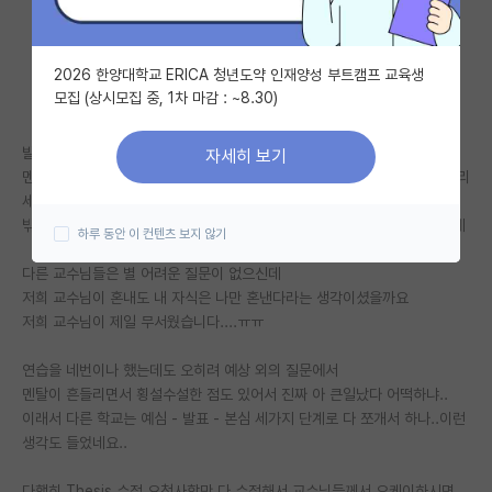
자유 게시판(아무개랩)
2026 한양대학교 ERICA 청년도약 인재양성 부트캠프 교육생
미국 유학 게시판
모집 (상시모집 중, 1차 마감 : ~8.30)
미국 대학원 합격 후기 게시판
발표 때 예상 못한 질문이 날아오면서
자세히 보기
대학원생 모집 게시판
멘탈이 크게 흔들려서 다 끝나고 심사위원장 교수님께서 이제 나가서 기다리
세요..하실 때
대학원 합격 후기 게시판
밖에 복도에서 머리 계속 박아대면서 아 망했다. 큰일나써..이러고 있었는데
하루 동안 이 컨텐츠 보지 않기
연구실(PI) 홍보 게시판
다른 교수님들은 별 어려운 질문이 없으신데
저희 교수님이 혼내도 내 자식은 나만 혼낸다라는 생각이셨을까요
석박사 채용 정보 게시판
저희 교수님이 제일 무서웠습니다....ㅠㅠ
임용 정보 게시판
연습을 네번이나 했는데도 오히려 예상 외의 질문에서
학부 인턴 게시판
멘탈이 흔들리면서 횡설수설한 점도 있어서 진짜 아 큰일났다 어떡하냐..
이래서 다른 학교는 예심 - 발표 - 본심 세가지 단계로 다 쪼개서 하나..이런
취업 게시판
생각도 들었네요..
임용 후기 게시판
다행히 Thesis 수정 요청사항만 다 수정해서 교수님들께서 오케이하시면