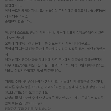
졸업입니다..
PI 전용 게시판
이제 하드커버 제본떠서.. 교수님들이랑 도서관에 제출하고 나눠줄 사람들에
게 나눠주고 하면..
인문사회 계열 게시판
졸업인거 같습니다..
특수/전문대학원 게시판
아, 근데 스스로도 멘탈이 깨져버린 것 때문에 발표가 실망스러웠어서 그런
반도체/AI 게시판
진 모르겠는데,
오히려 기뻐야할 것 같은데 이틀 정도는 화가 계속 나더라구요...
장학금/장학생 게시판
졸업식 될 때까지 진짜 끝난게 끝난게 아니라고 생각을 해서.. 예민해졌었는
지
학술 정보 게시판
제가 성격이 짠따라 화를 못내는데 자꾸 주변에서 다음날에 축하해줬던게
너무 호들갑(?)을 피운다는 느낌이 들었어서 '후...아직 그럴 때아니에요 좀..
홍보 게시판
제발..' 이렇게 대답까지 했을 정도였네요..
커리어
지금도 수정사항 중에 문제가 생겨서 교수님들께서 막 불합격을 주시거나,
유학교육
더 다른 수정사항을 요구하면 어쩌지?라는 불안감에 막 신경성 장염도 도지
고..뾰루지도 올라오고 그렇네요..
이벤트
다행히 좀 Minor한 수정 요청 사항들 뿐이셨지만... 제가 쓸데없는 걱정을
많이 하는 스타일이라 그런가
반도체 아카데미
당분간은 조금 민감할 것 같습니다..