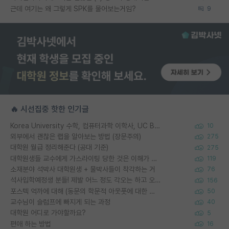
근데 여기는 왜 그렇게 SPK를 물어보는거임?
9
🔥 시선집중 핫한 인기글
Korea University 수학, 컴퓨터과학 이학사, UC Berkeley 산업공학 대학원 공학박사가 되는 것은 쉽지 않겠죠?
10
외부에서 괜찮은 랩을 알아보는 방법 (장문주의)
275
대학원 월급 정리해준다 (공대 기준)
275
대학원생들 교수에게 가스라이팅 당한 것은 이해가 갑니다. 안타깝네요.
119
소재분야 석박사 대학원생 + 물박사들이 착각하는 거
76
석사입학예정생 분들! 제발 어느 정도 각오는 하고 오세요.
156
포스텍 억까에 대해 (동문의 학문적 아웃풋에 대한 반박)
50
교수님이 슬럼프에 빠지게 되는 과정
40
대학원 어디로 가야할까요?
5
편애 하는 방법
16