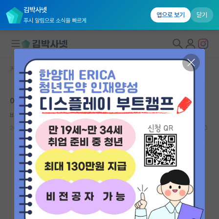
김박사넷
앱으로 보기
닫기
푸시 알림으로 소식을 빠르게
커뮤니티 홈
자유 게시판(아무개랩)
대학원생 모집
이제 Thesis 수정본만 통과되면 진짜 졸업입니다..
국내대학원 정보
비관적인 피보나치
연구실&오픈랩
2024.06.11
9
3251
커뮤니티
커뮤니티 홈
전체글보기
베스트 게시판
IF 명예의전당