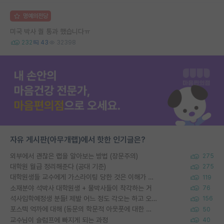
명예의전당
미국 박사 퀄 통과 했습니다ㅠ
232
43
32398
자유 게시판(아무개랩)에서 핫한 인기글은?
외부에서 괜찮은 랩을 알아보는 방법 (장문주의)
275
대학원 월급 정리해준다 (공대 기준)
275
대학원생들 교수에게 가스라이팅 당한 것은 이해가 갑니다. 안타깝네요.
119
소재분야 석박사 대학원생 + 물박사들이 착각하는 거
76
석사입학예정생 분들! 제발 어느 정도 각오는 하고 오세요.
156
포스텍 억까에 대해 (동문의 학문적 아웃풋에 대한 반박)
50
교수님이 슬럼프에 빠지게 되는 과정
40