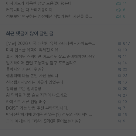
이사이트가 처음엔 정말 도움많이됐는데
14
커뮤니티는 다 쓰레기통이지
6
정보보안 연구하는 입장에선 식별가능한 사진을 올리는건 비추이긴함
6
최근 댓글이 많이 달린 글
[무료] 2026 미국 대학원 유학 스타터팩 - 가이드북 & 합격자 컨택메일 템플릿
647
미박 탑스쿨 유학이 빡세진 이유
19
혹시 이정도 스펙이면 어느정도 잡고 준비해야하나요?
14
알츠하이머 관련 고등학생 탐구 포트폴리오
14
물박사의 기준이 뭐임?
22
랩홈피에 다들 본인 사진 올리냐
23
신생랩가지말라는 이유가 있었구나
16
장학금 모은 랩비통장
20
AI 학회들 거품 슬슬 지적이 나오네요
27
카이스트 서류 전형 배수
10
DGIST 가는 방법 추천 부탁드립니다.
7
박사진학하기에 2억은 괜찮은 (?) 정도의 경제력인가요
15
근데 여기는 왜 그렇게 SPK를 물어보는거임?
9