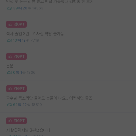
인생 첫 논문 리뷰 받고 멘탈 가출했다 컴백홈 한 후기
39
20
14363
김GPT
석사 졸업 3년...? 사실 확답 뷸가능
13
12
7719
김GPT
논문
0
1
1336
김GPT
교수님 목소리만 들어도 눈물이 나요.. 어떡하면 좋죠
62
22
18810
김GPT
저 MDPI저널 3편냈습니다.