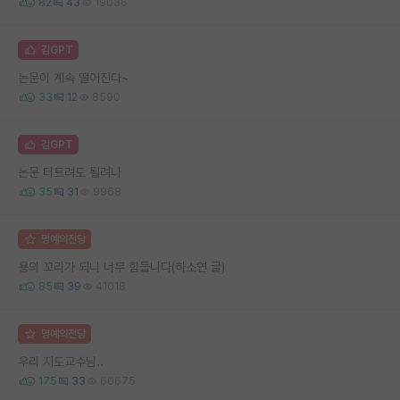
82
43
19036
김GPT
논문이 계속 떨어진다~
33
12
8590
김GPT
논문 터트려도 될려나
35
31
9968
명예의전당
용의 꼬리가 되니 너무 힘듭니다(하소연 글)
85
39
41018
명예의전당
우리 지도교수님..
175
33
60675