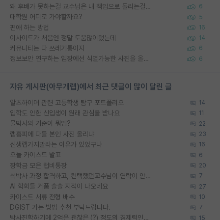
왜 후배가 못하는걸 교수님은 내 책임으로 돌리는걸까요?
6
대학원 어디로 가야할까요?
5
편애 하는 방법
16
이사이트가 처음엔 정말 도움많이됐는데
14
커뮤니티는 다 쓰레기통이지
6
정보보안 연구하는 입장에선 식별가능한 사진을 올리는건 비추이긴함
6
자유 게시판(아무개랩)에서 최근 댓글이 많이 달린 글
알츠하이머 관련 고등학생 탐구 포트폴리오
14
입학도 안한 신입생이 원래 관심을 받나요
11
물박사의 기준이 뭐임?
22
랩홈피에 다들 본인 사진 올리냐
23
신생랩가지말라는 이유가 있었구나
16
오늘 카이스트 발표
6
장학금 모은 랩비통장
20
석박사 과정 합격하고, 컨택했던교수님이 연락이 안됩니다...
7
AI 학회들 거품 슬슬 지적이 나오네요
27
카이스트 서류 전형 배수
10
DGIST 가는 방법 추천 부탁드립니다.
7
박사진학하기에 2억은 괜찮은 (?) 정도의 경제력인가요
15