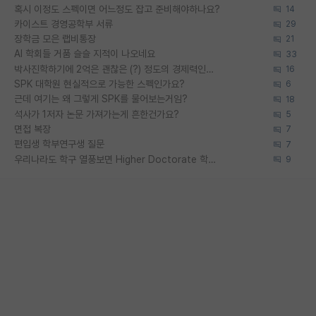
혹시 이정도 스펙이면 어느정도 잡고 준비해야하나요?
14
카이스트 경영공학부 서류
29
장학금 모은 랩비통장
21
AI 학회들 거품 슬슬 지적이 나오네요
33
박사진학하기에 2억은 괜찮은 (?) 정도의 경제력인가요
16
SPK 대학원 현실적으로 가능한 스펙인가요?
6
근데 여기는 왜 그렇게 SPK를 물어보는거임?
18
석사가 1저자 논문 가져가는게 흔한건가요?
5
면접 복장
7
편입생 학부연구생 질문
7
우리나라도 학구 열풍보면 Higher Doctorate 학위가 필요하다고 봅니다.
9