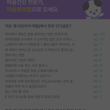
자유 게시판(아무개랩)에서 핫한 인기글은?
외부에서 괜찮은 랩을 알아보는 방법 (장문주의)
278
대학원생들 교수에게 가스라이팅 당한 것은 이해가 갑니다. 안타깝네요.
120
소재분야 석박사 대학원생 + 물박사들이 착각하는 거
77
왜 후배가 못하는걸 교수님은 내 책임으로 돌리는걸까요?
7
편애 하는 방법
17
물박사의 기준이 뭐임?
9
랩홈피에 다들 본인 사진 올리냐
13
이사이트가 처음엔 정말 도움많이됐는데
16
신생랩가지말라는 이유가 있었구나
19
타대학원 컨텍 준비중인데, 지도교수님께는 언제 말씀드려야 할까요?
2
정출연 학연 박사 질문(DGIST)
2
통신 관련 랩 추천
3
K 전전 교수님들 랩실 어떤지 질문드려요!
2