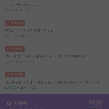
1기생... 일이 너무 많습니다.
14
9
3901
명예의전당
연구실 뚝딱이가 되지 않기 위한 방법
398
20
79923
명예의전당
김박사넷에서 계속해서 보이는 우문우답에 대한 개인적인 생각
147
18
66761
명예의전당
지난 10년간 국제 심리학계를 뒤흔든 재현위기 (reproductibility crisis) 요약 (1편)
306
28
42922