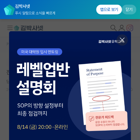
김박사넷
앱으로 보기
닫기
푸시 알림으로 소식을 빠르게
커뮤니티 홈
자유 게시판(아무개랩)
대학원생 모집
본문이 수정되지 않는 박제글입니다.
국내대학원 정보
진로고민
연구실&오픈랩
당당한 어니스트 러더퍼드
커뮤니티
2023.08.31
1
1784
커뮤니티 홈
전체글보기
베스트 게시판
IF 명예의전당