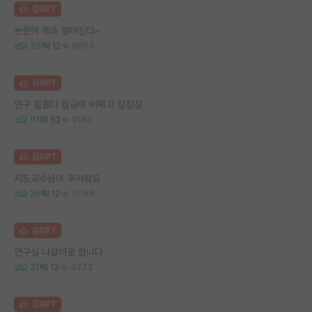
김GPT
논문이 계속 떨어진다~
33
12
8603
김GPT
연구 힘들다 월급이 어쩌고 징징징
91
52
9183
김GPT
지도교수님이 무서워요
26
12
17168
김GPT
연구실 나갈려로 합니다
31
13
4373
김GPT