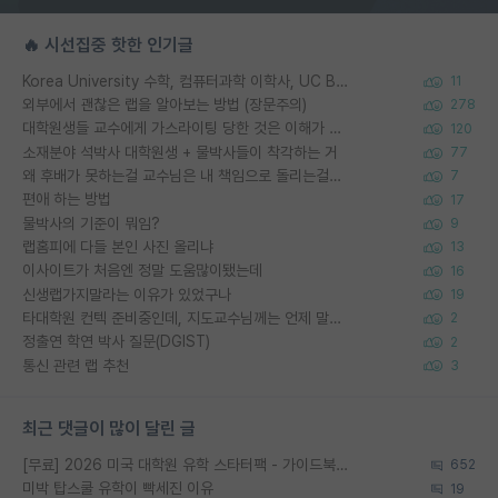
🔥 시선집중 핫한 인기글
Korea University 수학, 컴퓨터과학 이학사, UC Berkeley 산업공학 대학원 공학박사가 되는 것은 쉽지 않겠죠?
11
외부에서 괜찮은 랩을 알아보는 방법 (장문주의)
278
대학원생들 교수에게 가스라이팅 당한 것은 이해가 갑니다. 안타깝네요.
120
소재분야 석박사 대학원생 + 물박사들이 착각하는 거
77
왜 후배가 못하는걸 교수님은 내 책임으로 돌리는걸까요?
7
편애 하는 방법
17
물박사의 기준이 뭐임?
9
랩홈피에 다들 본인 사진 올리냐
13
이사이트가 처음엔 정말 도움많이됐는데
16
신생랩가지말라는 이유가 있었구나
19
타대학원 컨텍 준비중인데, 지도교수님께는 언제 말씀드려야 할까요?
2
정출연 학연 박사 질문(DGIST)
2
통신 관련 랩 추천
3
최근 댓글이 많이 달린 글
[무료] 2026 미국 대학원 유학 스타터팩 - 가이드북 & 합격자 컨택메일 템플릿
652
미박 탑스쿨 유학이 빡세진 이유
19