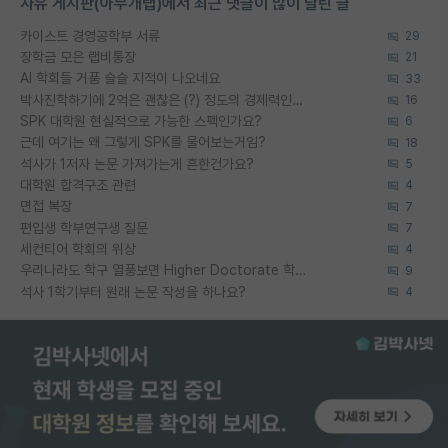
자유 게시판(아무개랩)에서 최근 댓글이 많이 달린 글
카이스트 경영공학부 서류
29
장학금 모은 랩비통장
21
AI 학회들 거품 슬슬 지적이 나오네요
33
박사진학하기에 2억은 괜찮은 (?) 정도의 경제력인가요
16
SPK 대학원 현실적으로 가능한 스펙인가요?
6
근데 여기는 왜 그렇게 SPK를 물어보는거임?
18
석사가 1저자 논문 가져가는게 흔한건가요?
5
대학원 합격구조 관련
4
면접 복장
7
편입생 학부연구생 질문
7
세컨티어 학회의 위상
4
우리나라도 학구 열풍보면 Higher Doctorate 학위가 필요하다고 봅니다.
9
석사 1학기부터 원래 논문 작성을 하나요?
4