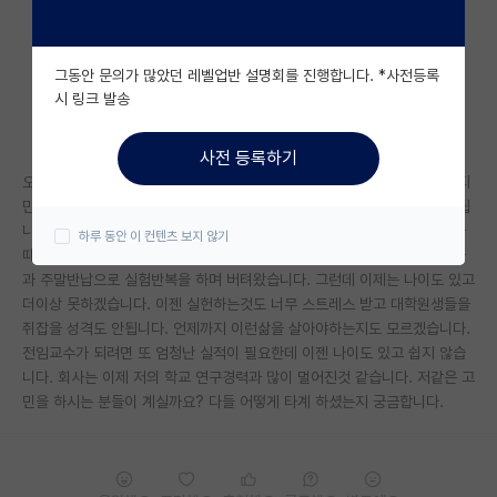
자유 게시판(아무개랩)
그동안 문의가 많았던 레벨업반 설명회를 진행합니다. *사전등록
미국 유학 게시판
시 링크 발송
미국 대학원 합격 후기 게시판
사전 등록하기
대학원생 모집 게시판
오랫동안 연구에 몸담았습니다. 학위 포닥 연구교수까지 현재도 진행중이지
만 제 생각이지만 저는 운이 좋게도 어떻게 여기까지 탈 없이 왔다고 생각됩
대학원 합격 후기 게시판
니다. 하지만 저는 연구할 창의력도 없고 연구결과가 생각대로 나오지 않을
하루 동안 이 컨텐츠 보지 않기
때 방향을 새롭게 제시할 능력도 없는것 같습니다. 그래서 그럴때마다 야근
연구실(PI) 홍보 게시판
과 주말반납으로 실험반복을 하며 버텨왔습니다. 그런데 이제는 나이도 있고
더이상 못하겠습니다. 이젠 실헌하는것도 너무 스트레스 받고 대학원생들을
석박사 채용 정보 게시판
쥐잡을 성격도 안됩니다. 언제까지 이런삶을 살아야하는지도 모르겠습니다.
전임교수가 되려면 또 엄청난 실적이 필요한데 이젠 나이도 있고 쉽지 않습
임용 정보 게시판
니다. 회사는 이제 저의 학교 연구경력과 많이 멀어진것 같습니다. 저같은 고
학부 인턴 게시판
민을 하시는 분들이 계실까요? 다들 어떻게 타계 하셨는지 궁금합니다.
취업 게시판
임용 후기 게시판