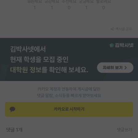
응원해요
공감해요
추천해요
궁금해요
별로에요
1
1
0
1
0
PI 전용 게시판
인문사회 계열 게시판
게시글 공유
특수/전문대학원 게시판
반도체/AI 게시판
장학금/장학생 게시판
학술 정보 게시판
홍보 게시판
카카오 계정과 연동하여 게시글에 달린
댓글 알람, 소식등을 빠르게 받아보세요
커리어
유학교육
카카오로 시작하기
이벤트
댓글 1개
댓글쓰기
반도체 아카데미