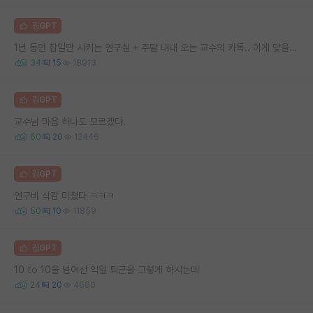
김GPT
1년 동안 잡일만 시키는 연구실 + 주말 내내 오는 교수의 카톡.. 이게 맞을까요
34
15
18913
김GPT
교수님 마음 하나도 모르겠다.
60
20
12446
김GPT
연구비 삭감 미쳤다 ㅋㅋㅋ
50
10
11859
김GPT
10 to 10을 넘어선 익일 퇴근을 그렇게 하시는데
24
20
4660