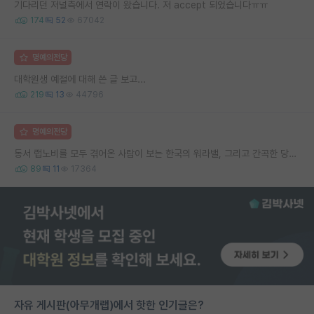
기다리던 저널측에서 연락이 왔습니다. 저 accept 되었습니다ㅠㅠ
174
52
67042
명예의전당
대학원생 예절에 대해 쓴 글 보고...
219
13
44796
명예의전당
동서 랩노비를 모두 겪어온 사람이 보는 한국의 워라밸, 그리고 간곡한 당부의 말씀
89
11
17364
자유 게시판(아무개랩)에서 핫한 인기글은?