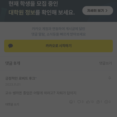
PI 전용 게시판
인문사회 계열 게시판
카카오 계정과 연동하여 게시글에 달린
특수/전문대학원 게시판
댓글 알람, 소식등을 빠르게 받아보세요
반도체/AI 게시판
카카오로 시작하기
장학금/장학생 게시판
학술 정보 게시판
댓글 8개
댓글쓰기
홍보 게시판
긍정적인 로버트 후크
*
커리어
2023.11.01
유학교육
교수 쌩까면 졸업은 어떻게 하려고? 자퇴가 답이지
이벤트
1
3
13
1
0
대댓글 쓰기
반도체 아카데미