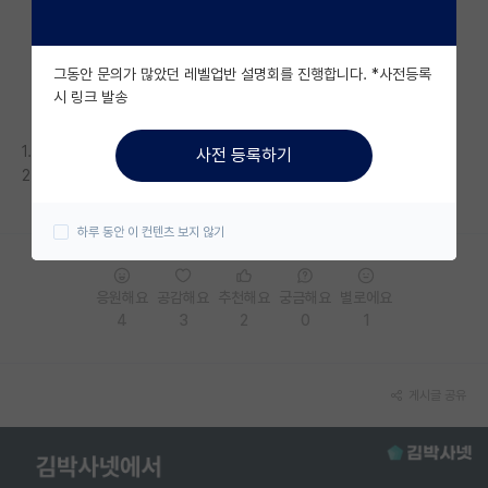
자유 게시판(아무개랩)
그동안 문의가 많았던 레벨업반 설명회를 진행합니다. *사전등록
미국 유학 게시판
시 링크 발송
미국 대학원 합격 후기 게시판
1.자퇴
사전 등록하기
대학원생 모집 게시판
2.쌩깐다
대학원 합격 후기 게시판
하루 동안 이 컨텐츠 보지 않기
연구실(PI) 홍보 게시판
응원해요
공감해요
추천해요
궁금해요
별로에요
석박사 채용 정보 게시판
4
3
2
0
1
임용 정보 게시판
학부 인턴 게시판
게시글 공유
취업 게시판
임용 후기 게시판