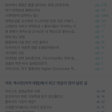
외부에서 괜찮은 랩을 알아보는 방법 (장문주의)
278
여기 대학원생 홈페이지다
59
<대학원에 입학하는 법>
1388
대학원생들 교수에게 가스라이팅 당한 것은 이해가 갑니다. 안타깝네요.
120
소재분야 석박사 대학원생 + 물박사들이 착각하는 거
77
왜 후배가 못하는걸 교수님은 내 책임으로 돌리는걸까요?
7
편애 하는 방법
17
랩홈피에 다들 본인 사진 올리냐
13
이사이트가 처음엔 정말 도움많이됐는데
16
석사생의 고민
2
타대학원 컨텍 준비중인데, 지도교수님께는 언제 말씀드려야 할까요?
2
정출연 학연 박사 질문(DGIST)
2
우리나라도 학구 열풍보면 Higher Doctorate 학위가 필요하다고 봅니다.
3
자유 게시판(아무개랩)에서 최근 댓글이 많이 달린 글
카이스트 경영공학부 서류
28
알츠하이머 관련 고등학생 탐구 포트폴리오
14
물박사의 기준이 뭐임?
22
신생랩가지말라는 이유가 있었구나
17