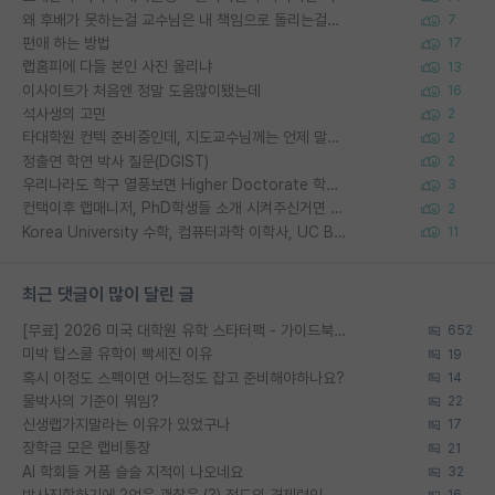
왜 후배가 못하는걸 교수님은 내 책임으로 돌리는걸까요?
7
편애 하는 방법
17
랩홈피에 다들 본인 사진 올리냐
13
이사이트가 처음엔 정말 도움많이됐는데
16
석사생의 고민
2
타대학원 컨텍 준비중인데, 지도교수님께는 언제 말씀드려야 할까요?
2
정출연 학연 박사 질문(DGIST)
2
우리나라도 학구 열풍보면 Higher Doctorate 학위가 필요하다고 봅니다.
3
컨택이후 랩매니저, PhD학생들 소개 시켜주신거면 거의 컨펌에 가깝나요?
2
Korea University 수학, 컴퓨터과학 이학사, UC Berkeley 산업공학 대학원 공학박사가 되는 것은 쉽지 않겠죠?
11
최근 댓글이 많이 달린 글
[무료] 2026 미국 대학원 유학 스타터팩 - 가이드북 & 합격자 컨택메일 템플릿
652
미박 탑스쿨 유학이 빡세진 이유
19
혹시 이정도 스펙이면 어느정도 잡고 준비해야하나요?
14
물박사의 기준이 뭐임?
22
신생랩가지말라는 이유가 있었구나
17
장학금 모은 랩비통장
21
AI 학회들 거품 슬슬 지적이 나오네요
32