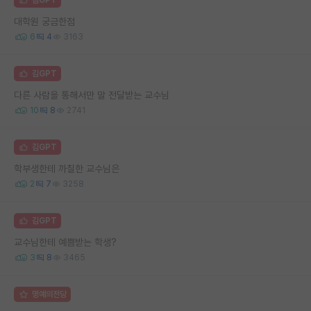
대학원 궁금한점
6
4
3163
김GPT
다른 사람을 통해서만 말 전달받는 교수님
10
8
2741
김GPT
학부생한테 까칠한 교수님은
2
7
3258
김GPT
교수님한테 예쁨받는 학생?
3
8
3465
명예의전당