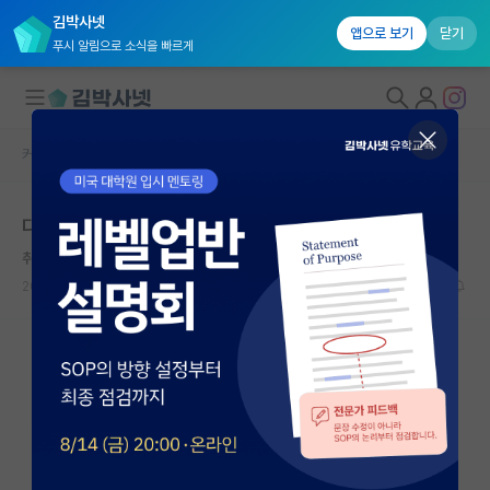
김박사넷
앱으로 보기
닫기
푸시 알림으로 소식을 빠르게
커뮤니티 홈
자유 게시판(아무개랩)
대학원생 모집
다들 ㅁㅊㄴ 교수 만나면 어떻게 하시나요
국내대학원 정보
취한 마이클 패러데이
연구실&오픈랩
2023.11.01
8
4541
커뮤니티
커뮤니티 홈
전체글보기
베스트 게시판
IF 명예의전당