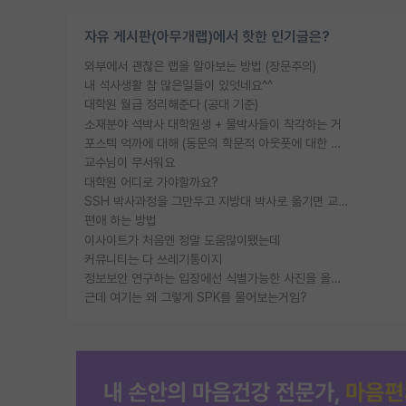
자유 게시판(아무개랩)에서 핫한 인기글은?
외부에서 괜찮은 랩을 알아보는 방법 (장문주의)
내 석사생활 참 많은일들이 있엇네요^^
대학원 월급 정리해준다 (공대 기준)
소재분야 석박사 대학원생 + 물박사들이 착각하는 거
포스텍 억까에 대해 (동문의 학문적 아웃풋에 대한 반박)
교수님이 무서워요
대학원 어디로 가야할까요?
SSH 박사과정을 그만두고 지방대 박사로 옮기면 교수의 꿈은 끝일까요?
편애 하는 방법
이사이트가 처음엔 정말 도움많이됐는데
커뮤니티는 다 쓰레기통이지
정보보안 연구하는 입장에선 식별가능한 사진을 올리는건 비추이긴함
근데 여기는 왜 그렇게 SPK를 물어보는거임?