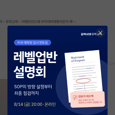
어
유학교육
이벤트
반도체 아카데미
재팬라운지 🌸
스크랩
신고하