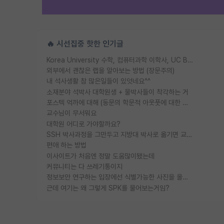
🔥 시선집중 핫한 인기글
Korea University 수학, 컴퓨터과학 이학사, UC Berkeley 산업공학 대학원 공학박사가 되는 것은 쉽지 않겠죠?
외부에서 괜찮은 랩을 알아보는 방법 (장문주의)
내 석사생활 참 많은일들이 있엇네요^^
소재분야 석박사 대학원생 + 물박사들이 착각하는 거
포스텍 억까에 대해 (동문의 학문적 아웃풋에 대한 반박)
교수님이 무서워요
대학원 어디로 가야할까요?
SSH 박사과정을 그만두고 지방대 박사로 옮기면 교수의 꿈은 끝일까요?
편애 하는 방법
이사이트가 처음엔 정말 도움많이됐는데
커뮤니티는 다 쓰레기통이지
정보보안 연구하는 입장에선 식별가능한 사진을 올리는건 비추이긴함
근데 여기는 왜 그렇게 SPK를 물어보는거임?