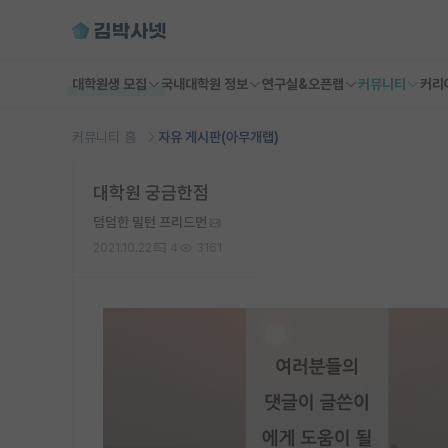
대학원생 모집
국내대학원 정보
연구실&오픈랩
커뮤니티
커리
커뮤니티 홈
자유 게시판(아무개랩)
대학원 궁금한점
덤덤한 밀턴 프리드먼
2021.10.22
4
3161