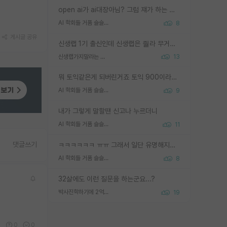
open ai가 ai대장아님? 그럼 쟤가 하는 말이 다 맞겠네
AI 학회들 거품 슬슬 지적이 나오네요
8
게시글 공유
신생랩 1기 출신인데 신생랩은 줠라 무거운 바벨 같은거임. 들면 대박인데 못들면 깔려 죽음. 아무도 알려주지 않는 환경에서 자생해야하지만, 일단 살아남았다면 그 어떤 사람보다 악착같고 생존력 높은 사람으로 거듭날 수 있음
신생랩가지말라는 이유가 있었구나
13
뭐 토익같은게 되버린거죠 토익 900이라고 영어잘하는건 아닙니다만 잘하는사람은 다 900을 넘는 그런
AI 학회들 거품 슬슬 지적이 나오네요
9
내가 그렇게 말할땐 신고나 누르더니
AI 학회들 거품 슬슬 지적이 나오네요
11
댓글쓰기
ㅋㅋㅋㅋㅋㅋ ㅠㅠ 그래서 일단 유명해지는게 중요한거같습니다
AI 학회들 거품 슬슬 지적이 나오네요
8
32살에도 이런 질문을 하는군요...?
박사진학하기에 2억은 괜찮은 (?) 정도의 경제력인가요
19
0
0
0