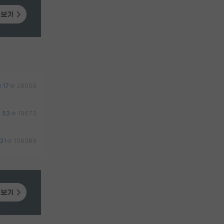
17
29009
53
19673
31
106389