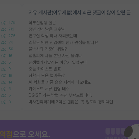
자유 게시판(아무개랩)에서 최근 댓글이 많이 달린 글
학부신입생 질문
275
정년 4년 남은 교수님
212
연구실 학생 하나 자퇴했는데
275
입학도 안한 신입생이 원래 관심을 받나요
74
물박사의 기준이 뭐임?
50
랩홈피에 다들 본인 사진 올리냐
16
신생랩가지말라는 이유가 있었구나
5
오늘 카이스트 발표
9
장학금 모은 랩비통장
15
AI 학회들 거품 슬슬 지적이 나오네요
14
카이스트 서류 전형 배수
6
DGIST 가는 방법 추천 부탁드립니다.
5
박사진학하기에 2억은 괜찮은 (?) 정도의 경제력인가요
3