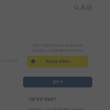
카카오 계정과 연동하여 게시글에 달린
댓글 알람, 소식등을 빠르게 받아보세요
기
댓글 알람
카카오로 시작하기
글쓰기
가장 핫한 댓글은?
서당개 개 ㅅㄲ도 3년이면 풍월 읊는데 박사 5년 이상 대리고 있으면서 물된건 교수 탓 맞는ㄱ게 거기가 서당이 아니란 소리임