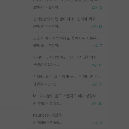
물박사의 기준이 뭐임?
12
능력없는박사 란 말이지 뭐. 능력이 뭐고 능력이 있다는게 뭔지는 사람마다 기준이 다르니까 얘기해봐야 서로 자기 기준만 얘기해서 논쟁이 끝이 안나고. 주위에서 능력있고 야심있는 신입생이 교수가 유의미한 피드백을 아예 안주면서 제대로된 과제에 참여해볼 기회도 제공하지 않고 잡일 뺑뺑이만 돌려서 맨날 단순작업만 하면서 밤새다가 눈빛이 점점 죽어가는걸 본 사람은 물박사는 교수탓이라고 하고, 교수는 이것저것 알려도 주고 기회도 주고 사수 동기 붙여주면서 어떻게든 끌고가려고 하는데 본인이 매일 뺀질거리면서 출근 하는둥마는둥 하다가 기껏 와서도 폰이나 쳐다보다가 실험 망치고 저녁약속있어서 먼저 가볼게요~ 하는걸 본 사람은 물박사는 본인탓이라고 함.
물박사의 기준이 뭐임?
13
교수가 아무리 방치해도 물박사는 지능문제고 본인 의지 문제임. 만물 교수탓 하는 애들이 이상한거임.
물박사의 기준이 뭐임?
7
가지마라. 신생랩이고 내가 석사 3학기차인데 최고참인데 나도 아무것도 모르는데 교수가 후배들 왜 논문 교육 안시키냐. 논문 왜 안 써오냐 닦달한다
신생랩가지말라는 이유가 있었구나
13
신생랩+젊은 교수 이게 ㄹㅇ 모 아니면 도인듯.
신생랩가지말라는 이유가 있었구나
11
ML 대부분이 골드 스탠다드 하나 상정해놓고 (벤치마크 데이터셋이 여러 개면 여러 개 상정) 그거 얼마나 잘 맞추나 싸움임 가끔 번뜩이는 설계 철학을 보여주는 논문들도 있지만 대부분 그거 성적 얼마나 더 올리느라에 혈안이 되어 있는 측면이 잇음
AI 학회들 거품 슬슬 지적이 나오네요
10
neurips는 괜찮음
AI 학회들 거품 슬슬 지적이 나오네요
9