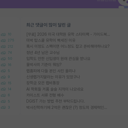
최근 댓글이 많이 달린 글
[무료] 2026 미국 대학원 유학 스타터팩 - 가이드북 & 합격자 컨택메일 템플릿
10
미박 탑스쿨 유학이 빡세진 이유
275
혹시 이정도 스펙이면 어느정도 잡고 준비해야하나요?
212
정년 4년 남은 교수님
74
입학도 안한 신입생이 원래 관심을 받나요
50
물박사의 기준이 뭐임?
16
랩홈피에 다들 본인 사진 올리냐
5
신생랩가지말라는 이유가 있었구나
9
장학금 모은 랩비통장
15
AI 학회들 거품 슬슬 지적이 나오네요
14
카이스트 서류 전형 배수
6
DGIST 가는 방법 추천 부탁드립니다.
5
박사진학하기에 2억은 괜찮은 (?) 정도의 경제력인가요
3