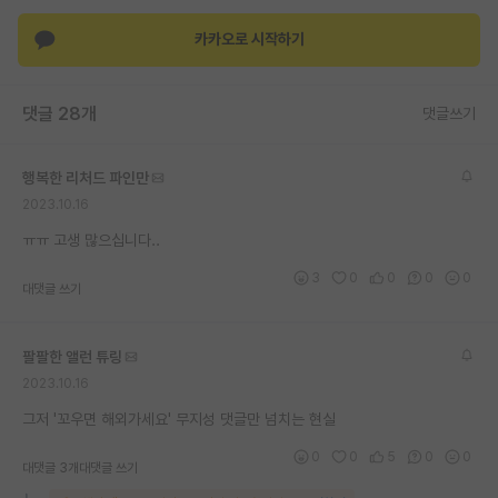
재팬라운지 🌸
카카오로 시작하기
댓글 28개
댓글쓰기
행복한 리처드 파인만
2023.10.16
ㅠㅠ 고생 많으십니다..
3
0
0
0
0
대댓글 쓰기
팔팔한 앨런 튜링
2023.10.16
그저 '꼬우면 해외가세요' 무지성 댓글만 넘치는 현실
0
0
5
0
0
대댓글 3개
대댓글 쓰기