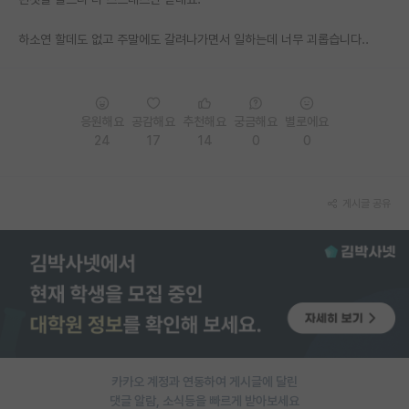
PI 전용 게시판
하소연 할데도 없고 주말에도 갈려나가면서 일하는데 너무 괴롭습니다..
인문사회 계열 게시판
특수/전문대학원 게시판
응원해요
공감해요
추천해요
궁금해요
별로에요
반도체/AI 게시판
24
17
14
0
0
장학금/장학생 게시판
게시글 공유
학술 정보 게시판
홍보 게시판
커리어
유학교육
이벤트
카카오 계정과 연동하여 게시글에 달린
반도체 아카데미
댓글 알람, 소식등을 빠르게 받아보세요