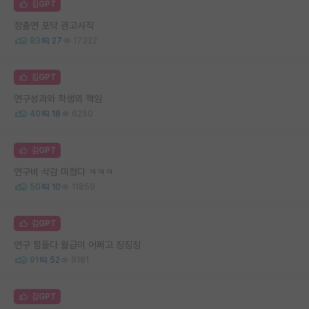
김GPT
정출연 포닥 권고사직
83
27
17322
김GPT
연구성과와 학생의 책임
40
18
6250
김GPT
연구비 삭감 미쳤다 ㅋㅋㅋ
50
10
11859
김GPT
연구 힘들다 월급이 어쩌고 징징징
91
52
9181
김GPT