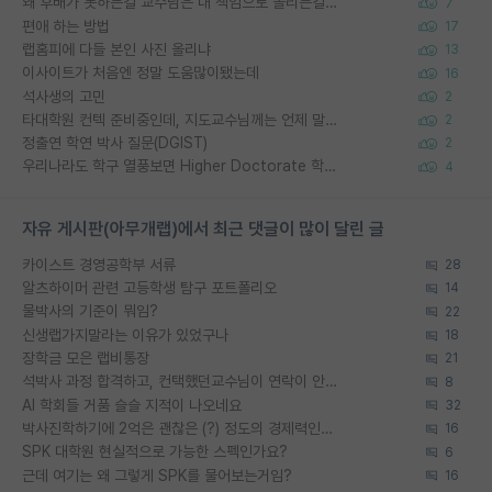
왜 후배가 못하는걸 교수님은 내 책임으로 돌리는걸까요?
7
편애 하는 방법
17
랩홈피에 다들 본인 사진 올리냐
13
이사이트가 처음엔 정말 도움많이됐는데
16
석사생의 고민
2
타대학원 컨텍 준비중인데, 지도교수님께는 언제 말씀드려야 할까요?
2
정출연 학연 박사 질문(DGIST)
2
우리나라도 학구 열풍보면 Higher Doctorate 학위가 필요하다고 봅니다.
4
자유 게시판(아무개랩)에서 최근 댓글이 많이 달린 글
카이스트 경영공학부 서류
28
알츠하이머 관련 고등학생 탐구 포트폴리오
14
물박사의 기준이 뭐임?
22
신생랩가지말라는 이유가 있었구나
18
장학금 모은 랩비통장
21
석박사 과정 합격하고, 컨택했던교수님이 연락이 안됩니다...
8
AI 학회들 거품 슬슬 지적이 나오네요
32
박사진학하기에 2억은 괜찮은 (?) 정도의 경제력인가요
16
SPK 대학원 현실적으로 가능한 스펙인가요?
6
근데 여기는 왜 그렇게 SPK를 물어보는거임?
16