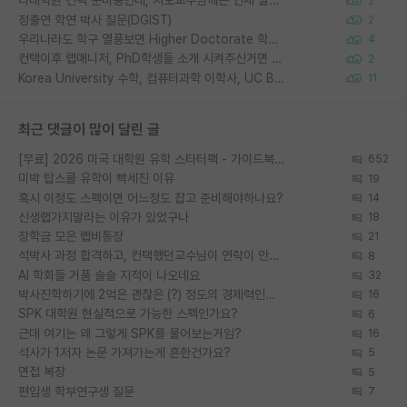
타대학원 컨텍 준비중인데, 지도교수님께는 언제 말씀드려야 할까요?
2
정출연 학연 박사 질문(DGIST)
2
우리나라도 학구 열풍보면 Higher Doctorate 학위가 필요하다고 봅니다.
4
컨택이후 랩매니저, PhD학생들 소개 시켜주신거면 거의 컨펌에 가깝나요?
2
Korea University 수학, 컴퓨터과학 이학사, UC Berkeley 산업공학 대학원 공학박사가 되는 것은 쉽지 않겠죠?
11
최근 댓글이 많이 달린 글
[무료] 2026 미국 대학원 유학 스타터팩 - 가이드북 & 합격자 컨택메일 템플릿
652
미박 탑스쿨 유학이 빡세진 이유
19
혹시 이정도 스펙이면 어느정도 잡고 준비해야하나요?
14
신생랩가지말라는 이유가 있었구나
18
장학금 모은 랩비통장
21
석박사 과정 합격하고, 컨택했던교수님이 연락이 안됩니다...
8
AI 학회들 거품 슬슬 지적이 나오네요
32
박사진학하기에 2억은 괜찮은 (?) 정도의 경제력인가요
16
SPK 대학원 현실적으로 가능한 스펙인가요?
6
근데 여기는 왜 그렇게 SPK를 물어보는거임?
16
석사가 1저자 논문 가져가는게 흔한건가요?
5
면접 복장
5
편입생 학부연구생 질문
7