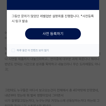
자유 게시판(아무개랩)
그동안 문의가 많았던 레벨업반 설명회를 진행합니다. *사전등록
미국 유학 게시판
시 링크 발송
미국 대학원 합격 후기 게시판
어깨건너로 들려오기론 어디는 90퍼 예산삭감이라질 않나,
사전 등록하기
대학원생 모집 게시판
어디는 과제 갑자기 시작전에 60퍼 예산으로만 해달라 딜을한다질 않나..
대학원 합격 후기 게시판
당장 저희랩도 과제 멀쩡히하던거 연차도아닌데 50퍼넘게 까버리고
하루 동안 이 컨텐츠 보지 않기
하나는 곧 연차인데 시작도 늦게한거 과제종료일 몇달이나 땡겨서 보고서에
연구실(PI) 홍보 게시판
다 시연할 제품까지 내놓으라하고.. 연차중에 대부분 과제 짜른다나 뭐라나
반년도 안되는 시간으로 성과를 뚝딱하고 내놓으라니 무슨 도라에몽도 아니
석박사 채용 정보 게시판
고;
임용 정보 게시판
학부 인턴 게시판
그런데도 누구들은 어디서 보고오는건지 전체에서 총 40억밖에 안깎였네,
취업 게시판
내년부터 깎는데 뭐 벌써 영향이있네 그러면서
너가 잘못알고있는거다, 누구누구당 거짓뉴스에 선동당하는거다 하는데 그
임용 후기 게시판
런것들 들으니 더 스트레스만 받네요.