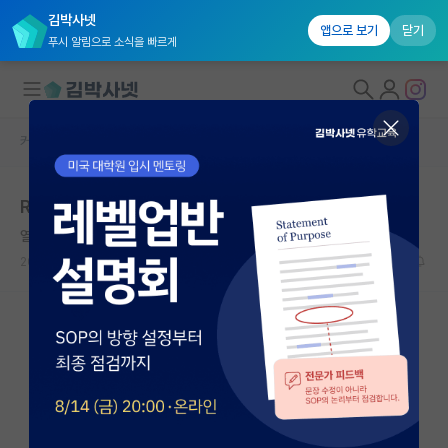
김박사넷
앱으로 보기
닫기
푸시 알림으로 소식을 빠르게
커뮤니티 홈
자유 게시판(아무개랩)
대학원생 모집
R&D예산삭감으로 힘든분들 많나요?
국내대학원 정보
열정적인 제임스 와트
연구실&오픈랩
2023.10.16
28
9217
커뮤니티
커뮤니티 홈
전체글보기
베스트 게시판
IF 명예의전당