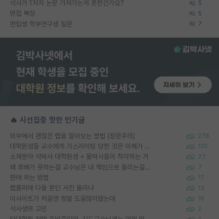
석사가 1저자 논문 가져가는게 흔한건가요?
5
면접 복장
5
편입생 학부연구생 질문
7
🔥 시선집중 핫한 인기글
외부에서 괜찮은 랩을 알아보는 방법 (장문주의)
278
대학원생들 교수에게 가스라이팅 당한 것은 이해가 갑니다. 안타깝네요.
120
소재분야 석박사 대학원생 + 물박사들이 착각하는 거
77
왜 후배가 못하는걸 교수님은 내 책임으로 돌리는걸까요?
7
편애 하는 방법
17
랩홈피에 다들 본인 사진 올리냐
13
이사이트가 처음엔 정말 도움많이됐는데
16
석사생의 고민
2