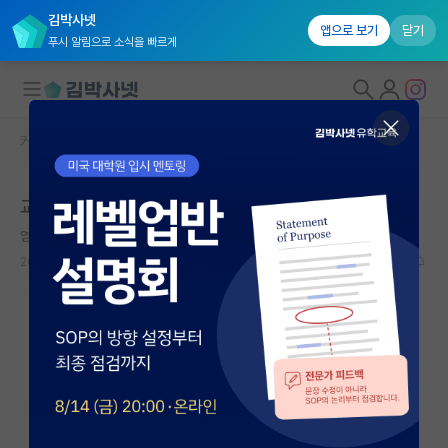
김박사넷
앱으로 보기
닫기
푸시 알림으로 소식을 빠르게
커뮤니티 홈
자유 게시판(아무개랩)
대학원생 모집
교수 연봉
국내대학원 정보
염세적인 하인리히 헤르츠
연구실&오픈랩
2023.10.10
19
6101
커뮤니티
커뮤니티 홈
전체글보기
베스트 게시판
IF 명예의전당