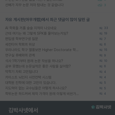
선배가 자꾸 논문 저자 탐내는 것 같습니다
3
자유 게시판(아무개랩)에서 최근 댓글이 많이 달린 글
AI 학회들 거품 슬슬 지적이 나오네요
33
근데 여기는 왜 그렇게 SPK를 물어보는거임?
19
편입생 학부연구생 질문
7
세컨티어 학회의 위상
6
우리나라도 학구 열풍보면 Higher Doctorate 학위가 필요하다고 봅니다.
15
연구실 후배와의 관계
9
석사 1학기부터 원래 논문 작성을 하나요?
10
공부 못했는데 논문실적은 좋은 사람을 싫어함?
6
막학기 자퇴 고민됩니다
4
카이스트 뇌인지 사전컨택 시스템
4
대학원 진학에 대한 고민이 있습니다.
5
지도력이 없는 교수님들은 어떻게 하시나요?
5
학위논문 하드커버 제작 가격이 원래 이렇게 비싼가요?
4