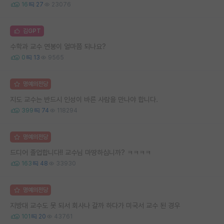
16
27
23076
김GPT
수학과 교수 연봉이 얼마쯤 되나요?
0
13
9565
명예의전당
지도 교수는 반드시 인성이 바른 사람을 만나야 합니다.
399
74
118294
명예의전당
드디어 졸업합니다!! 교수님 마땅하십니까? ㅋㅋㅋㅋ
163
48
33930
명예의전당
지방대 교수도 못 되서 회사나 갈까 하다가 미국서 교수 된 경우
101
20
43761