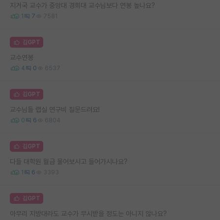
지거국 교수가 중앙대 경희대 교수님보다 연봉 높나요?
1
7
7581
김GPT
교수연봉
4
0
6537
김GPT
교수님들 랩실 연구비 질문드려요!
0
6
6804
김GPT
다들 대학원 월급 물어보시고 들어가시나요?
1
6
3393
김GPT
아무리 지방대라도 교수가 무시받을 정도는 아니지 않나요?