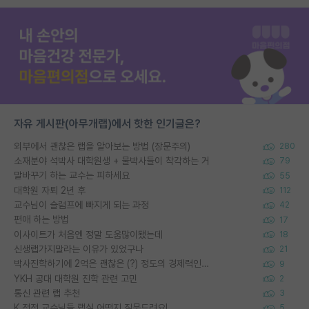
자유 게시판(아무개랩)에서 핫한 인기글은?
외부에서 괜찮은 랩을 알아보는 방법 (장문주의)
280
소재분야 석박사 대학원생 + 물박사들이 착각하는 거
79
말바꾸기 하는 교수는 피하세요
55
대학원 자퇴 2년 후
112
교수님이 슬럼프에 빠지게 되는 과정
42
편애 하는 방법
17
이사이트가 처음엔 정말 도움많이됐는데
18
신생랩가지말라는 이유가 있었구나
21
박사진학하기에 2억은 괜찮은 (?) 정도의 경제력인가요
9
YKH 공대 대학원 진학 관련 고민
2
통신 관련 랩 추천
3
K 전전 교수님들 랩실 어떤지 질문드려요!
5