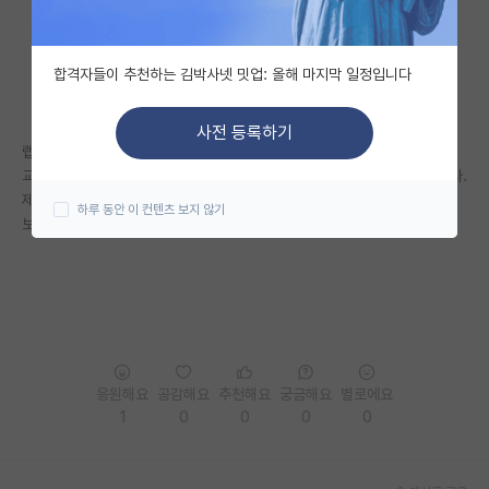
자유 게시판(아무개랩)
합격자들이 추천하는 김박사넷 밋업: 올해 마지막 일정입니다
미국 유학 게시판
미국 대학원 합격 후기 게시판
사전 등록하기
랩실 가는 것이 확정된 상태인데
대학원생 모집 게시판
교수님께서 아직 월급으로 얼마를 주시겠다 하는 언급이 없으신 상태입니다.
제가 먼저 물어보면 실례가 될까요?
하루 동안 이 컨텐츠 보지 않기
대학원 합격 후기 게시판
보통 어떻게 물어보시나요?
연구실(PI) 홍보 게시판
석박사 채용 정보 게시판
임용 정보 게시판
학부 인턴 게시판
응원해요
공감해요
추천해요
궁금해요
별로에요
1
0
0
0
0
취업 게시판
임용 후기 게시판