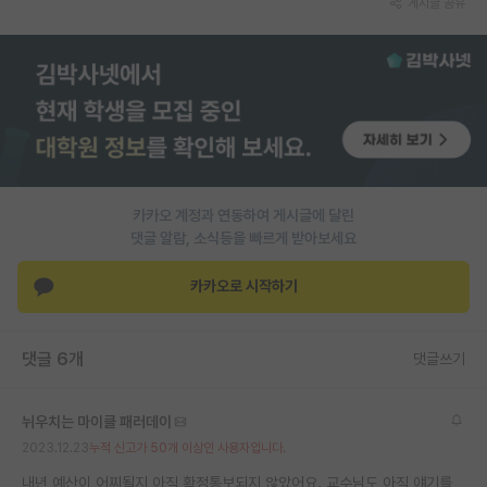
게시글 공유
PI 전용 게시판
인문사회 계열 게시판
특수/전문대학원 게시판
반도체/AI 게시판
장학금/장학생 게시판
카카오 계정과 연동하여 게시글에 달린
댓글 알람, 소식등을 빠르게 받아보세요
학술 정보 게시판
카카오로 시작하기
홍보 게시판
커리어
댓글 6개
댓글쓰기
유학교육
뉘우치는 마이클 패러데이
이벤트
2023.12.23
누적 신고가 50개 이상인 사용자입니다.
반도체 아카데미
내년 예산이 어찌될지 아직 확정통보되지 않았어요. 교수님도 아직 얘기를