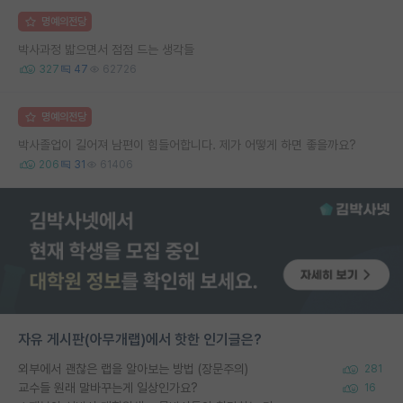
명예의전당
박사과정 밟으면서 점점 드는 생각들
327
47
62726
명예의전당
박사졸업이 길어져 남편이 힘들어합니다. 제가 어떻게 하면 좋을까요?
206
31
61406
자유 게시판(아무개랩)에서 핫한 인기글은?
외부에서 괜찮은 랩을 알아보는 방법 (장문주의)
281
교수들 원래 말바꾸는게 일상인가요?
16