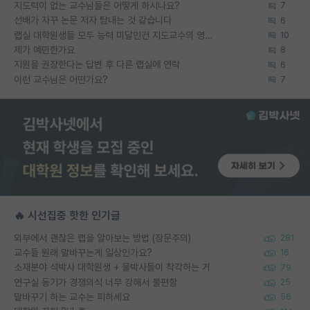
지도력이 없는 교수님들은 어떻게 하시나요?
7
선배가 자꾸 논문 저자 탐내는 것 같습니다
6
랩실 대학원생들 모두 능력 미달인건 지도교수의 영향 아닌가?
10
제가 예민한가요
8
지원을 권장한다는 답변 후 다른 랩실에 연락
6
이런 교수님은 어떤가요?
7
🔥 시선집중 핫한 인기글
외부에서 괜찮은 랩을 알아보는 방법 (장문주의)
281
교수들 원래 말바꾸는게 일상인가요?
16
소재분야 석박사 대학원생 + 물박사들이 착각하는 거
79
연구실 동기가 경쟁의식 너무 강해서 불편함
25
말바꾸기 하는 교수는 피하세요
56