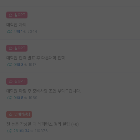
김GPT
대학원 자퇴
4
1
2344
김GPT
대학원 합격 발표 후 다른대학 진학
0
3
1917
김GPT
대학원 확정 후 준비사항 조언 부탁드립니다.
0
8
1989
명예의전당
첫 논문 작성할 때 레퍼런스 정리 꿀팁 (+a)
261
34
110376