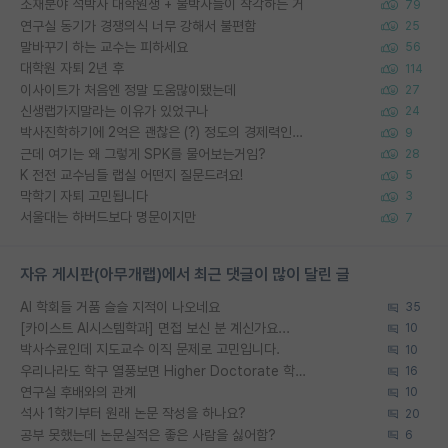
소재분야 석박사 대학원생 + 물박사들이 착각하는 거
79
연구실 동기가 경쟁의식 너무 강해서 불편함
25
말바꾸기 하는 교수는 피하세요
56
대학원 자퇴 2년 후
114
이사이트가 처음엔 정말 도움많이됐는데
27
신생랩가지말라는 이유가 있었구나
24
박사진학하기에 2억은 괜찮은 (?) 정도의 경제력인가요
9
근데 여기는 왜 그렇게 SPK를 물어보는거임?
28
K 전전 교수님들 랩실 어떤지 질문드려요!
5
막학기 자퇴 고민됩니다
3
서울대는 하버드보다 명문이지만
7
자유 게시판(아무개랩)에서 최근 댓글이 많이 달린 글
AI 학회들 거품 슬슬 지적이 나오네요
35
[카이스트 AI시스템학과] 면접 보신 분 계신가요...
10
박사수료인데 지도교수 이직 문제로 고민입니다.
10
우리나라도 학구 열풍보면 Higher Doctorate 학위가 필요하다고 봅니다.
16
연구실 후배와의 관계
10
석사 1학기부터 원래 논문 작성을 하나요?
20
공부 못했는데 논문실적은 좋은 사람을 싫어함?
6