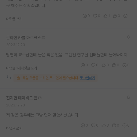
못 해주는 상황일겁니다.
재팬라운지 🌸
0
0
1
0
1
대댓글 쓰기
온화한 카를 마르크스
2023.12.23
당연히 교수님한테 물은 적은 없음. 그런건 연구실 선배들한테 물어봐야지..
0
0
0
0
0
대댓글 1개
대댓글 쓰기
해당 댓글을 보려면 로그인이 필요합니다.
로그인하기
진지한 데이비드 흄
2023.12.23
저 같은 경우에는 그냥 먼저 말씀하셨습니다.
0
0
3
0
0
대댓글 쓰기