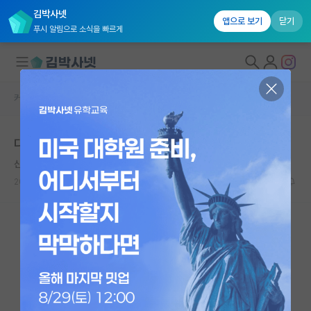
김박사넷
앱으로 보기
닫기
푸시 알림으로 소식을 빠르게
커뮤니티 홈
자유 게시판(아무개랩)
대학원생 모집
다들 대학원 월급 물어보시고 들어가시나요?
국내대학원 정보
산만한 헤르만 헤세
연구실&오픈랩
2023.12.23
6
3396
커뮤니티
커뮤니티 홈
전체글보기
베스트 게시판
IF 명예의전당