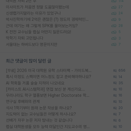
대학원 자퇴 2년 후
114
이사이트가 처음엔 정말 도움많이됐는데
27
신생랩가지말라는 이유가 있었구나
24
박사진학하기에 2억은 괜찮은 (?) 정도의 경제력인가요
9
근데 여기는 왜 그렇게 SPK를 물어보는거임?
28
K 전전 교수님들 랩실 어떤지 질문드려요!
5
막학기 자퇴 고민됩니다
3
서울대는 하버드보다 명문이지만
7
최근 댓글이 많이 달린 글
[무료] 2026 미국 대학원 유학 스타터팩 - 가이드북 & 합격자 컨택메일 템플릿
656
혹시 이정도 스펙이면 어느정도 잡고 준비해야하나요?
14
AI 학회들 거품 슬슬 지적이 나오네요
35
[카이스트 AI시스템학과] 면접 보신 분 계신가요...
10
우리나라도 학구 열풍보면 Higher Doctorate 학위가 필요하다고 봅니다.
16
연구실 후배와의 관계
10
석사 1학기부터 원래 논문 작성을 하나요?
20
지도력이 없는 교수님들은 어떻게 하시나요?
7
선배가 자꾸 논문 저자 탐내는 것 같습니다
6
랩실 대학원생들 모두 능력 미달인건 지도교수의 영향 아닌가?
10