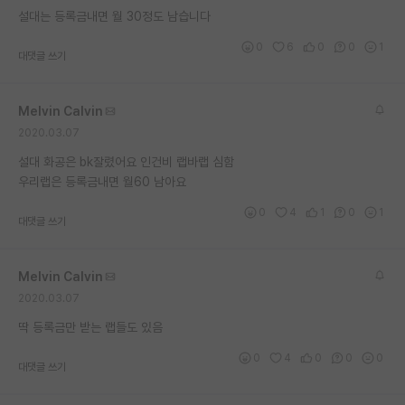
설대는 등록금내면 월 30정도 남습니다
재팬라운지 🌸
0
6
0
0
1
대댓글 쓰기
Melvin Calvin
2020.03.07
설대 화공은 bk잘렸어요 인건비 랩바랩 심함
우리랩은 등록금내면 월60 남아요
0
4
1
0
1
대댓글 쓰기
Melvin Calvin
2020.03.07
딱 등록금만 받는 랩들도 있음
0
4
0
0
0
대댓글 쓰기