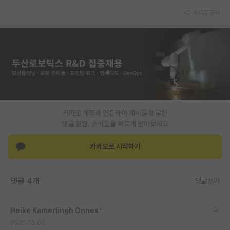
게시글 공유
PI 전용 게시판
인문사회 계열 게시판
특수/전문대학원 게시판
반도체/AI 게시판
장학금/장학생 게시판
카카오 계정과 연동하여 게시글에 달린
학술 정보 게시판
댓글 알람, 소식등을 빠르게 받아보세요
홍보 게시판
카카오로 시작하기
커리어
유학교육
댓글 4개
댓글쓰기
이벤트
Heike Kamerlingh Onnes
*
반도체 아카데미
2020.03.06