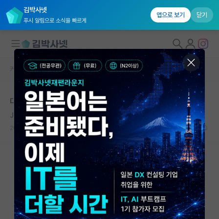
김박사넷
앱으로 보기
닫기
푸시 알림으로 소식을 빠르게
커뮤니티 홈
자유 게시판(아무개랩)
대학원생 모집
대학원생 월급관련
국내대학원 정보
Jan Ingenhousz
연구실&오픈랩
2020.03.06
4
21850
커뮤니티
커뮤니티 홈
전체글보기
베스트 게시판
IF 명예의전당