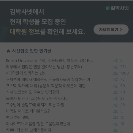
🔥 시선집중 핫한 인기글
Korea University 수학, 컴퓨터과학 이학사, UC Berkeley 산업공학 대학원 공학박사가 되는 것은 쉽지 않겠죠?
9
외부에서 괜찮은 랩을 알아보는 방법 (장문주의)
274
<대학원에 입학하는 법>
1388
소재분야 석박사 대학원생 + 물박사들이 착각하는 거
72
포스텍 억까에 대해 (동문의 학문적 아웃풋에 대한 반박)
50
석사 받았는데도 교수랑 연락한다.
43
물박사 되는 건 교수탓도 있는거 아니냐
29
교수님이 슬럼프에 빠지게 되는 과정
40
대학원 어디로 가야할까요?
5
편애 하는 방법
12
이사이트가 처음엔 정말 도움많이됐는데
13
커뮤니티는 다 쓰레기통이지
5