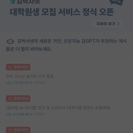
김박사넷의 새로운 거인, 인공지능 김GPT가 추천하는 게시
물로 더 멀리 바라보세요.
명예의전당
우리 교수님 솔직히 너무 좋음
326
47
105147
명예의전당
[일반랩 vs 대가랩] 연구 및 논문비교 (과학자를 꿈꾸는 분들에게)
404
40
110917
명예의전당