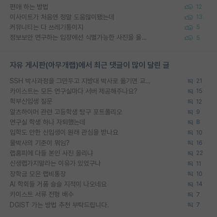
편애 하는 방법
12
이사이트가 처음엔 정말 도움많이됐는데
13
커뮤니티는 다 쓰레기통이지
5
정보보안 연구하는 입장에선 식별가능한 사진을 올리는건 비추이긴함
5
자유 게시판(아무개랩)에서 최근 댓글이 많이 달린 글
SSH 박사과정을 그만두고 지방대 박사로 옮기면 교수의 꿈은 끝일까요?
21
카이스트는 모든 연구실마다 서버 제공해주나요?
15
학부신입생 질문
12
알츠하이머 관련 고등학생 탐구 포트폴리오
9
연구실 학생 하나 자퇴했는데
8
입학도 안한 신입생이 원래 관심을 받나요
10
물박사의 기준이 뭐임?
16
랩홈피에 다들 본인 사진 올리냐
22
신생랩가지말라는 이유가 있었구나
11
장학금 모은 랩비통장
10
AI 학회들 거품 슬슬 지적이 나오네요
14
카이스트 서류 전형 배수
7
DGIST 가는 방법 추천 부탁드립니다.
7