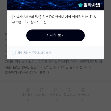
자유 게시판(아무개랩)
[김박사넷재팬라운지] 일본 DX 컨설팅 기업 취업을 위한 IT, AI
미국 유학 게시판
부트캠프 1기 참가자 모집
미국 대학원 합격 후기 게시판
안녕하세요!
자세히 보기
대학원생 모집 게시판
현재 성균관대 화공 4학년에 재학중인 학생입니다.
학점은 낮은 편은 아니라서 서울대나 자대 대학원에 갈 것 같습니다.
대학원 합격 후기 게시판
그런데 보통 대학원생들은 월급 어느정도 받나요..?
하루 동안 이 컨텐츠 보지 않기
학비+생활비+자취(혹은 기숙사) 를 충당할 만큼 받나요?
연구실(PI) 홍보 게시판
자대의 경우 bk사업이나 장학금 이런걸로 대략적으로는 어떤지 알겠는데,
서울대같은 경우는 월급이나 장학금에 대해서는 알기가 힘드네요 ㅜㅜ
석박사 채용 정보 게시판
알바까지 해야하는건 아니겠죠..?
임용 정보 게시판
학부 인턴 게시판
응원해요
공감해요
추천해요
궁금해요
별로에요
취업 게시판
0
1
0
0
0
임용 후기 게시판