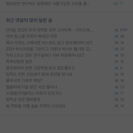
정보보안 연구하는 입장에선 식별가능한 사진을 올리는건 비추이긴함
5
최근 댓글이 많이 달린 글
[무료] 2026 미국 대학원 유학 스타터팩 - 가이드북 & 합격자 컨택메일 템플릿
645
미박 탑스쿨 유학이 빡세진 이유
18
혹시 이정도 스펙이면 어느정도 잡고 준비해야하나요?
14
SSH 박사과정을 그만두고 지방대 박사로 옮기면 교수의 꿈은 끝일까요?
21
카이스트는 모든 연구실마다 서버 제공해주나요?
15
학부신입생 질문
12
알츠하이머 관련 고등학생 탐구 포트폴리오
9
입학도 안한 신입생이 원래 관심을 받나요
10
물박사의 기준이 뭐임?
16
랩홈피에 다들 본인 사진 올리냐
22
신생랩가지말라는 이유가 있었구나
11
장학금 모은 랩비통장
10
AI 학회들 거품 슬슬 지적이 나오네요
14