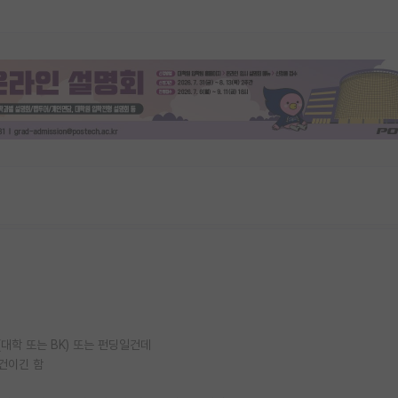
대학 또는 BK) 또는 펀딩일건데
건이긴 함