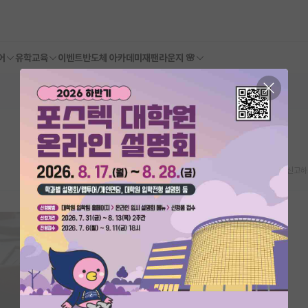
어
유학교육
이벤트
반도체 아카데미
재팬라운지 🌸
스크랩
신고하