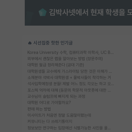
🔥 시선집중 핫한 인기글
Korea University 수학, 컴퓨터과학 이학사, UC Berkeley 산업공학 대학원 공학박사가 되는 것은 쉽지 않겠죠?
외부에서 괜찮은 랩을 알아보는 방법 (장문주의)
대학원 월급 정리해준다 (공대 기준)
대학원생들 교수에게 가스라이팅 당한 것은 이해가 갑니다. 안타깝네요.
소재분야 석박사 대학원생 + 물박사들이 착각하는 거
석사입학예정생 분들! 제발 어느 정도 각오는 하고 오세요.
포스텍 억까에 대해 (동문의 학문적 아웃풋에 대한 반박)
교수님이 슬럼프에 빠지게 되는 과정
대학원 어디로 가야할까요?
편애 하는 방법
이사이트가 처음엔 정말 도움많이됐는데
커뮤니티는 다 쓰레기통이지
정보보안 연구하는 입장에선 식별가능한 사진을 올리는건 비추이긴함