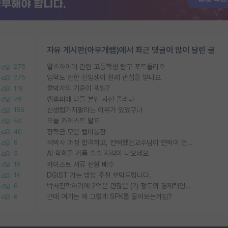
자유 게시판(아무개랩)에서 최근 댓글이 많이 달린 글
알츠하이머 관련 고등학생 탐구 포트폴리오
275
입학도 안한 신입생이 원래 관심을 받나요
275
물박사의 기준이 뭐임?
119
랩홈피에 다들 본인 사진 올리냐
76
신생랩가지말라는 이유가 있었구나
156
오늘 카이스트 발표
50
장학금 모은 랩비통장
40
석박사 과정 합격하고, 컨택했던교수님이 연락이 안됩니다...
6
AI 학회들 거품 슬슬 지적이 나오네요
5
카이스트 서류 전형 배수
16
DGIST 가는 방법 추천 부탁드립니다.
14
박사진학하기에 2억은 괜찮은 (?) 정도의 경제력인가요
6
근데 여기는 왜 그렇게 SPK를 물어보는거임?
6