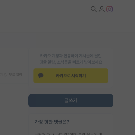
카카오 계정과 연동하여 게시글에 달린
댓글 알람, 소식등을 빠르게 받아보세요
기
댓글 알람
카카오로 시작하기
글쓰기
가장 핫한 댓글은?
서당개 개 ㅅㄲ도 3년이면 풍월 읊는데 박사 5년 이상 대리고 있으면서 물된건 교수 탓 맞는ㄱ게 거기가 서당이 아니란 소리임