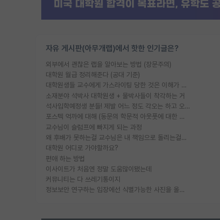
자유 게시판(아무개랩)에서 핫한 인기글은?
외부에서 괜찮은 랩을 알아보는 방법 (장문주의)
대학원 월급 정리해준다 (공대 기준)
대학원생들 교수에게 가스라이팅 당한 것은 이해가 갑니다. 안타깝네요.
소재분야 석박사 대학원생 + 물박사들이 착각하는 거
석사입학예정생 분들! 제발 어느 정도 각오는 하고 오세요.
포스텍 억까에 대해 (동문의 학문적 아웃풋에 대한 반박)
교수님이 슬럼프에 빠지게 되는 과정
왜 후배가 못하는걸 교수님은 내 책임으로 돌리는걸까요?
대학원 어디로 가야할까요?
편애 하는 방법
이사이트가 처음엔 정말 도움많이됐는데
커뮤니티는 다 쓰레기통이지
정보보안 연구하는 입장에선 식별가능한 사진을 올리는건 비추이긴함