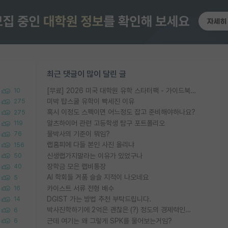
최근 댓글이 많이 달린 글
[무료] 2026 미국 대학원 유학 스타터팩 - 가이드북 & 합격자 컨택메일 템플릿
10
미박 탑스쿨 유학이 빡세진 이유
275
혹시 이정도 스펙이면 어느정도 잡고 준비해야하나요?
275
알츠하이머 관련 고등학생 탐구 포트폴리오
119
물박사의 기준이 뭐임?
76
랩홈피에 다들 본인 사진 올리냐
156
신생랩가지말라는 이유가 있었구나
50
장학금 모은 랩비통장
40
AI 학회들 거품 슬슬 지적이 나오네요
5
카이스트 서류 전형 배수
16
DGIST 가는 방법 추천 부탁드립니다.
14
박사진학하기에 2억은 괜찮은 (?) 정도의 경제력인가요
6
근데 여기는 왜 그렇게 SPK를 물어보는거임?
6