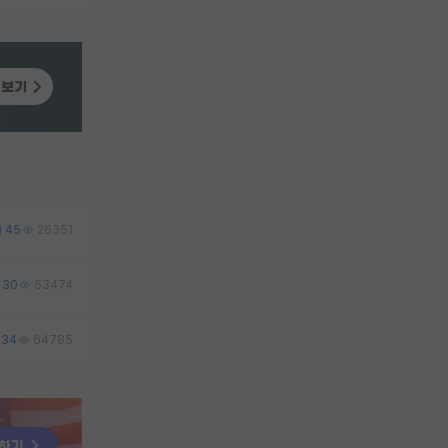
45
26351
30
53474
34
64785