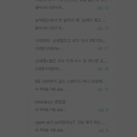
물박사의 기준이 뭐임?
12
능력없는박사 란 말이지 뭐. 능력이 뭐고 능력이 있다는게 뭔지는 사람마다 기준이 다르니까 얘기해봐야 서로 자기 기준만 얘기해서 논쟁이 끝이 안나고. 주위에서 능력있고 야심있는 신입생이 교수가 유의미한 피드백을 아예 안주면서 제대로된 과제에 참여해볼 기회도 제공하지 않고 잡일 뺑뺑이만 돌려서 맨날 단순작업만 하면서 밤새다가 눈빛이 점점 죽어가는걸 본 사람은 물박사는 교수탓이라고 하고, 교수는 이것저것 알려도 주고 기회도 주고 사수 동기 붙여주면서 어떻게든 끌고가려고 하는데 본인이 매일 뺀질거리면서 출근 하는둥마는둥 하다가 기껏 와서도 폰이나 쳐다보다가 실험 망치고 저녁약속있어서 먼저 가볼게요~ 하는걸 본 사람은 물박사는 본인탓이라고 함.
물박사의 기준이 뭐임?
13
가지마라. 신생랩이고 내가 석사 3학기차인데 최고참인데 나도 아무것도 모르는데 교수가 후배들 왜 논문 교육 안시키냐. 논문 왜 안 써오냐 닦달한다
신생랩가지말라는 이유가 있었구나
17
신생랩+젊은 교수 이게 ㄹㅇ 모 아니면 도인듯.
신생랩가지말라는 이유가 있었구나
16
ML 대부분이 골드 스탠다드 하나 상정해놓고 (벤치마크 데이터셋이 여러 개면 여러 개 상정) 그거 얼마나 잘 맞추나 싸움임 가끔 번뜩이는 설계 철학을 보여주는 논문들도 있지만 대부분 그거 성적 얼마나 더 올리느라에 혈안이 되어 있는 측면이 잇음
AI 학회들 거품 슬슬 지적이 나오네요
13
neurips는 괜찮음
AI 학회들 거품 슬슬 지적이 나오네요
9
open ai가 ai대장아님? 그럼 쟤가 하는 말이 다 맞겠네
AI 학회들 거품 슬슬 지적이 나오네요
8