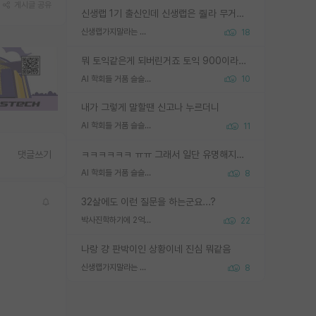
게시글 공유
신생랩 1기 출신인데 신생랩은 줠라 무거운 바벨 같은거임. 들면 대박인데 못들면 깔려 죽음. 아무도 알려주지 않는 환경에서 자생해야하지만, 일단 살아남았다면 그 어떤 사람보다 악착같고 생존력 높은 사람으로 거듭날 수 있음
신생랩가지말라는 이유가 있었구나
18
뭐 토익같은게 되버린거죠 토익 900이라고 영어잘하는건 아닙니다만 잘하는사람은 다 900을 넘는 그런
AI 학회들 거품 슬슬 지적이 나오네요
10
내가 그렇게 말할땐 신고나 누르더니
AI 학회들 거품 슬슬 지적이 나오네요
11
ㅋㅋㅋㅋㅋㅋ ㅠㅠ 그래서 일단 유명해지는게 중요한거같습니다
댓글쓰기
AI 학회들 거품 슬슬 지적이 나오네요
8
32살에도 이런 질문을 하는군요...?
박사진학하기에 2억은 괜찮은 (?) 정도의 경제력인가요
22
나랑 걍 판박이인 상황이네 진심 뭐같음
신생랩가지말라는 이유가 있었구나
8