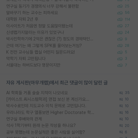
연구실 동기가 경쟁의식 너무 강해서 불편함
25
말바꾸기 하는 교수는 피하세요
56
대학원 자퇴 2년 후
114
이사이트가 처음엔 정말 도움많이됐는데
27
신생랩가지말라는 이유가 있었구나
24
박사진학하기에 2억은 괜찮은 (?) 정도의 경제력인가요
9
근데 여기는 왜 그렇게 SPK를 물어보는거임?
28
K 전전 교수님들 랩실 어떤지 질문드려요!
5
막학기 자퇴 고민됩니다
3
서울대는 하버드보다 명문이지만
7
자유 게시판(아무개랩)에서 최근 댓글이 많이 달린 글
AI 학회들 거품 슬슬 지적이 나오네요
35
[카이스트 AI시스템학과] 면접 보신 분 계신가요...
10
박사수료인데 지도교수 이직 문제로 고민입니다.
10
우리나라도 학구 열풍보면 Higher Doctorate 학위가 필요하다고 봅니다.
16
연구실 후배와의 관계
10
석사 1학기부터 원래 논문 작성을 하나요?
20
공부 못했는데 논문실적은 좋은 사람을 싫어함?
6