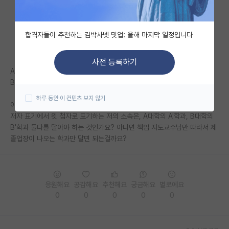
자유 게시판(아무개랩)
합격자들이 추천하는 김박사넷 밋업: 올해 마지막 일정입니다
미국 유학 게시판
미국 대학원 합격 후기 게시판
사전 등록하기
A대학의 A'학과의 교수A"님이 책임 지도교수
대학원생 모집 게시판
B대학의 B'학과의 교수B"님이 공동 지도교수
하루 동안 이 컨텐츠 보지 않기
대학원 합격 후기 게시판
이런 상태에서 저널에 논문을 제출한다면
저자 표기에서 윗 첨자로 표기하는 저의 소속은, A대학의 A'학과, B대학의
연구실(PI) 홍보 게시판
B'학과 둘다를 달아야 하는 것인가요? 아니면 책임 지도교수님만 따라서 제
졸업장이 나오는 학과만 달면 되는걸까요?
석박사 채용 정보 게시판
임용 정보 게시판
학부 인턴 게시판
응원해요
공감해요
추천해요
궁금해요
별로에요
0
0
0
0
0
취업 게시판
임용 후기 게시판