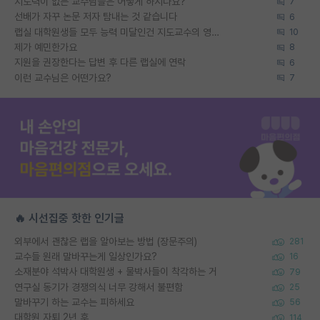
지도력이 없는 교수님들은 어떻게 하시나요?
7
선배가 자꾸 논문 저자 탐내는 것 같습니다
6
랩실 대학원생들 모두 능력 미달인건 지도교수의 영향 아닌가?
10
제가 예민한가요
8
지원을 권장한다는 답변 후 다른 랩실에 연락
6
이런 교수님은 어떤가요?
7
🔥 시선집중 핫한 인기글
외부에서 괜찮은 랩을 알아보는 방법 (장문주의)
281
교수들 원래 말바꾸는게 일상인가요?
16
소재분야 석박사 대학원생 + 물박사들이 착각하는 거
79
연구실 동기가 경쟁의식 너무 강해서 불편함
25
말바꾸기 하는 교수는 피하세요
56
대학원 자퇴 2년 후
114