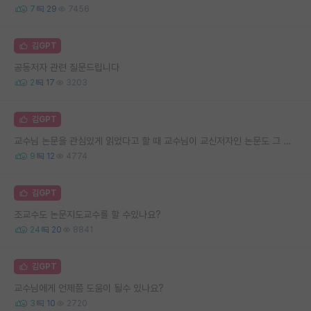
7
29
7456
김GPT
공동저자 관련 질문드립니다
2
17
3203
김GPT
교수님 논문을 관심있게 읽었다고 할 때 교수님이 교신저자인 논문도 그 대상에 들어가나요?
9
12
4774
김GPT
조교수도 논문지도교수를 할 수있나요?
24
20
8841
김GPT
교수님에게 언제쯤 도움이 될수 있나요?
3
10
2720