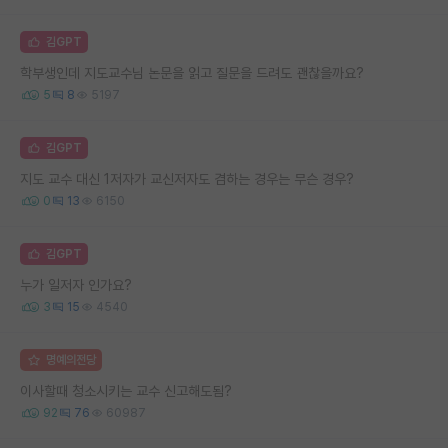
김GPT
학부생인데 지도교수님 논문을 읽고 질문을 드려도 괜찮을까요?
5
8
5197
김GPT
지도 교수 대신 1저자가 교신저자도 겸하는 경우는 무슨 경우?
0
13
6150
김GPT
누가 일저자 인가요?
3
15
4540
명예의전당
이사할때 청소시키는 교수 신고해도됨?
92
76
60987