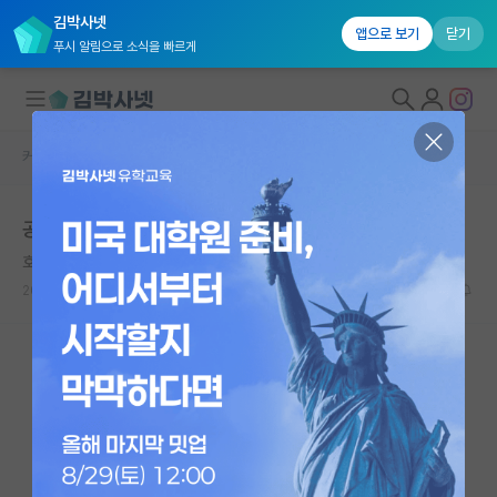
김박사넷
앱으로 보기
닫기
푸시 알림으로 소식을 빠르게
커뮤니티 홈
자유 게시판(아무개랩)
대학원생 모집
공동지도
국내대학원 정보
호탕한 앙투안 라부아지에
연구실&오픈랩
2023.09.30
7
1522
커뮤니티
커뮤니티 홈
전체글보기
베스트 게시판
IF 명예의전당