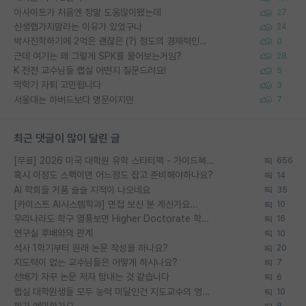
이사이트가 처음엔 정말 도움많이됐는데
27
신생랩가지말라는 이유가 있었구나
24
박사진학하기에 2억은 괜찮은 (?) 정도의 경제력인가요
9
근데 여기는 왜 그렇게 SPK를 물어보는거임?
28
K 전전 교수님들 랩실 어떤지 질문드려요!
5
막학기 자퇴 고민됩니다
3
서울대는 하버드보다 명문이지만
7
최근 댓글이 많이 달린 글
[무료] 2026 미국 대학원 유학 스타터팩 - 가이드북 & 합격자 컨택메일 템플릿
656
혹시 이정도 스펙이면 어느정도 잡고 준비해야하나요?
14
AI 학회들 거품 슬슬 지적이 나오네요
35
[카이스트 AI시스템학과] 면접 보신 분 계신가요...
10
우리나라도 학구 열풍보면 Higher Doctorate 학위가 필요하다고 봅니다.
16
연구실 후배와의 관계
10
석사 1학기부터 원래 논문 작성을 하나요?
20
지도력이 없는 교수님들은 어떻게 하시나요?
7
선배가 자꾸 논문 저자 탐내는 것 같습니다
6
랩실 대학원생들 모두 능력 미달인건 지도교수의 영향 아닌가?
10