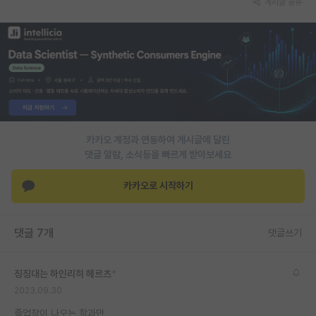
게시글 공유
PI 전용 게시판
인문사회 계열 게시판
특수/전문대학원 게시판
반도체/AI 게시판
장학금/장학생 게시판
카카오 계정과 연동하여 게시글에 달린
댓글 알람, 소식등을 빠르게 받아보세요
학술 정보 게시판
카카오로 시작하기
홍보 게시판
커리어
댓글 7개
댓글쓰기
유학교육
징징대는 하인리히 헤르츠
*
이벤트
2023.09.30
반도체 아카데미
졸업장이 나오는 학과만