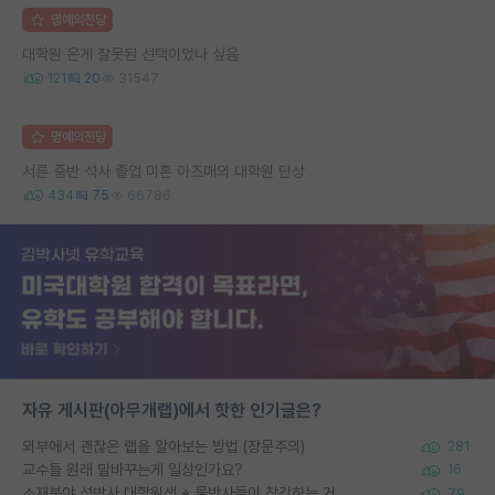
명예의전당
대학원 온게 잘못된 선택이었나 싶음
121
20
31547
명예의전당
서른 중반 석사 졸업 미혼 아즈매의 대학원 단상
434
75
66786
자유 게시판(아무개랩)에서 핫한 인기글은?
외부에서 괜찮은 랩을 알아보는 방법 (장문주의)
281
교수들 원래 말바꾸는게 일상인가요?
16
소재분야 석박사 대학원생 + 물박사들이 착각하는 거
79