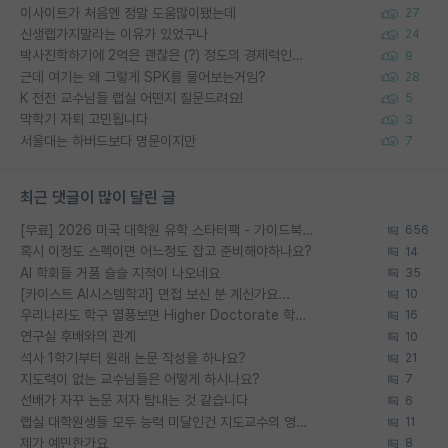
이사이트가 처음엔 정말 도움많이됐는데
27
신생랩가지말라는 이유가 있었구나
24
박사진학하기에 2억은 괜찮은 (?) 정도의 경제력인가요
9
근데 여기는 왜 그렇게 SPK를 물어보는거임?
28
K 전전 교수님들 랩실 어떤지 질문드려요!
5
막학기 자퇴 고민됩니다
3
서울대는 하버드보다 명문이지만
7
최근 댓글이 많이 달린 글
[무료] 2026 미국 대학원 유학 스타터팩 - 가이드북 & 합격자 컨택메일 템플릿
656
혹시 이정도 스펙이면 어느정도 잡고 준비해야하나요?
14
AI 학회들 거품 슬슬 지적이 나오네요
35
[카이스트 AI시스템학과] 면접 보신 분 계신가요...
10
우리나라도 학구 열풍보면 Higher Doctorate 학위가 필요하다고 봅니다.
16
연구실 후배와의 관계
10
석사 1학기부터 원래 논문 작성을 하나요?
21
지도력이 없는 교수님들은 어떻게 하시나요?
7
선배가 자꾸 논문 저자 탐내는 것 같습니다
6
랩실 대학원생들 모두 능력 미달인건 지도교수의 영향 아닌가?
11
제가 예민한가요
8