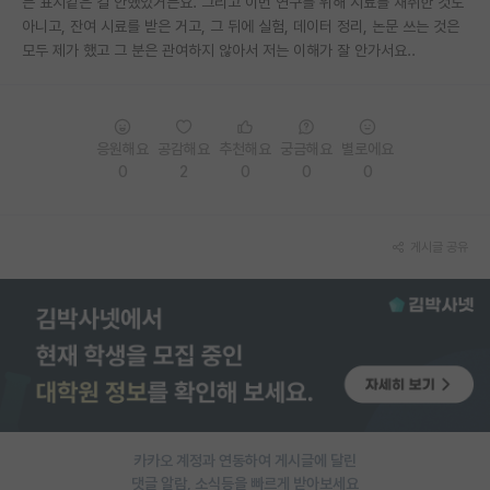
는 표시같은 걸 안했었거든요. 그리고 이번 연구를 위해 시료를 채취한 것도
아니고, 잔여 시료를 받은 거고, 그 뒤에 실험, 데이터 정리, 논문 쓰는 것은
PI 전용 게시판
모두 제가 했고 그 분은 관여하지 않아서 저는 이해가 잘 안가서요..
인문사회 계열 게시판
특수/전문대학원 게시판
응원해요
공감해요
추천해요
궁금해요
별로에요
반도체/AI 게시판
0
2
0
0
0
장학금/장학생 게시판
게시글 공유
학술 정보 게시판
홍보 게시판
커리어
유학교육
이벤트
카카오 계정과 연동하여 게시글에 달린
반도체 아카데미
댓글 알람, 소식등을 빠르게 받아보세요