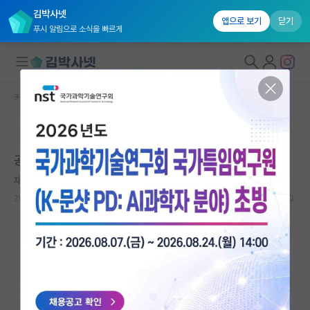
김박사넷
앱으로 보기
닫기
푸시 알림으로 소식을 빠르게
커뮤니티 홈
자유 게시판(아무개랩)
대학원생 모집
본문이 수정되지 않는 박제글입니다.
국내대학원 정보
공동저자 관련 질문드립니다
연구실&오픈랩
재치있는 마키아벨리
커뮤니티
2025.03.26
17
3204
커뮤니티 홈
전체글보기
베스트 게시판
IF 명예의전당