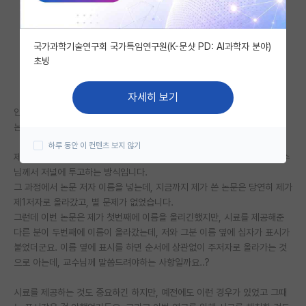
자유 게시판(아무개랩)
국가과학기술연구회 국가특임연구원(K-문샷 PD: AI과학자 분야)
미국 유학 게시판
초빙
미국 대학원 합격 후기 게시판
자세히 보기
대학원생 모집 게시판
안녕하세요 석박통합과정으로 재학중인 학생입니다.
논문 저자때문에 질문글을 올리는데요.
대학원 합격 후기 게시판
하루 동안 이 컨텐츠 보지 않기
제가 논문을 하나 썼는데, 저희 랩은 논문을 쓰면 교수님이 읽어보시고 교수
연구실(PI) 홍보 게시판
님께서 저널에 투고하는 방식입니다.
그 과정에서 논문 저자 이름을 넣는데, 지금까지 제가 쓴 논문은 당연히 제가
석박사 채용 정보 게시판
제1저자로 올라갔고, 별 문제가 없었습니다.
그런데 이번 논문은 제가 첫번째에 이름을 올리긴했지만, 시료를 제공해준
임용 정보 게시판
다른 분이 두번째에 이름이 올라갔는데, 저와 그분 이름 옆에 십자가 표시가
학부 인턴 게시판
붙었더군요. 이름 옆에 표시를 하면 순서에 상관없이 주저자로 올라가는 것
으로 아는데, 교수님께 말씀드려야하는 사항일까요..?
취업 게시판
시료를 제공하는 것도 중요하긴 하지만, 예전에도 이런 경우가 있었고 그때
임용 후기 게시판