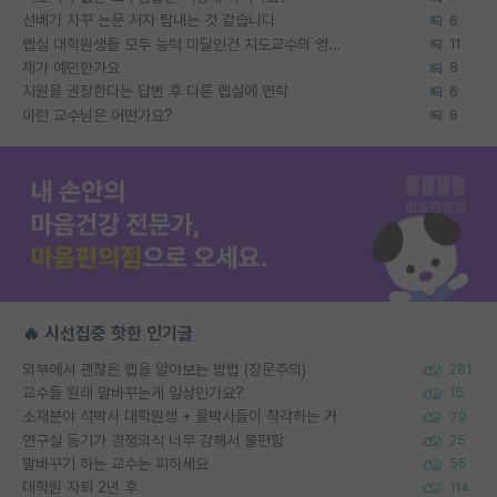
선배가 자꾸 논문 저자 탐내는 것 같습니다
6
랩실 대학원생들 모두 능력 미달인건 지도교수의 영향 아닌가?
11
제가 예민한가요
8
지원을 권장한다는 답변 후 다른 랩실에 연락
6
이런 교수님은 어떤가요?
8
🔥 시선집중 핫한 인기글
외부에서 괜찮은 랩을 알아보는 방법 (장문주의)
281
교수들 원래 말바꾸는게 일상인가요?
16
소재분야 석박사 대학원생 + 물박사들이 착각하는 거
79
연구실 동기가 경쟁의식 너무 강해서 불편함
25
말바꾸기 하는 교수는 피하세요
56
대학원 자퇴 2년 후
114