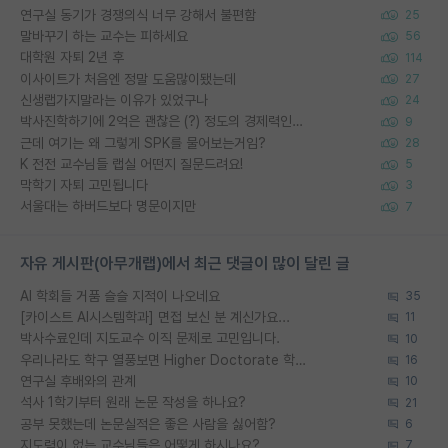
연구실 동기가 경쟁의식 너무 강해서 불편함
25
말바꾸기 하는 교수는 피하세요
56
대학원 자퇴 2년 후
114
이사이트가 처음엔 정말 도움많이됐는데
27
신생랩가지말라는 이유가 있었구나
24
박사진학하기에 2억은 괜찮은 (?) 정도의 경제력인가요
9
근데 여기는 왜 그렇게 SPK를 물어보는거임?
28
K 전전 교수님들 랩실 어떤지 질문드려요!
5
막학기 자퇴 고민됩니다
3
서울대는 하버드보다 명문이지만
7
자유 게시판(아무개랩)에서 최근 댓글이 많이 달린 글
AI 학회들 거품 슬슬 지적이 나오네요
35
[카이스트 AI시스템학과] 면접 보신 분 계신가요...
11
박사수료인데 지도교수 이직 문제로 고민입니다.
10
우리나라도 학구 열풍보면 Higher Doctorate 학위가 필요하다고 봅니다.
16
연구실 후배와의 관계
10
석사 1학기부터 원래 논문 작성을 하나요?
21
공부 못했는데 논문실적은 좋은 사람을 싫어함?
6
지도력이 없는 교수님들은 어떻게 하시나요?
7