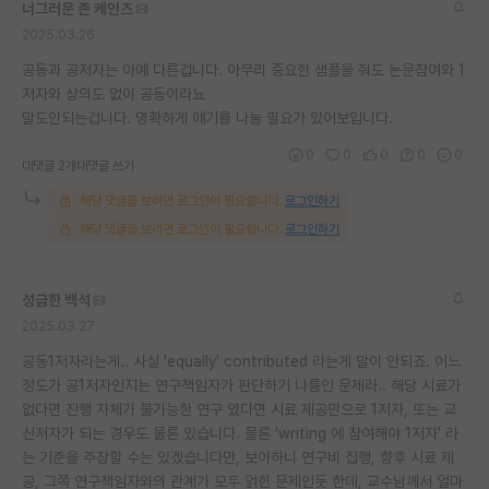
너그러운 존 케인즈
2025.03.26
공동과 공저자는 아예 다른겁니다. 아무리 중요한 샘플을 줘도 논문참여와 1
저자와 상의도 없이 공동이라뇨
말도안되는겁니다. 명확하게 얘기를 나눌 필요가 있어보입니다.
0
0
0
0
0
대댓글 2개
대댓글 쓰기
해당 댓글을 보려면 로그인이 필요합니다.
로그인하기
해당 댓글을 보려면 로그인이 필요합니다.
로그인하기
성급한 백석
2025.03.27
공동1저자라는게.. 사실 'equally' contributed 라는게 말이 안되죠. 어느
정도가 공1저자인지는 연구책임자가 판단하기 나름인 문제라.. 해당 시료가
없다면 진행 자체가 불가능한 연구 였다면 시료 제공만으로 1저자, 또는 교
신저자가 되는 경우도 물론 있습니다. 물론 'writing 에 참여해야 1저자' 라
는 기준을 주장할 수는 있겠습니다만, 보아하니 연구비 집행, 향후 시료 제
공, 그쪽 연구책임자와의 관계가 모두 얽힌 문제인듯 한데, 교수님께서 얼마