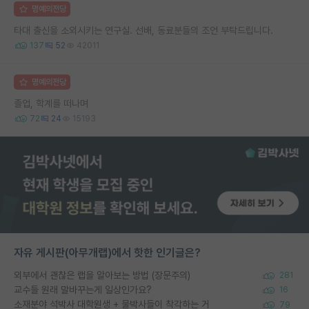
명예의전당
타대 출신을 소외시키는 연구실. 선배, 동료분들의 조언 부탁드립니다.
137
52
42011
명예의전당
졸업, 학계를 떠나며
72
24
15193
자유 게시판(아무개랩)에서 핫한 인기글은?
외부에서 괜찮은 랩을 알아보는 방법 (장문주의)
281
교수들 원래 말바꾸는게 일상인가요?
16
소재분야 석박사 대학원생 + 물박사들이 착각하는 거
79