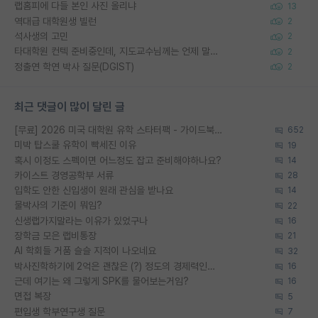
랩홈피에 다들 본인 사진 올리냐
13
역대급 대학원생 빌런
2
석사생의 고민
2
타대학원 컨텍 준비중인데, 지도교수님께는 언제 말씀드려야 할까요?
2
정출연 학연 박사 질문(DGIST)
2
최근 댓글이 많이 달린 글
[무료] 2026 미국 대학원 유학 스타터팩 - 가이드북 & 합격자 컨택메일 템플릿
652
미박 탑스쿨 유학이 빡세진 이유
19
혹시 이정도 스펙이면 어느정도 잡고 준비해야하나요?
14
카이스트 경영공학부 서류
28
입학도 안한 신입생이 원래 관심을 받나요
14
물박사의 기준이 뭐임?
22
신생랩가지말라는 이유가 있었구나
16
장학금 모은 랩비통장
21
AI 학회들 거품 슬슬 지적이 나오네요
32
박사진학하기에 2억은 괜찮은 (?) 정도의 경제력인가요
16
근데 여기는 왜 그렇게 SPK를 물어보는거임?
16
면접 복장
5
편입생 학부연구생 질문
7