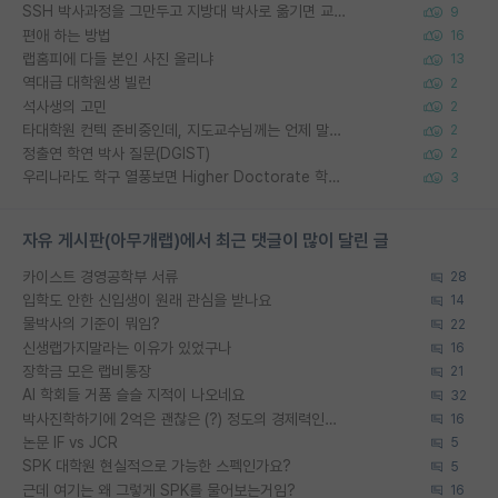
SSH 박사과정을 그만두고 지방대 박사로 옮기면 교수의 꿈은 끝일까요?
9
편애 하는 방법
16
랩홈피에 다들 본인 사진 올리냐
13
역대급 대학원생 빌런
2
석사생의 고민
2
타대학원 컨텍 준비중인데, 지도교수님께는 언제 말씀드려야 할까요?
2
정출연 학연 박사 질문(DGIST)
2
우리나라도 학구 열풍보면 Higher Doctorate 학위가 필요하다고 봅니다.
3
자유 게시판(아무개랩)에서 최근 댓글이 많이 달린 글
카이스트 경영공학부 서류
28
입학도 안한 신입생이 원래 관심을 받나요
14
물박사의 기준이 뭐임?
22
신생랩가지말라는 이유가 있었구나
16
장학금 모은 랩비통장
21
AI 학회들 거품 슬슬 지적이 나오네요
32
박사진학하기에 2억은 괜찮은 (?) 정도의 경제력인가요
16
논문 IF vs JCR
5
SPK 대학원 현실적으로 가능한 스펙인가요?
5
근데 여기는 왜 그렇게 SPK를 물어보는거임?
16