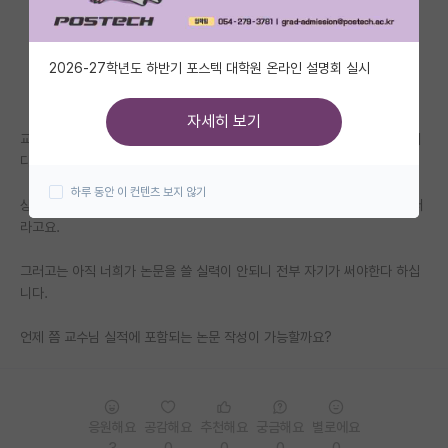
자유 게시판(아무개랩)
2026-27학년도 하반기 포스텍 대학원 온라인 설명회 실시
미국 유학 게시판
미국 대학원 합격 후기 게시판
자세히 보기
교수님이 올해 처음 임용되어서 저는 올해 하반기에 석사 1기생을 시작합니
대학원생 모집 게시판
다.
하루 동안 이 컨텐츠 보지 않기
대학원 합격 후기 게시판
상담때 교수님께서 3년 내로 논문 3편을 써야 임용 연장이 가능하다 하시더
라고요.
연구실(PI) 홍보 게시판
그러고는 아직 너희가 논문을 쓸 실력이 안되니 전부 자기가 써야한다 하십
석박사 채용 정보 게시판
니다.
임용 정보 게시판
언제 쯤 교수님 실적에 포함되는 논문 작성이 가능할까요?
학부 인턴 게시판
취업 게시판
응원해요
공감해요
추천해요
궁금해요
별로에요
임용 후기 게시판
3
0
0
0
0