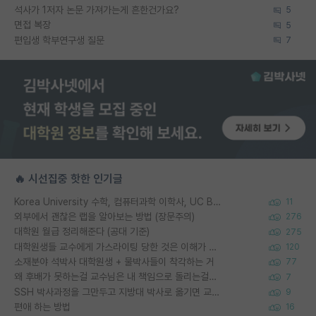
석사가 1저자 논문 가져가는게 흔한건가요?
5
면접 복장
5
편입생 학부연구생 질문
7
🔥 시선집중 핫한 인기글
Korea University 수학, 컴퓨터과학 이학사, UC Berkeley 산업공학 대학원 공학박사가 되는 것은 쉽지 않겠죠?
11
외부에서 괜찮은 랩을 알아보는 방법 (장문주의)
276
대학원 월급 정리해준다 (공대 기준)
275
대학원생들 교수에게 가스라이팅 당한 것은 이해가 갑니다. 안타깝네요.
120
소재분야 석박사 대학원생 + 물박사들이 착각하는 거
77
왜 후배가 못하는걸 교수님은 내 책임으로 돌리는걸까요?
7
SSH 박사과정을 그만두고 지방대 박사로 옮기면 교수의 꿈은 끝일까요?
9
편애 하는 방법
16