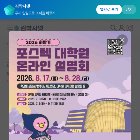
김박사넷
앱으로 보기
닫기
푸시 알림으로 소식을 빠르게
커뮤니티 홈
자유 게시판(아무개랩)
대학원생 모집
교수님에게 언제쯤 도움이 될수 있나요?
국내대학원 정보
착한 우장춘
연구실&오픈랩
2025.04.25
10
2713
커뮤니티
커뮤니티 홈
전체글보기
베스트 게시판
IF 명예의전당