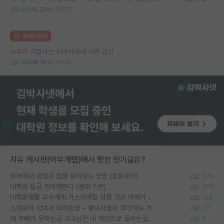
214
29
49917
명예의전당
소주가 지껄이는 김박사넷에 대한 감상
104
10
11574
자유 게시판(아무개랩)에서 핫한 인기글은?
외부에서 괜찮은 랩을 알아보는 방법 (장문주의)
276
대학원 월급 정리해준다 (공대 기준)
275
대학원생들 교수에게 가스라이팅 당한 것은 이해가 갑니다. 안타깝네요.
120
소재분야 석박사 대학원생 + 물박사들이 착각하는 거
77
왜 후배가 못하는걸 교수님은 내 책임으로 돌리는걸까요?
7