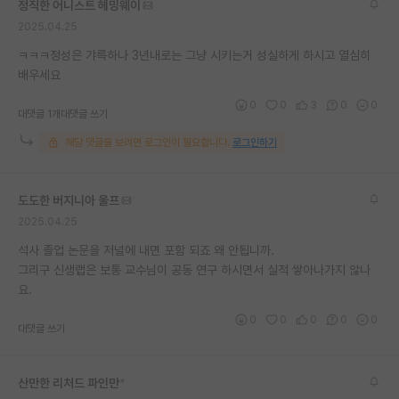
정직한 어니스트 헤밍웨이
재팬라운지 🌸
2025.04.25
ㅋㅋㅋ정성은 갸륵하나 3년내로는 그냥 시키는거 성실하게 하시고 열심히
배우세요
0
0
3
0
0
대댓글 1개
대댓글 쓰기
해당 댓글을 보려면 로그인이 필요합니다.
로그인하기
도도한 버지니아 울프
2025.04.25
석사 졸업 논문을 저널에 내면 포함 되죠 왜 안됩니까.
그리구 신생랩은 보통 교수님이 공동 연구 하시면서 실적 쌓아나가지 않나
요.
0
0
0
0
0
대댓글 쓰기
산만한 리처드 파인만
*