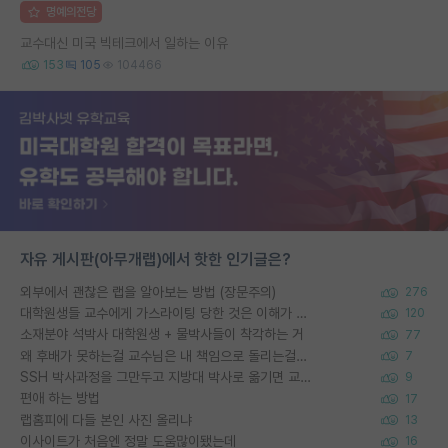
명예의전당
교수대신 미국 빅테크에서 일하는 이유
153
105
104466
자유 게시판(아무개랩)에서 핫한 인기글은?
외부에서 괜찮은 랩을 알아보는 방법 (장문주의)
276
대학원생들 교수에게 가스라이팅 당한 것은 이해가 갑니다. 안타깝네요.
120
소재분야 석박사 대학원생 + 물박사들이 착각하는 거
77
왜 후배가 못하는걸 교수님은 내 책임으로 돌리는걸까요?
7
SSH 박사과정을 그만두고 지방대 박사로 옮기면 교수의 꿈은 끝일까요?
9
편애 하는 방법
17
랩홈피에 다들 본인 사진 올리냐
13
이사이트가 처음엔 정말 도움많이됐는데
16