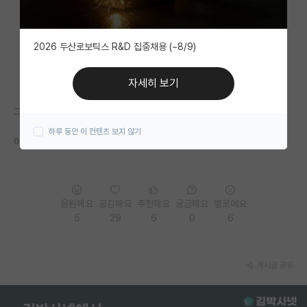
자유 게시판(아무개랩)
2026 두산로보틱스 R&D 집중채용 (~8/9)
미국 유학 게시판
미국 대학원 합격 후기 게시판
자세히 보기
대학원생 모집 게시판
그저 예시로 든걸 알아 쳐듣지 못하는 머저리들 때문에 원글 지운다.
하루 동안 이 컨텐츠 보지 않기
대학원 합격 후기 게시판
이러니 과학기술계가 발전이없지 ㅉㅉ
연구실(PI) 홍보 게시판
석박사 채용 정보 게시판
응원해요
공감해요
추천해요
궁금해요
별로에요
5
29
6
0
6
임용 정보 게시판
학부 인턴 게시판
게시글 공유
취업 게시판
임용 후기 게시판