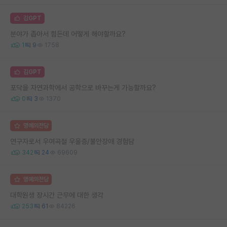
김GPT
분야가 좁아서 힘든데 어떻게 해야할까요?
1
9
1758
김GPT
포닥을 자연과학에서 공학으로 바꾸는게 가능할까요?
0
3
1370
명예의전당
연구자로서 우여곡절 우울증/불안장애 경험담
342
24
69609
명예의전당
대학원생 장시간 근무에 대한 생각
253
61
84226