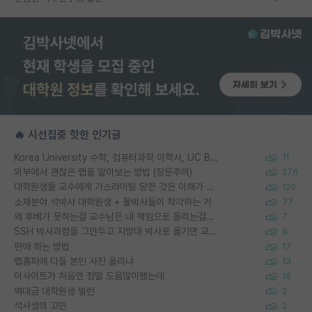
🔥 시선집중 핫한 인기글
Korea University 수학, 컴퓨터과학 이학사, UC Berkeley 산업공학 대학원 공학박사가 되는 것은 쉽지 않겠죠?
11
외부에서 괜찮은 랩을 알아보는 방법 (장문주의)
276
대학원생들 교수에게 가스라이팅 당한 것은 이해가 갑니다. 안타깝네요.
120
소재분야 석박사 대학원생 + 물박사들이 착각하는 거
77
왜 후배가 못하는걸 교수님은 내 책임으로 돌리는걸까요?
7
SSH 박사과정을 그만두고 지방대 박사로 옮기면 교수의 꿈은 끝일까요?
9
편애 하는 방법
17
랩홈피에 다들 본인 사진 올리냐
13
이사이트가 처음엔 정말 도움많이됐는데
16
역대급 대학원생 빌런
2
석사생의 고민
2