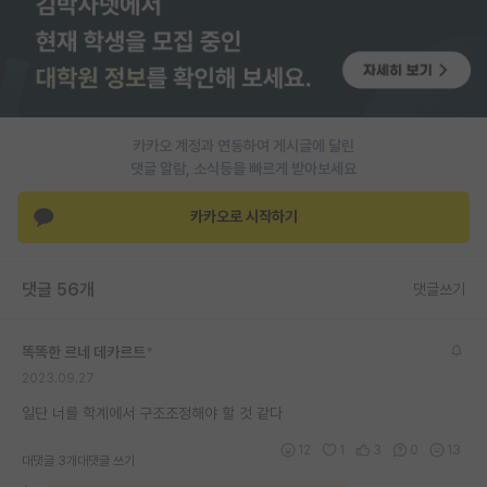
PI 전용 게시판
인문사회 계열 게시판
특수/전문대학원 게시판
카카오 계정과 연동하여 게시글에 달린
반도체/AI 게시판
댓글 알람, 소식등을 빠르게 받아보세요
장학금/장학생 게시판
카카오로 시작하기
학술 정보 게시판
댓글 56개
댓글쓰기
홍보 게시판
커리어
똑똑한 르네 데카르트
*
2023.09.27
유학교육
일단 너를 학계에서 구조조정해야 할 것 같다
이벤트
12
1
3
0
13
대댓글 3개
대댓글 쓰기
반도체 아카데미