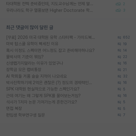
타대학원 컨텍 준비중인데, 지도교수님께는 언제 말씀드려야 할까요?
2
우리나라도 학구 열풍보면 Higher Doctorate 학위가 필요하다고 봅니다.
3
최근 댓글이 많이 달린 글
[무료] 2026 미국 대학원 유학 스타터팩 - 가이드북 & 합격자 컨택메일 템플릿
652
미박 탑스쿨 유학이 빡세진 이유
19
혹시 이정도 스펙이면 어느정도 잡고 준비해야하나요?
14
물박사의 기준이 뭐임?
22
신생랩가지말라는 이유가 있었구나
16
장학금 모은 랩비통장
21
AI 학회들 거품 슬슬 지적이 나오네요
32
박사진학하기에 2억은 괜찮은 (?) 정도의 경제력인가요
16
SPK 대학원 현실적으로 가능한 스펙인가요?
5
근데 여기는 왜 그렇게 SPK를 물어보는거임?
16
석사가 1저자 논문 가져가는게 흔한건가요?
5
면접 복장
5
편입생 학부연구생 질문
7