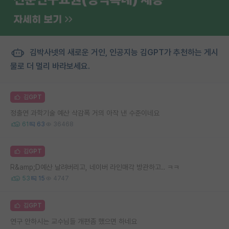
김박사넷의 새로운 거인, 인공지능 김GPT가 추천하는 게시
물로 더 멀리 바라보세요.
김GPT
정출연 과학기술 예산 삭감폭 거의 아작 낸 수준이네요
61
63
36468
김GPT
R&amp;D예산 날려버리고, 네이버 라인매각 방관하고.. ㅋㅋ
53
15
4747
김GPT
연구 안하시는 교수님들 개편좀 했으면 하네요