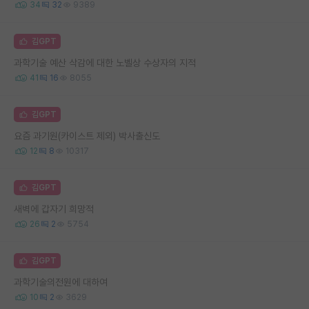
34
32
9389
김GPT
과학기술 예산 삭감에 대한 노벨상 수상자의 지적
41
16
8055
김GPT
요즘 과기원(카이스트 제외) 박사출신도
12
8
10317
김GPT
새벽에 갑자기 희망적
26
2
5754
김GPT
과학기술의전원에 대하여
10
2
3629