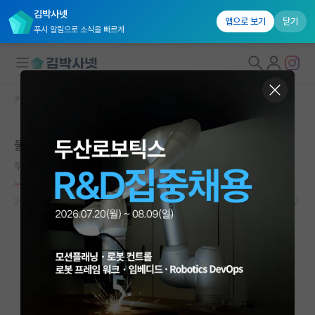
김박사넷
앱으로 보기
닫기
푸시 알림으로 소식을 빠르게
커뮤니티 홈
자유 게시판(아무개랩)
대학원생 모집
물박사 물교수에 대한 구조조정이 필요합니다
국내대학원 정보
무기력한 그레이스 호퍼
*
연구실&오픈랩
누적 신고가 20개 이상인 사용자입니다.
커뮤니티
2023.09.27
56
11280
커뮤니티 홈
전체글보기
베스트 게시판
IF 명예의전당