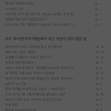
역대급 대학원생 빌런
2
석사생의 고민
2
타대학원 컨텍 준비중인데, 지도교수님께는 언제 말씀드려야 할까요?
2
정출연 학연 박사 질문(DGIST)
2
우리나라도 학구 열풍보면 Higher Doctorate 학위가 필요하다고 봅니다.
3
자유 게시판(아무개랩)에서 최근 댓글이 많이 달린 글
알츠하이머 관련 고등학생 탐구 포트폴리오
14
물박사의 기준이 뭐임?
22
신생랩가지말라는 이유가 있었구나
16
장학금 모은 랩비통장
21
석박사 과정 합격하고, 컨택했던교수님이 연락이 안됩니다...
8
AI 학회들 거품 슬슬 지적이 나오네요
32
박사진학하기에 2억은 괜찮은 (?) 정도의 경제력인가요
16
논문 IF vs JCR
5
SPK 대학원 현실적으로 가능한 스펙인가요?
5
근데 여기는 왜 그렇게 SPK를 물어보는거임?
16
석사가 1저자 논문 가져가는게 흔한건가요?
5
면접 복장
5
편입생 학부연구생 질문
7