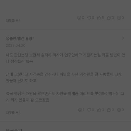
0
0
5
0
0
대댓글 쓰기
옹졸한 앨런 튜링
*
2023.04.20
나도 관련논쟁 보면서 솔직히 의사가 연구안하고 개원하는걸 막을 방법이 있
나 생각들긴 했음
근데 그렇다고 자격증을 안주거나 차별을 두면 의전원을 갈 사람들이 크게
있을까 싶기도 하고
결국 핵심은 개원을 막으면서도 지원을 하게끔 메리트를 부여해야하는데 그
게 뭐가 있을지 잘 모르겠음
1
0
3
0
0
대댓글 쓰기
댓글쓰기