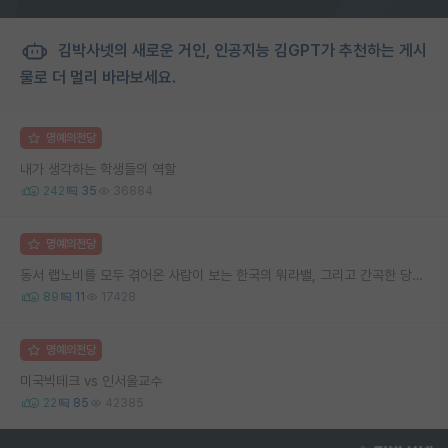
김박사넷의 새로운 거인, 인공지능 김GPT가 추천하는 게시
물로 더 멀리 바라보세요.
명예의전당
내가 생각하는 학생들의 역할
242
35
36884
명예의전당
동서 랩노비를 모두 겪어온 사람이 보는 한국의 워라밸, 그리고 간곡한 당부의 말씀
89
11
17428
명예의전당
미국빅테크 vs 인서울교수
22
85
42385