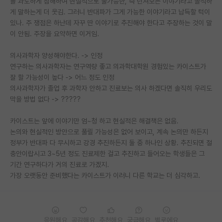
를 과도하게 침해하여 현실적으로 불가능한, 즉 던져보는 이야기라고 솔직하
게 말하는게 더 웃김. 그러니 반대파가 그게 가능한 이야기라고 납득할 턱이
PI 전용 게시판
있나. 주 쟁점은 하난데 자꾸 딴 이야기로 추진해야 한다고 주장하는 것이 말
이 안됨. 주장을 요약하면 이거임.
인문사회 계열 게시판
특수/전문대학원 게시판
의사과학자 양성해야한다. -> 인정
연구하는 의사과학자는 연구역량 좋고 의과학대학원 경험있는 카이스트가
반도체/AI 게시판
잘 할 가능성이 높다 -> 어느 정도 인정
의사과학자가 졸업 후 과학자 안하고 진료보는 의사 하겠다면 솔직히 우리도
장학금/장학생 게시판
막을 방법 없다 -> ?????
학술 정보 게시판
카이스트는 앞에 이야기만 엄~청 하고 현실적은 해결책은 없음.
논의와 현실적인 방안으로 풀릴 가능성은 없어 보이고, 계속 논의만 하든지
홍보 게시판
정부가 반대파 다 무시하고 강경 추진하든지 둘 중 하나인 상황. 추진되면 절
충안이랍시고 3~5년 정도 진료제한 걸고 추진하고 들어오는 학생들은 그
커리어
기간 연구하다가 거의 진료로 가겠지.
유학교육
가장 오랫동안 준비했다는 카이스트가 이러니 다른 학교는 더 심각하고.
이벤트
반도체 아카데미
응원해요
공감해요
추천해요
궁금해요
별로에요