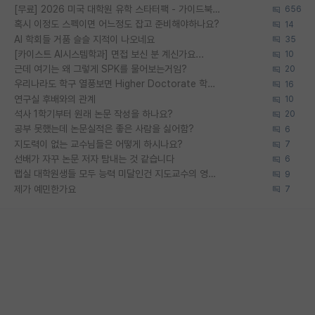
[무료] 2026 미국 대학원 유학 스타터팩 - 가이드북 & 합격자 컨택메일 템플릿
656
혹시 이정도 스펙이면 어느정도 잡고 준비해야하나요?
14
AI 학회들 거품 슬슬 지적이 나오네요
35
[카이스트 AI시스템학과] 면접 보신 분 계신가요...
10
근데 여기는 왜 그렇게 SPK를 물어보는거임?
20
우리나라도 학구 열풍보면 Higher Doctorate 학위가 필요하다고 봅니다.
16
연구실 후배와의 관계
10
석사 1학기부터 원래 논문 작성을 하나요?
20
공부 못했는데 논문실적은 좋은 사람을 싫어함?
6
지도력이 없는 교수님들은 어떻게 하시나요?
7
선배가 자꾸 논문 저자 탐내는 것 같습니다
6
랩실 대학원생들 모두 능력 미달인건 지도교수의 영향 아닌가?
9
제가 예민한가요
7