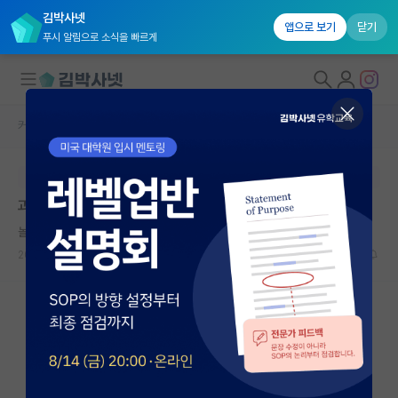
김박사넷
앱으로 보기
닫기
푸시 알림으로 소식을 빠르게
커뮤니티 홈
자유 게시판(아무개랩)
대학원생 모집
본문이 수정되지 않는 박제글입니다.
국내대학원 정보
과학기술의전원에 대하여
연구실&오픈랩
놀란 에이다 러브레이스
커뮤니티
2023.04.20
2
3635
커뮤니티 홈
전체글보기
베스트 게시판
IF 명예의전당