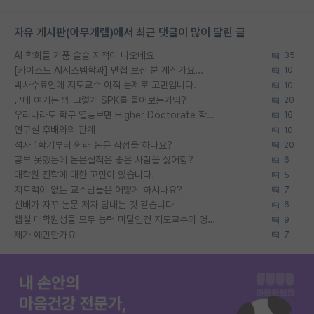
자유 게시판(아무개랩)에서 최근 댓글이 많이 달린 글
AI 학회들 거품 슬슬 지적이 나오네요
35
[카이스트 AI시스템학과] 면접 보신 분 계신가요...
10
박사수료인데 지도교수 이직 문제로 고민입니다.
10
근데 여기는 왜 그렇게 SPK를 물어보는거임?
20
우리나라도 학구 열풍보면 Higher Doctorate 학위가 필요하다고 봅니다.
16
연구실 후배와의 관계
10
석사 1학기부터 원래 논문 작성을 하나요?
20
공부 못했는데 논문실적은 좋은 사람을 싫어함?
6
대학원 진학에 대한 고민이 있습니다.
5
지도력이 없는 교수님들은 어떻게 하시나요?
7
선배가 자꾸 논문 저자 탐내는 것 같습니다
6
랩실 대학원생들 모두 능력 미달인건 지도교수의 영향 아닌가?
9
제가 예민한가요
7