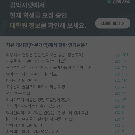
자유 게시판(아무개랩)에서 핫한 인기글은?
외부에서 괜찮은 랩을 알아보는 방법 (장문주의)
281
교수들 원래 말바꾸는게 일상인가요?
16
소재분야 석박사 대학원생 + 물박사들이 착각하는 거
79
말바꾸기 하는 교수는 피하세요
56
대학원 자퇴 2년 후
114
교수님이 슬럼프에 빠지게 되는 과정
42
편애 하는 방법
17
이사이트가 처음엔 정말 도움많이됐는데
27
신생랩가지말라는 이유가 있었구나
24
박사진학하기에 2억은 괜찮은 (?) 정도의 경제력인가요
9
K 전전 교수님들 랩실 어떤지 질문드려요!
5
막학기 자퇴 고민됩니다
3
서울대는 하버드보다 명문이지만
7