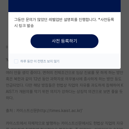
자유 게시판(아무개랩)
그동안 문의가 많았던 레벨업반 설명회를 진행합니다. *사전등록
미국 유학 게시판
시 링크 발송
미국 대학원 합격 후기 게시판
사전 등록하기
대학원생 모집 게시판
아래 이야기가 나와서 댓글로 달았는데 본글이 나을 것 같아 붙입니다.
대학원 합격 후기 게시판
'MD를 가진 졸업생이 개원의로 나갈 가능성을 어떻게 막을 것인가?
하루 동안 이 컨텐츠 보지 않기
연구실(PI) 홍보 게시판
여러 안을 생각 중이다. 면허의 전제조건으로 임상 진료를 못 하게 하는 방안
혹은 북한과 같이 12년 동안 과학자로 의무봉사에 종사하게 하는 방안 등도
석박사 채용 정보 게시판
언급되었다. 다만 해당 방침들은 헌법상 직업의 자유를 과도하게 침해하여 K
AIST가 개원의를 막기 위한 의지가 강하다는 상징적 의견으로 보면 좋을 듯
임용 정보 게시판
하다.
학부 인턴 게시판
출처 : 카이스트신문(http://times.kaist.ac.kr)'
취업 게시판
카이스트에서 자체적으로 발행하는 카이스트신문에서도 헌법상 직업의 자유
임용 후기 게시판