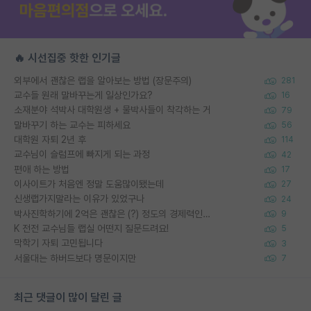
🔥 시선집중 핫한 인기글
외부에서 괜찮은 랩을 알아보는 방법 (장문주의)
281
교수들 원래 말바꾸는게 일상인가요?
16
소재분야 석박사 대학원생 + 물박사들이 착각하는 거
79
말바꾸기 하는 교수는 피하세요
56
대학원 자퇴 2년 후
114
교수님이 슬럼프에 빠지게 되는 과정
42
편애 하는 방법
17
이사이트가 처음엔 정말 도움많이됐는데
27
신생랩가지말라는 이유가 있었구나
24
박사진학하기에 2억은 괜찮은 (?) 정도의 경제력인가요
9
K 전전 교수님들 랩실 어떤지 질문드려요!
5
막학기 자퇴 고민됩니다
3
서울대는 하버드보다 명문이지만
7
최근 댓글이 많이 달린 글