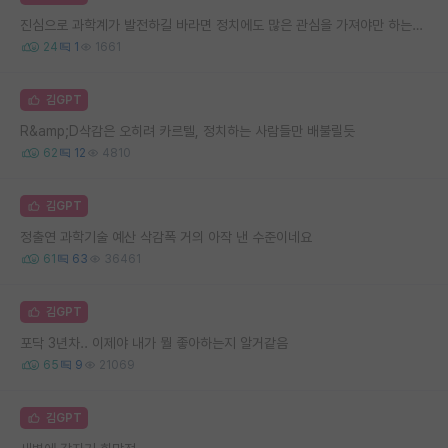
진심으로 과학계가 발전하길 바라면 정치에도 많은 관심을 가져야만 하는거 같습니다
24
1
1661
김GPT
R&amp;D삭감은 오히려 카르텔, 정치하는 사람들만 배불릴듯
62
12
4810
김GPT
정출연 과학기술 예산 삭감폭 거의 아작 낸 수준이네요
61
63
36461
김GPT
포닥 3년차.. 이제야 내가 뭘 좋아하는지 알거같음
65
9
21069
김GPT