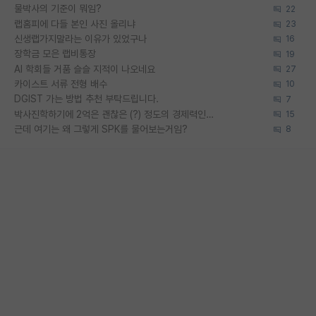
물박사의 기준이 뭐임?
22
랩홈피에 다들 본인 사진 올리냐
23
신생랩가지말라는 이유가 있었구나
16
장학금 모은 랩비통장
19
AI 학회들 거품 슬슬 지적이 나오네요
27
카이스트 서류 전형 배수
10
DGIST 가는 방법 추천 부탁드립니다.
7
박사진학하기에 2억은 괜찮은 (?) 정도의 경제력인가요
15
근데 여기는 왜 그렇게 SPK를 물어보는거임?
8