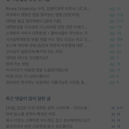
Korea University 수학, 컴퓨터과학 이학사, UC Berkeley 산업공학 대학원 공학박사가 되는 것은 쉽지 않겠죠?
10
외부에서 괜찮은 랩을 알아보는 방법 (장문주의)
275
대학원 월급 정리해준다 (공대 기준)
275
대학원생들 교수에게 가스라이팅 당한 것은 이해가 갑니다. 안타깝네요.
119
소재분야 석박사 대학원생 + 물박사들이 착각하는 거
76
석사입학예정생 분들! 제발 어느 정도 각오는 하고 오세요.
156
포스텍 억까에 대해 (동문의 학문적 아웃풋에 대한 반박)
50
교수님이 슬럼프에 빠지게 되는 과정
40
대학원 어디로 가야할까요?
5
편애 하는 방법
16
이사이트가 처음엔 정말 도움많이됐는데
14
커뮤니티는 다 쓰레기통이지
6
정보보안 연구하는 입장에선 식별가능한 사진을 올리는건 비추이긴함
6
최근 댓글이 많이 달린 글
[무료] 2026 미국 대학원 유학 스타터팩 - 가이드북 & 합격자 컨택메일 템플릿
647
미박 탑스쿨 유학이 빡세진 이유
19
혹시 이정도 스펙이면 어느정도 잡고 준비해야하나요?
14
알츠하이머 관련 고등학생 탐구 포트폴리오
14