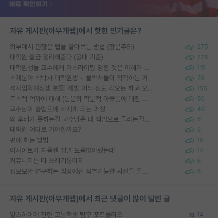
자유 게시판(아무개랩)에서 핫한 인기글은?
외부에서 괜찮은 랩을 알아보는 방법 (장문주의)
275
대학원 월급 정리해준다 (공대 기준)
275
대학원생들 교수에게 가스라이팅 당한 것은 이해가 갑니다. 안타깝네요.
119
소재분야 석박사 대학원생 + 물박사들이 착각하는 거
76
석사입학예정생 분들! 제발 어느 정도 각오는 하고 오세요.
156
포스텍 억까에 대해 (동문의 학문적 아웃풋에 대한 반박)
50
교수님이 슬럼프에 빠지게 되는 과정
40
왜 후배가 못하는걸 교수님은 내 책임으로 돌리는걸까요?
6
대학원 어디로 가야할까요?
5
편애 하는 방법
16
이사이트가 처음엔 정말 도움많이됐는데
14
커뮤니티는 다 쓰레기통이지
6
정보보안 연구하는 입장에선 식별가능한 사진을 올리는건 비추이긴함
6
자유 게시판(아무개랩)에서 최근 댓글이 많이 달린 글
알츠하이머 관련 고등학생 탐구 포트폴리오
14