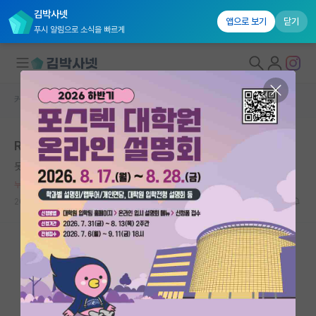
김박사넷
앱으로 보기
닫기
푸시 알림으로 소식을 빠르게
커뮤니티 홈
자유 게시판(아무개랩)
대학원생 모집
R&D예산 날려버리고, 네이버 라인매각 방관하고.. ㅋㅋ
국내대학원 정보
못된 로버트 후크
연구실&오픈랩
누적 신고가 20개 이상인 사용자입니다.
커뮤니티
2024.05.09
15
4744
커뮤니티 홈
전체글보기
베스트 게시판
IF 명예의전당