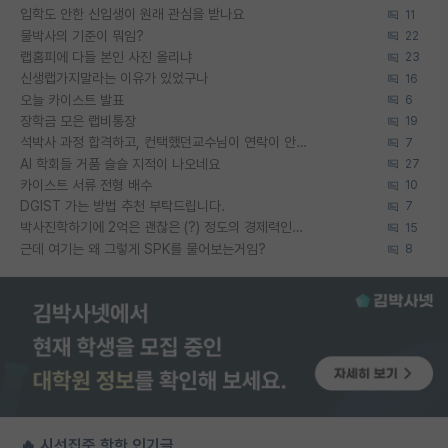
입학도 안한 신입생이 원래 관심을 받나요
11
물박사의 기준이 뭐임?
22
랩홈피에 다들 본인 사진 올리냐
23
신생랩가지말라는 이유가 있었구나
16
오늘 카이스트 발표
6
장학금 모은 랩비통장
19
석박사 과정 합격하고, 컨택했던교수님이 연락이 안됩니다...
7
AI 학회들 거품 슬슬 지적이 나오네요
27
카이스트 서류 전형 배수
10
DGIST 가는 방법 추천 부탁드립니다.
7
박사진학하기에 2억은 괜찮은 (?) 정도의 경제력인가요
15
근데 여기는 왜 그렇게 SPK를 물어보는거임?
8
🔥 시선집중 핫한 인기글