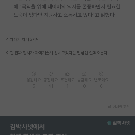
PI 전용 게시판
인문사회 계열 게시판
특수/전문대학원 게시판
정치얘기 하기싫지만
반도체/AI 게시판
이건 진짜 정치가 과학기술계 망치고있다는 말밖엔 안떠오른다
장학금/장학생 게시판
학술 정보 게시판
응원해요
공감해요
추천해요
궁금해요
별로에요
홍보 게시판
5
41
1
0
6
커리어
유학교육
게시글 공유
이벤트
반도체 아카데미