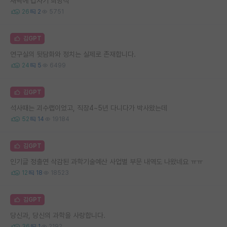
새벽에 갑자기 희망적
26
2
5751
김GPT
연구실의 뒷담화와 정치는 실제로 존재합니다.
24
5
6499
김GPT
석사때는 괴수랩이었고, 직장4~5년 다니다가 박사왔는데
52
14
19184
김GPT
인기글 정출연 삭감된 과학기술예산 사업별 부문 내역도 나왔네요 ㅠㅠ
12
18
18523
김GPT
당신과, 당신의 과학을 사랑합니다.
36
1
2192