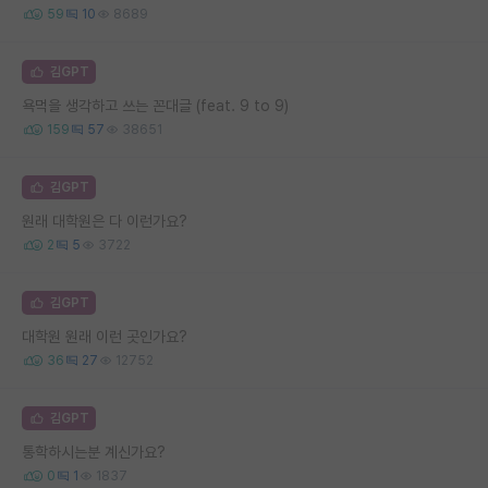
59
10
8689
김GPT
욕먹을 생각하고 쓰는 꼰대글 (feat. 9 to 9)
159
57
38651
김GPT
원래 대학원은 다 이런가요?
2
5
3722
김GPT
대학원 원래 이런 곳인가요?
36
27
12752
김GPT
통학하시는분 계신가요?
0
1
1837