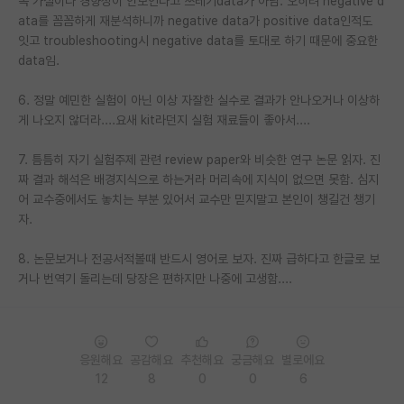
꼭 가설이나 경향성이 안보인다고 쓰레기data가 아님. 오히려 negative d
ata를 꼼꼼하게 재분석하니까 negative data가 positive data인적도
PI 전용 게시판
잇고 troubleshooting시 negative data를 토대로 하기 때문에 중요한
data임.
인문사회 계열 게시판
특수/전문대학원 게시판
6. 정말 예민한 실험이 아닌 이상 자잘한 실수로 결과가 안나오거나 이상하
게 나오지 않더라....요새 kit라던지 실험 재료들이 좋아서....
반도체/AI 게시판
7. 틈틈히 자기 실험주제 관련 review paper와 비슷한 연구 논문 읽자. 진
장학금/장학생 게시판
짜 결과 해석은 배경지식으로 하는거라 머리속에 지식이 없으면 못함. 심지
어 교수중에서도 놓치는 부분 있어서 교수만 믿지말고 본인이 챙길건 챙기
학술 정보 게시판
자.
홍보 게시판
8. 논문보거나 전공서적볼때 반드시 영어로 보자. 진짜 급하다고 한글로 보
거나 번역기 돌리는데 당장은 편하지만 나중에 고생함....
커리어
유학교육
이벤트
응원해요
공감해요
추천해요
궁금해요
별로에요
12
8
0
0
6
반도체 아카데미