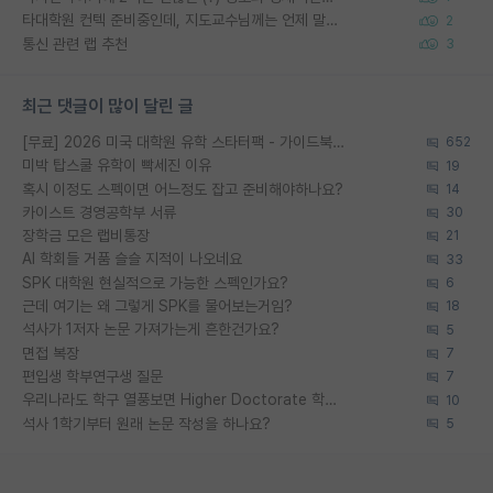
타대학원 컨텍 준비중인데, 지도교수님께는 언제 말씀드려야 할까요?
2
통신 관련 랩 추천
3
최근 댓글이 많이 달린 글
[무료] 2026 미국 대학원 유학 스타터팩 - 가이드북 & 합격자 컨택메일 템플릿
652
미박 탑스쿨 유학이 빡세진 이유
19
혹시 이정도 스펙이면 어느정도 잡고 준비해야하나요?
14
카이스트 경영공학부 서류
30
장학금 모은 랩비통장
21
AI 학회들 거품 슬슬 지적이 나오네요
33
SPK 대학원 현실적으로 가능한 스펙인가요?
6
근데 여기는 왜 그렇게 SPK를 물어보는거임?
18
석사가 1저자 논문 가져가는게 흔한건가요?
5
면접 복장
7
편입생 학부연구생 질문
7
우리나라도 학구 열풍보면 Higher Doctorate 학위가 필요하다고 봅니다.
10
석사 1학기부터 원래 논문 작성을 하나요?
5