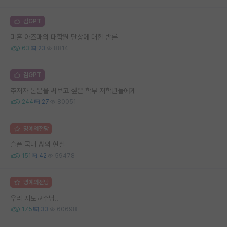
김GPT
미혼 아즈매의 대학원 단상에 대한 반론
63
23
8814
김GPT
주저자 논문을 써보고 싶은 학부 저학년들에게
244
27
80051
명예의전당
슬픈 국내 AI의 현실
151
42
59478
명예의전당
우리 지도교수님..
175
33
60698