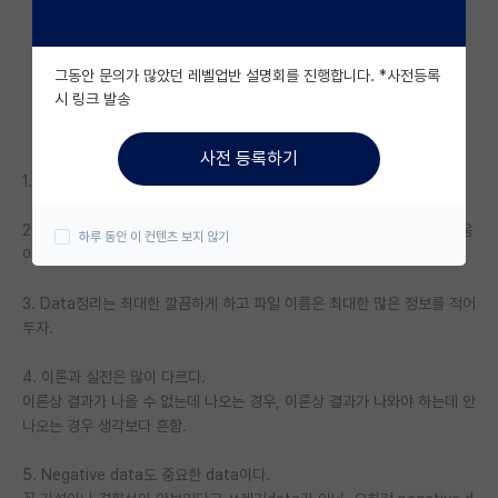
자유 게시판(아무개랩)
그동안 문의가 많았던 레벨업반 설명회를 진행합니다. *사전등록
미국 유학 게시판
시 링크 발송
미국 대학원 합격 후기 게시판
사전 등록하기
대학원생 모집 게시판
1. Raw Data 속이지 말자 어차피 언젠가는 뽀록난다.
대학원 합격 후기 게시판
2. 실험노트 작성하는 습관들이자. 나중에 troubleshooting할 때 큰 도움
하루 동안 이 컨텐츠 보지 않기
이 된다.
연구실(PI) 홍보 게시판
3. Data정리는 최대한 깔끔하게 하고 파일 이름은 최대한 많은 정보를 적어
석박사 채용 정보 게시판
두자.
임용 정보 게시판
4. 이론과 실전은 많이 다르다.
학부 인턴 게시판
이론상 결과가 나올 수 없는데 나오는 경우, 이론상 결과가 나와야 하는데 안
나오는 경우 생각보다 흔함.
취업 게시판
5. Negative data도 중요한 data이다.
임용 후기 게시판