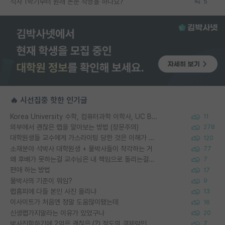
석사 1학기부터 원래 논문 작성을 하나요?
5
🔥 시선집중 핫한 인기글
Korea University 수학, 컴퓨터과학 이학사, UC Berkeley 산업공학 대학원 공학박사가 되는 것은 쉽지 않겠죠?
11
외부에서 괜찮은 랩을 알아보는 방법 (장문주의)
278
대학원생들 교수에게 가스라이팅 당한 것은 이해가 갑니다. 안타깝네요.
120
소재분야 석박사 대학원생 + 물박사들이 착각하는 거
77
왜 후배가 못하는걸 교수님은 내 책임으로 돌리는걸까요?
7
편애 하는 방법
17
물박사의 기준이 뭐임?
9
랩홈피에 다들 본인 사진 올리냐
13
이사이트가 처음엔 정말 도움많이됐는데
16
신생랩가지말라는 이유가 있었구나
20
박사진학하기에 2억은 괜찮은 (?) 정도의 경제력인가요
7