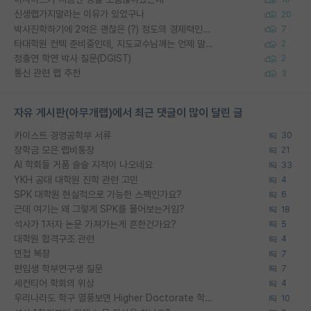
신생랩가지말라는 이유가 있었구나
20
박사진학하기에 2억은 괜찮은 (?) 정도의 경제력인가요
7
타대학원 컨텍 준비중인데, 지도교수님께는 언제 말씀드려야 할까요?
2
정출연 학연 박사 질문(DGIST)
2
통신 관련 랩 추천
3
자유 게시판(아무개랩)에서 최근 댓글이 많이 달린 글
카이스트 경영공학부 서류
30
장학금 모은 랩비통장
21
AI 학회들 거품 슬슬 지적이 나오네요
33
YKH 공대 대학원 진학 관련 고민
4
SPK 대학원 현실적으로 가능한 스펙인가요?
6
근데 여기는 왜 그렇게 SPK를 물어보는거임?
18
석사가 1저자 논문 가져가는게 흔한건가요?
5
대학원 합격구조 관련
4
면접 복장
7
편입생 학부연구생 질문
7
세컨티어 학회의 위상
4
우리나라도 학구 열풍보면 Higher Doctorate 학위가 필요하다고 봅니다.
10