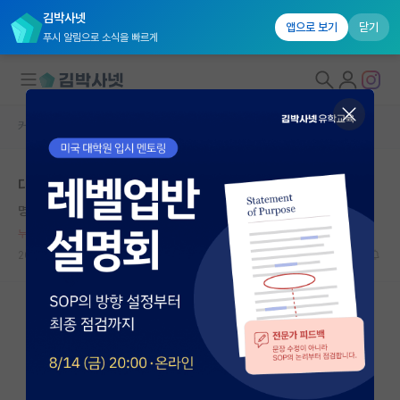
김박사넷
앱으로 보기
닫기
푸시 알림으로 소식을 빠르게
커뮤니티 홈
자유 게시판(아무개랩)
대학원생 모집
대학원와서 느낀점.....
국내대학원 정보
명석한 제인 오스틴
*
연구실&오픈랩
누적 신고가 20개 이상인 사용자입니다.
커뮤니티
2023.09.07
3
4332
커뮤니티 홈
전체글보기
베스트 게시판
IF 명예의전당