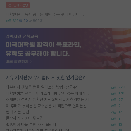
명예의전당
대학원은 부족한 공부를 채워 주는 곳이 아닙니다.
316
50
86931
자유 게시판(아무개랩)에서 핫한 인기글은?
외부에서 괜찮은 랩을 알아보는 방법 (장문주의)
278
대학원생들 교수에게 가스라이팅 당한 것은 이해가 갑니다. 안타깝네요.
120
소재분야 석박사 대학원생 + 물박사들이 착각하는 거
77
왜 후배가 못하는걸 교수님은 내 책임으로 돌리는걸까요?
7
편애 하는 방법
17
물박사의 기준이 뭐임?
9
랩홈피에 다들 본인 사진 올리냐
13
이사이트가 처음엔 정말 도움많이됐는데
16