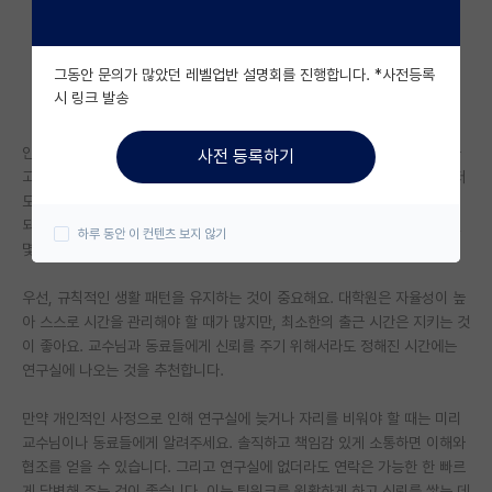
자유 게시판(아무개랩)
그동안 문의가 많았던 레벨업반 설명회를 진행합니다. *사전등록
미국 유학 게시판
시 링크 발송
미국 대학원 합격 후기 게시판
안녕하세요, 저는 박사과정 3년 차로 연구 중인 학생입니다. 학부를 졸업하
사전 등록하기
대학원생 모집 게시판
고 막 대학원에 입학하여 고민하는 글들을 보니 예전의 제가 떠오르네요. 저
도 학부 시절에는 여러 어려움을 겪었지만, 노력과 열정으로 여기까지 오게
대학원 합격 후기 게시판
되었습니다. 오늘은 대학원 생활을 시작하는 분들께 제가 경험을 통해 느낀
하루 동안 이 컨텐츠 보지 않기
몇 가지 팁을 적어보고자 합니다.
연구실(PI) 홍보 게시판
우선, 규칙적인 생활 패턴을 유지하는 것이 중요해요. 대학원은 자율성이 높
석박사 채용 정보 게시판
아 스스로 시간을 관리해야 할 때가 많지만, 최소한의 출근 시간은 지키는 것
이 좋아요. 교수님과 동료들에게 신뢰를 주기 위해서라도 정해진 시간에는
임용 정보 게시판
연구실에 나오는 것을 추천합니다.
학부 인턴 게시판
만약 개인적인 사정으로 인해 연구실에 늦거나 자리를 비워야 할 때는 미리
취업 게시판
교수님이나 동료들에게 알려주세요. 솔직하고 책임감 있게 소통하면 이해와
협조를 얻을 수 있습니다. 그리고 연구실에 없더라도 연락은 가능한 한 빠르
임용 후기 게시판
게 답변해 주는 것이 좋습니다. 이는 팀워크를 원활하게 하고 신뢰를 쌓는 데