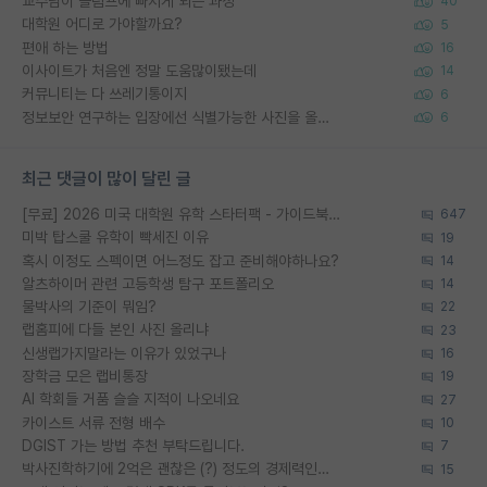
교수님이 슬럼프에 빠지게 되는 과정
40
대학원 어디로 가야할까요?
5
편애 하는 방법
16
이사이트가 처음엔 정말 도움많이됐는데
14
커뮤니티는 다 쓰레기통이지
6
정보보안 연구하는 입장에선 식별가능한 사진을 올리는건 비추이긴함
6
최근 댓글이 많이 달린 글
[무료] 2026 미국 대학원 유학 스타터팩 - 가이드북 & 합격자 컨택메일 템플릿
647
미박 탑스쿨 유학이 빡세진 이유
19
혹시 이정도 스펙이면 어느정도 잡고 준비해야하나요?
14
알츠하이머 관련 고등학생 탐구 포트폴리오
14
물박사의 기준이 뭐임?
22
랩홈피에 다들 본인 사진 올리냐
23
신생랩가지말라는 이유가 있었구나
16
장학금 모은 랩비통장
19
AI 학회들 거품 슬슬 지적이 나오네요
27
카이스트 서류 전형 배수
10
DGIST 가는 방법 추천 부탁드립니다.
7
박사진학하기에 2억은 괜찮은 (?) 정도의 경제력인가요
15