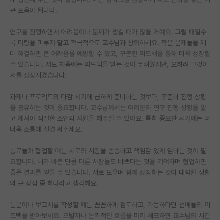
큰 도움이 됩니다.
PI 전용 게시판
연구를 진행하면서 어려움이나 문제가 생길 때가 많을 거예요. 그럴 때일수
인문사회 계열 게시판
록 미팅을 미루지 말고 적극적으로 교수님과 상의하세요. 작은 문제들을 제
때 해결하면 큰 어려움을 예방할 수 있고, 꾸준한 피드백을 통해 더욱 성장할
특수/전문대학원 게시판
수 있습니다. 저도 처음에는 피드백을 받는 것이 두려웠지만, 오히려 그것이
반도체/AI 게시판
저를 성장시켰습니다.
장학금/장학생 게시판
과제나 프로젝트의 마감 시기에 급하게 준비하는 것보다, 꾸준히 진행 상황
을 공유하는 것이 중요합니다. 교수님께서는 여러분의 연구 진행 상황을 알
학술 정보 게시판
고 계셔야 적절한 조언과 지원을 해주실 수 있어요. 특히 중요한 시기에는 더
더욱 소통에 신경 써주세요.
홍보 게시판
동료들과 협업할 때는 서로의 시간을 존중하고 책임감 있게 임하는 것이 필
커리어
요합니다. 내가 바쁜 만큼 다른 사람들도 바쁘다는 것을 기억하며 협업하면
유학교육
좋은 결과를 얻을 수 있습니다. 서로 도우며 함께 성장하는 것이 대학원 생활
의 큰 장점 중 하나라고 생각해요.
이벤트
논문이나 보고서를 작성할 때는 꼼꼼하게 검토하고, 가능하다면 선배들의 피
반도체 아카데미
드백을 받아보세요. 오탈자나 논리적인 흐름을 미리 체크하면 교수님의 시간