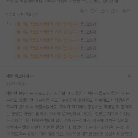
거면 좀 의심해봐야됨. 그러나 위선의 가면을 쓰는건 좋은 일이긴 함.
0
0
0
0
15
대댓글 5개
대댓글 쓰기
해당 댓글을 보려면 로그인이 필요합니다.
로그인하기
해당 댓글을 보려면 로그인이 필요합니다.
로그인하기
해당 댓글을 보려면 로그인이 필요합니다.
로그인하기
해당 댓글을 보려면 로그인이 필요합니다.
로그인하기
해당 댓글을 보려면 로그인이 필요합니다.
로그인하기
체한 피보나치
2024.09.25
대학원 분위기는 지도교수가 좌우합니다. 물론 대학원생들도 만들어나가는
부분도 있겠지만 대부분은 지도교수성향이 결정해요. 아무래도 대학랩실은
교수가 왕이여서 어쩔수없어요. 교수가 자기에게 충성하는 학생을 더 밀어주
는 경향은 어쩔수 없어요. 아시아 문화권이라 그런듯. 결론은 지도교수 인성
과 성향에 따라 대학원생활의 팁이 정해지는것이죠. 지옥에 가까운 실험을
강행하는 랩실 생활한 사람은 알겁니다. 협업이나 논의가 잘안된다는것. 결
국 지도교수 성향에 따라 결정되요. 이상적인 대학원생활은 상당히 이상적인