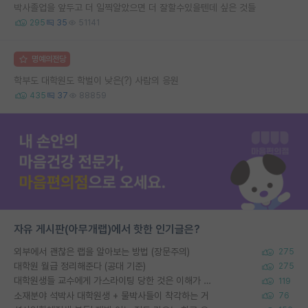
박사졸업을 앞두고 더 일찍알았으면 더 잘할수있을텐데 싶은 것들
295
35
51141
명예의전당
학부도 대학원도 학벌이 낮은(?) 사람의 응원
435
37
88859
자유 게시판(아무개랩)에서 핫한 인기글은?
외부에서 괜찮은 랩을 알아보는 방법 (장문주의)
275
대학원 월급 정리해준다 (공대 기준)
275
대학원생들 교수에게 가스라이팅 당한 것은 이해가 갑니다. 안타깝네요.
119
소재분야 석박사 대학원생 + 물박사들이 착각하는 거
76