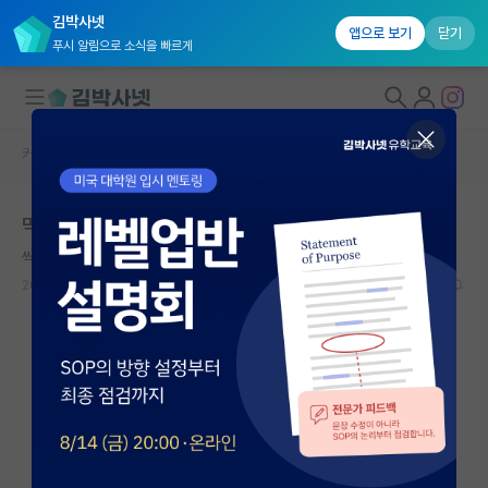
김박사넷
앱으로 보기
닫기
푸시 알림으로 소식을 빠르게
커뮤니티 홈
자유 게시판(아무개랩)
대학원생 모집
막 대학원에 입학한 신입생들에게 주는 팁 아닌 팁
국내대학원 정보
씩씩한 쇼펜하우어
연구실&오픈랩
2024.09.24
10
8674
커뮤니티
커뮤니티 홈
전체글보기
베스트 게시판
IF 명예의전당