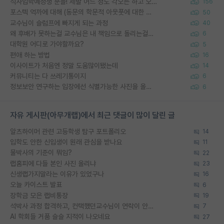
석사입학예정생 분들! 제발 어느 정도 각오는 하고 오세요.
156
포스텍 억까에 대해 (동문의 학문적 아웃풋에 대한 반박)
50
교수님이 슬럼프에 빠지게 되는 과정
40
왜 후배가 못하는걸 교수님은 내 책임으로 돌리는걸까요?
6
대학원 어디로 가야할까요?
5
편애 하는 방법
16
이사이트가 처음엔 정말 도움많이됐는데
14
커뮤니티는 다 쓰레기통이지
6
정보보안 연구하는 입장에선 식별가능한 사진을 올리는건 비추이긴함
6
자유 게시판(아무개랩)에서 최근 댓글이 많이 달린 글
알츠하이머 관련 고등학생 탐구 포트폴리오
14
입학도 안한 신입생이 원래 관심을 받나요
11
물박사의 기준이 뭐임?
22
랩홈피에 다들 본인 사진 올리냐
23
신생랩가지말라는 이유가 있었구나
16
오늘 카이스트 발표
6
장학금 모은 랩비통장
19
석박사 과정 합격하고, 컨택했던교수님이 연락이 안됩니다...
7
AI 학회들 거품 슬슬 지적이 나오네요
27