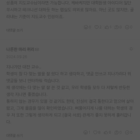
성품의 지도교수님이라면 가능합니다. 케바케지만 대학원생 아이디어 일단
무시하고 테크니션 대하듯 하는 랩실도 의외로 많아요. 아닌 곳도 많지만. 골
라내는 기준이 지도교수 인성이죠.
0
2
1
0
0
대댓글 쓰기
나른한 마리 퀴리
2024.09.26
지나가던 대전 교수..
학생이 참 다 맞는 말을 잘 썼다 하고 생각하고, 댓글 안쓰고 지나가려다 위
댓글들 보니 안타까워 적습니다.
제 생각에는 다 맞는 말 잘 쓴 것 같고, 우리 학생들 모두 다 저렇게 반듯한
생각 지니면 좋겠습니다.
통하지 않는 경우가 있을 것 같기도 한데, 진심이 결국 통한다고 믿으며 살아
왔고, 그게 옳음을 많이 확인하였습니다. 삐뚤어지게 나를 대하는 학생의 경
우 저 또한 그렇게 생각하게 되고 (결국 서로) 관계가 좋지 못하게 흘러갑니
다.
1
8
6
0
0
대댓글 쓰기