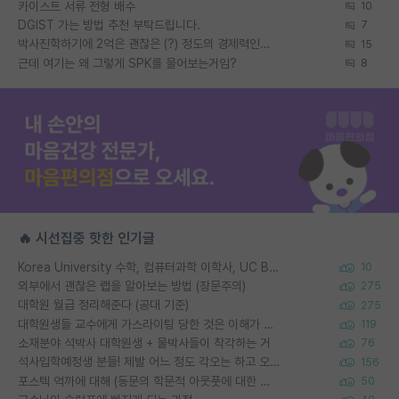
카이스트 서류 전형 배수
10
DGIST 가는 방법 추천 부탁드립니다.
7
박사진학하기에 2억은 괜찮은 (?) 정도의 경제력인가요
15
근데 여기는 왜 그렇게 SPK를 물어보는거임?
8
🔥 시선집중 핫한 인기글
Korea University 수학, 컴퓨터과학 이학사, UC Berkeley 산업공학 대학원 공학박사가 되는 것은 쉽지 않겠죠?
10
외부에서 괜찮은 랩을 알아보는 방법 (장문주의)
275
대학원 월급 정리해준다 (공대 기준)
275
대학원생들 교수에게 가스라이팅 당한 것은 이해가 갑니다. 안타깝네요.
119
소재분야 석박사 대학원생 + 물박사들이 착각하는 거
76
석사입학예정생 분들! 제발 어느 정도 각오는 하고 오세요.
156
포스텍 억까에 대해 (동문의 학문적 아웃풋에 대한 반박)
50