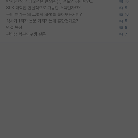
박사진학하기에 2억은 괜찮은 (?) 정도의 경제력인가요
16
SPK 대학원 현실적으로 가능한 스펙인가요?
5
근데 여기는 왜 그렇게 SPK를 물어보는거임?
16
석사가 1저자 논문 가져가는게 흔한건가요?
5
면접 복장
5
편입생 학부연구생 질문
7