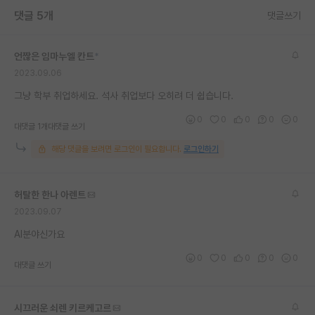
댓글 5개
재팬라운지 🌸
댓글쓰기
언짢은 임마누엘 칸트
*
2023.09.06
그냥 학부 취업하세요. 석사 취업보다 오히려 더 쉽습니다.
0
0
0
0
0
대댓글 1개
대댓글 쓰기
해당 댓글을 보려면 로그인이 필요합니다.
로그인하기
허탈한 한나 아렌트
2023.09.07
AI분야신가요
0
0
0
0
0
대댓글 쓰기
시끄러운 쇠렌 키르케고르