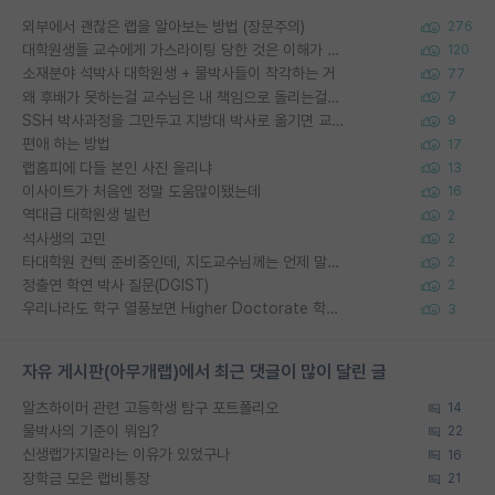
외부에서 괜찮은 랩을 알아보는 방법 (장문주의)
276
대학원생들 교수에게 가스라이팅 당한 것은 이해가 갑니다. 안타깝네요.
120
소재분야 석박사 대학원생 + 물박사들이 착각하는 거
77
왜 후배가 못하는걸 교수님은 내 책임으로 돌리는걸까요?
7
SSH 박사과정을 그만두고 지방대 박사로 옮기면 교수의 꿈은 끝일까요?
9
편애 하는 방법
17
랩홈피에 다들 본인 사진 올리냐
13
이사이트가 처음엔 정말 도움많이됐는데
16
역대급 대학원생 빌런
2
석사생의 고민
2
타대학원 컨텍 준비중인데, 지도교수님께는 언제 말씀드려야 할까요?
2
정출연 학연 박사 질문(DGIST)
2
우리나라도 학구 열풍보면 Higher Doctorate 학위가 필요하다고 봅니다.
3
자유 게시판(아무개랩)에서 최근 댓글이 많이 달린 글
알츠하이머 관련 고등학생 탐구 포트폴리오
14
물박사의 기준이 뭐임?
22
신생랩가지말라는 이유가 있었구나
16
장학금 모은 랩비통장
21