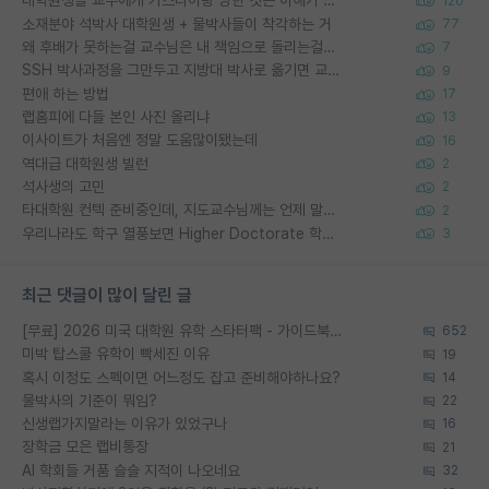
대학원생들 교수에게 가스라이팅 당한 것은 이해가 갑니다. 안타깝네요.
120
소재분야 석박사 대학원생 + 물박사들이 착각하는 거
77
왜 후배가 못하는걸 교수님은 내 책임으로 돌리는걸까요?
7
SSH 박사과정을 그만두고 지방대 박사로 옮기면 교수의 꿈은 끝일까요?
9
편애 하는 방법
17
랩홈피에 다들 본인 사진 올리냐
13
이사이트가 처음엔 정말 도움많이됐는데
16
역대급 대학원생 빌런
2
석사생의 고민
2
타대학원 컨텍 준비중인데, 지도교수님께는 언제 말씀드려야 할까요?
2
우리나라도 학구 열풍보면 Higher Doctorate 학위가 필요하다고 봅니다.
3
최근 댓글이 많이 달린 글
[무료] 2026 미국 대학원 유학 스타터팩 - 가이드북 & 합격자 컨택메일 템플릿
652
미박 탑스쿨 유학이 빡세진 이유
19
혹시 이정도 스펙이면 어느정도 잡고 준비해야하나요?
14
물박사의 기준이 뭐임?
22
신생랩가지말라는 이유가 있었구나
16
장학금 모은 랩비통장
21
AI 학회들 거품 슬슬 지적이 나오네요
32