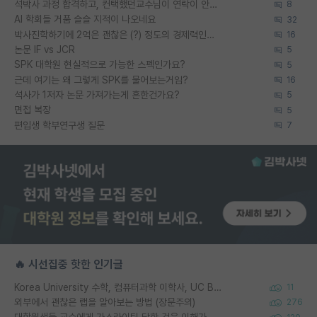
석박사 과정 합격하고, 컨택했던교수님이 연락이 안됩니다...
8
AI 학회들 거품 슬슬 지적이 나오네요
32
박사진학하기에 2억은 괜찮은 (?) 정도의 경제력인가요
16
논문 IF vs JCR
5
SPK 대학원 현실적으로 가능한 스펙인가요?
5
근데 여기는 왜 그렇게 SPK를 물어보는거임?
16
석사가 1저자 논문 가져가는게 흔한건가요?
5
면접 복장
5
편입생 학부연구생 질문
7
🔥 시선집중 핫한 인기글
Korea University 수학, 컴퓨터과학 이학사, UC Berkeley 산업공학 대학원 공학박사가 되는 것은 쉽지 않겠죠?
11
외부에서 괜찮은 랩을 알아보는 방법 (장문주의)
276