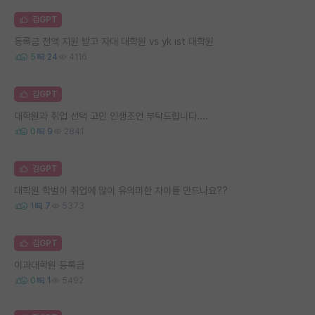
김GPT
등록금 전액 지원 받고 자대 대학원 vs yk ist 대학원
5
24
4116
김GPT
대학원과 취업 선택 고민 인생조언 부탁드립니다....
0
9
2841
김GPT
대학원 학벌이 취업에 많이 유의미한 차이를 만드나요??
1
7
5373
김GPT
이과대학원 등록금
0
1
5492