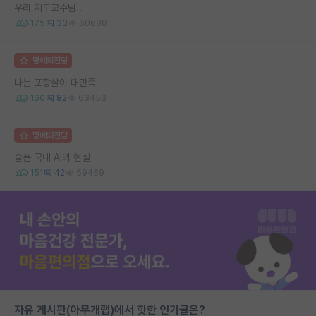
우리 지도교수님..
175
33
60688
명예의전당
나는 포항살이 대만족
160
82
63453
명예의전당
슬픈 국내 AI의 현실
151
42
59459
자유 게시판(아무개랩)에서 핫한 인기글은?