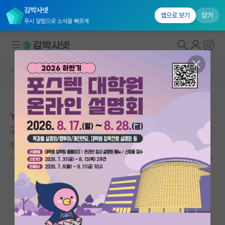
김박사넷
앱으로 보기
닫기
푸시 알림으로 소식을 빠르게
커뮤니티 홈
자유 게시판(아무개랩)
대학원생 모집
본문이 수정되지 않는 박제글입니다.
국내대학원 정보
Y대 대학원 등록금과 대학원 진학 후 취업 관련 조언을 얻
연구실&오픈랩
고자합니다.
커뮤니티
멍때리는 정약용
2023.09.06
5
1884
커뮤니티 홈
전체글보기
베스트 게시판
IF 명예의전당