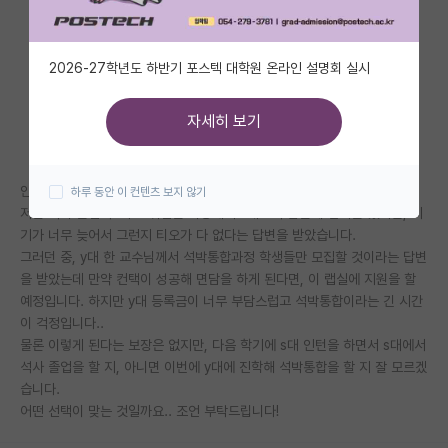
자유 게시판(아무개랩)
2026-27학년도 하반기 포스텍 대학원 온라인 설명회 실시
미국 유학 게시판
미국 대학원 합격 후기 게시판
자세히 보기
대학원생 모집 게시판
안녕하십니까. 저는 이번에 4학년 막학기에 재학중인 학부생입니다.
하루 동안 이 컨텐츠 보지 않기
대학원 합격 후기 게시판
저는 석사 졸업 후 바로 취업을 희망해서 s대 교수님들께 컨택을 했지만, 시
기가 너무 늦어서 그런지 티오가 다 없다는 답변을 받았습니다.
연구실(PI) 홍보 게시판
그러던 중, y대 한 교수님께서 석박통합과정 학생들만 모집할 것이라는 답변
석박사 채용 정보 게시판
을 받았는데 만약 컨택이 성공해 면담을 하게 된다면, 이 랩실에 지원을 할
예정입니다. 하지만 y대 등록금이 너무 부담스럽고 석박통합이라는 긴 시간
임용 정보 게시판
이 걱정입니다..
물론 이렇게 된다는 보장은 없지만, 다음 학기에 s대 인턴을 하면서 s대에서
학부 인턴 게시판
석사 졸업을 할 지, 아니면 이번에 y대에 진학해 석박통합을 할 지 잘 모르겠
습니다.
취업 게시판
어떤 선택이 맞는 것일까요.. 조언 부탁드립니다!
임용 후기 게시판