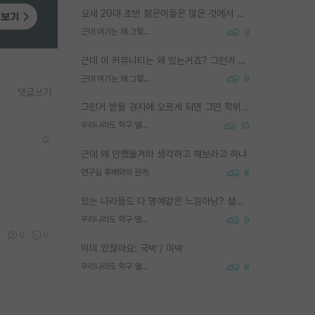
요새 20대 초반 젊은이들은 많은 것에서 가성비를 따지더라고요. 내가 이 정도 인풋을 넣었을 때 그만큼 아웃풋이 나올 것인가? 사실 아웃풋이 인풋 대비 리니어하게 나오지 않는 영역을 시도하기 싫어한다는 느낌입니다.
근데 여기는 왜 그렇게 SPK를 물어보는거임?
9
근데 이 커뮤니티는 왜 있는거죠? 그런거 쉽게 물어볼수있어서 있는거 아닌가요? 그렇게 보기 싫으면 커뮤니티도 하지마시지 그러면
근데 여기는 왜 그렇게 SPK를 물어보는거임?
8
댓글쓰기
그런거 받을 경지에 오르게 되면 그딴 학위명이 필요없음
우리나라도 학구 열풍보면 Higher Doctorate 학위가 필요하다고 봅니다.
10
근데 왜 안했을거라 생각하고 해보라고 하냐
연구실 후배와의 관계
8
있는 나라들도 다 명예같은 느낌아님? 설마 박사끼리 등급나눠서 학위수여하자 같은 헛소리는 아니지? ㅋㅋ
우리나라도 학구 열풍보면 Higher Doctorate 학위가 필요하다고 봅니다.
9
0
0
0
이미 있잖아요: 국박 / 미박
우리나라도 학구 열풍보면 Higher Doctorate 학위가 필요하다고 봅니다.
8