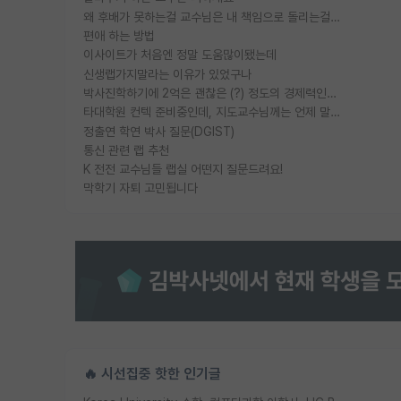
왜 후배가 못하는걸 교수님은 내 책임으로 돌리는걸까요?
편애 하는 방법
이사이트가 처음엔 정말 도움많이됐는데
신생랩가지말라는 이유가 있었구나
박사진학하기에 2억은 괜찮은 (?) 정도의 경제력인가요
타대학원 컨텍 준비중인데, 지도교수님께는 언제 말씀드려야 할까요?
정출연 학연 박사 질문(DGIST)
통신 관련 랩 추천
K 전전 교수님들 랩실 어떤지 질문드려요!
막학기 자퇴 고민됩니다
🔥 시선집중 핫한 인기글