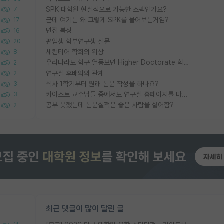
SPK 대학원 현실적으로 가능한 스펙인가요?
7
근데 여기는 왜 그렇게 SPK를 물어보는거임?
17
면접 복장
16
편입생 학부연구생 질문
20
세컨티어 학회의 위상
8
우리나라도 학구 열풍보면 Higher Doctorate 학위가 필요하다고 봅니다.
2
연구실 후배와의 관계
2
석사 1학기부터 원래 논문 작성을 하나요?
3
카이스트 교수님들 중에서도 연구실 홈페이지를 마련 안 하신 분들이 계시던데
3
공부 못했는데 논문실적은 좋은 사람을 싫어함?
2
최근 댓글이 많이 달린 글