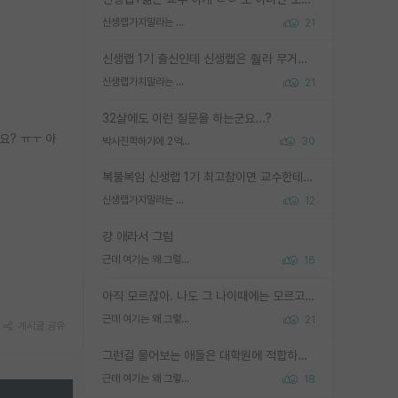
신생랩가지말라는 이유가 있었구나
21
신생랩 1기 출신인데 신생랩은 줠라 무거운 바벨 같은거임. 들면 대박인데 못들면 깔려 죽음. 아무도 알려주지 않는 환경에서 자생해야하지만, 일단 살아남았다면 그 어떤 사람보다 악착같고 생존력 높은 사람으로 거듭날 수 있음
신생랩가지말라는 이유가 있었구나
21
32살에도 이런 질문을 하는군요...?
요? ㅠㅜ 아
박사진학하기에 2억은 괜찮은 (?) 정도의 경제력인가요
30
복불복임 신생랩 1기 최고참이면 교수한테 직접 지도받는 시간이 매우 많음 제대로 된 교수라면 말이지 그게 아니라면 그냥 넌 해방 불가능한 노예 1호에 감점쓰레기통이 되는거고
신생랩가지말라는 이유가 있었구나
12
걍 애라서 그럼
근데 여기는 왜 그렇게 SPK를 물어보는거임?
16
아직 모르잖아. 나도 그 나이때에는 모르고 평가 받고 안심하고 싶었어.
근데 여기는 왜 그렇게 SPK를 물어보는거임?
21
게시글 공유
그런걸 물어보는 애들은 대학원에 적합하지 않다
근데 여기는 왜 그렇게 SPK를 물어보는거임?
18