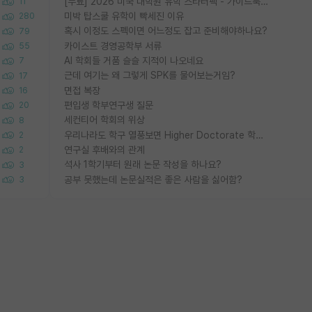
[무료] 2026 미국 대학원 유학 스타터팩 - 가이드북 & 합격자 컨택메일 템플릿
11
미박 탑스쿨 유학이 빡세진 이유
280
혹시 이정도 스펙이면 어느정도 잡고 준비해야하나요?
79
카이스트 경영공학부 서류
55
AI 학회들 거품 슬슬 지적이 나오네요
7
근데 여기는 왜 그렇게 SPK를 물어보는거임?
17
면접 복장
16
편입생 학부연구생 질문
20
세컨티어 학회의 위상
8
우리나라도 학구 열풍보면 Higher Doctorate 학위가 필요하다고 봅니다.
2
연구실 후배와의 관계
2
석사 1학기부터 원래 논문 작성을 하나요?
3
공부 못했는데 논문실적은 좋은 사람을 싫어함?
3