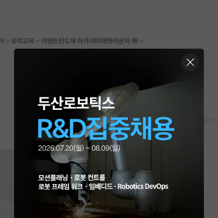
어
유학교육
이벤트
반도체 아카데미
재팬라운지 🌸
스크랩
신고하