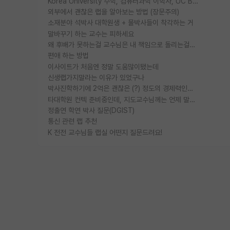
Korea University 수학, 컴퓨터과학 이학사, UC Berkeley 산업공학 대학원 공학박사가 되는 것은 쉽지 않겠죠?
외부에서 괜찮은 랩을 알아보는 방법 (장문주의)
소재분야 석박사 대학원생 + 물박사들이 착각하는 거
말바꾸기 하는 교수는 피하세요
왜 후배가 못하는걸 교수님은 내 책임으로 돌리는걸까요?
편애 하는 방법
이사이트가 처음엔 정말 도움많이됐는데
신생랩가지말라는 이유가 있었구나
박사진학하기에 2억은 괜찮은 (?) 정도의 경제력인가요
타대학원 컨텍 준비중인데, 지도교수님께는 언제 말씀드려야 할까요?
정출연 학연 박사 질문(DGIST)
통신 관련 랩 추천
K 전전 교수님들 랩실 어떤지 질문드려요!