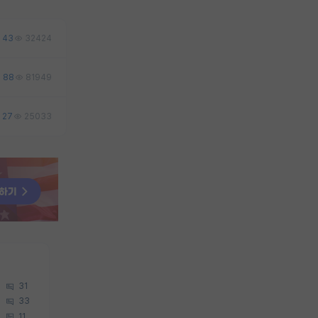
43
32424
88
81949
27
25033
31
33
11