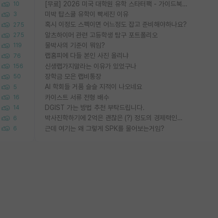
[무료] 2026 미국 대학원 유학 스타터팩 - 가이드북 & 합격자 컨택메일 템플릿
10
미박 탑스쿨 유학이 빡세진 이유
3
혹시 이정도 스펙이면 어느정도 잡고 준비해야하나요?
275
알츠하이머 관련 고등학생 탐구 포트폴리오
275
물박사의 기준이 뭐임?
119
랩홈피에 다들 본인 사진 올리냐
76
신생랩가지말라는 이유가 있었구나
156
장학금 모은 랩비통장
50
AI 학회들 거품 슬슬 지적이 나오네요
5
카이스트 서류 전형 배수
16
DGIST 가는 방법 추천 부탁드립니다.
14
박사진학하기에 2억은 괜찮은 (?) 정도의 경제력인가요
6
근데 여기는 왜 그렇게 SPK를 물어보는거임?
6