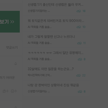
신생랩 1기 출신인데 신생랩은 줠라 무거운 바벨 같은거임. 들면 대박인데 못들면 깔려 죽음. 아무도 알려주지 않는 환경에서 자생해야하지만, 일단 살아남았다면 그 어떤 사람보다 악착같고 생존력 높은 사람으로 거듭날 수 있음
신생랩가지말라는 이유가 있었구나
18
뭐 토익같은게 되버린거죠 토익 900이라고 영어잘하는건 아닙니다만 잘하는사람은 다 900을 넘는 그런
AI 학회들 거품 슬슬 지적이 나오네요
10
내가 그렇게 말할땐 신고나 누르더니
AI 학회들 거품 슬슬 지적이 나오네요
11
댓글쓰기
ㅋㅋㅋㅋㅋㅋ ㅠㅠ 그래서 일단 유명해지는게 중요한거같습니다
AI 학회들 거품 슬슬 지적이 나오네요
8
32살에도 이런 질문을 하는군요...?
박사진학하기에 2억은 괜찮은 (?) 정도의 경제력인가요
22
논하기 어려운
나랑 걍 판박이인 상황이네 진심 뭐같음
0
0
0
신생랩가지말라는 이유가 있었구나
8