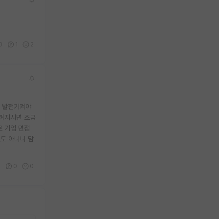
0
1
2
더 발전기켜야
느껴지시면 조금
로 기업 면접
것도 아니니 맘
0
0
0