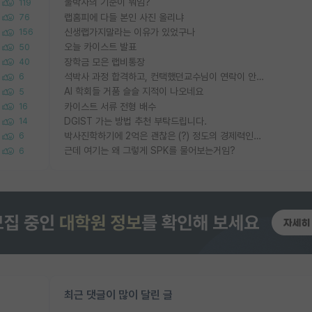
물박사의 기준이 뭐임?
119
랩홈피에 다들 본인 사진 올리냐
76
신생랩가지말라는 이유가 있었구나
156
오늘 카이스트 발표
50
장학금 모은 랩비통장
40
석박사 과정 합격하고, 컨택했던교수님이 연락이 안됩니다...
6
AI 학회들 거품 슬슬 지적이 나오네요
5
카이스트 서류 전형 배수
16
DGIST 가는 방법 추천 부탁드립니다.
14
박사진학하기에 2억은 괜찮은 (?) 정도의 경제력인가요
6
근데 여기는 왜 그렇게 SPK를 물어보는거임?
6
최근 댓글이 많이 달린 글