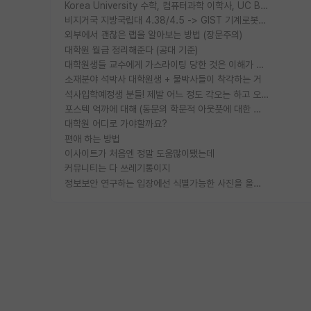
Korea University 수학, 컴퓨터과학 이학사, UC Berkeley 산업공학 대학원 공학박사가 되는 것은 쉽지 않겠죠?
비지거국 지방국립대 4.38/4.5 -> GIST 기계로봇공학과 석사
외부에서 괜찮은 랩을 알아보는 방법 (장문주의)
대학원 월급 정리해준다 (공대 기준)
대학원생들 교수에게 가스라이팅 당한 것은 이해가 갑니다. 안타깝네요.
소재분야 석박사 대학원생 + 물박사들이 착각하는 거
석사입학예정생 분들! 제발 어느 정도 각오는 하고 오세요.
포스텍 억까에 대해 (동문의 학문적 아웃풋에 대한 반박)
대학원 어디로 가야할까요?
편애 하는 방법
이사이트가 처음엔 정말 도움많이됐는데
커뮤니티는 다 쓰레기통이지
정보보안 연구하는 입장에선 식별가능한 사진을 올리는건 비추이긴함