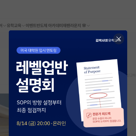
어
유학교육
이벤트
반도체 아카데미
재팬라운지 🌸
스크랩
신고하