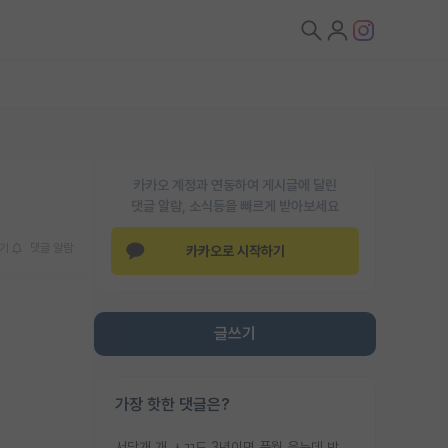
카카오 계정과 연동하여 게시글에 달린
댓글 알람, 소식등을 빠르게 받아보세요
기
댓글 알람
카카오로 시작하기
글쓰기
가장 핫한 댓글은?
서당개 개 ㅅㄲ도 3년이면 풍월 읊는데 박사 5년 이상 대리고 있으면서 물된건 교수 탓 맞는ㄱ게 거기가 서당이 아니란 소리임