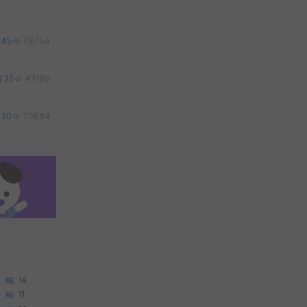
45
78754
22
43189
20
79854
14
11