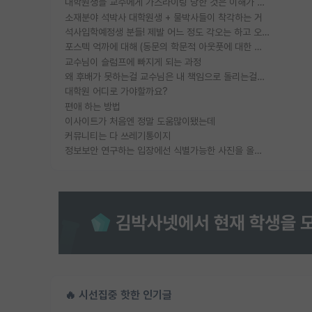
대학원생들 교수에게 가스라이팅 당한 것은 이해가 갑니다. 안타깝네요.
소재분야 석박사 대학원생 + 물박사들이 착각하는 거
석사입학예정생 분들! 제발 어느 정도 각오는 하고 오세요.
포스텍 억까에 대해 (동문의 학문적 아웃풋에 대한 반박)
교수님이 슬럼프에 빠지게 되는 과정
왜 후배가 못하는걸 교수님은 내 책임으로 돌리는걸까요?
대학원 어디로 가야할까요?
편애 하는 방법
이사이트가 처음엔 정말 도움많이됐는데
커뮤니티는 다 쓰레기통이지
정보보안 연구하는 입장에선 식별가능한 사진을 올리는건 비추이긴함
🔥 시선집중 핫한 인기글