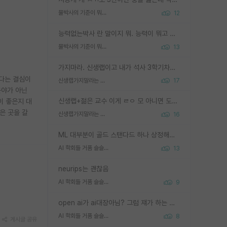
물박사의 기준이 뭐임?
12
능력없는박사 란 말이지 뭐. 능력이 뭐고 능력이 있다는게 뭔지는 사람마다 기준이 다르니까 얘기해봐야 서로 자기 기준만 얘기해서 논쟁이 끝이 안나고. 주위에서 능력있고 야심있는 신입생이 교수가 유의미한 피드백을 아예 안주면서 제대로된 과제에 참여해볼 기회도 제공하지 않고 잡일 뺑뺑이만 돌려서 맨날 단순작업만 하면서 밤새다가 눈빛이 점점 죽어가는걸 본 사람은 물박사는 교수탓이라고 하고, 교수는 이것저것 알려도 주고 기회도 주고 사수 동기 붙여주면서 어떻게든 끌고가려고 하는데 본인이 매일 뺀질거리면서 출근 하는둥마는둥 하다가 기껏 와서도 폰이나 쳐다보다가 실험 망치고 저녁약속있어서 먼저 가볼게요~ 하는걸 본 사람은 물박사는 본인탓이라고 함.
물박사의 기준이 뭐임?
13
가지마라. 신생랩이고 내가 석사 3학기차인데 최고참인데 나도 아무것도 모르는데 교수가 후배들 왜 논문 교육 안시키냐. 논문 왜 안 써오냐 닦달한다
다는 결심이
신생랩가지말라는 이유가 있었구나
17
분야가 아닌
신생랩+젊은 교수 이게 ㄹㅇ 모 아니면 도인듯.
이 좋은지 대
은 곳을 갈
신생랩가지말라는 이유가 있었구나
16
ML 대부분이 골드 스탠다드 하나 상정해놓고 (벤치마크 데이터셋이 여러 개면 여러 개 상정) 그거 얼마나 잘 맞추나 싸움임 가끔 번뜩이는 설계 철학을 보여주는 논문들도 있지만 대부분 그거 성적 얼마나 더 올리느라에 혈안이 되어 있는 측면이 잇음
AI 학회들 거품 슬슬 지적이 나오네요
13
neurips는 괜찮음
AI 학회들 거품 슬슬 지적이 나오네요
9
open ai가 ai대장아님? 그럼 쟤가 하는 말이 다 맞겠네
AI 학회들 거품 슬슬 지적이 나오네요
8
게시글 공유