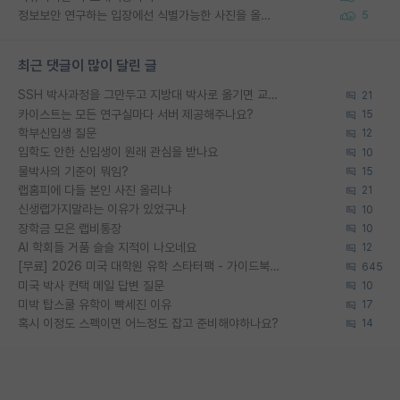
정보보안 연구하는 입장에선 식별가능한 사진을 올리는건 비추이긴함
5
최근 댓글이 많이 달린 글
SSH 박사과정을 그만두고 지방대 박사로 옮기면 교수의 꿈은 끝일까요?
21
카이스트는 모든 연구실마다 서버 제공해주나요?
15
학부신입생 질문
12
입학도 안한 신입생이 원래 관심을 받나요
10
물박사의 기준이 뭐임?
15
랩홈피에 다들 본인 사진 올리냐
21
신생랩가지말라는 이유가 있었구나
10
장학금 모은 랩비통장
10
AI 학회들 거품 슬슬 지적이 나오네요
12
[무료] 2026 미국 대학원 유학 스타터팩 - 가이드북 & 합격자 컨택메일 템플릿
645
미국 박사 컨택 메일 답변 질문
10
미박 탑스쿨 유학이 빡세진 이유
17
혹시 이정도 스펙이면 어느정도 잡고 준비해야하나요?
14