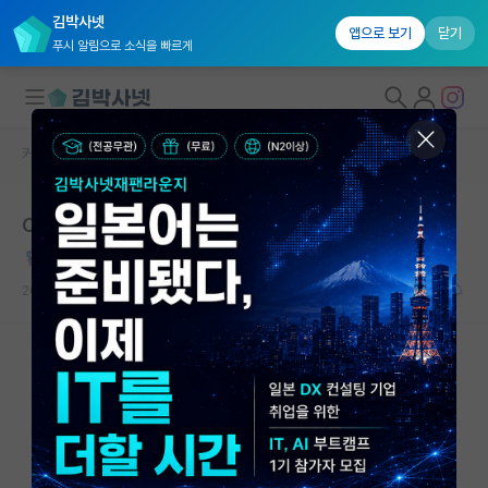
김박사넷
앱으로 보기
닫기
푸시 알림으로 소식을 빠르게
커뮤니티 홈
자유 게시판(아무개랩)
대학원생 모집
CS 쪽 신생랩 어떨까요?
국내대학원 정보
쇠약한 아르키메데스
연구실&오픈랩
2023.09.02
4
1156
커뮤니티
커뮤니티 홈
전체글보기
베스트 게시판
IF 명예의전당