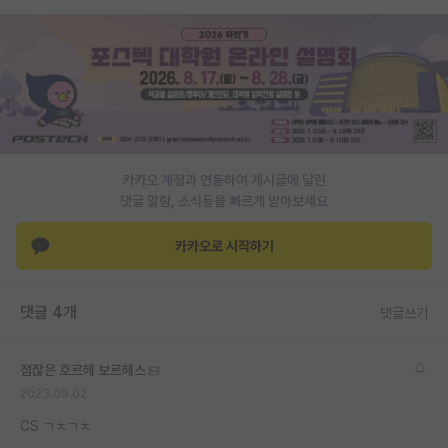
PI 전용 게시판
인문사회 계열 게시판
특수/전문대학원 게시판
반도체/AI 게시판
카카오 계정과 연동하여 게시글에 달린
장학금/장학생 게시판
댓글 알람, 소식등을 빠르게 받아보세요
학술 정보 게시판
카카오로 시작하기
홍보 게시판
커리어
댓글 4개
댓글쓰기
유학교육
점잖은 호르헤 보르헤스
이벤트
2023.09.02
CS ㄱㅊㄱㅊ
반도체 아카데미