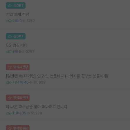
김GPT
기업 과제 전담
0
9
1359
김GPT
CS 랩실 페이
1
6
3297
명예의전당
[일반랩 vs 대가랩] 연구 및 논문비교 (과학자를 꿈꾸는 분들에게)
404
40
110909
명예의전당
더 나은 교수님을 찾아 떠나려고 합니다.
111
35
55298
명예의전당