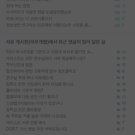
편애 하는 방법
12
이사이트가 처음엔 정말 도움많이됐는데
13
커뮤니티는 다 쓰레기통이지
5
정보보안 연구하는 입장에선 식별가능한 사진을 올리는건 비추이긴함
5
자유 게시판(아무개랩)에서 최근 댓글이 많이 달린 글
SSH 박사과정을 그만두고 지방대 박사로 옮기면 교수의 꿈은 끝일까요?
21
카이스트는 모든 연구실마다 서버 제공해주나요?
15
학부신입생 질문
12
알츠하이머 관련 고등학생 탐구 포트폴리오
9
연구실 학생 하나 자퇴했는데
8
입학도 안한 신입생이 원래 관심을 받나요
10
물박사의 기준이 뭐임?
15
랩홈피에 다들 본인 사진 올리냐
21
신생랩가지말라는 이유가 있었구나
10
장학금 모은 랩비통장
10
AI 학회들 거품 슬슬 지적이 나오네요
12
카이스트 서류 전형 배수
7
DGIST 가는 방법 추천 부탁드립니다.
7