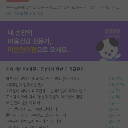
연구-교육에 열정을 잃은 공대 교수님들께 드리는 시니컬한 메세지...(ㅂㄷㅂㄷ)
463
70
61320
자유 게시판(아무개랩)에서 핫한 인기글은?
외부에서 괜찮은 랩을 알아보는 방법 (장문주의)
274
<대학원에 입학하는 법>
1388
소재분야 석박사 대학원생 + 물박사들이 착각하는 거
72
포스텍 억까에 대해 (동문의 학문적 아웃풋에 대한 반박)
50
AI 탑컨퍼 순위에 대해..
27
석사 받았는데도 교수랑 연락한다.
43
물박사 되는 건 교수탓도 있는거 아니냐
28
교수님이 슬럼프에 빠지게 되는 과정
40
대학원 어디로 가야할까요?
5