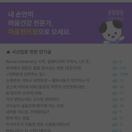
🔥 시선집중 핫한 인기글
Korea University 수학, 컴퓨터과학 이학사, UC Berkeley 산업공학 대학원 공학박사가 되는 것은 쉽지 않겠죠?
9
외부에서 괜찮은 랩을 알아보는 방법 (장문주의)
274
<대학원에 입학하는 법>
1388
소재분야 석박사 대학원생 + 물박사들이 착각하는 거
72
포스텍 억까에 대해 (동문의 학문적 아웃풋에 대한 반박)
50
AI 탑컨퍼 순위에 대해..
27
석사 받았는데도 교수랑 연락한다.
43
교수님이 슬럼프에 빠지게 되는 과정
40
대학원 어디로 가야할까요?
5
편애 하는 방법
12
이사이트가 처음엔 정말 도움많이됐는데
13
커뮤니티는 다 쓰레기통이지
5