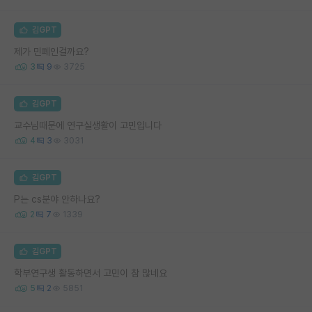
김GPT
제가 민폐인걸까요?
3
9
3725
김GPT
교수님때문에 연구실생활이 고민입니다
4
3
3031
김GPT
P는 cs분야 안하나요?
2
7
1339
김GPT
학부연구생 활동하면서 고민이 참 많네요
5
2
5851