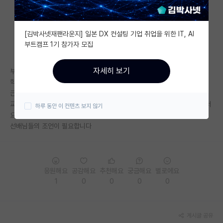
자유 게시판(아무개랩)
[김박사넷재팬라운지] 일본 DX 컨설팅 기업 취업을 위한 IT, AI
미국 유학 게시판
부트캠프 1기 참가자 모집
미국 대학원 합격 후기 게시판
자세히 보기
부산경북 라인 학부생인데 CS쪽으로 대학원 알아보다가 서울 중상위권 대
대학원생 모집 게시판
학의 연구실과 컨택이 되었습니다.
근데 완전 신생랩인 것 같아요 제가 거의 1기인 듯?
대학원 합격 후기 게시판
교수님이 하는 연구는 재밌어보이긴 하는데... 신생랩 피하라는 말이 많아서
하루 동안 이 컨텐츠 보지 않기
요
연구실(PI) 홍보 게시판
선배님들의 조언이 필요합니다
석박사 채용 정보 게시판
임용 정보 게시판
응원해요
공감해요
추천해요
궁금해요
별로에요
학부 인턴 게시판
1
0
0
0
0
취업 게시판
게시글 공유
임용 후기 게시판