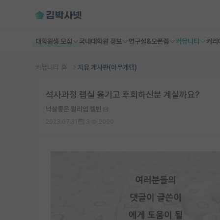
대학원생 모집
국내대학원 정보
연구실&오픈랩
커뮤니티
커리
커뮤니티 홈
자유 게시판(아무개랩)
석사과정 랩실 옮기고 후회하신분 계실까요?
넉살좋은 윌리엄 켈빈
2023.07.31
3
2090