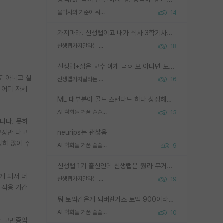
물박사의 기준이 뭐임?
14
가지마라. 신생랩이고 내가 석사 3학기차인데 최고참인데 나도 아무것도 모르는데 교수가 후배들 왜 논문 교육 안시키냐. 논문 왜 안 써오냐 닦달한다
신생랩가지말라는 이유가 있었구나
18
신생랩+젊은 교수 이게 ㄹㅇ 모 아니면 도인듯.
도 아니고 실
신생랩가지말라는 이유가 있었구나
16
 어디 자세
ML 대부분이 골드 스탠다드 하나 상정해놓고 (벤치마크 데이터셋이 여러 개면 여러 개 상정) 그거 얼마나 잘 맞추나 싸움임 가끔 번뜩이는 설계 철학을 보여주는 논문들도 있지만 대부분 그거 성적 얼마나 더 올리느라에 혈안이 되어 있는 측면이 잇음
AI 학회들 거품 슬슬 지적이 나오네요
13
니다. 못하
고장만 나고
neurips는 괜찮음
장히 많이 주
AI 학회들 거품 슬슬 지적이 나오네요
9
신생랩 1기 출신인데 신생랩은 줠라 무거운 바벨 같은거임. 들면 대박인데 못들면 깔려 죽음. 아무도 알려주지 않는 환경에서 자생해야하지만, 일단 살아남았다면 그 어떤 사람보다 악착같고 생존력 높은 사람으로 거듭날 수 있음
게 돼서 더
신생랩가지말라는 이유가 있었구나
19
 적응 기간
뭐 토익같은게 되버린거죠 토익 900이라고 영어잘하는건 아닙니다만 잘하는사람은 다 900을 넘는 그런
AI 학회들 거품 슬슬 지적이 나오네요
10
나 고민중입