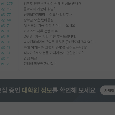
입학도 안한 신입생이 원래 관심을 받나요
275
물박사의 기준이 뭐임?
119
신생랩가지말라는 이유가 있었구나
77
장학금 모은 랩비통장
50
AI 학회들 거품 슬슬 지적이 나오네요
7
카이스트 서류 전형 배수
9
DGIST 가는 방법 추천 부탁드립니다.
9
박사진학하기에 2억은 괜찮은 (?) 정도의 경제력인가요
16
근데 여기는 왜 그렇게 SPK를 물어보는거임?
13
석사가 1저자 논문 가져가는게 흔한건가요?
14
면접 복장
2
편입생 학부연구생 질문
2