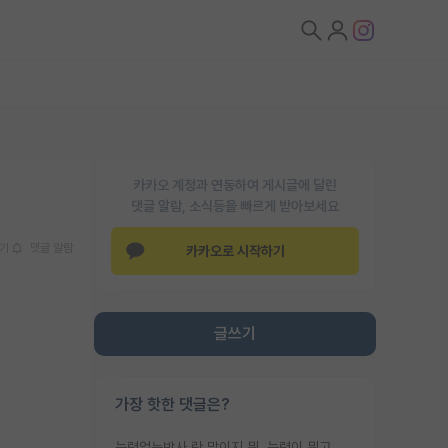
카카오 계정과 연동하여 게시글에 달린
댓글 알람, 소식등을 빠르게 받아보세요
기
댓글 알람
카카오로 시작하기
글쓰기
가장 핫한 댓글은?
능력없는박사 란 말이지 뭐. 능력이 뭐고 능력이 있다는게 뭔지는 사람마다 기준이 다르니까 얘기해봐야 서로 자기 기준만 얘기해서 논쟁이 끝이 안나고. 주위에서 능력있고 야심있는 신입생이 교수가 유의미한 피드백을 아예 안주면서 제대로된 과제에 참여해볼 기회도 제공하지 않고 잡일 뺑뺑이만 돌려서 맨날 단순작업만 하면서 밤새다가 눈빛이 점점 죽어가는걸 본 사람은 물박사는 교수탓이라고 하고, 교수는 이것저것 알려도 주고 기회도 주고 사수 동기 붙여주면서 어떻게든 끌고가려고 하는데 본인이 매일 뺀질거리면서 출근 하는둥마는둥 하다가 기껏 와서도 폰이나 쳐다보다가 실험 망치고 저녁약속있어서 먼저 가볼게요~ 하는걸 본 사람은 물박사는 본인탓이라고 함.