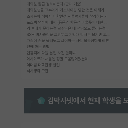
대학원 월급 정리해준다 (공대 기준)
대학원생들 교수에게 가스라이팅 당한 것은 이해가 갑니다. 안타깝네요.
소재분야 석박사 대학원생 + 물박사들이 착각하는 거
포스텍 억까에 대해 (동문의 학문적 아웃풋에 대한 반박)
왜 후배가 못하는걸 교수님은 내 책임으로 돌리는걸까요?
SSH 박사과정을 그만두고 지방대 박사로 옮기면 교수의 꿈은 끝일까요?
가슴에 손을 올려놓고 싫어하는 사람 불공정하게 리뷰
편애 하는 방법
랩홈피에 다들 본인 사진 올리냐
이사이트가 처음엔 정말 도움많이됐는데
역대급 대학원생 빌런
석사생의 고민