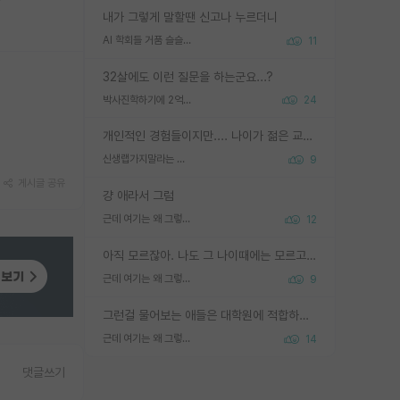
내가 그렇게 말할땐 신고나 누르더니
AI 학회들 거품 슬슬 지적이 나오네요
11
32살에도 이런 질문을 하는군요...?
박사진학하기에 2억은 괜찮은 (?) 정도의 경제력인가요
24
개인적인 경험들이지만.... 나이가 젊은 교수일수록 꼰대라는 가면을 쓴 채로 무례함을 행동하는 경우가 거의 90% 정도였음. 나이가 어린데 다른 또래들과 달리 명예, 권력, 재력까지 얻었으니 세상 다 가진 기분이겠지. 오히러 나이 든 교수들이 행동과 말을 더 조심하시더라.
신생랩가지말라는 이유가 있었구나
9
게시글 공유
걍 애라서 그럼
근데 여기는 왜 그렇게 SPK를 물어보는거임?
12
아직 모르잖아. 나도 그 나이때에는 모르고 평가 받고 안심하고 싶었어.
근데 여기는 왜 그렇게 SPK를 물어보는거임?
9
그런걸 물어보는 애들은 대학원에 적합하지 않다
근데 여기는 왜 그렇게 SPK를 물어보는거임?
14
댓글쓰기