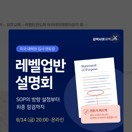
어
유학교육
이벤트
반도체 아카데미
재팬라운지 🌸
스크랩
신고하