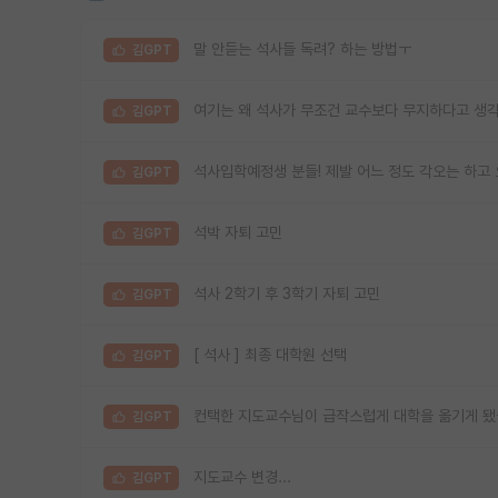
말 안듣는 석사들 독려? 하는 방법ㅜ
김GPT
여기는 왜 석사가 무조건 교수보다 무지하다고 생
김GPT
석사입학예정생 분들! 제발 어느 정도 각오는 하고 
김GPT
석박 자퇴 고민
김GPT
석사 2학기 후 3학기 자퇴 고민
김GPT
[ 석사 ] 최종 대학원 선택
김GPT
컨택한 지도교수님이 급작스럽게 대학을 옮기게 됐
김GPT
지도교수 변경...
김GPT