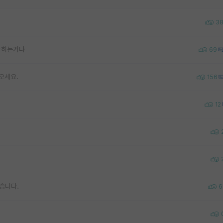
3
각하는거냐
69
오세요.
156
12
습니다.
6