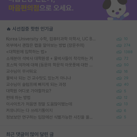
🔥 시선집중 핫한 인기글
Korea University 수학, 컴퓨터과학 이학사, UC Berkeley 산업공학 대학원 공학박사가 되는 것은 쉽지 않겠죠?
10
외부에서 괜찮은 랩을 알아보는 방법 (장문주의)
274
<대학원에 입학하는 법>
1388
소재분야 석박사 대학원생 + 물박사들이 착각하는 거
72
포스텍 억까에 대해 (동문의 학문적 아웃풋에 대한 반박)
50
교수님이 무서워요
16
물박사 되는 건 교수탓도 있는거 아니냐
29
교수님이 슬럼프에 빠지게 되는 과정
40
대학원 어디로 가야할까요?
5
편애 하는 방법
12
이사이트가 처음엔 정말 도움많이됐는데
13
커뮤니티는 다 쓰레기통이지
6
정보보안 연구하는 입장에선 식별가능한 사진을 올리는건 비추이긴함
5
최근 댓글이 많이 달린 글