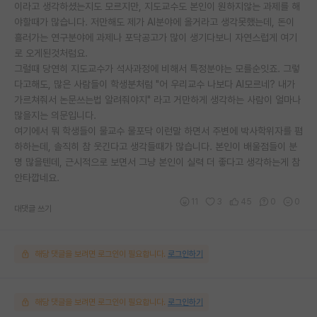
이라고 생각하셨는지도 모르지만, 지도교수도 본인이 원하지않는 과제를 해
야할때가 많습니다. 저만해도 제가 AI분야에 올거라고 생각못했는데, 돈이
흘러가는 연구분야에 과제나 포닥공고가 많이 생기다보니 자연스럽게 여기
로 오게된것처럼요.
그럴때 당연히 지도교수가 석사과정에 비해서 특정분야는 모를순잇죠. 그렇
다고해도, 많은 사람들이 학생분처럼 "어 우리교수 나보다 AI모르네? 내가
가르쳐줘서 논문쓰는법 알려줘야지" 라고 거만하게 생각하는 사람이 얼마나
많을지는 의문입니다.
여기에서 뭐 학생들이 물교수 물포닥 이런말 하면서 주변에 박사학위자를 폄
하하는데, 솔직히 참 웃긴다고 생각들때가 많습니다. 본인이 배울점들이 분
명 많을텐데, 근시적으로 보면서 그냥 본인이 실력 더 좋다고 생각하는게 참
안타깝네요.
11
3
45
0
0
대댓글 쓰기
해당 댓글을 보려면 로그인이 필요합니다.
로그인하기
해당 댓글을 보려면 로그인이 필요합니다.
로그인하기