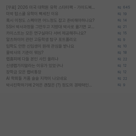
[무료] 2026 미국 대학원 유학 스타터팩 - 가이드북 & 합격자 컨택메일 템플릿
645
미박 탑스쿨 유학이 빡세진 이유
19
혹시 이정도 스펙이면 어느정도 잡고 준비해야하나요?
14
SSH 박사과정을 그만두고 지방대 박사로 옮기면 교수의 꿈은 끝일까요?
21
카이스트는 모든 연구실마다 서버 제공해주나요?
15
알츠하이머 관련 고등학생 탐구 포트폴리오
9
입학도 안한 신입생이 원래 관심을 받나요
10
물박사의 기준이 뭐임?
18
랩홈피에 다들 본인 사진 올리냐
22
신생랩가지말라는 이유가 있었구나
12
장학금 모은 랩비통장
12
AI 학회들 거품 슬슬 지적이 나오네요
22
박사진학하기에 2억은 괜찮은 (?) 정도의 경제력인가요
9