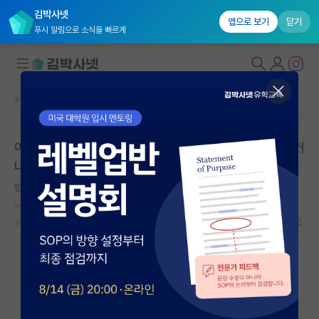
김박사넷
앱으로 보기
닫기
푸시 알림으로 소식을 빠르게
커뮤니티 홈
자유 게시판(아무개랩)
대학원생 모집
여기는 왜 석사가 무조건 교수보다 무지하다고 생각하는거
국내대학원 정보
냐
연구실&오픈랩
얌전한 쇼펜하우어
커뮤니티
누적 신고가 20개 이상인 사용자입니다.
2024.08.18
36
13624
커뮤니티 홈
전체글보기
베스트 게시판
IF 명예의전당