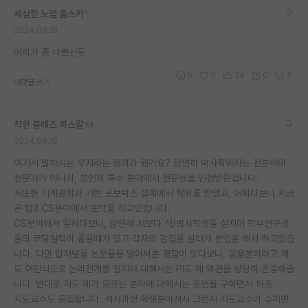
세심한 노엄 촘스키
*
재팬라운지 🌸
2024.08.18
머리가 좀 나쁘신듯
0
0
34
0
3
대댓글 쓰기
착한 블레즈 파스칼
2024.08.18
여기서 말하시는 무지라는 정의가 뭔가요? 당연히 박사학위자는 전분야의
전문가가 아니라, 본인의 특수 분야에서 전문성을 인정받은겁니다.
저또한 기계공학과 기반 로보틱스 설계에서 학위를 받았고, 어쩌다보니 지금
은 탑3 CS분야에서 포닥을 하고있습니다.
CS분야에서 일하다보니, 당연히 저보다 석/박사학생들 심지어 학부연구생
들의 코딩실력이 좋을때가 있고 각자의 강점을 살려서 분업을 해서 하고있습
니다. 다만 탑저널등 논문들을 많이써본 경험이 잇다보니, 응용분야라고 해
도 어떤식으로 논리전개를 할지에 대해서는 PI도 제 의견을 상당히 존중해줍
니다. 반대로 저도 제가 모르는 분야에 대해서는 조언을 구하면서 하죠.
지도교수도 동일합니다. 석사과정 학생분이셔서 그런지 지도교수가 슈퍼맨