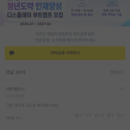
PI 전용 게시판
인문사회 계열 게시판
특수/전문대학원 게시판
카카오 계정과 연동하여 게시글에 달린
댓글 알람, 소식등을 빠르게 받아보세요
반도체/AI 게시판
카카오로 시작하기
장학금/장학생 게시판
학술 정보 게시판
댓글 36개
댓글쓰기
홍보 게시판
기쁜 맹자
커리어
2024.08.18
유학교육
그런 경우가 극도로 희귀하니까요
이벤트
0
0
30
0
1
대댓글 쓰기
반도체 아카데미