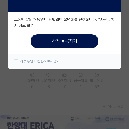
자유 게시판(아무개랩)
그동안 문의가 많았던 레벨업반 설명회를 진행합니다. *사전등록
미국 유학 게시판
시 링크 발송
미국 대학원 합격 후기 게시판
사전 등록하기
대학원생 모집 게시판
.
대학원 합격 후기 게시판
하루 동안 이 컨텐츠 보지 않기
연구실(PI) 홍보 게시판
석박사 채용 정보 게시판
응원해요
공감해요
추천해요
궁금해요
별로에요
6
3
7
1
52
임용 정보 게시판
학부 인턴 게시판
게시글 공유
취업 게시판
임용 후기 게시판