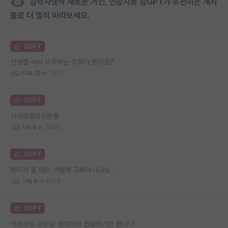
김박사넷의 새로운 거인, 인공지능 김GPT가 추천하는 게시
물로 더 멀리 바라보세요.
김GPT
신생랩 석사 비추하는 이유가 뭔가요?
6
13
7931
김GPT
석사과정이신분들
1
6
7096
김GPT
현타가 올 때는 어떻게 극복하시나요 ..
2
6
1805
김GPT
석사과정 교수님 생각하면 씁쓸하기만 합니다