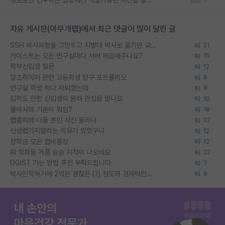
정보보안 연구하는 입장에선 식별가능한 사진을 올리는건 비추이긴함
5
자유 게시판(아무개랩)에서 최근 댓글이 많이 달린 글
SSH 박사과정을 그만두고 지방대 박사로 옮기면 교수의 꿈은 끝일까요?
21
카이스트는 모든 연구실마다 서버 제공해주나요?
15
학부신입생 질문
12
알츠하이머 관련 고등학생 탐구 포트폴리오
9
연구실 학생 하나 자퇴했는데
8
입학도 안한 신입생이 원래 관심을 받나요
10
물박사의 기준이 뭐임?
18
랩홈피에 다들 본인 사진 올리냐
22
신생랩가지말라는 이유가 있었구나
12
장학금 모은 랩비통장
12
AI 학회들 거품 슬슬 지적이 나오네요
22
DGIST 가는 방법 추천 부탁드립니다.
7
박사진학하기에 2억은 괜찮은 (?) 정도의 경제력인가요
9