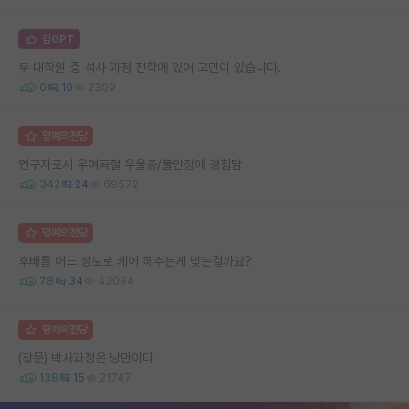
김GPT
두 대학원 중 석사 과정 진학에 있어 고민이 있습니다.
0
10
2309
명예의전당
연구자로서 우여곡절 우울증/불안장애 경험담
342
24
69572
명예의전당
후배를 어느 정도로 케어 해주는게 맞는걸까요?
78
34
43094
명예의전당
(장문) 박사과정은 낭만이다
138
15
21747