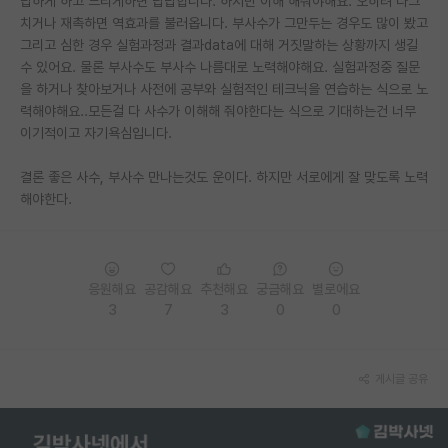
답하게 하고 느리게하면 답답합니다. 하지만 이해 해줘야해요. 오히려 다그
치거나 재촉하면 역효과를 불러옵니다. 부사수가 그만두는 경우도 많이 봤고
PI 전용 게시판
그리고 심한 경우 실험과정과 결과data에 대해 거짓말하는 상황까지 생길
수 있어요. 물론 부사수도 부사수 나름대로 노력해야해요. 실험과정중 질문
인문사회 계열 게시판
을 하거나 찾아보거나 사전에 공부와 실험적인 테크닉을 연습하는 식으로 노
특수/전문대학원 게시판
력해야해요..모든걸 다 사수가 이해해 줘야한다는 식으로 기대하는건 너무
이기적이고 자기욕심입니다.
반도체/AI 게시판
결론 좋은 사수, 부사수 만나는것도 운이다. 하지만 서로에게 잘 맞도록 노력
장학금/장학생 게시판
해야한다.
학술 정보 게시판
홍보 게시판
응원해요
공감해요
추천해요
궁금해요
별로에요
3
7
3
0
0
커리어
유학교육
게시글 공유
이벤트
반도체 아카데미