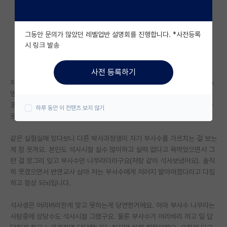
자유 게시판(아무개랩)
그동안 문의가 많았던 레벨업반 설명회를 진행합니다. *사전등록
미국 유학 게시판
시 링크 발송
미국 대학원 합격 후기 게시판
사전 등록하기
대학원생 모집 게시판
저는 현재 박사과정생입니다. 저희 실험실은 저 포함 박사가 4명, 석사생 5
명, 포닥 2명, 학부생 1명, 석사 후 연구원1명으로 구성되어 있습니다. 저를
대학원 합격 후기 게시판
포함한 박사과정생 4명은 사수급으로 밑에 석사 학부생 인턴분들을 부사수
하루 동안 이 컨텐츠 보지 않기
로 두고 있어요.
연구실(PI) 홍보 게시판
같은 실험실에 있다보니 다른 박사과정생이 자기 부사수를 가르치는 걸 보는
석박사 채용 정보 게시판
게 참 웃겨요. 본인도 석사시절 실수 많이하고 실력 없다고 욕먹었으면서 그
런 걸 깡그리 잊고 부사수만 나무라더라구요(저랑 같이 석사보냈어요). 솔직
임용 정보 게시판
히 웃겼으면서 반면교사 삼아 저는 부사수에게 저러지 말아야겠다라고 다짐
학부 인턴 게시판
하고 항상 되뇌입니다.
취업 게시판
석사생은 어리버리한게 맞고 못하는게 당연한거에요. 아마 부사수 나무라는
사람중에 상당수도 석사시절 그랬구요. 물론 부사수가 어리바리 까고 일 답
임용 후기 게시판