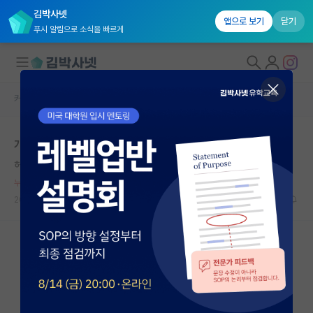
김박사넷
앱으로 보기
닫기
푸시 알림으로 소식을 빠르게
커뮤니티 홈
자유 게시판(아무개랩)
대학원생 모집
개구리는 올챙이 시절 모릅니다.
국내대학원 정보
허탈한 레온하르트 오일러
*
연구실&오픈랩
누적 신고가 20개 이상인 사용자입니다.
커뮤니티
2023.07.29
1
2839
커뮤니티 홈
전체글보기
베스트 게시판
IF 명예의전당