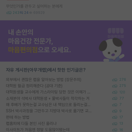
무엇인가를 관두고 싶어하는 분에게
243
24
69929
자유 게시판(아무개랩)에서 핫한 인기글은?
외부에서 괜찮은 랩을 알아보는 방법 (장문주의)
276
대학원 월급 정리해준다 (공대 기준)
275
대학원생들 교수에게 가스라이팅 당한 것은 이해가 갑니다. 안타깝네요.
120
소재분야 석박사 대학원생 + 물박사들이 착각하는 거
77
왜 후배가 못하는걸 교수님은 내 책임으로 돌리는걸까요?
7
SSH 박사과정을 그만두고 지방대 박사로 옮기면 교수의 꿈은 끝일까요?
9
편애 하는 방법
17
랩홈피에 다들 본인 사진 올리냐
13
이사이트가 처음엔 정말 도움많이됐는데
16