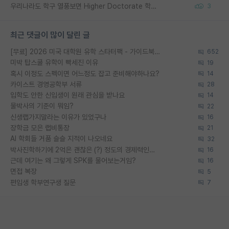
우리나라도 학구 열풍보면 Higher Doctorate 학위가 필요하다고 봅니다.
3
최근 댓글이 많이 달린 글
[무료] 2026 미국 대학원 유학 스타터팩 - 가이드북 & 합격자 컨택메일 템플릿
652
미박 탑스쿨 유학이 빡세진 이유
19
혹시 이정도 스펙이면 어느정도 잡고 준비해야하나요?
14
카이스트 경영공학부 서류
28
입학도 안한 신입생이 원래 관심을 받나요
14
물박사의 기준이 뭐임?
22
신생랩가지말라는 이유가 있었구나
16
장학금 모은 랩비통장
21
AI 학회들 거품 슬슬 지적이 나오네요
32
박사진학하기에 2억은 괜찮은 (?) 정도의 경제력인가요
16
근데 여기는 왜 그렇게 SPK를 물어보는거임?
16
면접 복장
5
편입생 학부연구생 질문
7