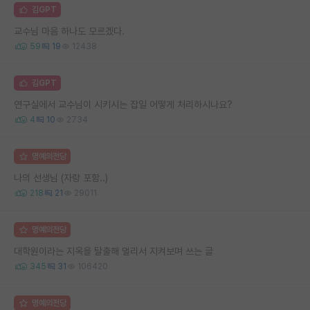
김GPT
교수님 마음 하나도 모르겠다.
59
19
12438
김GPT
연구실에서 교수님이 시키시는 잡일 어떻게 처리하시나요?
4
10
2734
명예의전당
나의 선생님 (자랑 포함..)
218
21
29011
명예의전당
대학원이라는 지옥을 탈출해 멀리서 지켜보며 쓰는 글
345
31
106420
명예의전당