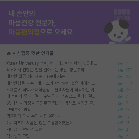
🔥 시선집중 핫한 인기글
Korea University 수학, 컴퓨터과학 이학사, UC Berkeley 산업공학 대학원 공학박사가 되는 것은 쉽지 않겠죠?
11
외부에서 괜찮은 랩을 알아보는 방법 (장문주의)
276
대학원 월급 정리해준다 (공대 기준)
275
대학원생들 교수에게 가스라이팅 당한 것은 이해가 갑니다. 안타깝네요.
120
소재분야 석박사 대학원생 + 물박사들이 착각하는 거
77
왜 후배가 못하는걸 교수님은 내 책임으로 돌리는걸까요?
7
SSH 박사과정을 그만두고 지방대 박사로 옮기면 교수의 꿈은 끝일까요?
9
편애 하는 방법
17
랩홈피에 다들 본인 사진 올리냐
13
이사이트가 처음엔 정말 도움많이됐는데
16
역대급 대학원생 빌런
2
석사생의 고민
2