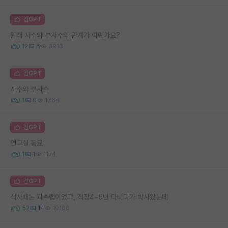
김GPT
원래 사수와 부사수의 관계가 이런가요?
12
6
3913
김GPT
사수와 부사수
1
0
1764
김GPT
연그실 동료
1
1
1174
김GPT
석사때는 괴수랩이었고, 직장4~5년 다니다가 박사왔는데
52
14
19188