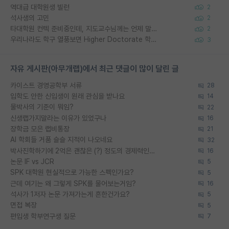
역대급 대학원생 빌런
2
석사생의 고민
2
타대학원 컨텍 준비중인데, 지도교수님께는 언제 말씀드려야 할까요?
2
우리나라도 학구 열풍보면 Higher Doctorate 학위가 필요하다고 봅니다.
3
자유 게시판(아무개랩)에서 최근 댓글이 많이 달린 글
카이스트 경영공학부 서류
28
입학도 안한 신입생이 원래 관심을 받나요
14
물박사의 기준이 뭐임?
22
신생랩가지말라는 이유가 있었구나
16
장학금 모은 랩비통장
21
AI 학회들 거품 슬슬 지적이 나오네요
32
박사진학하기에 2억은 괜찮은 (?) 정도의 경제력인가요
16
논문 IF vs JCR
5
SPK 대학원 현실적으로 가능한 스펙인가요?
5
근데 여기는 왜 그렇게 SPK를 물어보는거임?
16
석사가 1저자 논문 가져가는게 흔한건가요?
5
면접 복장
5
편입생 학부연구생 질문
7