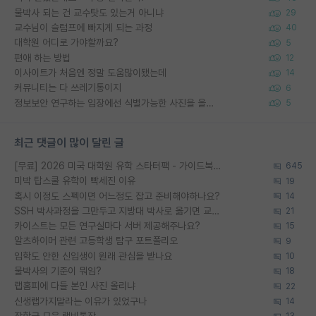
물박사 되는 건 교수탓도 있는거 아니냐
29
교수님이 슬럼프에 빠지게 되는 과정
40
대학원 어디로 가야할까요?
5
편애 하는 방법
12
이사이트가 처음엔 정말 도움많이됐는데
14
커뮤니티는 다 쓰레기통이지
6
정보보안 연구하는 입장에선 식별가능한 사진을 올리는건 비추이긴함
5
최근 댓글이 많이 달린 글
[무료] 2026 미국 대학원 유학 스타터팩 - 가이드북 & 합격자 컨택메일 템플릿
645
미박 탑스쿨 유학이 빡세진 이유
19
혹시 이정도 스펙이면 어느정도 잡고 준비해야하나요?
14
SSH 박사과정을 그만두고 지방대 박사로 옮기면 교수의 꿈은 끝일까요?
21
카이스트는 모든 연구실마다 서버 제공해주나요?
15
알츠하이머 관련 고등학생 탐구 포트폴리오
9
입학도 안한 신입생이 원래 관심을 받나요
10
물박사의 기준이 뭐임?
18
랩홈피에 다들 본인 사진 올리냐
22
신생랩가지말라는 이유가 있었구나
14