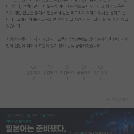
어떡하냐, 검색하면 다 나오는거 아니냐는 식으로 마무리되고 정작 질문한
PI 전용 게시판
것에 대한 답변은 없어서 질문해서 받는 피드백이 의미가 있나는 생각도 듭
니다.. 그래서 이제는 질문을 안 하게 되고 시간이 오래걸리더라도 혼자 하고
인문사회 계열 게시판
있습니다.
특수/전문대학원 게시판
처음엔 말투가 되게 거치셨는데 요즘엔 상냥할때도 있어 감사하긴 한데 저희
반도체/AI 게시판
랩이 인원이 적어서 표본이 많지 않아 문득 궁금해졌습니다..
장학금/장학생 게시판
학술 정보 게시판
응원해요
공감해요
추천해요
궁금해요
별로에요
7
2
1
0
2
홍보 게시판
커리어
게시글 공유
유학교육
이벤트
반도체 아카데미