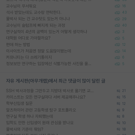
교수님이 무서워요
16
석사 받았는데도 교수랑 연락한다.
43
물박사 되는 건 교수탓도 있는거 아니냐
29
교수님이 슬럼프에 빠지게 되는 과정
40
연구실적이 4년의 공백이 있는거 어떻게 생각하냐
3
대학원 어디로 가야할까요?
5
편애 하는 방법
12
이사이트가 처음엔 정말 도움많이됐는데
14
커뮤니티는 다 쓰레기통이지
6
정보보안 연구하는 입장에선 식별가능한 사진을 올리는건 비추이긴함
5
자유 게시판(아무개랩)에서 최근 댓글이 많이 달린 글
SSH 박사과정을 그만두고 지방대 박사로 옮기면 교수의 꿈은 끝일까요?
21
카이스트는 모든 연구실마다 서버 제공해주나요?
15
학부신입생 질문
12
알츠하이머 관련 고등학생 탐구 포트폴리오
9
연구실 학생 하나 자퇴했는데
8
입학도 안한 신입생이 원래 관심을 받나요
10
물박사의 기준이 뭐임?
18