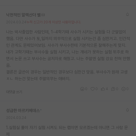
낙천적인 알렉산더 벨
2024.03.24
누적 신고가 20개 이상인 사용자입니다.
나는 박사졸업한 사람인데, 1~4학기때 사수가 시키는 실험들 다 군말없이
했음. 다만 사수가 토,일까지 의무적으로 실험 시키는건 좀 심한거고. 인간적
인 관계도 문제있어보임. 사수가 부사수한테 기본적으론 잘해주는게 맞지.
내가 고학기때는 부사수들 실험 시키고, 나는 걔네가 못하는 실험 위주로 하
면서 논문 쓰고 부사수는 공저자로 해줬고. 나는 주말엔 실험 강요 전혀 안했
음.
결론은 글쓴이 경우는 일반적인 경우보다 심한건 맞음. 부사수가 원래 고생
ㅈㄴ 하는건 맞는데 주말의무는 애바지.
0
0
4
0
0
대댓글 쓰기
성급한 아르키메데스
*
2024.03.24
1.실험실 룰이 자기 실험 시켜도 되는 랩이면 모르겠는데 아니면 그 사람 문
제