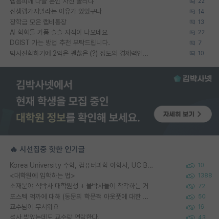
랩홈피에 다들 본인 사진 올리냐
22
신생랩가지말라는 이유가 있었구나
14
장학금 모은 랩비통장
13
AI 학회들 거품 슬슬 지적이 나오네요
22
DGIST 가는 방법 추천 부탁드립니다.
7
박사진학하기에 2억은 괜찮은 (?) 정도의 경제력인가요
10
🔥 시선집중 핫한 인기글
Korea University 수학, 컴퓨터과학 이학사, UC Berkeley 산업공학 대학원 공학박사가 되는 것은 쉽지 않겠죠?
10
<대학원에 입학하는 법>
1388
소재분야 석박사 대학원생 + 물박사들이 착각하는 거
72
포스텍 억까에 대해 (동문의 학문적 아웃풋에 대한 반박)
50
교수님이 무서워요
16
석사 받았는데도 교수랑 연락한다.
43