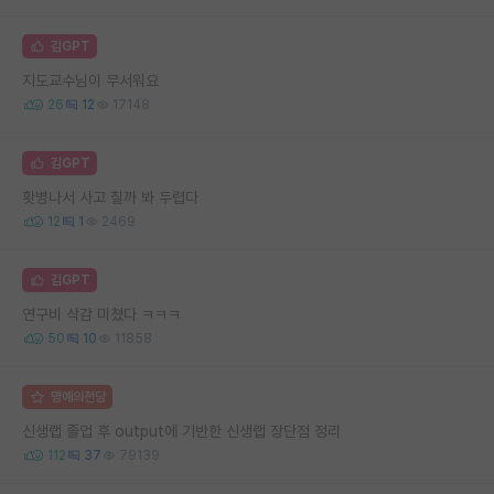
김GPT
지도교수님이 무서워요
26
12
17148
김GPT
홧병나서 사고 칠까 봐 두렵다
12
1
2469
김GPT
연구비 삭감 미쳤다 ㅋㅋㅋ
50
10
11858
명예의전당
신생랩 졸업 후 output에 기반한 신생랩 장단점 정리
112
37
79139