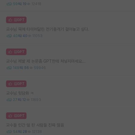
59
19
12418
김GPT
교수님 목에 타이머달린 전기충격기 걸어놓고 싶다.
40
40
11053
김GPT
교수님 제발 제 논문좀 GPT한테 쳐넣지마세요...
149
56
59946
김GPT
교수님 뒷담화 ㅋ
27
12
11693
김GPT
교수들 인간 덜 된 사람들 진짜 많음
54
28
12138