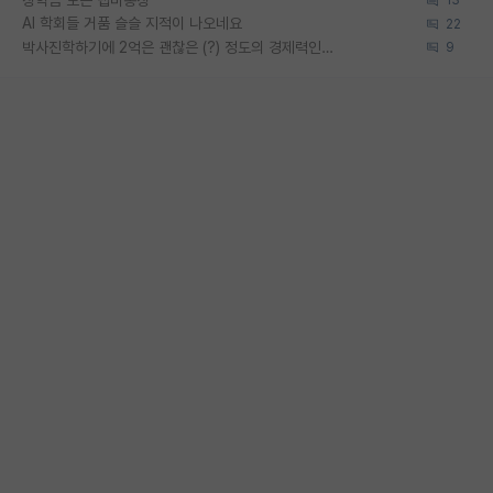
장학금 모은 랩비통장
13
AI 학회들 거품 슬슬 지적이 나오네요
22
박사진학하기에 2억은 괜찮은 (?) 정도의 경제력인가요
9