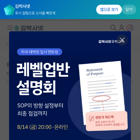
김박사넷
앱으로 보기
닫기
푸시 알림으로 소식을 빠르게
커뮤니티 홈
자유 게시판(아무개랩)
대학원생 모집
원래 사수와 부사수의 관계가 이런가요?
국내대학원 정보
부지런한 윌리엄 셰익스피어
연구실&오픈랩
2024.03.23
6
3903
커뮤니티
커뮤니티 홈
전체글보기
베스트 게시판
IF 명예의전당