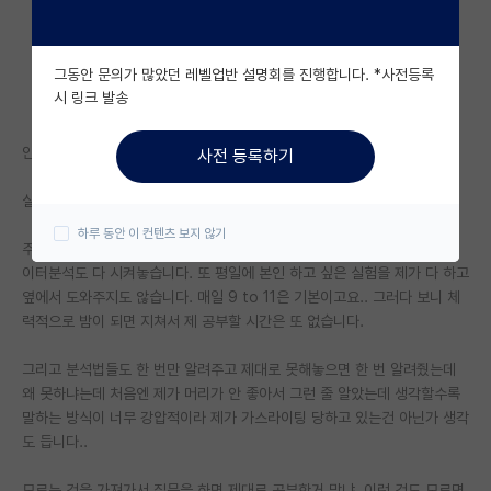
자유 게시판(아무개랩)
그동안 문의가 많았던 레벨업반 설명회를 진행합니다. *사전등록
미국 유학 게시판
시 링크 발송
미국 대학원 합격 후기 게시판
안녕하세요 이번에 석사 1학기차를 하고 있는 한 학생입니다.
사전 등록하기
대학원생 모집 게시판
실험을 위한 로봇이 된 것 같습니다.
대학원 합격 후기 게시판
하루 동안 이 컨텐츠 보지 않기
주말에 사수는 커플여행가고 매번 토일에 저한테 본인 실험들 시켜놓고, 데
연구실(PI) 홍보 게시판
이터분석도 다 시켜놓습니다. 또 평일에 본인 하고 싶은 실험을 제가 다 하고
옆에서 도와주지도 않습니다. 매일 9 to 11은 기본이고요.. 그러다 보니 체
석박사 채용 정보 게시판
력적으로 밤이 되면 지쳐서 제 공부할 시간은 또 없습니다.
임용 정보 게시판
그리고 분석법들도 한 번만 알려주고 제대로 못해놓으면 한 번 알려줬는데
학부 인턴 게시판
왜 못하냐는데 처음엔 제가 머리가 안 좋아서 그런 줄 알았는데 생각할수록
말하는 방식이 너무 강압적이라 제가 가스라이팅 당하고 있는건 아닌가 생각
취업 게시판
도 듭니다..
임용 후기 게시판
모르는 것을 가져가서 질문을 하면 제대로 공부한거 맞냐, 이런 것도 모르면