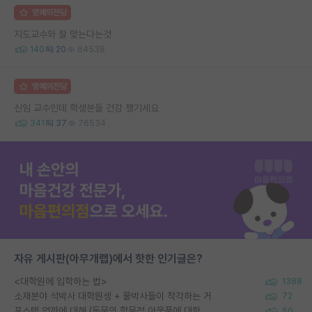
명예의전당
지도교수와 잘 맞는다는것
140
20
64538
명예의전당
신임 교수인데 학생분들 건강 챙기세요
341
37
76534
자유 게시판(아무개랩)에서 핫한 인기글은?
<대학원에 입학하는 법>
1388
소재분야 석박사 대학원생 + 물박사들이 착각하는 거
72
포스텍 억까에 대해 (동문의 학문적 아웃풋에 대한 반박)
50