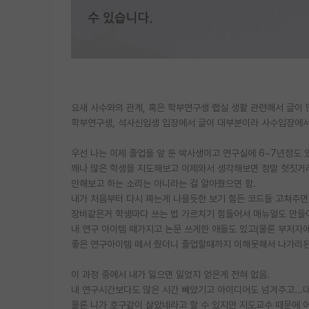
요새 사수와의 관계, 혹은 학부연구생 랩실 생활 관련해서 글이 
학부연구생, 석사신입생 입장에서 글이 대부분이라 사수입장에서
우선 나는 이제 졸업을 앞 둔 박사생이고 연구실에 6~7년정도 
꽤나 많은 학생을 지도해보고 이제와서 생각해보면 정말 헛짓거리
안해보고 하는 소리는 아니라는 걸 알아줬으면 함.
내가 처음부터 다시 짜는게 나을듯한 보기 힘든 코드들 고쳐주면
장비같은거 학생마다 쓰는 법 가르치기 힘들어서 매뉴얼도 만들
내 연구 아이템 떼가지고 논문 쓰게한 애들도 있고(물론 부저자
좋은 연구아이템 떼서 줬더니 졸업할때까지 이해못해서 나가리된
이 과정 중에서 내가 잃으면 잃었지 얻은게 전혀 없음.
내 연구시간보다도 많은 시간 빼았기고 아이디어도 넘겨주고...대
물론 니가 호구같이 살았네라고 할 수 있지만 지도교수 때문에 어