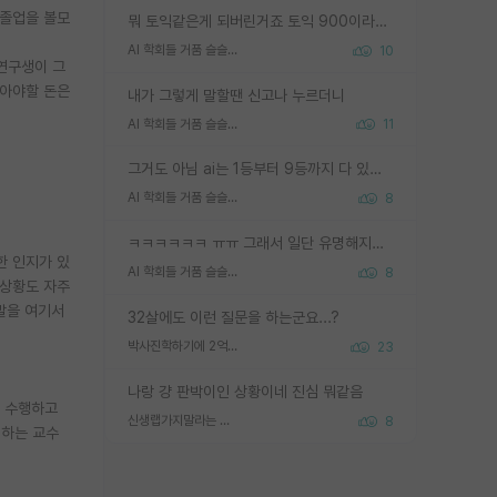
 졸업을 볼모
뭐 토익같은게 되버린거죠 토익 900이라고 영어잘하는건 아닙니다만 잘하는사람은 다 900을 넘는 그런
AI 학회들 거품 슬슬 지적이 나오네요
10
연구생이 그
받아야할 돈은
내가 그렇게 말할땐 신고나 누르더니
AI 학회들 거품 슬슬 지적이 나오네요
11
그거도 아님 ai는 1등부터 9등까지 다 있음 그거도 없는 사람은 뭐냐 교수가 그냥 못하게 한거 1등급도 교수가 막으면 안됨
AI 학회들 거품 슬슬 지적이 나오네요
8
ㅋㅋㅋㅋㅋㅋ ㅠㅠ 그래서 일단 유명해지는게 중요한거같습니다
한 인지가 있
AI 학회들 거품 슬슬 지적이 나오네요
8
 상황도 자주
 말을 여기서
32살에도 이런 질문을 하는군요...?
박사진학하기에 2억은 괜찮은 (?) 정도의 경제력인가요
23
나랑 걍 판박이인 상황이네 진심 뭐같음
를 수행하고
신생랩가지말라는 이유가 있었구나
8
면하는 교수