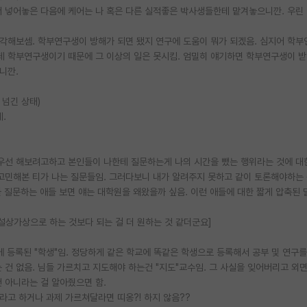
서 넣어놓은 다음에 케어는 나 혹은 다른 실적좋은 박사생들한테 맡겨놓으니깐. 우린
각해보셈. 학부연구생이 방해가 되면 됐지 연구에 도움이 뭐가 되겠음. 심지어 학부
데 학부연구생이기 때문에 그 이상의 일은 못시킴. 엄밀히 얘기하면 학부연구생이 
니깐.
 넘긴 상태)
.
 우선 해보려고하고 본인들이 나한테 질문하는게 나의 시간을 뺐는 행위라는 것에 대
 고민해본 티가 나는 질문들임. 그러다보니 내가 알려주지 못하고 같이 토론해야하는
들 질문하는 애들 보면 얘는 대학원을 왜왔을까 싶음. 이런 애들에 대한 짧게 압축된
설상가상으로 하는 것보다 되는 걸 더 원하는 것 같더군요]
 등록된 "학생"임. 정당하게 같은 학교에 똑같은 학생으로 등록해서 공부 및 연구
 건 없음. 님들 가르치고 지도해야 하는건 "지도"교수임. 그 사실을 잊어버리고 외
 아니라는 걸 알아줬으면 함.
라고 하거나 과제 가르쳐달라면 띠옹?! 하지 않음??