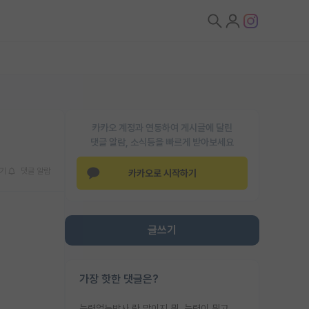
카카오 계정과 연동하여 게시글에 달린
댓글 알람, 소식등을 빠르게 받아보세요
기
댓글 알람
카카오로 시작하기
글쓰기
가장 핫한 댓글은?
능력없는박사 란 말이지 뭐. 능력이 뭐고 능력이 있다는게 뭔지는 사람마다 기준이 다르니까 얘기해봐야 서로 자기 기준만 얘기해서 논쟁이 끝이 안나고. 주위에서 능력있고 야심있는 신입생이 교수가 유의미한 피드백을 아예 안주면서 제대로된 과제에 참여해볼 기회도 제공하지 않고 잡일 뺑뺑이만 돌려서 맨날 단순작업만 하면서 밤새다가 눈빛이 점점 죽어가는걸 본 사람은 물박사는 교수탓이라고 하고, 교수는 이것저것 알려도 주고 기회도 주고 사수 동기 붙여주면서 어떻게든 끌고가려고 하는데 본인이 매일 뺀질거리면서 출근 하는둥마는둥 하다가 기껏 와서도 폰이나 쳐다보다가 실험 망치고 저녁약속있어서 먼저 가볼게요~ 하는걸 본 사람은 물박사는 본인탓이라고 함.