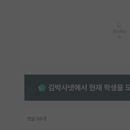
응원해요
0
댓글 56개