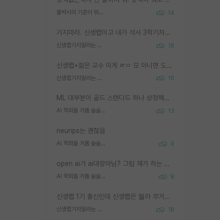
물박사의 기준이 뭐임?
14
가지마라. 신생랩이고 내가 석사 3학기차인데 최고참인데 나도 아무것도 모르는데 교수가 후배들 왜 논문 교육 안시키냐. 논문 왜 안 써오냐 닦달한다
신생랩가지말라는 이유가 있었구나
18
신생랩+젊은 교수 이게 ㄹㅇ 모 아니면 도인듯.
신생랩가지말라는 이유가 있었구나
16
ML 대부분이 골드 스탠다드 하나 상정해놓고 (벤치마크 데이터셋이 여러 개면 여러 개 상정) 그거 얼마나 잘 맞추나 싸움임 가끔 번뜩이는 설계 철학을 보여주는 논문들도 있지만 대부분 그거 성적 얼마나 더 올리느라에 혈안이 되어 있는 측면이 잇음
AI 학회들 거품 슬슬 지적이 나오네요
13
neurips는 괜찮음
AI 학회들 거품 슬슬 지적이 나오네요
9
open ai가 ai대장아님? 그럼 쟤가 하는 말이 다 맞겠네
AI 학회들 거품 슬슬 지적이 나오네요
8
신생랩 1기 출신인데 신생랩은 줠라 무거운 바벨 같은거임. 들면 대박인데 못들면 깔려 죽음. 아무도 알려주지 않는 환경에서 자생해야하지만, 일단 살아남았다면 그 어떤 사람보다 악착같고 생존력 높은 사람으로 거듭날 수 있음
신생랩가지말라는 이유가 있었구나
18