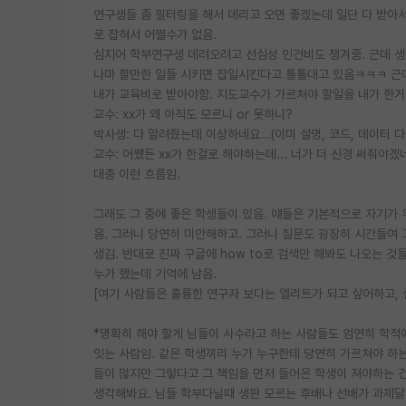
연구생들 좀 필터링을 해서 데리고 오면 좋겠는데 일단 다 받아
로 잡혀서 어쩔수가 없음.
심지어 학부연구생 데려오려고 선심성 인건비도 챙겨줌. 근데 생
나마 할만한 일들 시키면 잡일시킨다고 툴툴대고 있음ㅋㅋㅋ 근
내가 교육비로 받아야함. 지도교수가 가르쳐야 할일을 내가 한거
교수: xx가 왜 아직도 모르니 or 못하니?
박사생: 다 알려줬는데 이상하네요...(이미 설명, 코드, 데이터 다
교수: 어쨌든 xx가 한걸로 해야하는데... 너가 더 신경 써줘야겠네
대충 이런 흐름임.
그래도 그 중에 좋은 학생들이 있음. 얘들은 기본적으로 자기가
음. 그러니 당연히 미안해하고. 그러니 질문도 굉장히 시간들여
생김. 반대로 진짜 구글에 how to로 검색만 해봐도 나오는 것
누가 했는데 기억에 남음.
[여기 사람들은 훌륭한 연구자 보다는 엘리트가 되고 싶어하고, 
*명확히 해야 할게 님들이 사수라고 하는 사람들도 엄연히 학적에
잇는 사람임. 같은 학생끼리 누가 누구한테 당연히 가르쳐야 하는
들이 많지만 그렇다고 그 책임을 먼저 들어온 학생이 져야하는 건
생각해봐요. 님들 학부다닐때 생판 모르는 후배나 선배가 과제달